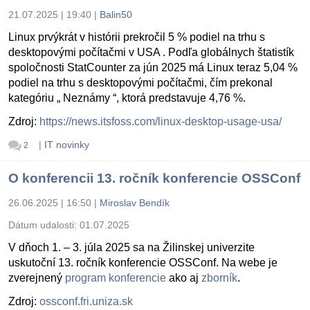
21.07.2025 | 19:40
|
Balin50
Linux prvýkrát v histórii prekročil 5 % podiel na trhu s
desktopovými počítačmi v USA . Podľa globálnych štatistík
spoločnosti StatCounter za jún 2025 má Linux teraz 5,04 %
podiel na trhu s desktopovými počítačmi, čím prekonal
kategóriu „ Neznámy “, ktorá predstavuje 4,76 %.
Zdroj:
https://news.itsfoss.com/linux-desktop-usage-usa/
|
IT novinky
2
O konferencii 13. ročník konferencie OSSConf
26.06.2025 | 16:50
|
Miroslav Bendík
Dátum udalosti:
01.07.2025
V dňoch 1. – 3. júla 2025 sa na Žilinskej univerzite
uskutoční 13. ročník konferencie OSSConf. Na webe je
zverejnený
program konferencie
ako aj
zborník
.
Zdroj:
ossconf.fri.uniza.sk