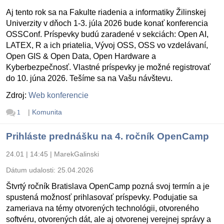
Aj tento rok sa na Fakulte riadenia a informatiky Žilinskej
Univerzity v dňoch 1-3. júla 2026 bude konať konferencia
OSSConf. Príspevky budú zaradené v sekciách: Open AI,
LATEX, R a ich priatelia, Vývoj OSS, OSS vo vzdelávaní,
Open GIS & Open Data, Open Hardware a
Kyberbezpečnosť. Vlastné príspevky je možné registrovať
do 10. júna 2026. Tešíme sa na Vašu návštevu.
Zdroj:
Web konferencie
|
Komunita
1
Prihláste prednášku na 4. ročník OpenCamp
24.01 | 14:45
|
MarekGalinski
Dátum udalosti:
25.04.2026
Štvrtý ročník Bratislava OpenCamp pozná svoj termín a je
spustená možnosť prihlasovať príspevky. Podujatie sa
zameriava na témy otvorených technológii, otvoreného
softvéru, otvorených dát, ale aj otvorenej verejnej správy a