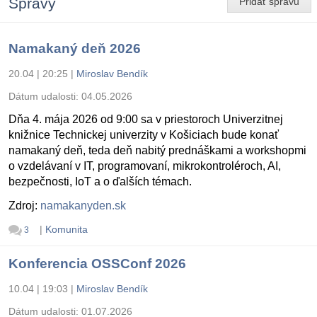
Správy
Pridať správu
Namakaný deň 2026
20.04 | 20:25
|
Miroslav Bendík
Dátum udalosti:
04.05.2026
Dňa 4. mája 2026 od 9:00 sa v priestoroch Univerzitnej
knižnice Technickej univerzity v Košiciach bude konať
namakaný deň, teda deň nabitý prednáškami a workshopmi
o vzdelávaní v IT, programovaní, mikrokontroléroch, AI,
bezpečnosti, IoT a o ďalších témach.
Zdroj:
namakanyden.sk
|
Komunita
3
Konferencia OSSConf 2026
10.04 | 19:03
|
Miroslav Bendík
Dátum udalosti:
01.07.2026