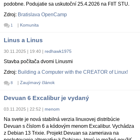
podobne. Podujatie sa uskutoční 25.4.2026 na FIIT STU.
Zdroj:
Bratislava OpenCamp
|
Komunita
1
Linus a Linus
30.11.2025 | 19:40
|
redhawk1975
Stavba počítača dvomi Linusmi
Zdroj:
Building a Computer with the CREATOR of Linux!
|
Zaujímavý článok
8
Devuan 6 Excalibur je vydaný
03.11.2025 | 22:52
|
menom
Na svete je nová stabilná verzia linuxovej distribúcie
Devuan s číslom 6 a kódovým menom Excalibur. Vychádza
z Debian 13 Trixie. Projekt Devuan sa zameriava na
poskytovanie alternatívy k Debianu, ktorú je možné použiť