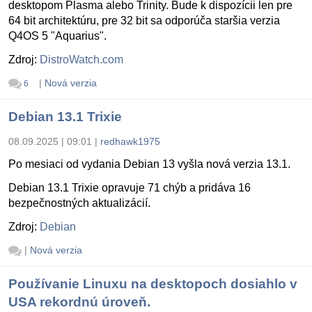
desktopom Plasma alebo Trinity. Bude k dispozícii len pre
64 bit architektúru, pre 32 bit sa odporúča staršia verzia
Q4OS 5 "Aquarius".
Zdroj:
DistroWatch.com
|
Nová verzia
6
Debian 13.1 Trixie
08.09.2025 | 09:01
|
redhawk1975
Po mesiaci od vydania Debian 13 vyšla nová verzia 13.1.
Debian 13.1 Trixie opravuje 71 chýb a pridáva 16
bezpečnostných aktualizácií.
Zdroj:
Debian
|
Nová verzia
Používanie Linuxu na desktopoch dosiahlo v
USA rekordnú úroveň.