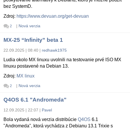
bez SystemD.
Zdroj:
https://www.devuan.org/get-devuan
|
Nová verzia
2
MX-25 “Infinity” beta 1
22.09.2025 | 08:40
|
redhawk1975
Ludia okolo MX linuxu uvolnili na testovanie prvé ISO MX
linuxu postavené na Debian 13.
Zdroj:
MX linux
|
Nová verzia
2
Q4OS 6.1 "Andromeda"
12.09.2025 | 22:07
|
Pavel
Bola vydaná nová verzia distribúcie
Q4OS
6.1
"Andromeda", ktorá vychádza z Debianu 13.1 Trixie s