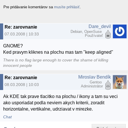
Pre pridávanie komentárov sa
musíte prihlásiť
.
Dare_devil
Re: zarovnanie
Debian, OpenSuse
07.03.2008 | 10:33
Používateľ
GNOME?
Ked pravym kliknes na plochu mas tam "keep aligned"
There is no flag large enough to cover the shame of killing
innocent people
Miroslav Bendík
Re: zarovnanie
Gentoo
08.03.2008 | 10:03
Administrátor
Ak KDE tak prave tlacitko na plochu / ikony a tam su veci
ako usporiadat podla neviem akych kriterii, zoradit
horizontalne, vertikalne, udrziavat v mirezke.
Chat