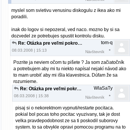
myslel som svietivu venusinu diskogulu z ikea ako mi
poradili.
inak do logov si nepozeral, ved naco. mozno by si sa
dozvedel ze potrebujes spustit kontrolu disku.
tom-q
Re: Otázka pre veľmi pokročilých až profesionálov
08.03.2008 | 15:13
Návštevník
Pozrite ja neviem očom tu pišete ? Ja som začiatočník
a potrebujem aby mi tu niekto napísal nejakí návod ako
to mam urobiť aby mi išla klavestnica. Dúfam že sa
rozumieme.
WlaSaTy
Re: Otázka pre veľmi pokročilých až profesionálov
08.03.2008 | 15:38
Návštevník
pisaj si o nekorektnom vypnuti/restarte pocitaca.
pokial bol pocas toho pocitac vyuzivany, tak je dost
velka pravdepodobnost ze sa ti poskodil suborovy
system. to sa obvykle opravi pomocou programu na to