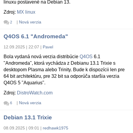
linuxu postavené na Debian 13.
Zdroj:
MX linux
|
Nová verzia
2
Q4OS 6.1 "Andromeda"
12.09.2025 | 22:07
|
Pavel
Bola vydaná nová verzia distribúcie
Q4OS
6.1
"Andromeda", ktorá vychádza z Debianu 13.1 Trixie s
desktopom Plasma alebo Trinity. Bude k dispozícii len pre
64 bit architektúru, pre 32 bit sa odporúča staršia verzia
Q4OS 5 "Aquarius".
Zdroj:
DistroWatch.com
|
Nová verzia
6
Debian 13.1 Trixie
08.09.2025 | 09:01
|
redhawk1975