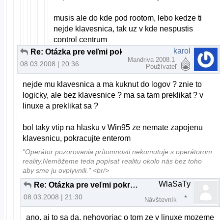
musis ale do kde pod rootom, lebo kedze ti
nejde klavesnica, tak uz v kde nespustis
control centrum
karol
Re: Otázka pre veľmi pokročilých až profesionálov
Mandriva 2008.1
08.03.2008 | 20:36
Používateľ
nejde mu klavesnica a ma kuknut do logov ? znie to
logicky, ale bez klavesnice ? ma sa tam preklikat ? v
linuxe a preklikat sa ?
bol taky vtip na hlasku v Win95 ze nemate zapojenu
klavesnicu, pokracujte enterom
"Operátor pozorovania prítomnosti nekomutuje s operátorom
reality.Nemôžeme teda popísať realitu okolo nás bez toho
aby sme ju ovplyvnili." <br/>
WlaSaTy
Re: Otázka pre veľmi pokročilých až profesionálov
08.03.2008 | 21:30
Návštevník
ano, aj to sa da. nehovoriac o tom ze v linuxe mozeme