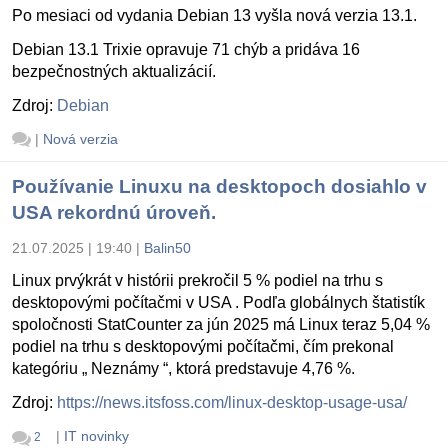
Po mesiaci od vydania Debian 13 vyšla nová verzia 13.1.
Debian 13.1 Trixie opravuje 71 chýb a pridáva 16
bezpečnostných aktualizácií.
Zdroj:
Debian
|
Nová verzia
Používanie Linuxu na desktopoch dosiahlo v
USA rekordnú úroveň.
21.07.2025 | 19:40
|
Balin50
Linux prvýkrát v histórii prekročil 5 % podiel na trhu s
desktopovými počítačmi v USA . Podľa globálnych štatistík
spoločnosti StatCounter za jún 2025 má Linux teraz 5,04 %
podiel na trhu s desktopovými počítačmi, čím prekonal
kategóriu „ Neznámy “, ktorá predstavuje 4,76 %.
Zdroj:
https://news.itsfoss.com/linux-desktop-usage-usa/
|
IT novinky
2