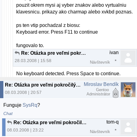
pouzit okrem mysi aj vyber znakov alebo vyrtualniu
klavesnicu. prikazy ako charmap alebo xvkbd poznas.
ps ten vtip pochadzal z biosu:
Keyboard error. Press F11 to continue
fungovalo to.
ivan
Re: Otázka pre veľmi pokročilých až profesionálov
28.03.2008 | 15:58
Návštevník
No keyboard detected. Press Space to continue.
Miroslav Bendík
Re: Otázka pre veľmi pokročilých až profesionálov
Gentoo
08.03.2008 | 20:57
Administrátor
Funguje
SysRq
?
Chat
tom-q
Re: Otázka pre veľmi pokročilých až profesionálov
08.03.2008 | 23:22
Návštevník