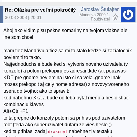
Jaroslav Štulajter
Re: Otázka pre veľmi pokročilých až profesionálov
Mandriva 2009.1
30.03.2008 | 20:31
Používateľ
Ahoj ako vidim pisu pekne somariny na tvojom vlakne ale
ine som chcel,
mam tiez Mandrivu a tiez sa mi to stalo kedze si zaciatocnik
poviem ti to takto.
Najjednoduchsie bude ked si vytvoris noveho uzivatela (v
konzole) a potom prekopirujes adresar .kde (ak pouzivas
KDE pre gnome neviem na isto ci sa vola .gnome inak
mozes prekopcit aj cely home adresar) z novovytvoreneho
usera do tvojho: ako to spravit:
ked nabehnu Xka a bude od teba pytat meno a heslo stlac
kombinaciu klaves
Alt+Ctrl+F1
to ta prepne do konzoly potom sa prihlas pod uzivatelom
root (teda ako superuzivatel dufam ze vies heslo ;)
ked ta prihlasi zadaj
nabehne ti v textaku
drakconf