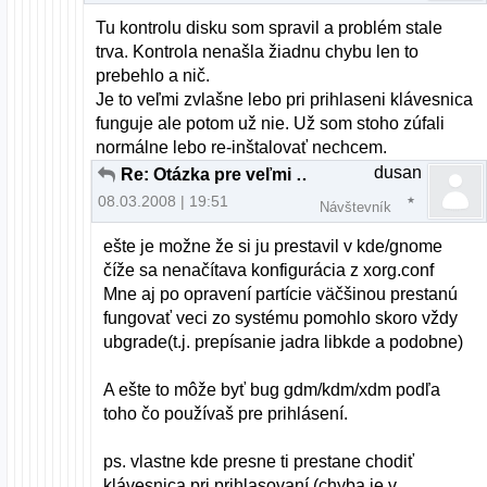
Tu kontrolu disku som spravil a problém stale
trva. Kontrola nenašla žiadnu chybu len to
prebehlo a nič.
Je to veľmi zvlašne lebo pri prihlaseni klávesnica
funguje ale potom už nie. Už som stoho zúfali
normálne lebo re-inštalovať nechcem.
dusan
Re: Otázka pre veľmi pokročilých až profesionálov
08.03.2008 | 19:51
Návštevník
ešte je možne že si ju prestavil v kde/gnome
číže sa nenačítava konfigurácia z xorg.conf
Mne aj po opravení partície väčšinou prestanú
fungovať veci zo systému pomohlo skoro vždy
ubgrade(t.j. prepísanie jadra libkde a podobne)
A ešte to môže byť bug gdm/kdm/xdm podľa
toho čo používaš pre prihlásení.
ps. vlastne kde presne ti prestane chodiť
klávesnica pri prihlasovaní (chyba je v