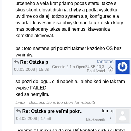
urceneho a vela krat priamo pocas startu. takze si
skus skontrolovat disk na chyby a podla vysledku
uvidime co dalej. totizto system a aj konfiguracia a
ovladac klavesnice sa obvykle nacitaju z disku ktory
mas poskodeny takze sa ti nemusi klavesnica
korektne aktivovat.
ps.: toto nastane pri pouziti takmer kazdeho OS bez
vynimky.
fantofas
Re: Otázka pre veľmi pokročilých až profesionálov
Greenie 2.1 a OpenSUSE 10,3
08.03.2008 | 15:39
Používateľ
sa pozri do logu.. ci ti nabehla.. alebo ked nie tak tam
vypise FAILED.
ked sa nemylim.
Linux - Because life is too short for rebootS
tom-q
Re: Otázka pre veľmi pokročilých až profesionálov
08.03.2008 | 17:58
Návštevník
Priamo z Linuxu sa da spustiť kontrola disku či treba