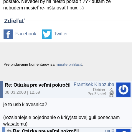
posralo. Nevedel by mi niekto poradiť ??? dúfam že
nebudem musieť re-inštalovať linux. :-)
Zdieľať
Facebook
Twitter
Pre pridávanie komentárov sa
musíte prihlásiť
.
Frantisek Klabzuba
Re: Otázka pre veľmi pokročilých až profesionálov
Debian
08.03.2008 | 12:59
Používateľ
je to usb klavesnica?
(rozsiahlejsie pojednanie o kri(y)stalovej guli ponecham
wlasatemu)
uid0
Re: Otázka pre veľmi pokročilých až profesionálov