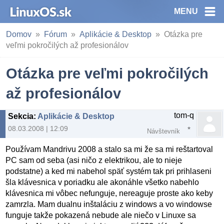
MENU
Domov
Fórum
Aplikácie & Desktop
Otázka pre
veľmi pokročilých až profesionálov
Otázka pre veľmi pokročilých
až profesionálov
tom-q
Sekcia
:
Aplikácie & Desktop
08.03.2008 | 12:09
Návštevník
Používam Mandrivu 2008 a stalo sa mi že sa mi reštartoval
PC sam od seba (asi ničo z elektrikou, ale to nieje
podstatne) a ked mi nabehol späť systém tak pri prihlaseni
šla klávesnica v poriadku ale akonáhle všetko nabehlo
klávesnica mi vôbec nefunguje, nereaguje proste ako keby
zamrzla. Mam dualnu inštaláciu z windows a vo windowse
funguje takže pokazená nebude ale niečo v Linuxe sa