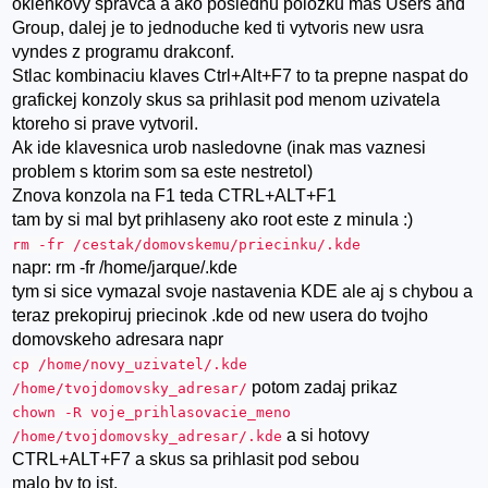
okienkovy spravca a ako poslednu polozku mas Users and
Group, dalej je to jednoduche ked ti vytvoris new usra
vyndes z programu drakconf.
Stlac kombinaciu klaves Ctrl+Alt+F7 to ta prepne naspat do
grafickej konzoly skus sa prihlasit pod menom uzivatela
ktoreho si prave vytvoril.
Ak ide klavesnica urob nasledovne (inak mas vaznesi
problem s ktorim som sa este nestretol)
Znova konzola na F1 teda CTRL+ALT+F1
tam by si mal byt prihlaseny ako root este z minula :)
rm -fr /cestak/domovskemu/priecinku/.kde
napr: rm -fr /home/jarque/.kde
tym si sice vymazal svoje nastavenia KDE ale aj s chybou a
teraz prekopiruj priecinok .kde od new usera do tvojho
domovskeho adresara napr
cp /home/novy_uzivatel/.kde
potom zadaj prikaz
/home/tvojdomovsky_adresar/
chown -R voje_prihlasovacie_meno
a si hotovy
/home/tvojdomovsky_adresar/.kde
CTRL+ALT+F7 a skus sa prihlasit pod sebou
malo by to ist.