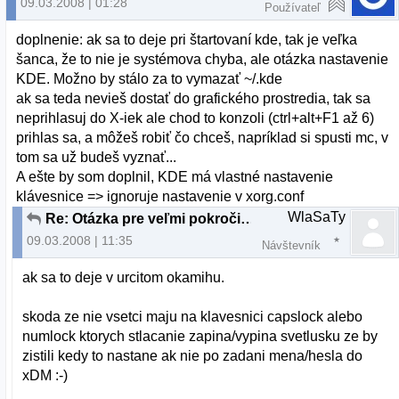
09.03.2008 | 01:28
Používateľ
doplnenie: ak sa to deje pri štartovaní kde, tak je veľka
šanca, že to nie je systémova chyba, ale otázka nastavenie
KDE. Možno by stálo za to vymazať ~/.kde
ak sa teda nevieš dostať do grafického prostredia, tak sa
neprihlasuj do X-iek ale chod to konzoli (ctrl+alt+F1 až 6)
prihlas sa, a môžeš robiť čo chceš, napríklad si spusti mc, v
tom sa už budeš vyznať...
A ešte by som doplnil, KDE má vlastné nastavenie
klávesnice => ignoruje nastavenie v xorg.conf
WlaSaTy
Re: Otázka pre veľmi pokročilých až profesionálov
09.03.2008 | 11:35
Návštevník
ak sa to deje v urcitom okamihu.
skoda ze nie vsetci maju na klavesnici capslock alebo
numlock ktorych stlacanie zapina/vypina svetlusku ze by
zistili kedy to nastane ak nie po zadani mena/hesla do
xDM :-)