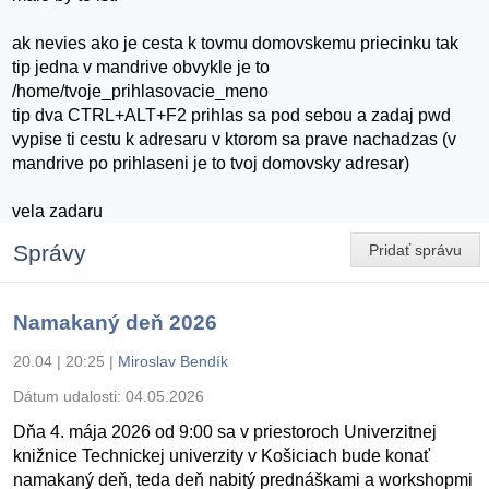
ak nevies ako je cesta k tovmu domovskemu priecinku tak
tip jedna v mandrive obvykle je to
/home/tvoje_prihlasovacie_meno
tip dva CTRL+ALT+F2 prihlas sa pod sebou a zadaj pwd
vypise ti cestu k adresaru v ktorom sa prave nachadzas (v
mandrive po prihlaseni je to tvoj domovsky adresar)
vela zadaru
Správy
Pridať správu
Namakaný deň 2026
20.04 | 20:25
|
Miroslav Bendík
Dátum udalosti:
04.05.2026
Dňa 4. mája 2026 od 9:00 sa v priestoroch Univerzitnej
knižnice Technickej univerzity v Košiciach bude konať
namakaný deň, teda deň nabitý prednáškami a workshopmi