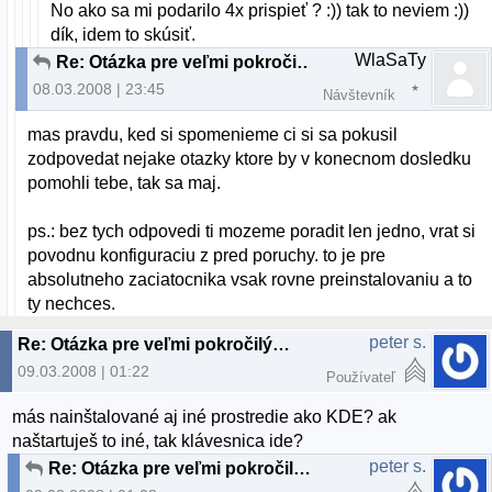
No ako sa mi podarilo 4x prispieť ? :)) tak to neviem :))
dík, idem to skúsiť.
WlaSaTy
Re: Otázka pre veľmi pokročilých až profesionálov
08.03.2008 | 23:45
Návštevník
mas pravdu, ked si spomenieme ci si sa pokusil
zodpovedat nejake otazky ktore by v konecnom dosledku
pomohli tebe, tak sa maj.
ps.: bez tych odpovedi ti mozeme poradit len jedno, vrat si
povodnu konfiguraciu z pred poruchy. to je pre
absolutneho zaciatocnika vsak rovne preinstalovaniu a to
ty nechces.
peter s.
Re: Otázka pre veľmi pokročilých až profesionálov
09.03.2008 | 01:22
Používateľ
más nainštalované aj iné prostredie ako KDE? ak
naštartuješ to iné, tak klávesnica ide?
peter s.
Re: Otázka pre veľmi pokročilých až profesionálov