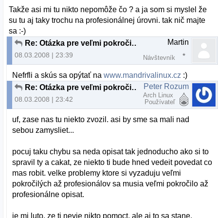
Takže asi mi tu nikto nepomôže čo ? a ja som si myslel že
su tu aj taky trochu na profesionálnej úrovni. tak nič majte
sa :-)
Martin
Re: Otázka pre veľmi pokročilých až profesionálov
08.03.2008 | 23:39
Návštevník
Nefrfli a skús sa opýtať na
www.mandrivalinux.cz
:)
Peter Rozum
Re: Otázka pre veľmi pokročilých až profesionálov
Arch Linux
08.03.2008 | 23:42
Používateľ
uf, zase nas tu niekto zvozil. asi by sme sa mali nad
sebou zamysliet...
pocuj taku chybu sa neda opisat tak jednoducho ako si to
spravil ty a cakat, ze niekto ti bude hned vedeit povedat co
mas robit. velke problemy ktore si vyzaduju veľmi
pokročilých až profesionálov sa musia veľmi pokročilo až
profesionálne opisat.
je mi luto, ze ti nevie nikto pomoct, ale aj to sa stane.