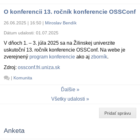
O konferencii 13. ročník konferencie OSSConf
26.06.2025 | 16:50
|
Miroslav Bendík
Dátum udalosti:
01.07.2025
V dňoch 1. – 3. júla 2025 sa na Žilinskej univerzite
uskutoční 13. ročník konferencie OSSConf. Na webe je
zverejnený
program konferencie
ako aj
zborník
.
Zdroj:
ossconf.fri.uniza.sk
|
Komunita
Ďalšie
Všetky udalosti
Pridať správu
Anketa