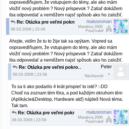
ospravedlňujem, že vstupujem do témy, ale ako mám
vložiť nový problém ? Nový príspevok ? Zatiaľ dokážem
iba odpovedať a nemôžem najsť spôsob ako ho založiť.
matusroman
Re: Otázka pre veľmi pokročilých až profesionálov
Mandriva 2008
08.03.2008 | 23:49
Používateľ
Ahojte, vidím že tu to žije tak sa opýtam. Vopred sa
ospravedlňujem, že vstupujem do témy, ale ako mám
vložiť nový problém ? Nový príspevok ? Zatiaľ dokážem
iba odpovedať a nemôžem najsť spôsob ako ho založiť.
Peter
Re: Otázka pre veľmi pokročilých až profesionálov
08.03.2008 | 23:56
Návštevník
To sa ti ako podarilo 4 krát prispieť to isté? :-DD
Choď na zoznam tém fóra, a pod každým okruhom tém
(Aplikácie&Desktop, Hardware atď) nájdeš Nová téma.
Tak tam.
matusroman
Re: Otázka pre veľmi pokročilých až profesionálov
Mandriva 2008
08.03.2008 | 23:58
Používateľ