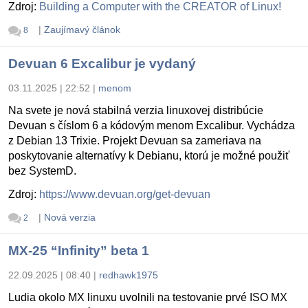
Zdroj:
Building a Computer with the CREATOR of Linux!
|
Zaujímavý článok
8
Devuan 6 Excalibur je vydaný
03.11.2025 | 22:52
|
menom
Na svete je nová stabilná verzia linuxovej distribúcie
Devuan s číslom 6 a kódovým menom Excalibur. Vychádza
z Debian 13 Trixie. Projekt Devuan sa zameriava na
poskytovanie alternatívy k Debianu, ktorú je možné použiť
bez SystemD.
Zdroj:
https://www.devuan.org/get-devuan
|
Nová verzia
2
MX-25 “Infinity” beta 1
22.09.2025 | 08:40
|
redhawk1975
Ludia okolo MX linuxu uvolnili na testovanie prvé ISO MX