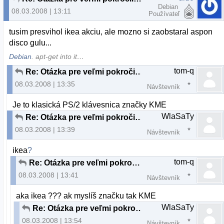
Debian
08.03.2008 | 13:11
Používateľ
tusim presvihol ikea akciu, ale mozno si zaobstaral aspon
disco gulu...
Debian
. apt-get into it…
tom-q
Re: Otázka pre veľmi pokročilých až profesionálov
08.03.2008 | 13:35
Návštevník
Je to klasická PS/2 klávesnica značky KME
WlaSaTy
Re: Otázka pre veľmi pokročilých až profesionálov
08.03.2008 | 13:39
Návštevník
ikea
?
tom-q
Re: Otázka pre veľmi pokročilých až profesionálov
08.03.2008 | 13:41
Návštevník
aka ikea ??? ak myslíš značku tak KME
WlaSaTy
Re: Otázka pre veľmi pokročilých až profesionálov
08.03.2008 | 13:54
Návštevník