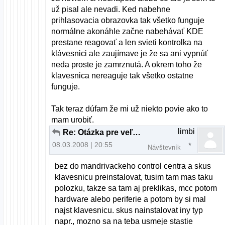
už pisal ale nevadi. Ked nabehne
prihlasovacia obrazovka tak všetko funguje
normálne akonáhle začne nabehávať KDE
prestane reagovať a len svieti kontrolka na
klávesnici ale zaujímave je že sa ani vypnúť
neda proste je zamrznutá. A okrem toho že
klavesnica nereaguje tak všetko ostatne
funguje.
Tak teraz dúfam že mi už niekto povie ako to
mam urobiť.
limbi
Re: Otázka pre veľmi pokročilých až profesionálov
08.03.2008 | 20:55
Návštevník
bez do mandrivackeho control centra a skus
klavesnicu preinstalovat, tusim tam mas taku
polozku, takze sa tam aj preklikas, mcc potom
hardware alebo periferie a potom by si mal
najst klavesnicu. skus nainstalovat iny typ
napr., mozno sa na teba usmeje stastie