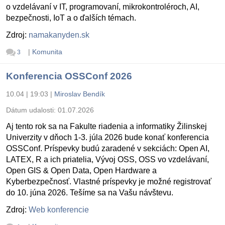
o vzdelávaní v IT, programovaní, mikrokontroléroch, AI,
bezpečnosti, IoT a o ďalších témach.
Zdroj:
namakanyden.sk
|
Komunita
3
Konferencia OSSConf 2026
10.04 | 19:03
|
Miroslav Bendík
Dátum udalosti:
01.07.2026
Aj tento rok sa na Fakulte riadenia a informatiky Žilinskej
Univerzity v dňoch 1-3. júla 2026 bude konať konferencia
OSSConf. Príspevky budú zaradené v sekciách: Open AI,
LATEX, R a ich priatelia, Vývoj OSS, OSS vo vzdelávaní,
Open GIS & Open Data, Open Hardware a
Kyberbezpečnosť. Vlastné príspevky je možné registrovať
do 10. júna 2026. Tešíme sa na Vašu návštevu.
Zdroj:
Web konferencie