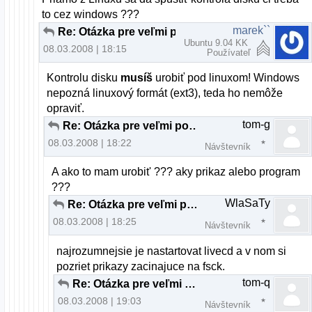
to cez windows ???
marek``
Re: Otázka pre veľmi pokročilých až profesionálov
Ubuntu 9.04 KK
08.03.2008 | 18:15
Používateľ
Kontrolu disku
musíš
urobiť pod linuxom! Windows
nepozná linuxový formát (ext3), teda ho nemôže
opraviť.
tom-g
Re: Otázka pre veľmi pokročilých až profesionálov
08.03.2008 | 18:22
Návštevník
A ako to mam urobit' ??? aky prikaz alebo program
???
WlaSaTy
Re: Otázka pre veľmi pokročilých až profesionálov
08.03.2008 | 18:25
Návštevník
najrozumnejsie je nastartovat livecd a v nom si
pozriet prikazy zacinajuce na fsck.
tom-q
Re: Otázka pre veľmi pokročilých až profesionálov
08.03.2008 | 19:03
Návštevník