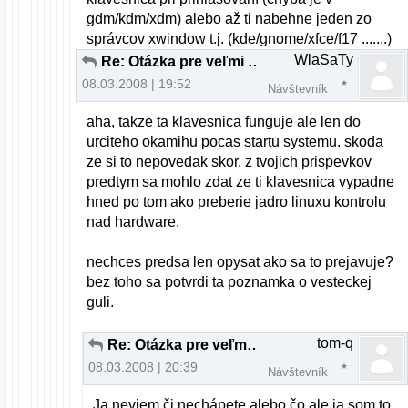
gdm/kdm/xdm) alebo až ti nabehne jeden zo
správcov xwindow t.j. (kde/gnome/xfce/f17 .......)
WlaSaTy
Re: Otázka pre veľmi pokročilých až profesionálov
08.03.2008 | 19:52
Návštevník
aha, takze ta klavesnica funguje ale len do
urciteho okamihu pocas startu systemu. skoda
ze si to nepovedak skor. z tvojich prispevkov
predtym sa mohlo zdat ze ti klavesnica vypadne
hned po tom ako preberie jadro linuxu kontrolu
nad hardware.
nechces predsa len opysat ako sa to prejavuje?
bez toho sa potvrdi ta poznamka o vesteckej
guli.
tom-q
Re: Otázka pre veľmi pokročilých až profesionálov
08.03.2008 | 20:39
Návštevník
Ja neviem či nechápete alebo čo ale ja som to