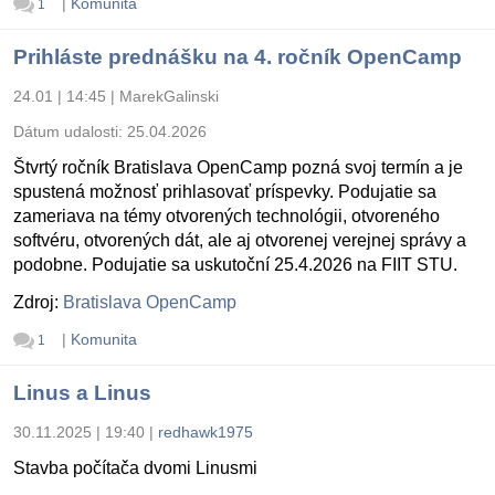
|
Komunita
1
Prihláste prednášku na 4. ročník OpenCamp
24.01 | 14:45
|
MarekGalinski
Dátum udalosti:
25.04.2026
Štvrtý ročník Bratislava OpenCamp pozná svoj termín a je
spustená možnosť prihlasovať príspevky. Podujatie sa
zameriava na témy otvorených technológii, otvoreného
softvéru, otvorených dát, ale aj otvorenej verejnej správy a
podobne. Podujatie sa uskutoční 25.4.2026 na FIIT STU.
Zdroj:
Bratislava OpenCamp
|
Komunita
1
Linus a Linus
30.11.2025 | 19:40
|
redhawk1975
Stavba počítača dvomi Linusmi