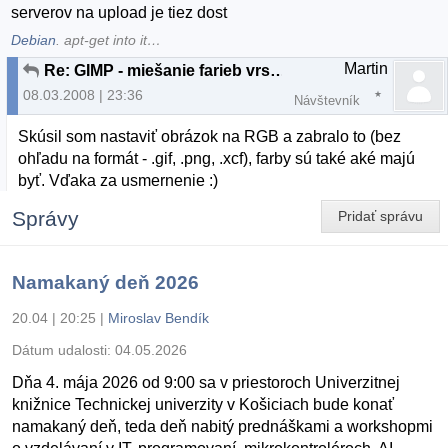
serverov na upload je tiez dost
Debian
. apt-get into it…
Martin
Re: GIMP - miešanie farieb vrstiev
08.03.2008 | 23:36
Návštevník
Skúsil som nastaviť obrázok na RGB a zabralo to (bez
ohľadu na formát - .gif, .png, .xcf), farby sú také aké majú
byť. Vďaka za usmernenie :)
Správy
Pridať správu
Namakaný deň 2026
20.04 | 20:25
|
Miroslav Bendík
Dátum udalosti:
04.05.2026
Dňa 4. mája 2026 od 9:00 sa v priestoroch Univerzitnej
knižnice Technickej univerzity v Košiciach bude konať
namakaný deň, teda deň nabitý prednáškami a workshopmi