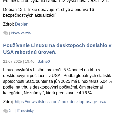
Po mesiaci od vydania Debian 13 vyšla nová verzia 13.1.
Debian 13.1 Trixie opravuje 71 chýb a pridáva 16
bezpečnostných aktualizácií.
Zdroj:
Debian
|
Nová verzia
Používanie Linuxu na desktopoch dosiahlo v
USA rekordnú úroveň.
21.07.2025 | 19:40
|
Balin50
Linux prvýkrát v histórii prekročil 5 % podiel na trhu s
desktopovými počítačmi v USA . Podľa globálnych štatistík
spoločnosti StatCounter za jún 2025 má Linux teraz 5,04 %
podiel na trhu s desktopovými počítačmi, čím prekonal
kategóriu „ Neznámy “, ktorá predstavuje 4,76 %.
Zdroj:
https://news.itsfoss.com/linux-desktop-usage-usa/
|
IT novinky
2