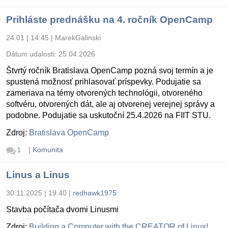
Prihláste prednášku na 4. ročník OpenCamp
24.01 | 14:45
|
MarekGalinski
Dátum udalosti:
25.04.2026
Štvrtý ročník Bratislava OpenCamp pozná svoj termín a je
spustená možnosť prihlasovať príspevky. Podujatie sa
zameriava na témy otvorených technológii, otvoreného
softvéru, otvorených dát, ale aj otvorenej verejnej správy a
podobne. Podujatie sa uskutoční 25.4.2026 na FIIT STU.
Zdroj:
Bratislava OpenCamp
|
Komunita
1
Linus a Linus
30.11.2025 | 19:40
|
redhawk1975
Stavba počítača dvomi Linusmi
Zdroj:
Building a Computer with the CREATOR of Linux!