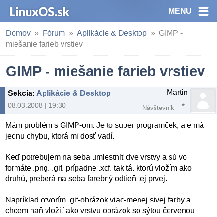
MENU
Domov
Fórum
Aplikácie & Desktop
GIMP -
miešanie farieb vrstiev
GIMP - miešanie farieb vrstiev
Martin
Sekcia
:
Aplikácie & Desktop
08.03.2008 | 19:30
Návštevník
Mám problém s GIMP-om. Je to super programček, ale má
jednu chybu, ktorá mi dosť vadí.
Keď potrebujem na seba umiestniť dve vrstvy a sú vo
formáte .png, .gif, prípadne .xcf, tak tá, ktorú vložím ako
druhú, preberá na seba farebný odtieň tej prvej.
Napríklad otvorím .gif-obrázok viac-menej sivej farby a
chcem naň vložiť ako vrstvu obrázok so sýtou červenou