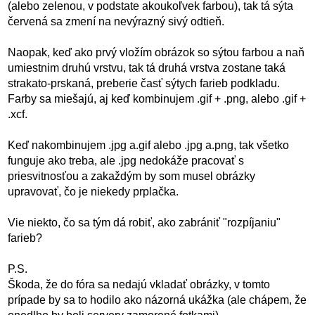
(alebo zelenou, v podstate akoukoľvek farbou), tak tá sýta
červená sa zmení na nevýrazný sivý odtieň.
Naopak, keď ako prvý vložím obrázok so sýtou farbou a naň
umiestnim druhú vrstvu, tak tá druhá vrstva zostane taká
strakato-prskaná, preberie časť sýtych farieb podkladu.
Farby sa miešajú, aj keď kombinujem .gif + .png, alebo .gif +
.xcf.
Keď nakombinujem .jpg a.gif alebo .jpg a.png, tak všetko
funguje ako treba, ale .jpg nedokáže pracovať s
priesvitnosťou a zakaždým by som musel obrázky
upravovať, čo je niekedy prplačka.
Vie niekto, čo sa tým dá robiť, ako zabrániť "rozpíjaniu"
farieb?
P.S.
Škoda, že do fóra sa nedajú vkladať obrázky, v tomto
prípade by sa to hodilo ako názorná ukážka (ale chápem, že