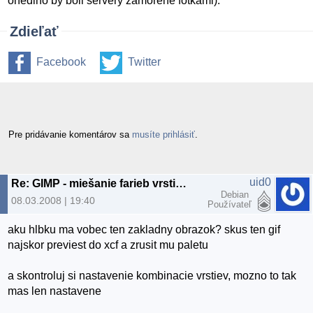
onedlho by boli servery zamorené fotkami).
Zdieľať
Facebook
Twitter
Pre pridávanie komentárov sa
musíte prihlásiť
.
uid0
Re: GIMP - miešanie farieb vrstiev
Debian
08.03.2008 | 19:40
Používateľ
aku hlbku ma vobec ten zakladny obrazok? skus ten gif
najskor previest do xcf a zrusit mu paletu
a skontroluj si nastavenie kombinacie vrstiev, mozno to tak
mas len nastavene