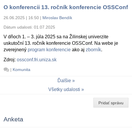
O konferencii 13. ročník konferencie OSSConf
26.06.2025 | 16:50
|
Miroslav Bendík
Dátum udalosti:
01.07.2025
V dňoch 1. – 3. júla 2025 sa na Žilinskej univerzite
uskutoční 13. ročník konferencie OSSConf. Na webe je
zverejnený
program konferencie
ako aj
zborník
.
Zdroj:
ossconf.fri.uniza.sk
|
Komunita
Ďalšie
Všetky udalosti
Pridať správu
Anketa