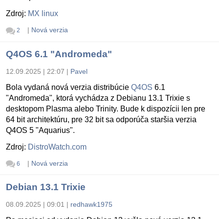
Zdroj:
MX linux
|
Nová verzia
2
Q4OS 6.1 "Andromeda"
12.09.2025 | 22:07
|
Pavel
Bola vydaná nová verzia distribúcie
Q4OS
6.1
"Andromeda", ktorá vychádza z Debianu 13.1 Trixie s
desktopom Plasma alebo Trinity. Bude k dispozícii len pre
64 bit architektúru, pre 32 bit sa odporúča staršia verzia
Q4OS 5 "Aquarius".
Zdroj:
DistroWatch.com
|
Nová verzia
6
Debian 13.1 Trixie
08.09.2025 | 09:01
|
redhawk1975