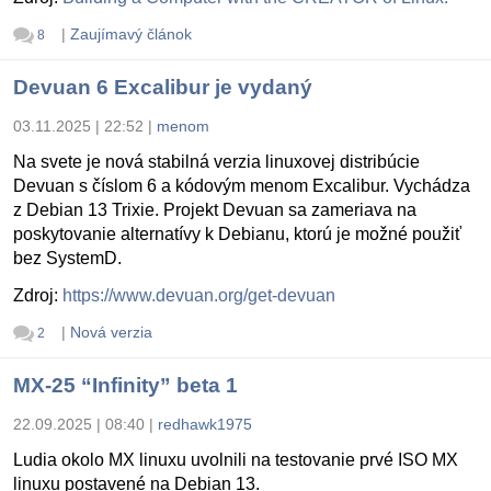
|
Zaujímavý článok
8
Devuan 6 Excalibur je vydaný
03.11.2025 | 22:52
|
menom
Na svete je nová stabilná verzia linuxovej distribúcie
Devuan s číslom 6 a kódovým menom Excalibur. Vychádza
z Debian 13 Trixie. Projekt Devuan sa zameriava na
poskytovanie alternatívy k Debianu, ktorú je možné použiť
bez SystemD.
Zdroj:
https://www.devuan.org/get-devuan
|
Nová verzia
2
MX-25 “Infinity” beta 1
22.09.2025 | 08:40
|
redhawk1975
Ludia okolo MX linuxu uvolnili na testovanie prvé ISO MX
linuxu postavené na Debian 13.