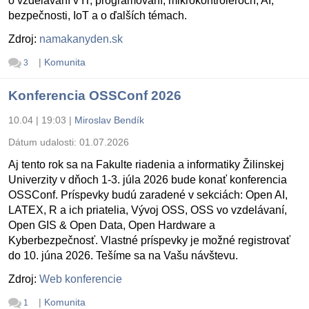
o vzdelávaní v IT, programovaní, mikrokontroléroch, AI,
bezpečnosti, IoT a o ďalších témach.
Zdroj:
namakanyden.sk
|
Komunita
3
Konferencia OSSConf 2026
10.04 | 19:03
|
Miroslav Bendík
Dátum udalosti:
01.07.2026
Aj tento rok sa na Fakulte riadenia a informatiky Žilinskej
Univerzity v dňoch 1-3. júla 2026 bude konať konferencia
OSSConf. Príspevky budú zaradené v sekciách: Open AI,
LATEX, R a ich priatelia, Vývoj OSS, OSS vo vzdelávaní,
Open GIS & Open Data, Open Hardware a
Kyberbezpečnosť. Vlastné príspevky je možné registrovať
do 10. júna 2026. Tešíme sa na Vašu návštevu.
Zdroj:
Web konferencie
|
Komunita
1