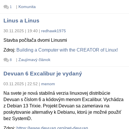
|
Komunita
1
Linus a Linus
30.11.2025 | 19:40
|
redhawk1975
Stavba počítača dvomi Linusmi
Zdroj:
Building a Computer with the CREATOR of Linux!
|
Zaujímavý článok
8
Devuan 6 Excalibur je vydaný
03.11.2025 | 22:52
|
menom
Na svete je nová stabilná verzia linuxovej distribúcie
Devuan s číslom 6 a kódovým menom Excalibur. Vychádza
z Debian 13 Trixie. Projekt Devuan sa zameriava na
poskytovanie alternatívy k Debianu, ktorú je možné použiť
bez SystemD.
Zdroj:
https://www.devuan.org/get-devuan