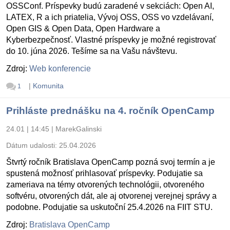
OSSConf. Príspevky budú zaradené v sekciách: Open AI,
LATEX, R a ich priatelia, Vývoj OSS, OSS vo vzdelávaní,
Open GIS & Open Data, Open Hardware a
Kyberbezpečnosť. Vlastné príspevky je možné registrovať
do 10. júna 2026. Tešíme sa na Vašu návštevu.
Zdroj:
Web konferencie
|
Komunita
1
Prihláste prednášku na 4. ročník OpenCamp
24.01 | 14:45
|
MarekGalinski
Dátum udalosti:
25.04.2026
Štvrtý ročník Bratislava OpenCamp pozná svoj termín a je
spustená možnosť prihlasovať príspevky. Podujatie sa
zameriava na témy otvorených technológii, otvoreného
softvéru, otvorených dát, ale aj otvorenej verejnej správy a
podobne. Podujatie sa uskutoční 25.4.2026 na FIIT STU.
Zdroj:
Bratislava OpenCamp