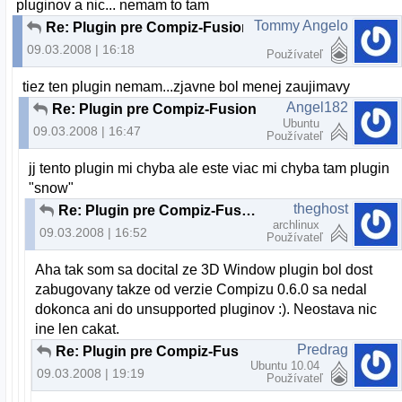
pluginov a nic... nemam to tam
Tommy Angelo
Re: Plugin pre Compiz-Fusion
09.03.2008 | 16:18
Používateľ
tiez ten plugin nemam...zjavne bol menej zaujimavy
Angel182
Re: Plugin pre Compiz-Fusion
Ubuntu
09.03.2008 | 16:47
Používateľ
jj tento plugin mi chyba ale este viac mi chyba tam plugin
"snow"
theghost
Re: Plugin pre Compiz-Fusion
archlinux
09.03.2008 | 16:52
Používateľ
Aha tak som sa docital ze 3D Window plugin bol dost
zabugovany takze od verzie Compizu 0.6.0 sa nedal
dokonca ani do unsupported pluginov :). Neostava nic
ine len cakat.
Predrag
Re: Plugin pre Compiz-Fusion
Ubuntu 10.04
09.03.2008 | 19:19
Používateľ