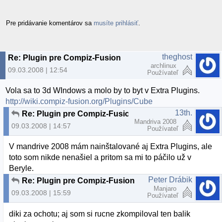
Pre pridávanie komentárov sa
musíte prihlásiť
.
theghost
Re: Plugin pre Compiz-Fusion
archlinux
09.03.2008 | 12:54
Používateľ
Vola sa to 3d WIndows a molo by to byt v Extra Plugins.
http://wiki.compiz-fusion.org/Plugins/Cube
13th.
Re: Plugin pre Compiz-Fusion
Mandriva 2008
09.03.2008 | 14:57
Používateľ
V mandrive 2008 mám nainštalované aj Extra Plugins, ale
toto som nikde nenašiel a pritom sa mi to páčilo už v
Beryle.
Peter Drábik
Re: Plugin pre Compiz-Fusion
Manjaro
09.03.2008 | 15:59
Používateľ
diki za ochotu; aj som si rucne zkompiloval ten balik