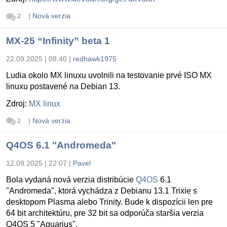
|
Nová verzia
2
MX-25 “Infinity” beta 1
22.09.2025 | 08:40
|
redhawk1975
Ludia okolo MX linuxu uvolnili na testovanie prvé ISO MX
linuxu postavené na Debian 13.
Zdroj:
MX linux
|
Nová verzia
2
Q4OS 6.1 "Andromeda"
12.09.2025 | 22:07
|
Pavel
Bola vydaná nová verzia distribúcie
Q4OS
6.1
"Andromeda", ktorá vychádza z Debianu 13.1 Trixie s
desktopom Plasma alebo Trinity. Bude k dispozícii len pre
64 bit architektúru, pre 32 bit sa odporúča staršia verzia
Q4OS 5 "Aquarius".