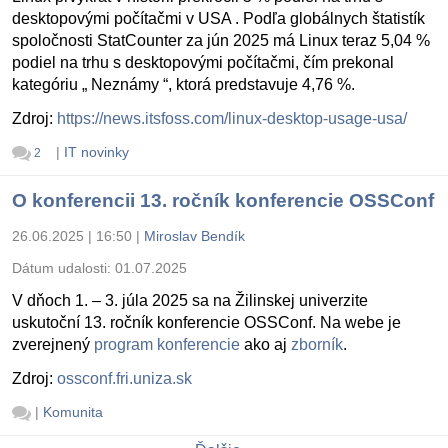
desktopovými počítačmi v USA . Podľa globálnych štatistík
spoločnosti StatCounter za jún 2025 má Linux teraz 5,04 %
podiel na trhu s desktopovými počítačmi, čím prekonal
kategóriu „ Neznámy “, ktorá predstavuje 4,76 %.
Zdroj:
https://news.itsfoss.com/linux-desktop-usage-usa/
|
IT novinky
2
O konferencii 13. ročník konferencie OSSConf
26.06.2025 | 16:50
|
Miroslav Bendík
Dátum udalosti:
01.07.2025
V dňoch 1. – 3. júla 2025 sa na Žilinskej univerzite
uskutoční 13. ročník konferencie OSSConf. Na webe je
zverejnený
program konferencie
ako aj
zborník
.
Zdroj:
ossconf.fri.uniza.sk
|
Komunita