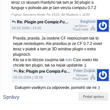
teraz co skusam Hardyho tak tam je 3d plugin a
funguje v pohode.ale je tam verzia compizu 0.7.2
Fujitsu Siemens Amilo Pa 1510, Ati Radeon x 1100.
theghost
Re: Plugin pre Compiz-Fusion
archlinux
09.03.2008 | 19:26
Používateľ
Pravda, pravda. Ja osobne CF nepouzivam tak to
nejak nesledujem. Ale pravdou je ze CF 0.7.2 visiel
teraz v piatok a tam je 3D window plugin v extra
pluginoch.
Kto sa o to blizsie zaujima tak
tuto
Cize vsetci kto
chcete ten plugin, tak sa nejak updatnite ;).
Peter Drábik
Re: Plugin pre Compiz-Fusion
Manjaro
09.03.2008 | 20:08
Používateľ
Dakujem vsetkym za odpovede, pomohli ste mi :)
Správy
Pridať správu