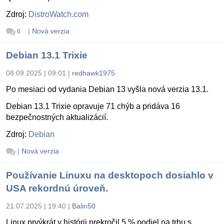
Zdroj:
DistroWatch.com
|
Nová verzia
6
Debian 13.1 Trixie
08.09.2025 | 09:01
|
redhawk1975
Po mesiaci od vydania Debian 13 vyšla nová verzia 13.1.
Debian 13.1 Trixie opravuje 71 chýb a pridáva 16
bezpečnostných aktualizácií.
Zdroj:
Debian
|
Nová verzia
Používanie Linuxu na desktopoch dosiahlo v
USA rekordnú úroveň.
21.07.2025 | 19:40
|
Balin50
Linux prvýkrát v histórii prekročil 5 % podiel na trhu s