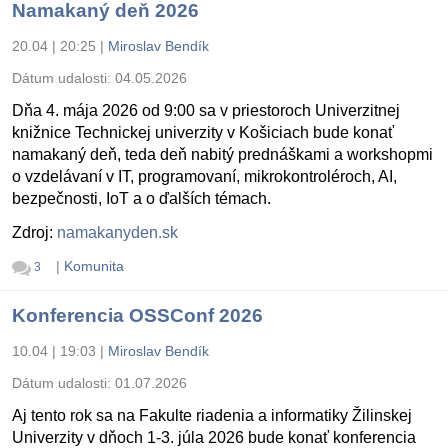
Namakaný deň 2026
20.04 | 20:25
|
Miroslav Bendík
Dátum udalosti:
04.05.2026
Dňa 4. mája 2026 od 9:00 sa v priestoroch Univerzitnej
knižnice Technickej univerzity v Košiciach bude konať
namakaný deň, teda deň nabitý prednáškami a workshopmi
o vzdelávaní v IT, programovaní, mikrokontroléroch, AI,
bezpečnosti, IoT a o ďalších témach.
Zdroj:
namakanyden.sk
|
Komunita
3
Konferencia OSSConf 2026
10.04 | 19:03
|
Miroslav Bendík
Dátum udalosti:
01.07.2026
Aj tento rok sa na Fakulte riadenia a informatiky Žilinskej
Univerzity v dňoch 1-3. júla 2026 bude konať konferencia