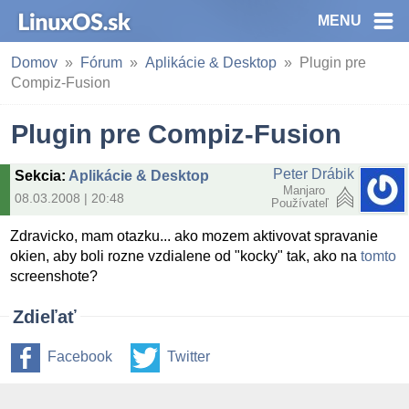
MENU
Domov
Fórum
Aplikácie & Desktop
Plugin pre
Compiz-Fusion
Plugin pre Compiz-Fusion
Peter Drábik
Sekcia
:
Aplikácie & Desktop
Manjaro
08.03.2008 | 20:48
Používateľ
Zdravicko, mam otazku... ako mozem aktivovat spravanie
okien, aby boli rozne vzdialene od "kocky" tak, ako na
tomto
screenshote?
Zdieľať
Facebook
Twitter