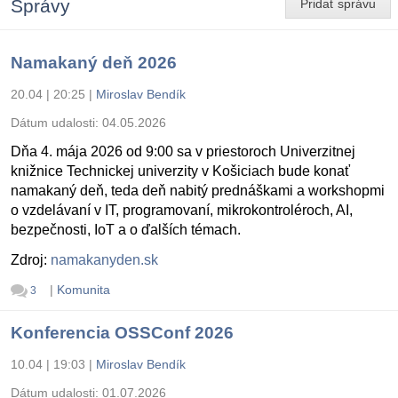
Správy
Pridať správu
Namakaný deň 2026
20.04 | 20:25
|
Miroslav Bendík
Dátum udalosti:
04.05.2026
Dňa 4. mája 2026 od 9:00 sa v priestoroch Univerzitnej
knižnice Technickej univerzity v Košiciach bude konať
namakaný deň, teda deň nabitý prednáškami a workshopmi
o vzdelávaní v IT, programovaní, mikrokontroléroch, AI,
bezpečnosti, IoT a o ďalších témach.
Zdroj:
namakanyden.sk
|
Komunita
3
Konferencia OSSConf 2026
10.04 | 19:03
|
Miroslav Bendík
Dátum udalosti:
01.07.2026