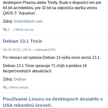
desktopom Plasma alebo Trinity. Bude k dispozícii len pre
64 bit architektúru, pre 32 bit sa odporúča staršia verzia
Q4OS 5 "Aquarius".
Zdroj:
DistroWatch.com
|
Nová verzia
6
Debian 13.1 Trixie
08.09.2025 | 09:01
|
redhawk1975
Po mesiaci od vydania Debian 13 vyšla nová verzia 13.1.
Debian 13.1 Trixie opravuje 71 chýb a pridáva 16
bezpečnostných aktualizácií.
Zdroj:
Debian
|
Nová verzia
Používanie Linuxu na desktopoch dosiahlo v
USA rekordnú úroveň.