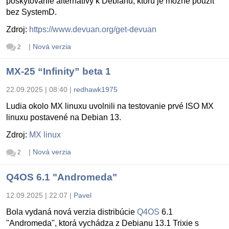
poskytovanie alternatívy k Debianu, ktorú je možné použiť
bez SystemD.
Zdroj:
https://www.devuan.org/get-devuan
|
Nová verzia
2
MX-25 “Infinity” beta 1
22.09.2025 | 08:40
|
redhawk1975
Ludia okolo MX linuxu uvolnili na testovanie prvé ISO MX
linuxu postavené na Debian 13.
Zdroj:
MX linux
|
Nová verzia
2
Q4OS 6.1 "Andromeda"
12.09.2025 | 22:07
|
Pavel
Bola vydaná nová verzia distribúcie
Q4OS
6.1
"Andromeda", ktorá vychádza z Debianu 13.1 Trixie s