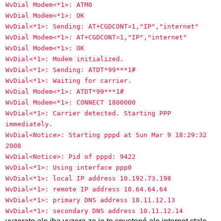
WvDial Modem<*1>: ATM0
WvDial Modem<*1>: OK
WvDial<*1>: Sending: AT+CGDCONT=1,"IP","internet"
WvDial Modem<*1>: AT+CGDCONT=1,"IP","internet"
WvDial Modem<*1>: OK
WvDial<*1>: Modem initialized.
WvDial<*1>: Sending: ATDT*99***1#
WvDial<*1>: Waiting for carrier.
WvDial Modem<*1>: ATDT*99***1#
WvDial Modem<*1>: CONNECT 1800000
WvDial<*1>: Carrier detected. Starting PPP
immediately.
WvDial<Notice>: Starting pppd at Sun Mar 9 18:29:32
2008
WvDial<Notice>: Pid of pppd: 9422
WvDial<*1>: Using interface ppp0
WvDial<*1>: local IP address 10.192.73.198
WvDial<*1>: remote IP address 10.64.64.64
WvDial<*1>: primary DNS address 10.11.12.13
WvDial<*1>: secondary DNS address 10.11.12.14