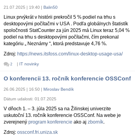
21.07.2025 | 19:40
|
Balin50
Linux prvýkrát v histórii prekročil 5 % podiel na trhu s
desktopovými počítačmi v USA . Podľa globálnych štatistík
spoločnosti StatCounter za jún 2025 má Linux teraz 5,04 %
podiel na trhu s desktopovými počítačmi, čím prekonal
kategóriu „ Neznámy “, ktorá predstavuje 4,76 %.
Zdroj:
https://news.itsfoss.com/linux-desktop-usage-usa/
|
IT novinky
2
O konferencii 13. ročník konferencie OSSConf
26.06.2025 | 16:50
|
Miroslav Bendík
Dátum udalosti:
01.07.2025
V dňoch 1. – 3. júla 2025 sa na Žilinskej univerzite
uskutoční 13. ročník konferencie OSSConf. Na webe je
zverejnený
program konferencie
ako aj
zborník
.
Zdroj:
ossconf.fri.uniza.sk