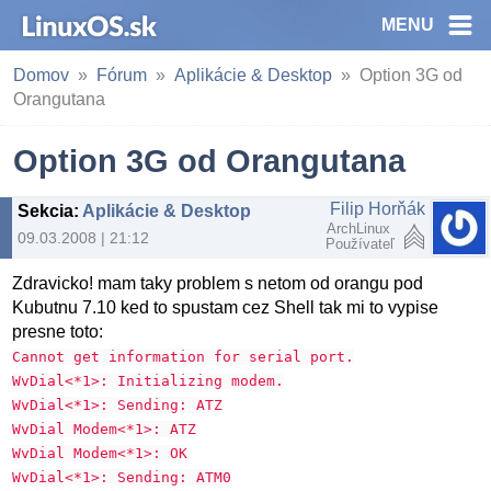
MENU
Domov
Fórum
Aplikácie & Desktop
Option 3G od
Orangutana
Option 3G od Orangutana
Filip Horňák
Sekcia
:
Aplikácie & Desktop
ArchLinux
09.03.2008 | 21:12
Používateľ
Zdravicko! mam taky problem s netom od orangu pod
Kubutnu 7.10 ked to spustam cez Shell tak mi to vypise
presne toto:
Cannot get information for serial port.
WvDial<*1>: Initializing modem.
WvDial<*1>: Sending: ATZ
WvDial Modem<*1>: ATZ
WvDial Modem<*1>: OK
WvDial<*1>: Sending: ATM0