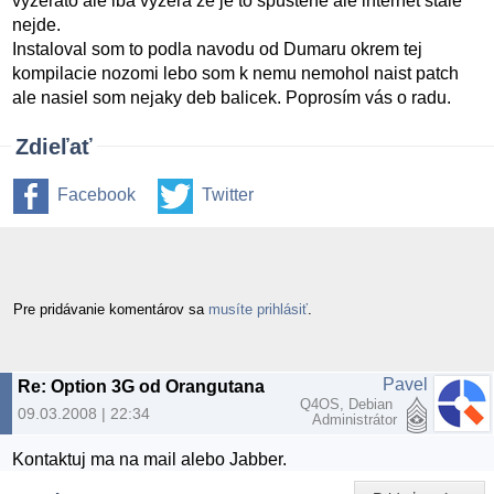
vyzerato ale iba vyzera ze je to spustené ale internet stale
nejde.
Instaloval som to podla navodu od Dumaru okrem tej
kompilacie nozomi lebo som k nemu nemohol naist patch
ale nasiel som nejaky deb balicek. Poprosím vás o radu.
Zdieľať
Facebook
Twitter
Pre pridávanie komentárov sa
musíte prihlásiť
.
Pavel
Re: Option 3G od Orangutana
Q4OS, Debian
09.03.2008 | 22:34
Administrátor
Kontaktuj ma na mail alebo Jabber.