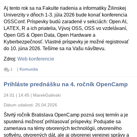
Aj tento rok sa na Fakulte riadenia a informatiky Žilinskej
Univerzity v dňoch 1-3. júla 2026 bude konať konferencia
OSSConf. Príspevky budú zaradené v sekciách: Open AI,
LATEX, R a ich priatelia, Vývoj OSS, OSS vo vzdelávaní,
Open GIS & Open Data, Open Hardware a
Kyberbezpečnosť. Vlastné príspevky je možné registrovať
do 10. júna 2026. Tešíme sa na Vašu návštevu.
Zdroj:
Web konferencie
|
Komunita
1
Prihláste prednášku na 4. ročník OpenCamp
24.01 | 14:45
|
MarekGalinski
Dátum udalosti:
25.04.2026
Štvrtý ročník Bratislava OpenCamp pozná svoj termín a je
spustená možnosť prihlasovať príspevky. Podujatie sa
zameriava na témy otvorených technológii, otvoreného
softvéru, otvorených dát, ale aj otvorenej verejnej správy a