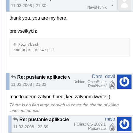
11.03.2008 | 21:30
Návštevník
thank you, you are my hero.
pre vsetkych:
#!/bin/bash

konsole -e kwrite
Dare_devil
Re: pustanie aplikacie v konzole
Debian, OpenSuse
11.03.2008 | 21:33
Používateľ
mne to xterm zatvori hned, ked zatvorim kwrite :)
There is no flag large enough to cover the shame of killing
innocent people
miso
Re: pustanie aplikacie v konzole
PClinuxOS 2009.1
11.03.2008 | 22:39
Používateľ