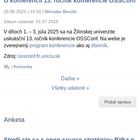
O konferencii 13. ročník konferencie OSSConf
26.06.2025 | 16:50
|
Miroslav Bendík
Dátum udalosti:
01.07.2025
V dňoch 1. – 3. júla 2025 sa na Žilinskej univerzite
uskutoční 13. ročník konferencie OSSConf. Na webe je
zverejnený
program konferencie
ako aj
zborník
.
Zdroj:
ossconf.fri.uniza.sk
|
Komunita
Ďalšie
Všetky udalosti
Pridať správu
Anketa
Stretli ste sa s open-source stratégiou Bitka o