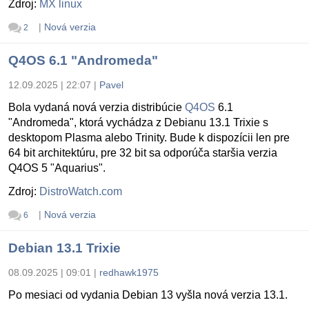
Zdroj:
MX linux
|
Nová verzia
2
Q4OS 6.1 "Andromeda"
12.09.2025 | 22:07
|
Pavel
Bola vydaná nová verzia distribúcie
Q4OS
6.1
"Andromeda", ktorá vychádza z Debianu 13.1 Trixie s
desktopom Plasma alebo Trinity. Bude k dispozícii len pre
64 bit architektúru, pre 32 bit sa odporúča staršia verzia
Q4OS 5 "Aquarius".
Zdroj:
DistroWatch.com
|
Nová verzia
6
Debian 13.1 Trixie
08.09.2025 | 09:01
|
redhawk1975
Po mesiaci od vydania Debian 13 vyšla nová verzia 13.1.