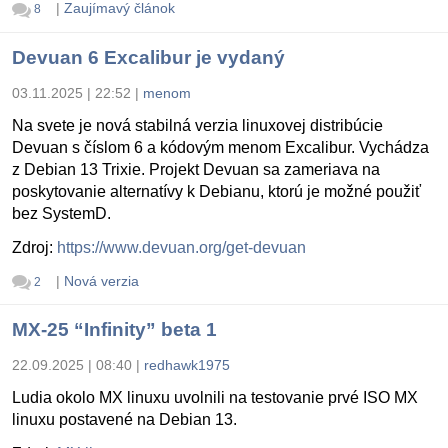
|
Zaujímavý článok
8
Devuan 6 Excalibur je vydaný
03.11.2025 | 22:52
|
menom
Na svete je nová stabilná verzia linuxovej distribúcie
Devuan s číslom 6 a kódovým menom Excalibur. Vychádza
z Debian 13 Trixie. Projekt Devuan sa zameriava na
poskytovanie alternatívy k Debianu, ktorú je možné použiť
bez SystemD.
Zdroj:
https://www.devuan.org/get-devuan
|
Nová verzia
2
MX-25 “Infinity” beta 1
22.09.2025 | 08:40
|
redhawk1975
Ludia okolo MX linuxu uvolnili na testovanie prvé ISO MX
linuxu postavené na Debian 13.