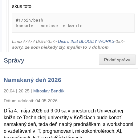
skus toto:
#!/bin/bash

konsole --noclose -e kwrite
Linux????? DUH!<br/>
Distro that BLOODY WORKS
<br/>
sorry, ze som niekedy zly, myslim to v dobrom
Správy
Pridať správu
Namakaný deň 2026
20.04 | 20:25
|
Miroslav Bendík
Dátum udalosti:
04.05.2026
Dňa 4. mája 2026 od 9:00 sa v priestoroch Univerzitnej
knižnice Technickej univerzity v Košiciach bude konať
namakaný deň, teda deň nabitý prednáškami a workshopmi
o vzdelávaní v IT, programovaní, mikrokontroléroch, AI,
bezpečnosti, IoT a o ďalších témach.