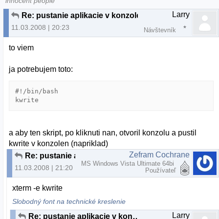
innocent people
Larry
Re: pustanie aplikacie v konzole
11.03.2008 | 20:23
Návštevník
to viem
ja potrebujem toto:
#!/bin/bash

kwrite
a aby ten skript, po kliknuti nan, otvoril konzolu a pustil
kwrite v konzolen (napriklad)
Zefram Cochrane
Re: pustanie aplikacie v konzole
MS Windows Vista Ultimate 64bi
11.03.2008 | 21:20
Používateľ
xterm -e kwrite
Slobodný font na technické kreslenie
Larry
Re: pustanie aplikacie v konzole