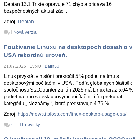
Debian 13.1 Trixie opravuje 71 chýb a pridáva 16
bezpečnostných aktualizácií.
Zdroj:
Debian
|
Nová verzia
Používanie Linuxu na desktopoch dosiahlo v
USA rekordnú úroveň.
21.07.2025 | 19:40
|
Balin50
Linux prvýkrát v histórii prekročil 5 % podiel na trhu s
desktopovými počítačmi v USA . Podľa globálnych štatistík
spoločnosti StatCounter za jún 2025 má Linux teraz 5,04 %
podiel na trhu s desktopovými počítačmi, čím prekonal
kategóriu „ Neznámy “, ktorá predstavuje 4,76 %.
Zdroj:
https://news.itsfoss.com/linux-desktop-usage-usa/
|
IT novinky
2