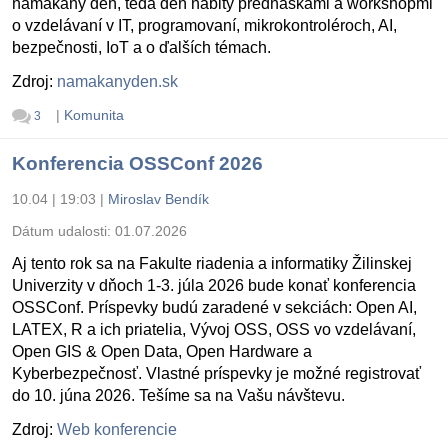
namakaný deň, teda deň nabitý prednáškami a workshopmi
o vzdelávaní v IT, programovaní, mikrokontroléroch, AI,
bezpečnosti, IoT a o ďalších témach.
Zdroj:
namakanyden.sk
|
Komunita
3
Konferencia OSSConf 2026
10.04 | 19:03
|
Miroslav Bendík
Dátum udalosti:
01.07.2026
Aj tento rok sa na Fakulte riadenia a informatiky Žilinskej
Univerzity v dňoch 1-3. júla 2026 bude konať konferencia
OSSConf. Príspevky budú zaradené v sekciách: Open AI,
LATEX, R a ich priatelia, Vývoj OSS, OSS vo vzdelávaní,
Open GIS & Open Data, Open Hardware a
Kyberbezpečnosť. Vlastné príspevky je možné registrovať
do 10. júna 2026. Tešíme sa na Vašu návštevu.
Zdroj:
Web konferencie