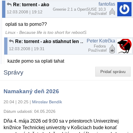
fantofas
Re: torrent - ako stiahnut len 1 subor?
Greenie 2.1 a OpenSUSE 10,3
12.03.2008 | 19:12
Používateľ
oplati sa to porno??
Linux - Because life is too short for rebootS
Peter Kotrčka
Re: torrent - ako stiahnut len 1 subor?
Fedora
12.03.2008 | 19:31
Používateľ
kazde porno sa oplati tahat
Správy
Pridať správu
Namakaný deň 2026
20.04 | 20:25
|
Miroslav Bendík
Dátum udalosti:
04.05.2026
Dňa 4. mája 2026 od 9:00 sa v priestoroch Univerzitnej
knižnice Technickej univerzity v Košiciach bude konať