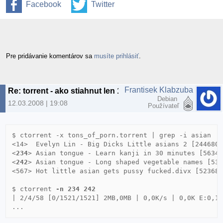
Facebook
Twitter
Pre pridávanie komentárov sa
musíte prihlásiť
.
Frantisek Klabzuba
Re: torrent - ako stiahnut len 1 subor?
Debian
12.03.2008 | 19:08
Používateľ
$ ctorrent -x tons_of_porn.torrent | grep -i asian

<14>  Evelyn Lin - Big Dicks Little asians 2 [2446807
<
234
> Asian tongue - Learn kanji in 30 minutes [56347
<
242
> Asian tongue - Long shaped vegetable names [535
<567> Hot little asian gets pussy fucked.divx [523684
$ ctorrent 
-n 234 242
| 2/4/58 [0/1521/1521] 2MB,0MB | 0,0K/s | 0,0K E:0,1 
...