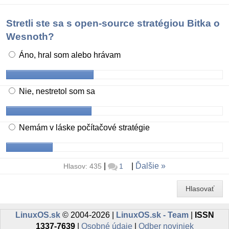
Stretli ste sa s open-source stratégiou Bitka o
Wesnoth?
Áno, hral som alebo hrávam
Nie, nestretol som sa
Nemám v láske počítačové stratégie
|
|
Ďalšie
Hlasov: 435
1
Hlasovať
LinuxOS.sk
© 2004-2026 |
LinuxOS.sk - Team
|
ISSN
1337-7639
|
Osobné údaje
|
Odber noviniek