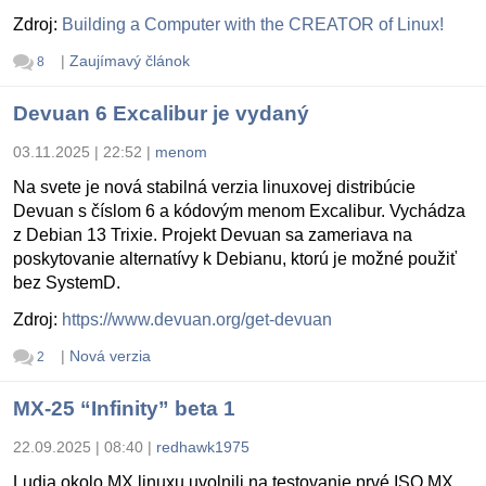
Zdroj:
Building a Computer with the CREATOR of Linux!
|
Zaujímavý článok
8
Devuan 6 Excalibur je vydaný
03.11.2025 | 22:52
|
menom
Na svete je nová stabilná verzia linuxovej distribúcie
Devuan s číslom 6 a kódovým menom Excalibur. Vychádza
z Debian 13 Trixie. Projekt Devuan sa zameriava na
poskytovanie alternatívy k Debianu, ktorú je možné použiť
bez SystemD.
Zdroj:
https://www.devuan.org/get-devuan
|
Nová verzia
2
MX-25 “Infinity” beta 1
22.09.2025 | 08:40
|
redhawk1975
Ludia okolo MX linuxu uvolnili na testovanie prvé ISO MX