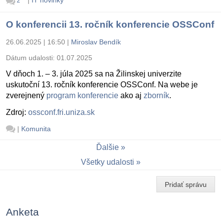
|
IT novinky
2
O konferencii 13. ročník konferencie OSSConf
26.06.2025 | 16:50
|
Miroslav Bendík
Dátum udalosti:
01.07.2025
V dňoch 1. – 3. júla 2025 sa na Žilinskej univerzite
uskutoční 13. ročník konferencie OSSConf. Na webe je
zverejnený
program konferencie
ako aj
zborník
.
Zdroj:
ossconf.fri.uniza.sk
|
Komunita
Ďalšie
Všetky udalosti
Pridať správu
Anketa