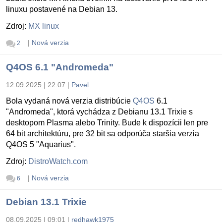
linuxu postavené na Debian 13.
Zdroj:
MX linux
|
Nová verzia
2
Q4OS 6.1 "Andromeda"
12.09.2025 | 22:07
|
Pavel
Bola vydaná nová verzia distribúcie
Q4OS
6.1
"Andromeda", ktorá vychádza z Debianu 13.1 Trixie s
desktopom Plasma alebo Trinity. Bude k dispozícii len pre
64 bit architektúru, pre 32 bit sa odporúča staršia verzia
Q4OS 5 "Aquarius".
Zdroj:
DistroWatch.com
|
Nová verzia
6
Debian 13.1 Trixie
08.09.2025 | 09:01
|
redhawk1975