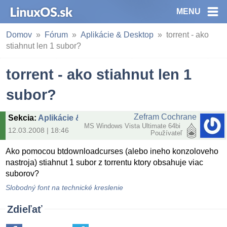
MENU
Domov
Fórum
Aplikácie & Desktop
torrent - ako
stiahnut len 1 subor?
torrent - ako stiahnut len 1
subor?
Zefram Cochrane
Sekcia
:
Aplikácie & Desktop
MS Windows Vista Ultimate 64bi
12.03.2008 | 18:46
Používateľ
Ako pomocou btdownloadcurses (alebo ineho konzoloveho
nastroja) stiahnut 1 subor z torrentu ktory obsahuje viac
suborov?
Slobodný font na technické kreslenie
Zdieľať