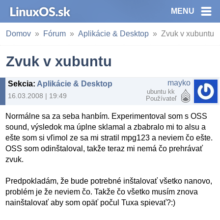
MENU
Domov
Fórum
Aplikácie & Desktop
Zvuk v xubuntu
Zvuk v xubuntu
mayko
Sekcia
:
Aplikácie & Desktop
ubuntu kk
16.03.2008 | 19:49
Používateľ
Normálne sa za seba hanbím. Experimentoval som s OSS
sound, výsledok ma úplne sklamal a zbabralo mi to alsu a
ešte som si vľimol ze sa mi stratil mpg123 a neviem čo ešte.
OSS som odinštaloval, takže teraz mi nemá čo prehrávať
zvuk.
Predpokladám, že bude potrebné inštalovať všetko nanovo,
problém je že neviem čo. Takže čo všetko musím znova
nainštalovať aby som opäť počul Tuxa spievať?:)