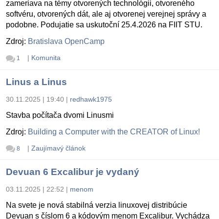
zameriava na témy otvorených technológii, otvoreného
softvéru, otvorených dát, ale aj otvorenej verejnej správy a
podobne. Podujatie sa uskutoční 25.4.2026 na FIIT STU.
Zdroj:
Bratislava OpenCamp
|
Komunita
1
Linus a Linus
30.11.2025 | 19:40
|
redhawk1975
Stavba počítača dvomi Linusmi
Zdroj:
Building a Computer with the CREATOR of Linux!
|
Zaujímavý článok
8
Devuan 6 Excalibur je vydaný
03.11.2025 | 22:52
|
menom
Na svete je nová stabilná verzia linuxovej distribúcie
Devuan s číslom 6 a kódovým menom Excalibur. Vychádza