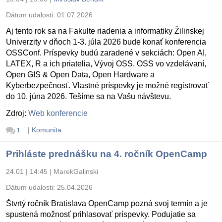
Dátum udalosti:
01.07.2026
Aj tento rok sa na Fakulte riadenia a informatiky Žilinskej
Univerzity v dňoch 1-3. júla 2026 bude konať konferencia
OSSConf. Príspevky budú zaradené v sekciách: Open AI,
LATEX, R a ich priatelia, Vývoj OSS, OSS vo vzdelávaní,
Open GIS & Open Data, Open Hardware a
Kyberbezpečnosť. Vlastné príspevky je možné registrovať
do 10. júna 2026. Tešíme sa na Vašu návštevu.
Zdroj:
Web konferencie
|
Komunita
1
Prihláste prednášku na 4. ročník OpenCamp
24.01 | 14:45
|
MarekGalinski
Dátum udalosti:
25.04.2026
Štvrtý ročník Bratislava OpenCamp pozná svoj termín a je
spustená možnosť prihlasovať príspevky. Podujatie sa