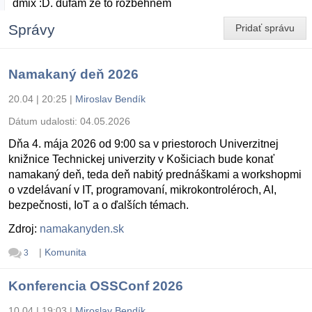
dmix :D. dufam ze to rozbehnem
Správy
Pridať správu
Namakaný deň 2026
20.04 | 20:25
|
Miroslav Bendík
Dátum udalosti:
04.05.2026
Dňa 4. mája 2026 od 9:00 sa v priestoroch Univerzitnej
knižnice Technickej univerzity v Košiciach bude konať
namakaný deň, teda deň nabitý prednáškami a workshopmi
o vzdelávaní v IT, programovaní, mikrokontroléroch, AI,
bezpečnosti, IoT a o ďalších témach.
Zdroj:
namakanyden.sk
|
Komunita
3
Konferencia OSSConf 2026
10.04 | 19:03
|
Miroslav Bendík