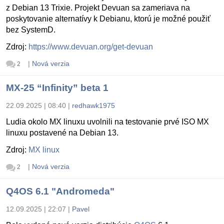
z Debian 13 Trixie. Projekt Devuan sa zameriava na
poskytovanie alternatívy k Debianu, ktorú je možné použiť
bez SystemD.
Zdroj:
https://www.devuan.org/get-devuan
|
Nová verzia
2
MX-25 “Infinity” beta 1
22.09.2025 | 08:40
|
redhawk1975
Ludia okolo MX linuxu uvolnili na testovanie prvé ISO MX
linuxu postavené na Debian 13.
Zdroj:
MX linux
|
Nová verzia
2
Q4OS 6.1 "Andromeda"
12.09.2025 | 22:07
|
Pavel