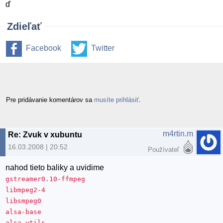
ď
Zdieľať
Facebook
Twitter
Pre pridávanie komentárov sa
musíte prihlásiť
.
m4rtin.m
Re: Zvuk v xubuntu
16.03.2008 | 20:52
Používateľ
nahod tieto baliky a uvidime
gstreamer0.10-ffmpeg
libmpeg2-4
libsmpeg0
alsa-base
alsa-utils