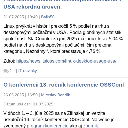
USA rekordnú úroveň.
21.07.2025 | 19:40
|
Balin50
Linux prvýkrát v histórii prekročil 5 % podiel na trhu s
desktopovými počítačmi v USA . Podľa globálnych štatistík
spoločnosti StatCounter za jún 2025 má Linux teraz 5,04 %
podiel na trhu s desktopovými počítačmi, čím prekonal
kategóriu „ Neznámy “, ktorá predstavuje 4,76 %.
Zdroj:
https://news.itsfoss.com/linux-desktop-usage-usa/
|
IT novinky
2
O konferencii 13. ročník konferencie OSSConf
26.06.2025 | 16:50
|
Miroslav Bendík
Dátum udalosti:
01.07.2025
V dňoch 1. – 3. júla 2025 sa na Žilinskej univerzite
uskutoční 13. ročník konferencie OSSConf. Na webe je
zverejnený
program konferencie
ako aj
zborník
.