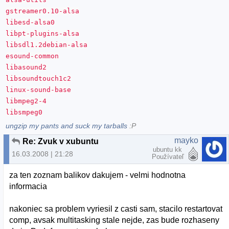
gstreamer0.10-alsa
libesd-alsa0
libpt-plugins-alsa
libsdl1.2debian-alsa
esound-common
libasound2
libsoundtouch1c2
linux-sound-base
libmpeg2-4
libsmpeg0
ungzip my pants and suck my tarballs
:P
mayko
Re: Zvuk v xubuntu
ubuntu kk
16.03.2008 | 21:28
Používateľ
za ten zoznam balikov dakujem - velmi hodnotna
informacia
nakoniec sa problem vyriesil z casti sam, stacilo restartovat
comp, avsak multitasking stale nejde, zas bude rozhaseny