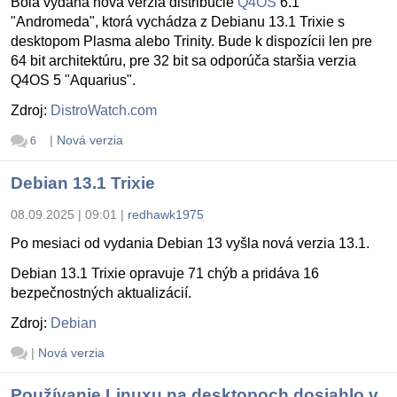
Bola vydaná nová verzia distribúcie
Q4OS
6.1
"Andromeda", ktorá vychádza z Debianu 13.1 Trixie s
desktopom Plasma alebo Trinity. Bude k dispozícii len pre
64 bit architektúru, pre 32 bit sa odporúča staršia verzia
Q4OS 5 "Aquarius".
Zdroj:
DistroWatch.com
|
Nová verzia
6
Debian 13.1 Trixie
08.09.2025 | 09:01
|
redhawk1975
Po mesiaci od vydania Debian 13 vyšla nová verzia 13.1.
Debian 13.1 Trixie opravuje 71 chýb a pridáva 16
bezpečnostných aktualizácií.
Zdroj:
Debian
|
Nová verzia
Používanie Linuxu na desktopoch dosiahlo v