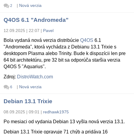
|
Nová verzia
2
Q4OS 6.1 "Andromeda"
12.09.2025 | 22:07
|
Pavel
Bola vydaná nová verzia distribúcie
Q4OS
6.1
"Andromeda", ktorá vychádza z Debianu 13.1 Trixie s
desktopom Plasma alebo Trinity. Bude k dispozícii len pre
64 bit architektúru, pre 32 bit sa odporúča staršia verzia
Q4OS 5 "Aquarius".
Zdroj:
DistroWatch.com
|
Nová verzia
6
Debian 13.1 Trixie
08.09.2025 | 09:01
|
redhawk1975
Po mesiaci od vydania Debian 13 vyšla nová verzia 13.1.
Debian 13.1 Trixie opravuje 71 chýb a pridáva 16