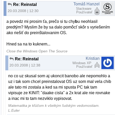
Tomáš Hanzel
Re: Reinstal
Slackware
20.03.2008 | 12:30
Používateľ
a povedz mi prosim ťa, prečo si tu chy
b
u neohlasil
predtým? Myslim že by sa dalo pomôcť skôr s vyriešením
ako riešiť do preinštalovanim OS.
Hned sa na to kuknem...
Close the Windows Open The Source
Kristian
Re: Reinstal
Windows XP
20.03.2008 | 12:38
Používateľ
no co uz skusal som aj ukoncit banobo ale nepomohlo a
uz i tak som chcel preinstalovat OS uz som mal vela chib
ale tato mi zostala a ked sa mi spusta PC tak tam
vipisuje ze KINIT: "daake cisla" a 2x krat ale nie rovnake
a inac mi to tam nezviklo vypisovat.
Matematika je kľúčom k všetkým ľudským vedomostiam.
L.Euler