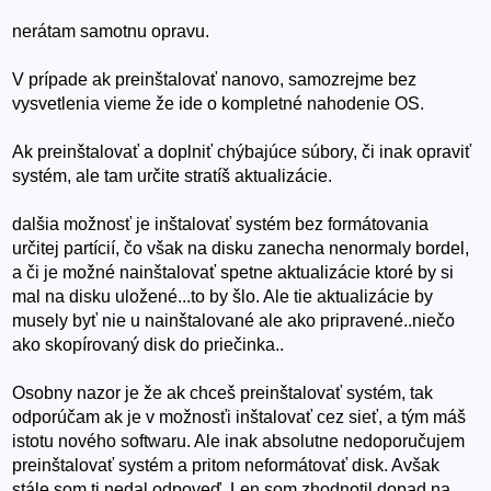
nerátam samotnu opravu.
V prípade ak preinštalovať nanovo, samozrejme bez
vysvetlenia vieme že ide o kompletné nahodenie OS.
Ak preinštalovať a doplniť chýbajúce súbory, či inak opraviť
systém, ale tam určite stratíš aktualizácie.
dalšia možnosť je inštalovať systém bez formátovania
určitej partícií, čo však na disku zanecha nenormaly bordel,
a či je možné nainštalovať spetne aktualizácie ktoré by si
mal na disku uložené...to by šlo. Ale tie aktualizácie by
musely byť nie u nainštalované ale ako pripravené..niečo
ako skopírovaný disk do priečinka..
Osobny nazor je že ak chceš preinštalovať systém, tak
odporúčam ak je v možnosťi inštalovať cez sieť, a tým máš
istotu nového softwaru. Ale inak absolutne nedoporučujem
preinštalovať systém a pritom neformátovať disk. Avšak
stále som ti nedal odpoveď. Len som zhodnotil dopad na