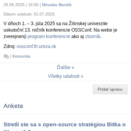
26.06.2025 | 16:50
|
Miroslav Bendík
Dátum udalosti:
01.07.2025
V dňoch 1. – 3. júla 2025 sa na Žilinskej univerzite
uskutoční 13. ročník konferencie OSSConf. Na webe je
zverejnený
program konferencie
ako aj
zborník
.
Zdroj:
ossconf.fri.uniza.sk
|
Komunita
Ďalšie
Všetky udalosti
Pridať správu
Anketa
Stretli ste sa s open-source stratégiou Bitka o