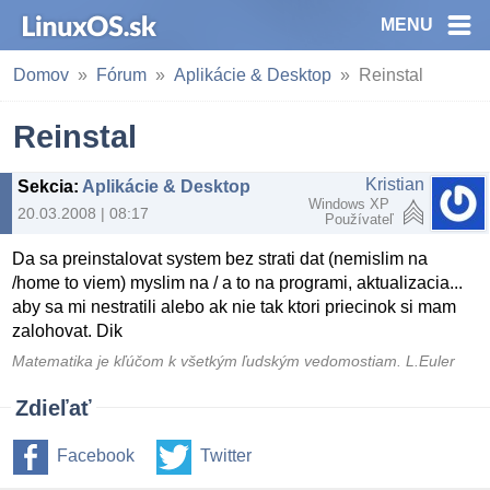
MENU
Domov
Fórum
Aplikácie & Desktop
Reinstal
Reinstal
Kristian
Sekcia
:
Aplikácie & Desktop
Windows XP
20.03.2008 | 08:17
Používateľ
Da sa preinstalovat system bez strati dat (nemislim na
/home to viem) myslim na / a to na programi, aktualizacia...
aby sa mi nestratili alebo ak nie tak ktori priecinok si mam
zalohovat. Dik
Matematika je kľúčom k všetkým ľudským vedomostiam. L.Euler
Zdieľať
Facebook
Twitter