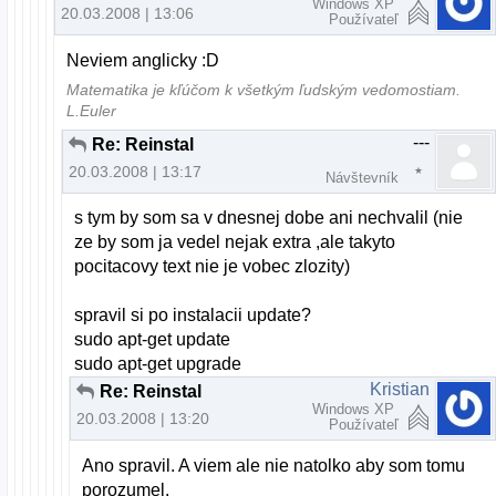
Windows XP
20.03.2008 | 13:06
Používateľ
Neviem anglicky :D
Matematika je kľúčom k všetkým ľudským vedomostiam.
L.Euler
---
Re: Reinstal
20.03.2008 | 13:17
Návštevník
s tym by som sa v dnesnej dobe ani nechvalil (nie
ze by som ja vedel nejak extra ,ale takyto
pocitacovy text nie je vobec zlozity)
spravil si po instalacii update?
sudo apt-get update
sudo apt-get upgrade
Kristian
Re: Reinstal
Windows XP
20.03.2008 | 13:20
Používateľ
Ano spravil. A viem ale nie natolko aby som tomu
porozumel.