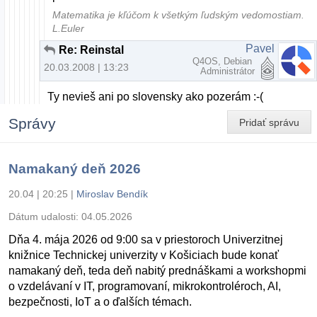
Matematika je kľúčom k všetkým ľudským vedomostiam.
L.Euler
Pavel
Re: Reinstal
Q4OS, Debian
20.03.2008 | 13:23
Administrátor
Ty nevieš ani po slovensky ako pozerám :-(
Správy
Pridať správu
Namakaný deň 2026
20.04 | 20:25
|
Miroslav Bendík
Dátum udalosti:
04.05.2026
Dňa 4. mája 2026 od 9:00 sa v priestoroch Univerzitnej
knižnice Technickej univerzity v Košiciach bude konať
namakaný deň, teda deň nabitý prednáškami a workshopmi
o vzdelávaní v IT, programovaní, mikrokontroléroch, AI,
bezpečnosti, IoT a o ďalších témach.