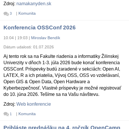
Zdroj:
namakanyden.sk
|
Komunita
3
Konferencia OSSConf 2026
10.04 | 19:03
|
Miroslav Bendík
Dátum udalosti:
01.07.2026
Aj tento rok sa na Fakulte riadenia a informatiky Žilinskej
Univerzity v dňoch 1-3. júla 2026 bude konať konferencia
OSSConf. Príspevky budú zaradené v sekciách: Open AI,
LATEX, R a ich priatelia, Vývoj OSS, OSS vo vzdelávaní,
Open GIS & Open Data, Open Hardware a
Kyberbezpečnosť. Vlastné príspevky je možné registrovať
do 10. júna 2026. Tešíme sa na Vašu návštevu.
Zdroj:
Web konferencie
|
Komunita
1
Prihláste prednášku na 4. ročník OpenCamp