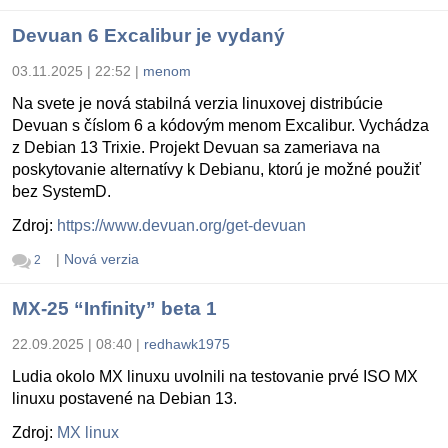
Devuan 6 Excalibur je vydaný
03.11.2025 | 22:52
|
menom
Na svete je nová stabilná verzia linuxovej distribúcie
Devuan s číslom 6 a kódovým menom Excalibur. Vychádza
z Debian 13 Trixie. Projekt Devuan sa zameriava na
poskytovanie alternatívy k Debianu, ktorú je možné použiť
bez SystemD.
Zdroj:
https://www.devuan.org/get-devuan
|
Nová verzia
2
MX-25 “Infinity” beta 1
22.09.2025 | 08:40
|
redhawk1975
Ludia okolo MX linuxu uvolnili na testovanie prvé ISO MX
linuxu postavené na Debian 13.
Zdroj:
MX linux