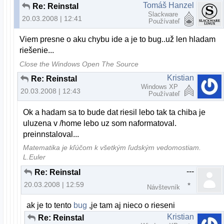
Tomáš Hanzel
Re: Reinstal
Slackware
20.03.2008 | 12:41
Používateľ
Viem presne o aku chybu ide a je to bug..už len hladam
riešenie...
Close the Windows Open The Source
Kristian
Re: Reinstal
Windows XP
20.03.2008 | 12:43
Používateľ
Ok a hadam sa to bude dat riesil lebo tak ta chiba je
uluzena v /home lebo uz som naformatoval.
preinnstaloval...
Matematika je kľúčom k všetkým ľudským vedomostiam.
L.Euler
---
Re: Reinstal
20.03.2008 | 12:59
Návštevník
ak je to tento
bug
,je tam aj nieco o rieseni
Kristian
Re: Reinstal