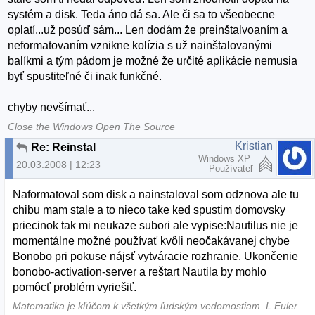
systém a disk. Teda áno dá sa. Ale či sa to všeobecne
oplatí...už posúď sám... Len dodám že preinštalvoaním a
neformatovaním vznikne kolízia s už nainštalovanými
balíkmi a tým pádom je možné že určité aplikácie nemusia
byť spustiteľné či inak funkčné.
chyby nevšímať...
Close the Windows Open The Source
Kristian
Re: Reinstal
Windows XP
20.03.2008 | 12:23
Používateľ
Naformatoval som disk a nainstaloval som odznova ale tu
chibu mam stale a to nieco take ked spustim domovsky
priecinok tak mi neukaze subori ale vypise:Nautilus nie je
momentálne možné používať kvôli neočakávanej chybe
Bonobo pri pokuse nájsť vytváracie rozhranie. Ukončenie
bonobo-activation-server a reštart Nautila by mohlo
pomôcť problém vyriešiť.
Matematika je kľúčom k všetkým ľudským vedomostiam. L.Euler