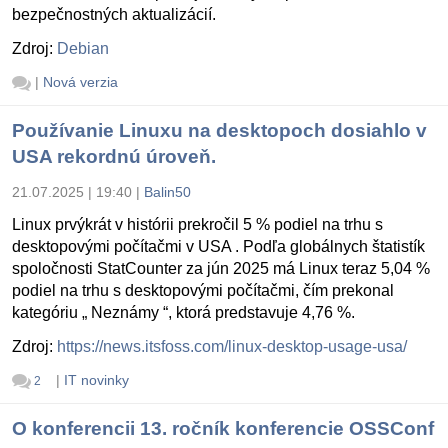
bezpečnostných aktualizácií.
Zdroj:
Debian
|
Nová verzia
Používanie Linuxu na desktopoch dosiahlo v
USA rekordnú úroveň.
21.07.2025 | 19:40
|
Balin50
Linux prvýkrát v histórii prekročil 5 % podiel na trhu s
desktopovými počítačmi v USA . Podľa globálnych štatistík
spoločnosti StatCounter za jún 2025 má Linux teraz 5,04 %
podiel na trhu s desktopovými počítačmi, čím prekonal
kategóriu „ Neznámy “, ktorá predstavuje 4,76 %.
Zdroj:
https://news.itsfoss.com/linux-desktop-usage-usa/
|
IT novinky
2
O konferencii 13. ročník konferencie OSSConf