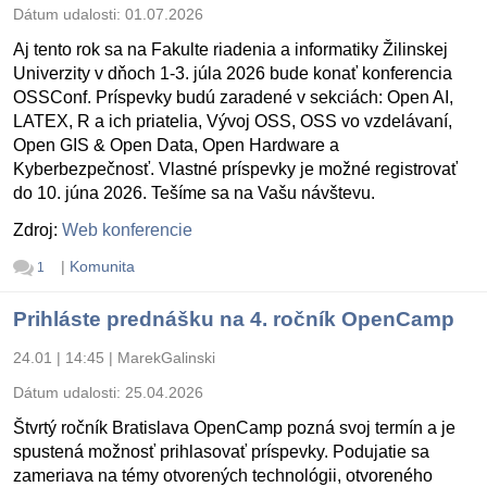
Dátum udalosti:
01.07.2026
Aj tento rok sa na Fakulte riadenia a informatiky Žilinskej
Univerzity v dňoch 1-3. júla 2026 bude konať konferencia
OSSConf. Príspevky budú zaradené v sekciách: Open AI,
LATEX, R a ich priatelia, Vývoj OSS, OSS vo vzdelávaní,
Open GIS & Open Data, Open Hardware a
Kyberbezpečnosť. Vlastné príspevky je možné registrovať
do 10. júna 2026. Tešíme sa na Vašu návštevu.
Zdroj:
Web konferencie
|
Komunita
1
Prihláste prednášku na 4. ročník OpenCamp
24.01 | 14:45
|
MarekGalinski
Dátum udalosti:
25.04.2026
Štvrtý ročník Bratislava OpenCamp pozná svoj termín a je
spustená možnosť prihlasovať príspevky. Podujatie sa
zameriava na témy otvorených technológii, otvoreného