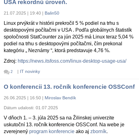
USA rekordnú úroveň.
21.07.2025 | 19:40
|
Balin50
Linux prvýkrát v histórii prekročil 5 % podiel na trhu s
desktopovými počítačmi v USA . Podľa globálnych štatistík
spoločnosti StatCounter za jún 2025 má Linux teraz 5,04 %
podiel na trhu s desktopovými počítačmi, čím prekonal
kategóriu „ Neznámy “, ktorá predstavuje 4,76 %.
Zdroj:
https://news.itsfoss.com/linux-desktop-usage-usa/
|
IT novinky
2
O konferencii 13. ročník konferencie OSSConf
26.06.2025 | 16:50
|
Miroslav Bendík
Dátum udalosti:
01.07.2025
V dňoch 1. – 3. júla 2025 sa na Žilinskej univerzite
uskutoční 13. ročník konferencie OSSConf. Na webe je
zverejnený
program konferencie
ako aj
zborník
.