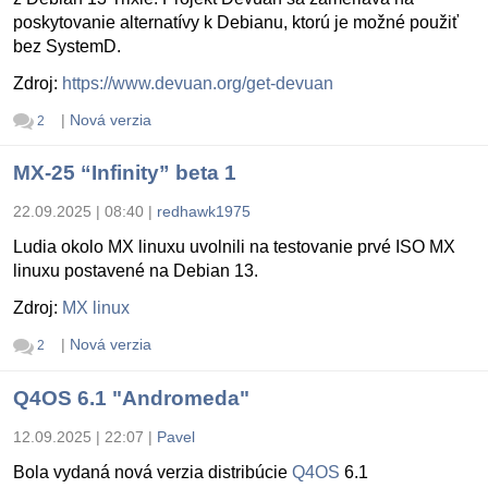
poskytovanie alternatívy k Debianu, ktorú je možné použiť
bez SystemD.
Zdroj:
https://www.devuan.org/get-devuan
|
Nová verzia
2
MX-25 “Infinity” beta 1
22.09.2025 | 08:40
|
redhawk1975
Ludia okolo MX linuxu uvolnili na testovanie prvé ISO MX
linuxu postavené na Debian 13.
Zdroj:
MX linux
|
Nová verzia
2
Q4OS 6.1 "Andromeda"
12.09.2025 | 22:07
|
Pavel
Bola vydaná nová verzia distribúcie
Q4OS
6.1