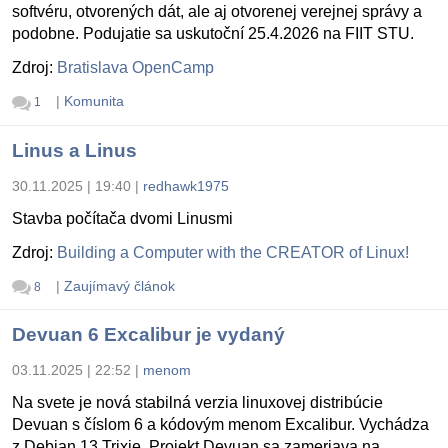
softvéru, otvorených dát, ale aj otvorenej verejnej správy a
podobne. Podujatie sa uskutoční 25.4.2026 na FIIT STU.
Zdroj:
Bratislava OpenCamp
|
Komunita
1
Linus a Linus
30.11.2025 | 19:40
|
redhawk1975
Stavba počítača dvomi Linusmi
Zdroj:
Building a Computer with the CREATOR of Linux!
|
Zaujímavý článok
8
Devuan 6 Excalibur je vydaný
03.11.2025 | 22:52
|
menom
Na svete je nová stabilná verzia linuxovej distribúcie
Devuan s číslom 6 a kódovým menom Excalibur. Vychádza
z Debian 13 Trixie. Projekt Devuan sa zameriava na