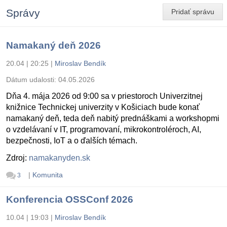
Správy
Pridať správu
Namakaný deň 2026
20.04 | 20:25
|
Miroslav Bendík
Dátum udalosti:
04.05.2026
Dňa 4. mája 2026 od 9:00 sa v priestoroch Univerzitnej
knižnice Technickej univerzity v Košiciach bude konať
namakaný deň, teda deň nabitý prednáškami a workshopmi
o vzdelávaní v IT, programovaní, mikrokontroléroch, AI,
bezpečnosti, IoT a o ďalších témach.
Zdroj:
namakanyden.sk
|
Komunita
3
Konferencia OSSConf 2026
10.04 | 19:03
|
Miroslav Bendík