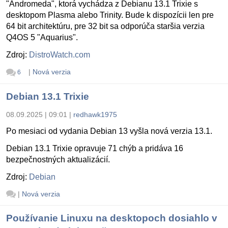
"Andromeda", ktorá vychádza z Debianu 13.1 Trixie s
desktopom Plasma alebo Trinity. Bude k dispozícii len pre
64 bit architektúru, pre 32 bit sa odporúča staršia verzia
Q4OS 5 "Aquarius".
Zdroj:
DistroWatch.com
|
Nová verzia
6
Debian 13.1 Trixie
08.09.2025 | 09:01
|
redhawk1975
Po mesiaci od vydania Debian 13 vyšla nová verzia 13.1.
Debian 13.1 Trixie opravuje 71 chýb a pridáva 16
bezpečnostných aktualizácií.
Zdroj:
Debian
|
Nová verzia
Používanie Linuxu na desktopoch dosiahlo v