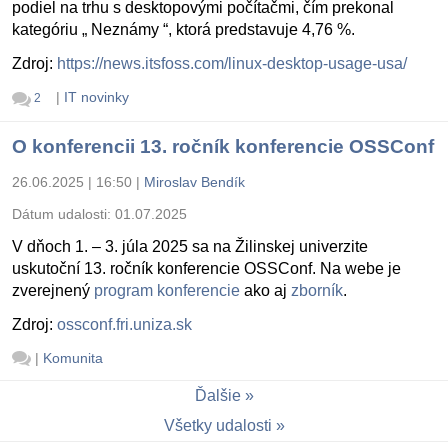
podiel na trhu s desktopovými počítačmi, čím prekonal
kategóriu „ Neznámy “, ktorá predstavuje 4,76 %.
Zdroj:
https://news.itsfoss.com/linux-desktop-usage-usa/
|
IT novinky
2
O konferencii 13. ročník konferencie OSSConf
26.06.2025 | 16:50
|
Miroslav Bendík
Dátum udalosti:
01.07.2025
V dňoch 1. – 3. júla 2025 sa na Žilinskej univerzite
uskutoční 13. ročník konferencie OSSConf. Na webe je
zverejnený
program konferencie
ako aj
zborník
.
Zdroj:
ossconf.fri.uniza.sk
|
Komunita
Ďalšie
Všetky udalosti