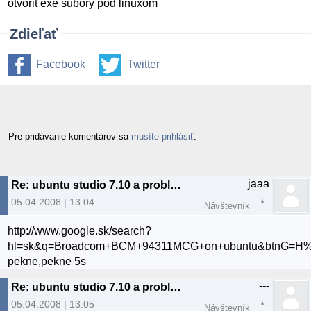
otvorit exe subory pod linuxom
Zdieľať
Facebook
Twitter
Pre pridávanie komentárov sa
musíte prihlásiť
.
jaaa
Re: ubuntu studio 7.10 a problem z wifi
05.04.2008 | 13:04
Návštevník
http://www.google.sk/search?
hl=sk&q=Broadcom+BCM+94311MCG+on+ubuntu&btnG=
pekne,pekne 5s
---
Re: ubuntu studio 7.10 a problem z wifi
05.04.2008 | 13:05
Návštevník