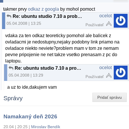
takmer prvy
odkaz z googla
by mohol pomoct
ocelot
Re: ubuntu studio 7.10 a problem z wifi
05.04.2008 | 13:25
Používateľ
vdaka za ten odkaz teoreticky pomohol ale balicek z
ovladacmi je nedostupny,nejaky podobny link priamo na
ovladace niekto neviete?problem mam v tom ze nemam
pevne pripojenie ne net takze vsetko prenasam z pc do
laptopu.
ocelot
Re: ubuntu studio 7.10 a problem z wifi
05.04.2008 | 13:29
Používateľ
a uz to ide,dakujem vam
Správy
Pridať správu
Namakaný deň 2026
20.04 | 20:25
|
Miroslav Bendík