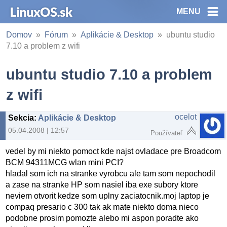
MENU
Domov
Fórum
Aplikácie & Desktop
ubuntu studio
7.10 a problem z wifi
ubuntu studio 7.10 a problem
z wifi
ocelot
Sekcia
:
Aplikácie & Desktop
05.04.2008 | 12:57
Používateľ
vedel by mi niekto pomoct kde najst ovladace pre Broadcom
BCM 94311MCG wlan mini PCI?
hladal som ich na stranke vyrobcu ale tam som nepochodil
a zase na stranke HP som nasiel iba exe subory ktore
neviem otvorit kedze som uplny zaciatocnik.moj laptop je
compaq presario c 300 tak ak mate niekto doma nieco
podobne prosim pomozte alebo mi aspon poradte ako