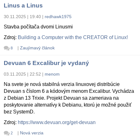
Linus a Linus
30.11.2025 | 19:40
|
redhawk1975
Stavba počítača dvomi Linusmi
Zdroj:
Building a Computer with the CREATOR of Linux!
|
Zaujímavý článok
8
Devuan 6 Excalibur je vydaný
03.11.2025 | 22:52
|
menom
Na svete je nová stabilná verzia linuxovej distribúcie
Devuan s číslom 6 a kódovým menom Excalibur. Vychádza
z Debian 13 Trixie. Projekt Devuan sa zameriava na
poskytovanie alternatívy k Debianu, ktorú je možné použiť
bez SystemD.
Zdroj:
https://www.devuan.org/get-devuan
|
Nová verzia
2