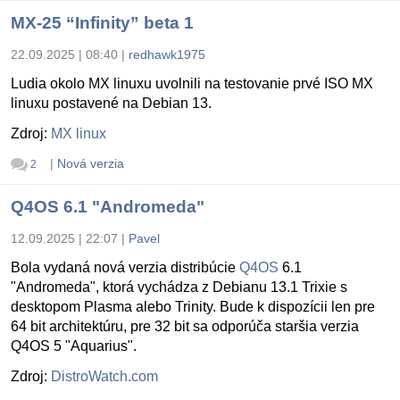
MX-25 “Infinity” beta 1
22.09.2025 | 08:40
|
redhawk1975
Ludia okolo MX linuxu uvolnili na testovanie prvé ISO MX
linuxu postavené na Debian 13.
Zdroj:
MX linux
|
Nová verzia
2
Q4OS 6.1 "Andromeda"
12.09.2025 | 22:07
|
Pavel
Bola vydaná nová verzia distribúcie
Q4OS
6.1
"Andromeda", ktorá vychádza z Debianu 13.1 Trixie s
desktopom Plasma alebo Trinity. Bude k dispozícii len pre
64 bit architektúru, pre 32 bit sa odporúča staršia verzia
Q4OS 5 "Aquarius".
Zdroj:
DistroWatch.com