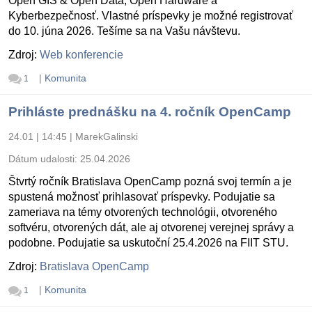
Open GIS & Open Data, Open Hardware a
Kyberbezpečnosť. Vlastné príspevky je možné registrovať
do 10. júna 2026. Tešíme sa na Vašu návštevu.
Zdroj:
Web konferencie
|
Komunita
1
Prihláste prednášku na 4. ročník OpenCamp
24.01 | 14:45
|
MarekGalinski
Dátum udalosti:
25.04.2026
Štvrtý ročník Bratislava OpenCamp pozná svoj termín a je
spustená možnosť prihlasovať príspevky. Podujatie sa
zameriava na témy otvorených technológii, otvoreného
softvéru, otvorených dát, ale aj otvorenej verejnej správy a
podobne. Podujatie sa uskutoční 25.4.2026 na FIIT STU.
Zdroj:
Bratislava OpenCamp
|
Komunita
1