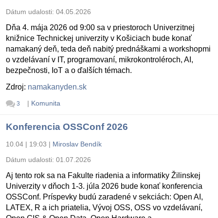
Dátum udalosti:
04.05.2026
Dňa 4. mája 2026 od 9:00 sa v priestoroch Univerzitnej
knižnice Technickej univerzity v Košiciach bude konať
namakaný deň, teda deň nabitý prednáškami a workshopmi
o vzdelávaní v IT, programovaní, mikrokontroléroch, AI,
bezpečnosti, IoT a o ďalších témach.
Zdroj:
namakanyden.sk
|
Komunita
3
Konferencia OSSConf 2026
10.04 | 19:03
|
Miroslav Bendík
Dátum udalosti:
01.07.2026
Aj tento rok sa na Fakulte riadenia a informatiky Žilinskej
Univerzity v dňoch 1-3. júla 2026 bude konať konferencia
OSSConf. Príspevky budú zaradené v sekciách: Open AI,
LATEX, R a ich priatelia, Vývoj OSS, OSS vo vzdelávaní,