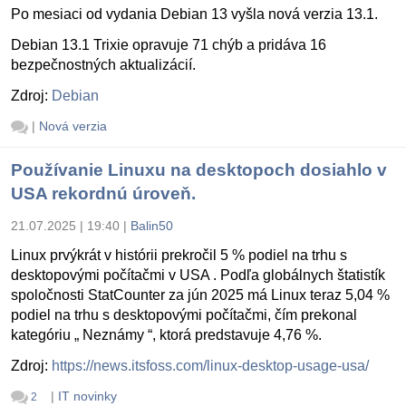
Po mesiaci od vydania Debian 13 vyšla nová verzia 13.1.
Debian 13.1 Trixie opravuje 71 chýb a pridáva 16
bezpečnostných aktualizácií.
Zdroj:
Debian
|
Nová verzia
Používanie Linuxu na desktopoch dosiahlo v
USA rekordnú úroveň.
21.07.2025 | 19:40
|
Balin50
Linux prvýkrát v histórii prekročil 5 % podiel na trhu s
desktopovými počítačmi v USA . Podľa globálnych štatistík
spoločnosti StatCounter za jún 2025 má Linux teraz 5,04 %
podiel na trhu s desktopovými počítačmi, čím prekonal
kategóriu „ Neznámy “, ktorá predstavuje 4,76 %.
Zdroj:
https://news.itsfoss.com/linux-desktop-usage-usa/
|
IT novinky
2