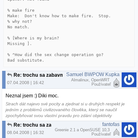
% make fire

Make:  Don't know how to make fire.  Stop.

% why not?

No match.

% [Where is my brain?

Missing ].

% ^How did the sex change operation go?

Bad substitute.
Samuel BWPOW Kupka
Re: trochu sa zabavme :-D
Almalinux, OpenWRT
07.04.2008 | 16:42
Používateľ
Neznal jsem :) Diki moc.
Strach dát najevo své pocity a zjednat si u druhých respekt je
jedním z problémů civilizovaného člověka, který se naučil
zpochybňovat svou vlastní pravdu pro zdání objektivity
fantofas
Re: trochu sa zabavme :-D
Greenie 2.1 a OpenSUSE 10,3
08.04.2008 | 16:32
Používateľ