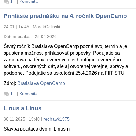
|
Komunita
1
Prihláste prednášku na 4. ročník OpenCamp
24.01 | 14:45
|
MarekGalinski
Dátum udalosti:
25.04.2026
Štvrtý ročník Bratislava OpenCamp pozná svoj termín a je
spustená možnosť prihlasovať príspevky. Podujatie sa
zameriava na témy otvorených technológii, otvoreného
softvéru, otvorených dát, ale aj otvorenej verejnej správy a
podobne. Podujatie sa uskutoční 25.4.2026 na FIIT STU.
Zdroj:
Bratislava OpenCamp
|
Komunita
1
Linus a Linus
30.11.2025 | 19:40
|
redhawk1975
Stavba počítača dvomi Linusmi