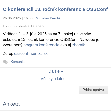
O konferencii 13. ročník konferencie OSSConf
26.06.2025 | 16:50
|
Miroslav Bendík
Dátum udalosti:
01.07.2025
V dňoch 1. – 3. júla 2025 sa na Žilinskej univerzite
uskutoční 13. ročník konferencie OSSConf. Na webe je
zverejnený
program konferencie
ako aj
zborník
.
Zdroj:
ossconf.fri.uniza.sk
|
Komunita
Ďalšie
Všetky udalosti
Pridať správu
Anketa