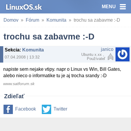
MENU
Domov
Fórum
Komunita
trochu sa zabavme :-D
trochu sa zabavme :-D
janico
Sekcia
:
Komunita
Ubuntu x.xx ,
07.04.2008 | 13:32
Používateľ
napiste sem nejake vtipy. napr o Linux vs Win, Bill Gates,
alebo nieco o informatike tu je aj trocha srandy :-D
www.satforum.sk
Zdieľať
Facebook
Twitter