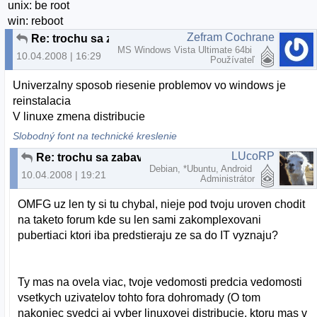
unix: be root
win: reboot
Zefram Cochrane
Re: trochu sa zabavme :-D
MS Windows Vista Ultimate 64bi
10.04.2008 | 16:29
Používateľ
Univerzalny sposob riesenie problemov vo windows je
reinstalacia
V linuxe zmena distribucie
Slobodný font na technické kreslenie
LUcoRP
Re: trochu sa zabavme :-D
Debian, *Ubuntu, Android
10.04.2008 | 19:21
Administrátor
OMFG uz len ty si tu chybal, nieje pod tvoju uroven chodit
na taketo forum kde su len sami zakomplexovani
pubertiaci ktori iba predstieraju ze sa do IT vyznaju?
Ty mas na ovela viac, tvoje vedomosti predcia vedomosti
vsetkych uzivatelov tohto fora dohromady (O tom
nakoniec svedci aj vyber linuxovej distribucie, ktoru mas v