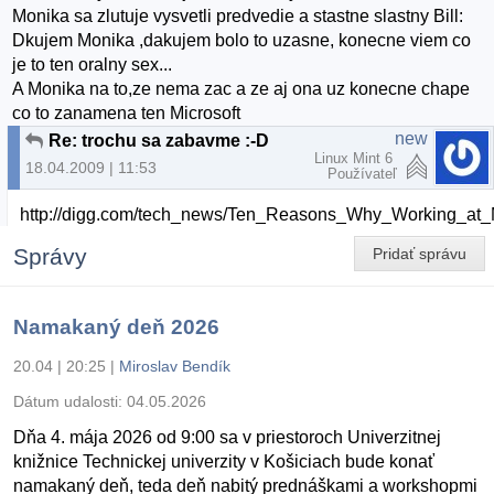
Monika sa zlutuje vysvetli predvedie a stastne slastny Bill:
Dkujem Monika ,dakujem bolo to uzasne, konecne viem co
je to ten oralny sex...
A Monika na to,ze nema zac a ze aj ona uz konecne chape
co to zanamena ten Microsoft
new
Re: trochu sa zabavme :-D
Linux Mint 6
18.04.2009 | 11:53
Používateľ
http://digg.com/tech_news/Ten_Reasons_Why_Working_at_
Správy
Pridať správu
Namakaný deň 2026
20.04 | 20:25
|
Miroslav Bendík
Dátum udalosti:
04.05.2026
Dňa 4. mája 2026 od 9:00 sa v priestoroch Univerzitnej
knižnice Technickej univerzity v Košiciach bude konať
namakaný deň, teda deň nabitý prednáškami a workshopmi