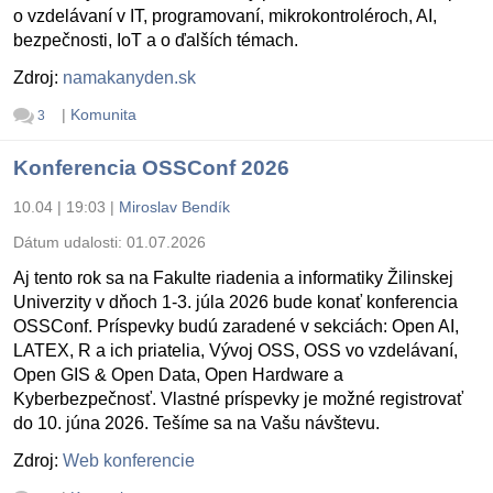
o vzdelávaní v IT, programovaní, mikrokontroléroch, AI,
bezpečnosti, IoT a o ďalších témach.
Zdroj:
namakanyden.sk
|
Komunita
3
Konferencia OSSConf 2026
10.04 | 19:03
|
Miroslav Bendík
Dátum udalosti:
01.07.2026
Aj tento rok sa na Fakulte riadenia a informatiky Žilinskej
Univerzity v dňoch 1-3. júla 2026 bude konať konferencia
OSSConf. Príspevky budú zaradené v sekciách: Open AI,
LATEX, R a ich priatelia, Vývoj OSS, OSS vo vzdelávaní,
Open GIS & Open Data, Open Hardware a
Kyberbezpečnosť. Vlastné príspevky je možné registrovať
do 10. júna 2026. Tešíme sa na Vašu návštevu.
Zdroj:
Web konferencie