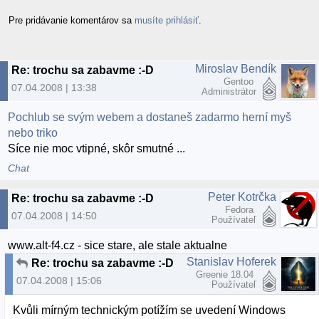
Pre pridávanie komentárov sa
musíte prihlásiť
.
Miroslav Bendík
Re: trochu sa zabavme :-D
Gentoo
07.04.2008 | 13:38
Administrátor
Pochlub se svým webem a dostaneš zadarmo herní myš
nebo triko
Síce nie moc vtipné, skôr smutné ...
Chat
Peter Kotrčka
Re: trochu sa zabavme :-D
Fedora
07.04.2008 | 14:50
Používateľ
www.alt-f4.cz - sice stare, ale stale aktualne
Stanislav Hoferek
Re: trochu sa zabavme :-D
Greenie 18.04
07.04.2008 | 15:06
Používateľ
Kvůli mírným technickým potížím se uvedení Windows