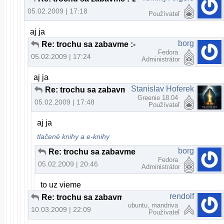
05.02.2009 | 17:18
Používateľ
aj ja
borg
Re: trochu sa zabavme :-D
Fedora
05.02.2009 | 17:24
Administrátor
aj ja
Stanislav Hoferek
Re: trochu sa zabavme :-D
Greenie 18.04
05.02.2009 | 17:48
Používateľ
aj ja
tlačené knihy a e-knihy
borg
Re: trochu sa zabavme :-D
Fedora
05.02.2009 | 20:46
Administrátor
to uz vieme
rendolf
Re: trochu sa zabavme :-D
ubuntu, mandriva
10.03.2009 | 22:09
Používateľ