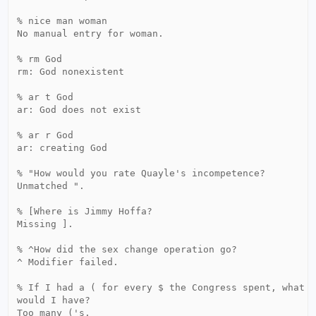
% nice man woman

No manual entry for woman.

% rm God

rm: God nonexistent

% ar t God

ar: God does not exist

% ar r God

ar: creating God

% "How would you rate Quayle's incompetence?

Unmatched ".

% [Where is Jimmy Hoffa?

Missing ].

% ^How did the sex change operation go?

^ Modifier failed.

% If I had a ( for every $ the Congress spent, what

would I have?

Too many ('s.
