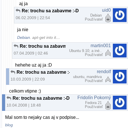
aj ja
uid0
Re: trochu sa zabavme :-D
Debian
06.02.2009 | 22:54
Používateľ
ja nie
Debian
. apt-get into it…
martin001
Re: trochu sa zabavme :-D
Ubuntu 9.10; a iné..
07.04.2009 | 02:46
Používateľ
hehehe uz aj ja :D
rendolf
Re: trochu sa zabavme :-D
ubuntu, mandriva
10.03.2009 | 22:09
Používateľ
celkom vtipne :)
Fridolín Pokorný
Re: trochu sa zabavme :-D
Fedora 21
10.04.2008 | 18:48
Používateľ
Mal som to nejaky cas aj v podpise...
blog