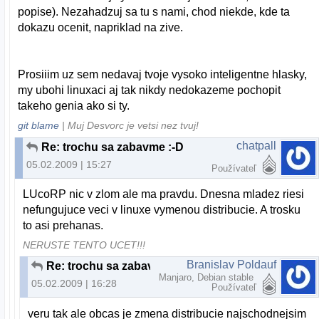
popise). Nezahadzuj sa tu s nami, chod niekde, kde ta
dokazu ocenit, napriklad na zive.
Prosiiim uz sem nedavaj tvoje vysoko inteligentne hlasky,
my ubohi linuxaci aj tak nikdy nedokazeme pochopit
takeho genia ako si ty.
git blame
| Muj Desvorc je vetsi nez tvuj!
chatpall
Re: trochu sa zabavme :-D
05.02.2009 | 15:27
Používateľ
LUcoRP nic v zlom ale ma pravdu. Dnesna mladez riesi
nefungujuce veci v linuxe vymenou distribucie. A trosku
to asi prehanas.
NERUSTE TENTO UCET!!!
Branislav Poldauf
Re: trochu sa zabavme :-D
Manjaro, Debian stable
05.02.2009 | 16:28
Používateľ
veru tak ale obcas je zmena distribucie najschodnejsim