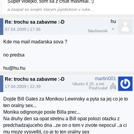
Super videjko, som sa z chuti masmial. :)
a zaspal so svojim starym joystickom v ruke...
hu
Re: trochu sa zabavme :-D
07.04.2009 | 17:35
Návštevník
Kde ma mail madarska sova ?
no predsa
hu@hu.hu
martin001
Re: trochu sa zabavme :-D
Ubuntu 9.10; a iné..
17.04.2009 | 22:39
Používateľ
Dojde Bill Gates za Monikou Lewinsky a pyta sa jej co je to
ten oralny sex...
Monika odignoruje posle Billa prec...
Na druhy den sa opat stretnu a Bill opat polozi otazku z
predchadzajuceho dna ..ze on o tom v zivote nepocul ..a ci
mu moze vysvetlit, co je to ten oralny sex