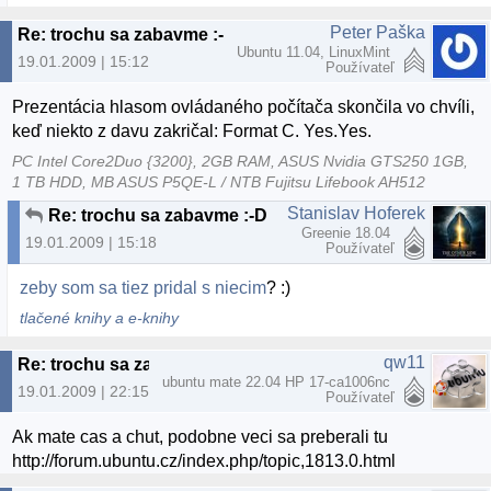
Peter Paška
Re: trochu sa zabavme :-D
Ubuntu 11.04, LinuxMint
19.01.2009 | 15:12
Používateľ
Prezentácia hlasom ovládaného počítača skončila vo chvíli,
keď niekto z davu zakričal: Format C. Yes.Yes.
PC Intel Core2Duo {3200}, 2GB RAM, ASUS Nvidia GTS250 1GB,
1 TB HDD, MB ASUS P5QE-L / NTB Fujitsu Lifebook AH512
Stanislav Hoferek
Re: trochu sa zabavme :-D
Greenie 18.04
19.01.2009 | 15:18
Používateľ
zeby som sa tiez pridal s niecim
? :)
tlačené knihy a e-knihy
qw11
Re: trochu sa zabavme :-D
ubuntu mate 22.04 HP 17-ca1006nc
19.01.2009 | 22:15
Používateľ
Ak mate cas a chut, podobne veci sa preberali tu
http://forum.ubuntu.cz/index.php/topic,1813.0.html