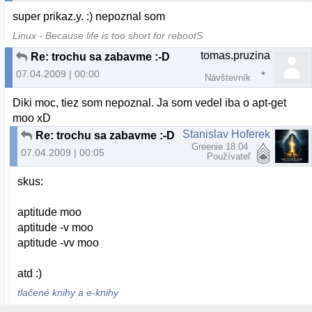
super prikaz.y. :) nepoznal som
Linux - Because life is too short for rebootS
tomas.pruzina
Re: trochu sa zabavme :-D
07.04.2009 | 00:00
Návštevník
Diki moc, tiez som nepoznal. Ja som vedel iba o apt-get
moo xD
Stanislav Hoferek
Re: trochu sa zabavme :-D
Greenie 18.04
07.04.2009 | 00:05
Používateľ
skus:
aptitude moo
aptitude -v moo
aptitude -vv moo
atd :)
tlačené knihy a e-knihy