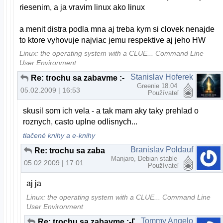
riesenim, a ja vravim linux ako linux
a menit distra podla mna aj treba kym si clovek nenajde
to ktore vyhovuje najviac jemu respektive aj jeho HW
Linux: the operating system with a CLUE... Command Line
User Environment
Stanislav Hoferek
Re: trochu sa zabavme :-D
Greenie 18.04
05.02.2009 | 16:53
Používateľ
skusil som ich vela - a tak mam aky taky prehlad o
roznych, casto uplne odlisnych...
tlačené knihy a e-knihy
Branislav Poldauf
Re: trochu sa zabavme :-D
Manjaro, Debian stable
05.02.2009 | 17:01
Používateľ
aj ja
Linux: the operating system with a CLUE... Command Line
User Environment
Tommy Angelo
Re: trochu sa zabavme :-D