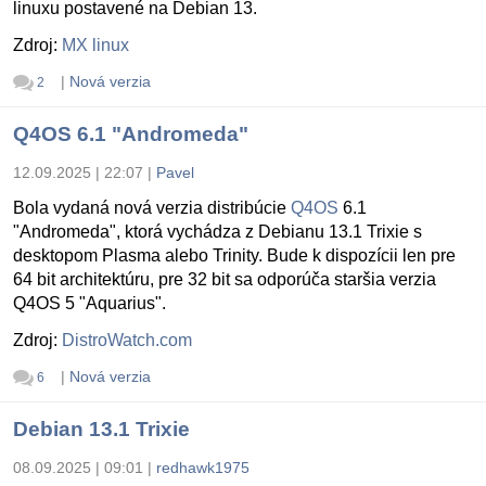
linuxu postavené na Debian 13.
Zdroj:
MX linux
|
Nová verzia
2
Q4OS 6.1 "Andromeda"
12.09.2025 | 22:07
|
Pavel
Bola vydaná nová verzia distribúcie
Q4OS
6.1
"Andromeda", ktorá vychádza z Debianu 13.1 Trixie s
desktopom Plasma alebo Trinity. Bude k dispozícii len pre
64 bit architektúru, pre 32 bit sa odporúča staršia verzia
Q4OS 5 "Aquarius".
Zdroj:
DistroWatch.com
|
Nová verzia
6
Debian 13.1 Trixie
08.09.2025 | 09:01
|
redhawk1975