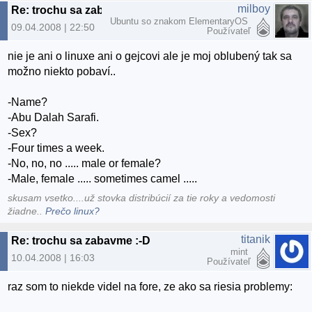
milboy
Re: trochu sa zabavme :-D
Ubuntu so znakom ElementaryOS
09.04.2008 | 22:50
Používateľ
nie je ani o linuxe ani o gejcovi ale je moj oblubený tak sa
možno niekto pobaví..
-Name?
-Abu Dalah Sarafi.
-Sex?
-Four times a week.
-No, no, no ..... male or female?
-Male, female ..... sometimes camel .....
skusam vsetko....už stovka distribúcií za tie roky a vedomosti
žiadne..
Prečo linux?
titanik
Re: trochu sa zabavme :-D
mint
10.04.2008 | 16:03
Používateľ
raz som to niekde videl na fore, ze ako sa riesia problemy: