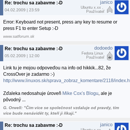
janico
Re: trochu sa zabavme :-D
Ubuntu x.xx ,
04.02.2009 | 23:59
Používateľ
Error: Keyboard not present, press any key to resume or
press F1 to enter Setup :-D
www.satforum.sk
dodoedo
Re: trochu sa zabavme :-D
Fedora Linux
05.02.2009 | 12:00
Používateľ
Link tu je mojou odpoveďou na info od hikkik...82, že
CrossOver je zadarmo :-)
http://www.linuxos.sk/sprava_zobraz_komentare/2118/index.
Zďaleka nedosahuje úroveň
Mike Cox's Blogu
, ale je
pôvodný ...
G. Orwell: "Čím více se společnost vzdaluje od pravdy, tím
více bude nenávidět ty, kteří ji říkají."
janico
Re: trochu sa zabavme :-D
Ubuntu x.xx ,