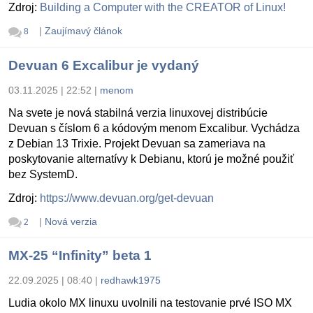
Zdroj:
Building a Computer with the CREATOR of Linux!
|
Zaujímavý článok
8
Devuan 6 Excalibur je vydaný
03.11.2025 | 22:52
|
menom
Na svete je nová stabilná verzia linuxovej distribúcie
Devuan s číslom 6 a kódovým menom Excalibur. Vychádza
z Debian 13 Trixie. Projekt Devuan sa zameriava na
poskytovanie alternatívy k Debianu, ktorú je možné použiť
bez SystemD.
Zdroj:
https://www.devuan.org/get-devuan
|
Nová verzia
2
MX-25 “Infinity” beta 1
22.09.2025 | 08:40
|
redhawk1975
Ludia okolo MX linuxu uvolnili na testovanie prvé ISO MX