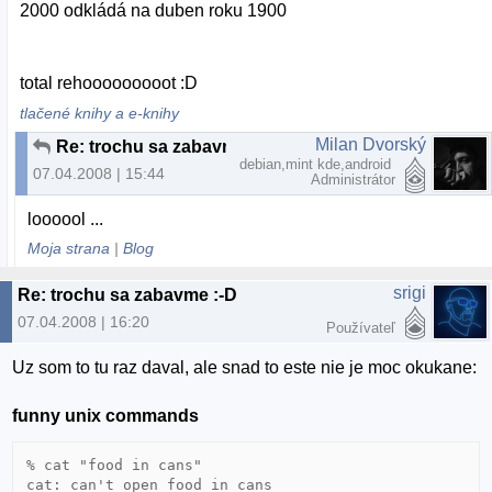
2000 odkládá na duben roku 1900
total rehooooooooot :D
tlačené knihy a e-knihy
Milan Dvorský
Re: trochu sa zabavme :-D
debian,mint kde,android
07.04.2008 | 15:44
Administrátor
loooool ...
Moja strana
|
Blog
srigi
Re: trochu sa zabavme :-D
07.04.2008 | 16:20
Používateľ
Uz som to tu raz daval, ale snad to este nie je moc okukane:
funny unix commands
% cat "food in cans"

cat: can't open food in cans
