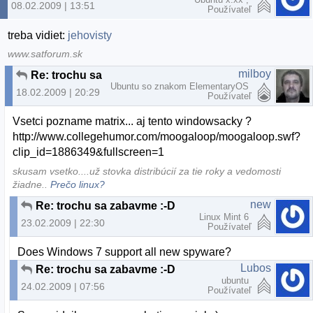
08.02.2009 | 13:51
Používateľ
treba vidiet:
jehovisty
www.satforum.sk
milboy
Re: trochu sa zabavme :-D
Ubuntu so znakom ElementaryOS
18.02.2009 | 20:29
Používateľ
Vsetci pozname matrix... aj tento windowsacky ?
http://www.collegehumor.com/moogaloop/moogaloop.swf?
clip_id=1886349&fullscreen=1
skusam vsetko....už stovka distribúcií za tie roky a vedomosti
žiadne..
Prečo linux?
new
Re: trochu sa zabavme :-D
Linux Mint 6
23.02.2009 | 22:30
Používateľ
Does Windows 7 support all new spyware?
Lubos
Re: trochu sa zabavme :-D
ubuntu
24.02.2009 | 07:56
Používateľ