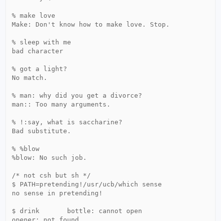
% make love

Make: Don't know how to make love. Stop.

% sleep with me

bad character

% got a light?

No match.

% man: why did you get a divorce?

man:: Too many arguments.

% !:say, what is saccharine?

Bad substitute.

% %blow

%blow: No such job.

/* not csh but sh */

$ PATH=pretending!/usr/ucb/which sense

no sense in pretending!

$ drink       bottle: cannot open

opener: not found
