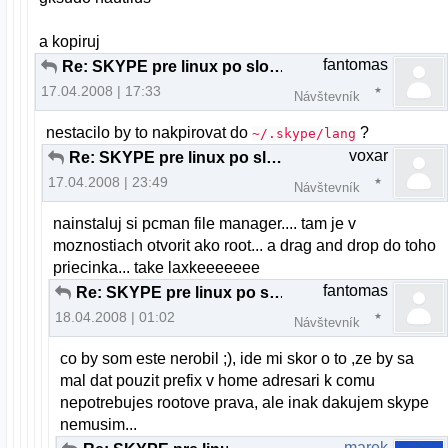
a kopiruj
fantomas
Re: SKYPE pre linux po slovensky
17.04.2008 | 17:33
Návštevník
nestacilo by to nakpirovat do
?
~/.skype/lang
voxar
Re: SKYPE pre linux po slovensky
17.04.2008 | 23:49
Návštevník
nainstaluj si pcman file manager.... tam je v
moznostiach otvorit ako root... a drag and drop do toho
priecinka... take laxkeeeeeee
fantomas
Re: SKYPE pre linux po slovensky
18.04.2008 | 01:02
Návštevník
co by som este nerobil ;), ide mi skor o to ,ze by sa
mal dat pouzit prefix v home adresari k comu
nepotrebujes rootove prava, ale inak dakujem skype
nemusim...
marek