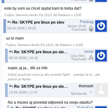
este by som sa chcel spytat kam to treba dat?
Fujitsu Siemens Amilo Pa 1510, Ati Radeon x 1100.
Predrag
Re: SKYPE pre linux po slovensky
Ubuntu 10.04
08.04.2008 | 18:25
Používateľ
uz to mam
Fujitsu Siemens Amilo Pa 1510, Ati Radeon x 1100.
voxar
Re: SKYPE pre linux po slovensky
Linux Mint,
08.04.2008 | 19:18
Používateľ
super..aj ja... dik za info
Začať používat Linux ja ako prestať fajčiť... potrápi ťa to , ale
potom je lepšie
thomash
Re: SKYPE pre linux po slovensky
13.04.2008 | 17:47
Návštevník
No a mozes aj povedat odpoved na svoju otazku?
RoboKon