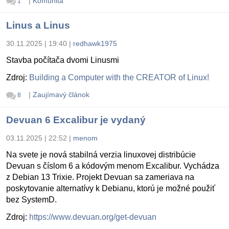
|
Komunita
1
Linus a Linus
30.11.2025 | 19:40
|
redhawk1975
Stavba počítača dvomi Linusmi
Zdroj:
Building a Computer with the CREATOR of Linux!
|
Zaujímavý článok
8
Devuan 6 Excalibur je vydaný
03.11.2025 | 22:52
|
menom
Na svete je nová stabilná verzia linuxovej distribúcie
Devuan s číslom 6 a kódovým menom Excalibur. Vychádza
z Debian 13 Trixie. Projekt Devuan sa zameriava na
poskytovanie alternatívy k Debianu, ktorú je možné použiť
bez SystemD.
Zdroj:
https://www.devuan.org/get-devuan