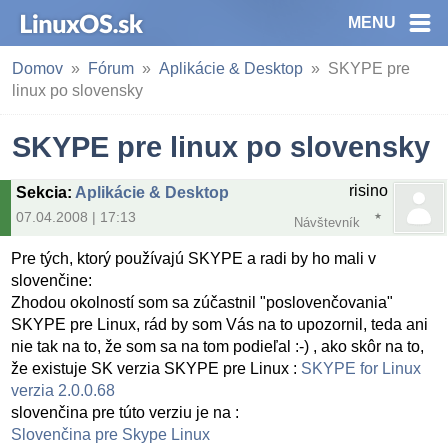
MENU
Domov
Fórum
Aplikácie & Desktop
SKYPE pre
linux po slovensky
SKYPE pre linux po slovensky
risino
Sekcia
:
Aplikácie & Desktop
07.04.2008 | 17:13
Návštevník
Pre tých, ktorý používajú SKYPE a radi by ho mali v
slovenčine:
Zhodou okolností som sa zúčastnil "poslovenčovania"
SKYPE pre Linux, rád by som Vás na to upozornil, teda ani
nie tak na to, že som sa na tom podieľal :-) , ako skôr na to,
že existuje SK verzia SKYPE pre Linux :
SKYPE for Linux
verzia 2.0.0.68
slovenčina pre túto verziu je na :
Slovenčina pre Skype Linux