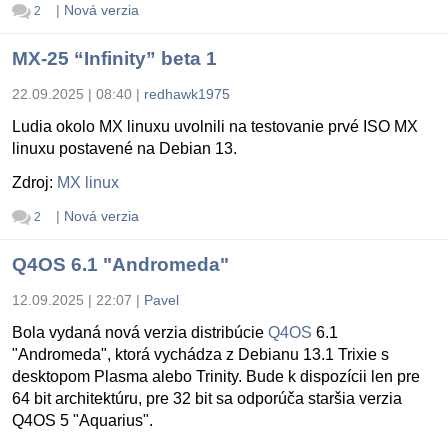
|
Nová verzia
2
MX-25 “Infinity” beta 1
22.09.2025 | 08:40
|
redhawk1975
Ludia okolo MX linuxu uvolnili na testovanie prvé ISO MX
linuxu postavené na Debian 13.
Zdroj:
MX linux
|
Nová verzia
2
Q4OS 6.1 "Andromeda"
12.09.2025 | 22:07
|
Pavel
Bola vydaná nová verzia distribúcie
Q4OS
6.1
"Andromeda", ktorá vychádza z Debianu 13.1 Trixie s
desktopom Plasma alebo Trinity. Bude k dispozícii len pre
64 bit architektúru, pre 32 bit sa odporúča staršia verzia
Q4OS 5 "Aquarius".