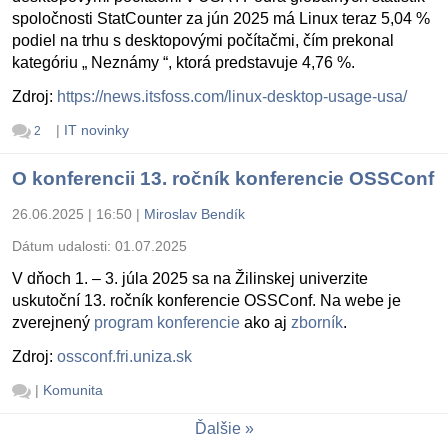
spoločnosti StatCounter za jún 2025 má Linux teraz 5,04 %
podiel na trhu s desktopovými počítačmi, čím prekonal
kategóriu „ Neznámy “, ktorá predstavuje 4,76 %.
Zdroj:
https://news.itsfoss.com/linux-desktop-usage-usa/
|
IT novinky
2
O konferencii 13. ročník konferencie OSSConf
26.06.2025 | 16:50
|
Miroslav Bendík
Dátum udalosti:
01.07.2025
V dňoch 1. – 3. júla 2025 sa na Žilinskej univerzite
uskutoční 13. ročník konferencie OSSConf. Na webe je
zverejnený
program konferencie
ako aj
zborník
.
Zdroj:
ossconf.fri.uniza.sk
|
Komunita
Ďalšie