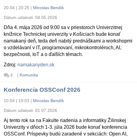
20.04 | 20:25
|
Miroslav Bendík
Dátum udalosti:
04.05.2026
Dňa 4. mája 2026 od 9:00 sa v priestoroch Univerzitnej
knižnice Technickej univerzity v Košiciach bude konať
namakaný deň, teda deň nabitý prednáškami a workshopmi
o vzdelávaní v IT, programovaní, mikrokontroléroch, AI,
bezpečnosti, IoT a o ďalších témach.
Zdroj:
namakanyden.sk
|
Komunita
3
Konferencia OSSConf 2026
10.04 | 19:03
|
Miroslav Bendík
Dátum udalosti:
01.07.2026
Aj tento rok sa na Fakulte riadenia a informatiky Žilinskej
Univerzity v dňoch 1-3. júla 2026 bude konať konferencia
OSSConf. Príspevky budú zaradené v sekciách: Open AI,