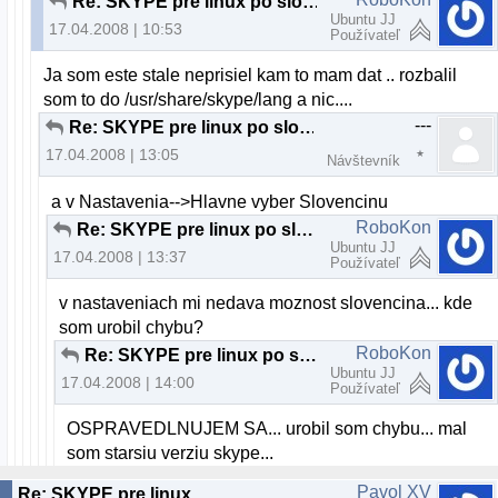
Re: SKYPE pre linux po slovensky
Ubuntu JJ
17.04.2008 | 10:53
Používateľ
Ja som este stale neprisiel kam to mam dat .. rozbalil
som to do /usr/share/skype/lang a nic....
---
Re: SKYPE pre linux po slovensky
17.04.2008 | 13:05
Návštevník
a v Nastavenia-->Hlavne vyber Slovencinu
RoboKon
Re: SKYPE pre linux po slovensky
Ubuntu JJ
17.04.2008 | 13:37
Používateľ
v nastaveniach mi nedava moznost slovencina... kde
som urobil chybu?
RoboKon
Re: SKYPE pre linux po slovensky
Ubuntu JJ
17.04.2008 | 14:00
Používateľ
OSPRAVEDLNUJEM SA... urobil som chybu... mal
som starsiu verziu skype...
Pavol XV
Re: SKYPE pre linux po slovensky