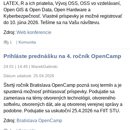
LATEX, R a ich priatelia, Vývoj OSS, OSS vo vzdelávaní,
Open GIS & Open Data, Open Hardware a
Kyberbezpečnosť. Vlastné príspevky je možné registrovať
do 10. júna 2026. Tešíme sa na Vašu návštevu.
Zdroj:
Web konferencie
|
Komunita
1
Prihláste prednášku na 4. ročník OpenCamp
24.01 | 14:45
|
MarekGalinski
Dátum udalosti:
25.04.2026
Štvrtý ročník Bratislava OpenCamp pozná svoj termín a je
spustená možnosť prihlasovať príspevky. Podujatie sa
zameriava na témy otvorených technológii, otvoreného
softvéru, otvorených dát, ale aj otvorenej verejnej správy a
podobne. Podujatie sa uskutoční 25.4.2026 na FIIT STU.
Zdroj:
Bratislava OpenCamp