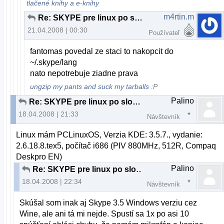
tlačené knihy a e-knihy
m4rtin.m
Re: SKYPE pre linux po slovensky
21.04.2008 | 00:30
Používateľ
fantomas povedal ze staci to nakopcit do
~/.skype/lang
nato nepotrebuje ziadne prava
ungzip my pants and suck my tarballs
:P
Palino
Re: SKYPE pre linux po slovensky
18.04.2008 | 21:33
Návštevník
Linux mám PCLinuxOS, Verzia KDE: 3.5.7., vydanie:
2.6.18.8.tex5, počítač i686 (PIV 880MHz, 512R, Compaq
Deskpro EN)
Palino
Re: SKYPE pre linux po slovensky
18.04.2008 | 22:34
Návštevník
Skúšal som inak aj Skype 3.5 Windows verziu cez
Wine, ale ani tá mi nejde. Spustí sa 1x po asi 10