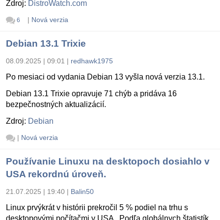
Zdroj:
DistroWatch.com
|
Nová verzia
6
Debian 13.1 Trixie
08.09.2025 | 09:01
|
redhawk1975
Po mesiaci od vydania Debian 13 vyšla nová verzia 13.1.
Debian 13.1 Trixie opravuje 71 chýb a pridáva 16
bezpečnostných aktualizácií.
Zdroj:
Debian
|
Nová verzia
Používanie Linuxu na desktopoch dosiahlo v
USA rekordnú úroveň.
21.07.2025 | 19:40
|
Balin50
Linux prvýkrát v histórii prekročil 5 % podiel na trhu s
desktopovými počítačmi v USA . Podľa globálnych štatistík