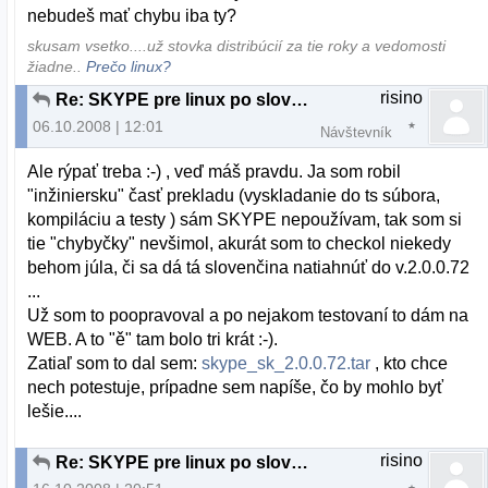
nebudeš mať chybu iba ty?
skusam vsetko....už stovka distribúcií za tie roky a vedomosti
žiadne..
Prečo linux?
risino
Re: SKYPE pre linux po slovensky
06.10.2008 | 12:01
Návštevník
Ale rýpať treba :-) , veď máš pravdu. Ja som robil
"inžiniersku" časť prekladu (vyskladanie do ts súbora,
kompiláciu a testy ) sám SKYPE nepoužívam, tak som si
tie "chybyčky" nevšimol, akurát som to checkol niekedy
behom júla, či sa dá tá slovenčina natiahnúť do v.2.0.0.72
...
Už som to poopravoval a po nejakom testovaní to dám na
WEB. A to "ě" tam bolo tri krát :-).
Zatiaľ som to dal sem:
skype_sk_2.0.0.72.tar
, kto chce
nech potestuje, prípadne sem napíše, čo by mohlo byť
lešie....
risino
Re: SKYPE pre linux po slovensky