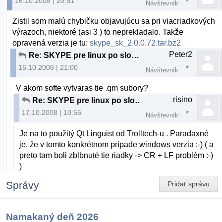
16.10.2008 | 20:51
Návštevník
Zistil som malú chybičku objavujúcu sa pri viacriadkových
výrazoch, niektoré (asi 3 ) to neprekladalo. Takže
opravená verzia je tu:
skype_sk_2.0.0.72.tar.bz2
Peter2
Re: SKYPE pre linux po slovensky
16.10.2008 | 21:00
Návštevník
V akom softe vytvaras tie .qm subory?
risino
Re: SKYPE pre linux po slovensky
17.10.2008 | 10:56
Návštevník
Je na to použitý Qt Linguist od Trolltech-u . Paradaxné
je, že v tomto konkrétnom prípade windows verzia :-) ( a
preto tam boli zblbnuté tie riadky -> CR + LF problém :-)
)
Správy
Pridať správu
Namakaný deň 2026