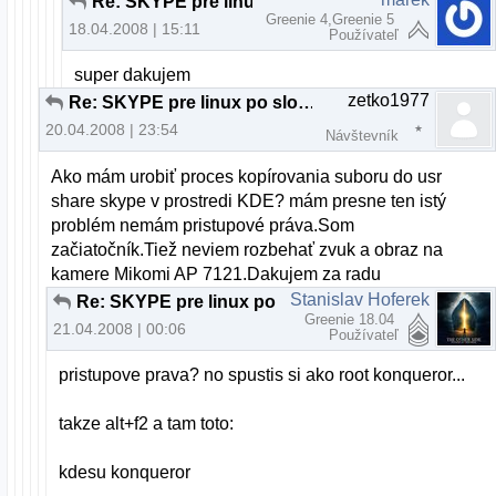
Re: SKYPE pre linux po slovensky
Greenie 4,Greenie 5
18.04.2008 | 15:11
Používateľ
super dakujem
zetko1977
Re: SKYPE pre linux po slovensky
20.04.2008 | 23:54
Návštevník
Ako mám urobiť proces kopírovania suboru do usr
share skype v prostredi KDE? mám presne ten istý
problém nemám pristupové práva.Som
začiatočník.Tiež neviem rozbehať zvuk a obraz na
kamere Mikomi AP 7121.Dakujem za radu
Stanislav Hoferek
Re: SKYPE pre linux po slovensky
Greenie 18.04
21.04.2008 | 00:06
Používateľ
pristupove prava? no spustis si ako root konqueror...
takze alt+f2 a tam toto:
kdesu konqueror