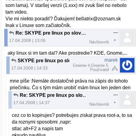
som lama). V staršej verzii (1.xxx) mi zvuk šiel no nebolo
tam video.
Vie mi niekto poradiť? Ďakujem! bellatrix@zoznam.sk
Inak v Linuxe som začiatočník.
---
Re: SKYPE pre linux po slovensky
17.04.2008 | 13:06
Návštevník
aky linux si im tam dal? Ake prostredie? KDE, Gnome,...
marek
SKYPE pre linux po slovensky
Greenie 4,Greenie 5
17.04.2008 | 14:33
Používateľ
mne píše :Nemáte dostatočné práva na zápis do tohoto
priečinku. Čo s tým mám urobiť mám linux len jeden den
---
Re: SKYPE pre linux po slovensky
17.04.2008 | 14:37
Návštevník
cez co to kopirujes? potrebujes ziskat prava root-a, to sa
da roznymi sposobmi ,napr:
stlac alt+F2 a napis tam
gksudo nautilus