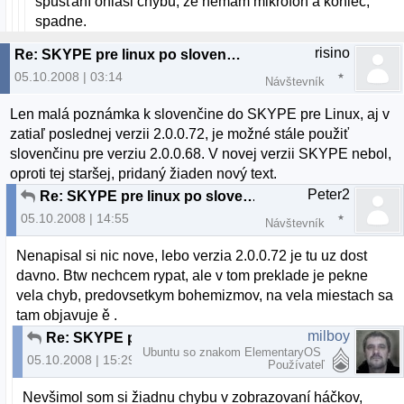
spúšťaní ohlási chybu, že nemám mikrofón a koniec,
spadne.
risino
Re: SKYPE pre linux po slovensky
05.10.2008 | 03:14
Návštevník
Len malá poznámka k slovenčine do SKYPE pre Linux, aj v
zatiaľ poslednej verzii 2.0.0.72, je možné stále použiť
slovenčinu pre verziu 2.0.0.68. V novej verzii SKYPE nebol,
oproti tej staršej, pridaný žiaden nový text.
Peter2
Re: SKYPE pre linux po slovensky
05.10.2008 | 14:55
Návštevník
Nenapisal si nic nove, lebo verzia 2.0.0.72 je tu uz dost
davno. Btw nechcem rypat, ale v tom preklade je pekne
vela chyb, predovsetkym bohemizmov, na vela miestach sa
tam objavuje ě .
milboy
Re: SKYPE pre linux po slovensky
Ubuntu so znakom ElementaryOS
05.10.2008 | 15:29
Používateľ
Nevšimol som si žiadnu chybu v zobrazovaní háčkov,