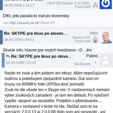
U910-32b (Ubuntu 9.10 32bit)
08.04.2008 | 22:17
Používateľ
DIKI, jeto parada to mat po slovensky.
<o>
http://zaweli.yw.sk/
Pavol XV
nipo
Re: SKYPE pre linux po slovensky
Ubuntu 9.04
09.04.2008 | 09:51
Používateľ
Skvele info, hlavne pre mojich tinedzerov :-D .. thx
Palino
Re: SKYPE pre linux po slovensky
16.04.2008 | 23:33
Návštevník
Nejde mi zvuk a tým pádom ani obraz. Mám nepočujúcich
rodičov a potrebujem zpojazdniť kameru. Dal som im
linuxy na 800MHz Intel (XPčka dosť pomalé)
Zvuk mi ide všade len v Skype nie. V nastaveniach nemám
výber zvukových zariadení - je tam len default. Po vytočení
vypíše: spojení se nezdařilo: Problém s přehrávaním ...
Kamera v nastavení v teste mi ide. Skúšal som to na
verziách: 2.0.0.13 aj 2.0.0.68 (túto som ani nespustil - asi