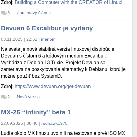
Zdroj:
Building a Computer with the CREATOR of Linux!
|
Zaujímavý článok
8
Devuan 6 Excalibur je vydaný
03.11.2025 | 22:52
|
menom
Na svete je nová stabilná verzia linuxovej distribúcie
Devuan s číslom 6 a kódovým menom Excalibur.
Vychádza z Debian 13 Trixie. Projekt Devuan sa
zameriava na poskytovanie alternatívy k Debianu, ktorú je
možné použiť bez SystemD.
Zdroj:
https://www.devuan.org/get-devuan
|
Nová verzia
2
MX-25 “Infinity” beta 1
22.09.2025 | 08:40
|
redhawk1975
Ludia okolo MX linuxu uvolnili na testovanie prvé ISO MX