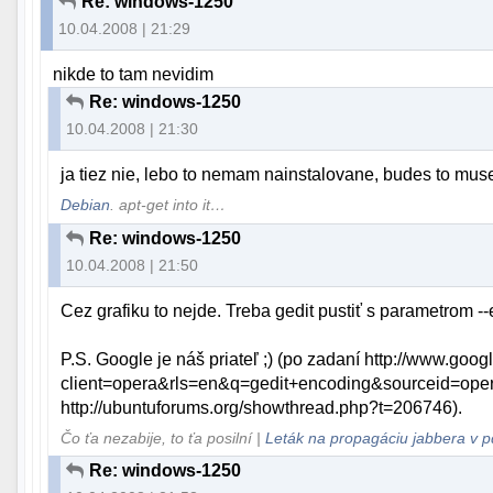
Re: windows-1250
10.04.2008 | 21:29
nikde to tam nevidim
Re: windows-1250
10.04.2008 | 21:30
ja tiez nie, lebo to nemam nainstalovane, budes to mus
Debian
. apt-get into it…
Re: windows-1250
10.04.2008 | 21:50
Cez grafiku to nejde. Treba gedit pustiť s parametrom
P.S. Google je náš priateľ ;) (po zadaní http://www.goo
client=opera&rls=en&q=gedit+encoding&sourceid=opera
http://ubuntuforums.org/showthread.php?t=206746).
Čo ťa nezabije, to ťa posilní |
Leták na propagáciu jabbera v p
Re: windows-1250