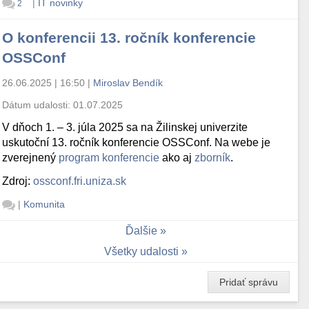
|
IT novinky
2
O konferencii 13. ročník konferencie
OSSConf
26.06.2025 | 16:50
|
Miroslav Bendík
Dátum udalosti:
01.07.2025
V dňoch 1. – 3. júla 2025 sa na Žilinskej univerzite
uskutoční 13. ročník konferencie OSSConf. Na webe je
zverejnený
program konferencie
ako aj
zborník
.
Zdroj:
ossconf.fri.uniza.sk
|
Komunita
Ďalšie
Všetky udalosti
Pridať správu