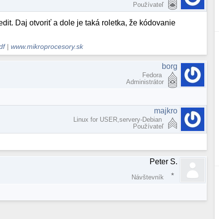
Používateľ
edit. Daj otvoriť a dole je taká roletka, že kódovanie
df
|
www.mikroprocesory.sk
borg
Fedora
Administrátor
majkro
Linux for USER,servery-Debian
Používateľ
Peter S.
Návštevník