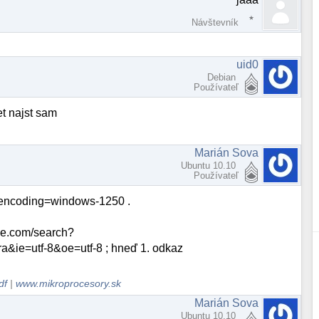
Návštevník
uid0
Debian
Používateľ
et najst sam
Marián Sova
Ubuntu 10.10
Používateľ
 --encoding=windows-1250 .
gle.com/search?
&ie=utf-8&oe=utf-8 ; hneď 1. odkaz
df
|
www.mikroprocesory.sk
Marián Sova
Ubuntu 10.10