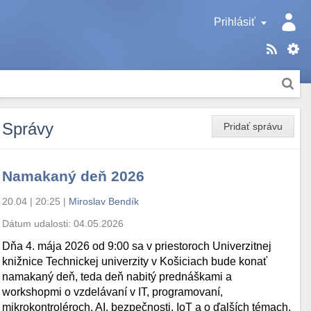
Prihlásiť
Správy
Pridať správu
Namakaný deň 2026
20.04 | 20:25
|
Miroslav Bendík
Dátum udalosti:
04.05.2026
Dňa 4. mája 2026 od 9:00 sa v priestoroch Univerzitnej
knižnice Technickej univerzity v Košiciach bude konať
namakaný deň, teda deň nabitý prednáškami a
workshopmi o vzdelávaní v IT, programovaní,
mikrokontroléroch, AI, bezpečnosti, IoT a o ďalších témach.