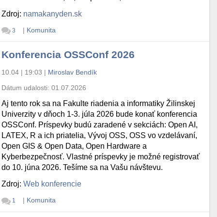
Zdroj:
namakanyden.sk
|
Komunita
3
Konferencia OSSConf 2026
10.04 | 19:03
|
Miroslav Bendík
Dátum udalosti:
01.07.2026
Aj tento rok sa na Fakulte riadenia a informatiky Žilinskej
Univerzity v dňoch 1-3. júla 2026 bude konať konferencia
OSSConf. Príspevky budú zaradené v sekciách: Open AI,
LATEX, R a ich priatelia, Vývoj OSS, OSS vo vzdelávaní,
Open GIS & Open Data, Open Hardware a
Kyberbezpečnosť. Vlastné príspevky je možné registrovať
do 10. júna 2026. Tešíme sa na Vašu návštevu.
Zdroj:
Web konferencie
|
Komunita
1