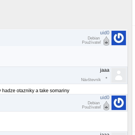
uid0
Debian
Používateľ
jaaa
Návštevník
y hadze otazniky a take somariny
uid0
Debian
Používateľ
jaaa