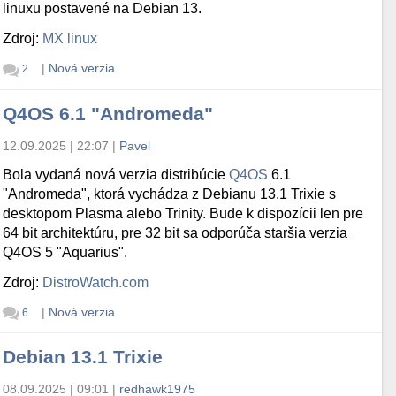
linuxu postavené na Debian 13.
Zdroj:
MX linux
|
Nová verzia
2
Q4OS 6.1 "Andromeda"
12.09.2025 | 22:07
|
Pavel
Bola vydaná nová verzia distribúcie
Q4OS
6.1
"Andromeda", ktorá vychádza z Debianu 13.1 Trixie s
desktopom Plasma alebo Trinity. Bude k dispozícii len pre
64 bit architektúru, pre 32 bit sa odporúča staršia verzia
Q4OS 5 "Aquarius".
Zdroj:
DistroWatch.com
|
Nová verzia
6
Debian 13.1 Trixie
08.09.2025 | 09:01
|
redhawk1975