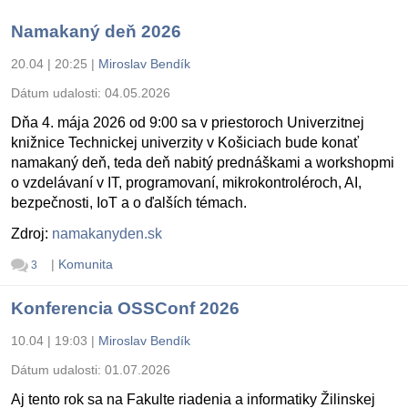
Namakaný deň 2026
20.04 | 20:25
|
Miroslav Bendík
Dátum udalosti:
04.05.2026
Dňa 4. mája 2026 od 9:00 sa v priestoroch Univerzitnej
knižnice Technickej univerzity v Košiciach bude konať
namakaný deň, teda deň nabitý prednáškami a workshopmi
o vzdelávaní v IT, programovaní, mikrokontroléroch, AI,
bezpečnosti, IoT a o ďalších témach.
Zdroj:
namakanyden.sk
|
Komunita
3
Konferencia OSSConf 2026
10.04 | 19:03
|
Miroslav Bendík
Dátum udalosti:
01.07.2026
Aj tento rok sa na Fakulte riadenia a informatiky Žilinskej