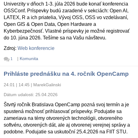
Univerzity v dňoch 1-3. júla 2026 bude konať konferencia
OSSConf. Príspevky budú zaradené v sekciách: Open AI,
LATEX, R a ich priatelia, Vývoj OSS, OSS vo vzdelávaní,
Open GIS & Open Data, Open Hardware a
Kyberbezpečnosť. Vlastné príspevky je možné registrovať
do 10. júna 2026. Tešíme sa na Vašu návštevu.
Zdroj:
Web konferencie
|
Komunita
1
Prihláste prednášku na 4. ročník OpenCamp
24.01 | 14:45
|
MarekGalinski
Dátum udalosti:
25.04.2026
Štvrtý ročník Bratislava OpenCamp pozná svoj termín a je
spustená možnosť prihlasovať príspevky. Podujatie sa
zameriava na témy otvorených technológii, otvoreného
softvéru, otvorených dát, ale aj otvorenej verejnej správy a
podobne. Podujatie sa uskutoční 25.4.2026 na FIIT STU.