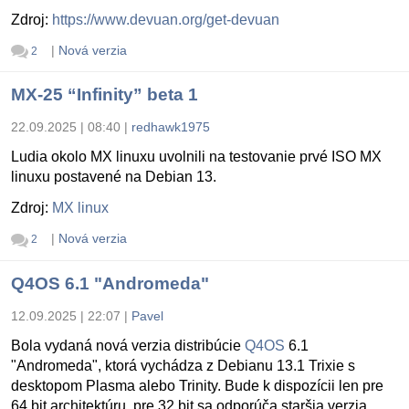
Zdroj:
https://www.devuan.org/get-devuan
|
Nová verzia
2
MX-25 “Infinity” beta 1
22.09.2025 | 08:40
|
redhawk1975
Ludia okolo MX linuxu uvolnili na testovanie prvé ISO MX
linuxu postavené na Debian 13.
Zdroj:
MX linux
|
Nová verzia
2
Q4OS 6.1 "Andromeda"
12.09.2025 | 22:07
|
Pavel
Bola vydaná nová verzia distribúcie
Q4OS
6.1
"Andromeda", ktorá vychádza z Debianu 13.1 Trixie s
desktopom Plasma alebo Trinity. Bude k dispozícii len pre
64 bit architektúru, pre 32 bit sa odporúča staršia verzia