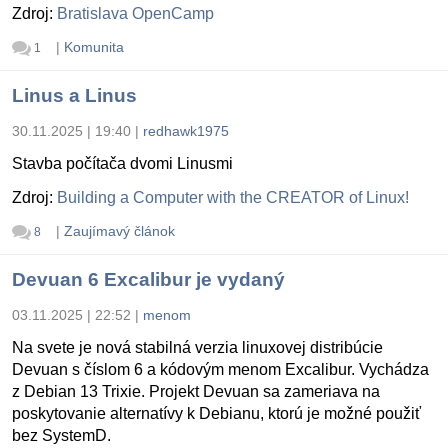
Zdroj:
Bratislava OpenCamp
|
Komunita
1
Linus a Linus
30.11.2025 | 19:40
|
redhawk1975
Stavba počítača dvomi Linusmi
Zdroj:
Building a Computer with the CREATOR of Linux!
|
Zaujímavý článok
8
Devuan 6 Excalibur je vydaný
03.11.2025 | 22:52
|
menom
Na svete je nová stabilná verzia linuxovej distribúcie
Devuan s číslom 6 a kódovým menom Excalibur. Vychádza
z Debian 13 Trixie. Projekt Devuan sa zameriava na
poskytovanie alternatívy k Debianu, ktorú je možné použiť
bez SystemD.