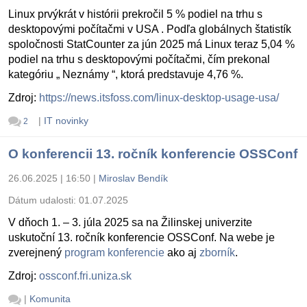
Linux prvýkrát v histórii prekročil 5 % podiel na trhu s
desktopovými počítačmi v USA . Podľa globálnych štatistík
spoločnosti StatCounter za jún 2025 má Linux teraz 5,04 %
podiel na trhu s desktopovými počítačmi, čím prekonal
kategóriu „ Neznámy “, ktorá predstavuje 4,76 %.
Zdroj:
https://news.itsfoss.com/linux-desktop-usage-usa/
|
IT novinky
2
O konferencii 13. ročník konferencie OSSConf
26.06.2025 | 16:50
|
Miroslav Bendík
Dátum udalosti:
01.07.2025
V dňoch 1. – 3. júla 2025 sa na Žilinskej univerzite
uskutoční 13. ročník konferencie OSSConf. Na webe je
zverejnený
program konferencie
ako aj
zborník
.
Zdroj:
ossconf.fri.uniza.sk
|
Komunita