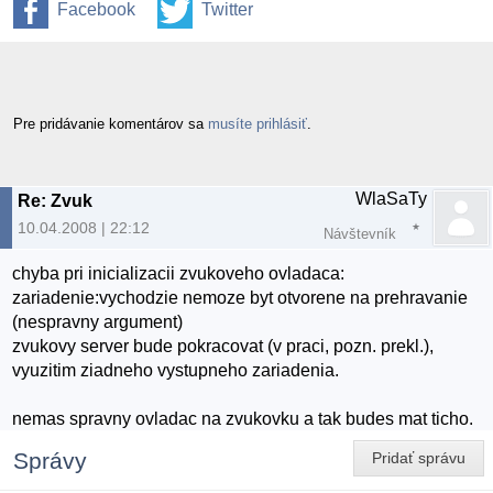
Facebook
Twitter
Pre pridávanie komentárov sa
musíte prihlásiť
.
WlaSaTy
Re: Zvuk
10.04.2008 | 22:12
Návštevník
chyba pri inicializacii zvukoveho ovladaca:
zariadenie:vychodzie nemoze byt otvorene na prehravanie
(nespravny argument)
zvukovy server bude pokracovat (v praci, pozn. prekl.),
vyuzitim ziadneho vystupneho zariadenia.
nemas spravny ovladac na zvukovku a tak budes mat ticho.
Správy
Pridať správu