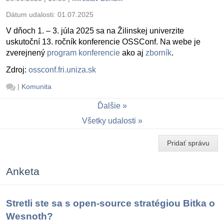
Dátum udalosti:
01.07.2025
V dňoch 1. – 3. júla 2025 sa na Žilinskej univerzite
uskutoční 13. ročník konferencie OSSConf. Na webe je
zverejnený
program konferencie
ako aj
zborník
.
Zdroj:
ossconf.fri.uniza.sk
|
Komunita
Ďalšie
Všetky udalosti
Pridať správu
Anketa
Stretli ste sa s open-source stratégiou Bitka o
Wesnoth?