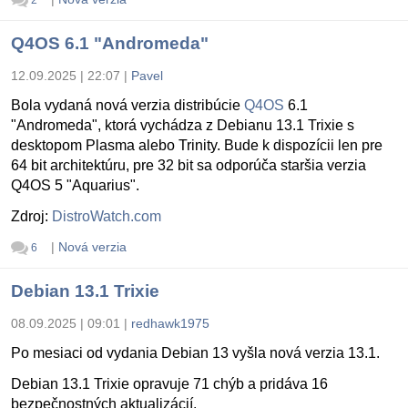
Q4OS 6.1 "Andromeda"
12.09.2025 | 22:07
|
Pavel
Bola vydaná nová verzia distribúcie
Q4OS
6.1
"Andromeda", ktorá vychádza z Debianu 13.1 Trixie s
desktopom Plasma alebo Trinity. Bude k dispozícii len pre
64 bit architektúru, pre 32 bit sa odporúča staršia verzia
Q4OS 5 "Aquarius".
Zdroj:
DistroWatch.com
|
Nová verzia
6
Debian 13.1 Trixie
08.09.2025 | 09:01
|
redhawk1975
Po mesiaci od vydania Debian 13 vyšla nová verzia 13.1.
Debian 13.1 Trixie opravuje 71 chýb a pridáva 16
bezpečnostných aktualizácií.