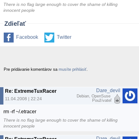
There is no flag large enough to cover the shame of killing
innocent people
Zdieľať
Facebook
Twitter
Pre pridávanie komentárov sa
musíte prihlásiť
.
Dare_devil
Re: ExtremeTuxRacer
Debian, OpenSuse
11.04.2008 | 22:24
Používateľ
rm -rf ~/.etracer
There is no flag large enough to cover the shame of killing
innocent people
Dare_devil