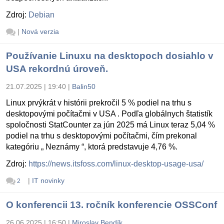
Zdroj:
Debian
|
Nová verzia
Používanie Linuxu na desktopoch dosiahlo v
USA rekordnú úroveň.
21.07.2025 | 19:40
|
Balin50
Linux prvýkrát v histórii prekročil 5 % podiel na trhu s
desktopovými počítačmi v USA . Podľa globálnych štatistík
spoločnosti StatCounter za jún 2025 má Linux teraz 5,04 %
podiel na trhu s desktopovými počítačmi, čím prekonal
kategóriu „ Neznámy “, ktorá predstavuje 4,76 %.
Zdroj:
https://news.itsfoss.com/linux-desktop-usage-usa/
|
IT novinky
2
O konferencii 13. ročník konferencie OSSConf
26.06.2025 | 16:50
|
Miroslav Bendík