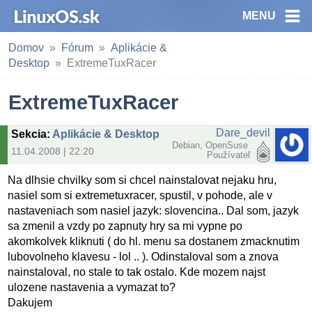
MENU
Domov
Fórum
Aplikácie &
Desktop
ExtremeTuxRacer
ExtremeTuxRacer
Dare_devil
Sekcia
:
Aplikácie & Desktop
Debian, OpenSuse
11.04.2008 | 22:20
Používateľ
Na dlhsie chvilky som si chcel nainstalovat nejaku hru,
nasiel som si extremetuxracer, spustil, v pohode, ale v
nastaveniach som nasiel jazyk: slovencina.. Dal som, jazyk
sa zmenil a vzdy po zapnuty hry sa mi vypne po
akomkolvek kliknuti ( do hl. menu sa dostanem zmacknutim
lubovolneho klavesu - lol .. ). Odinstaloval som a znova
nainstaloval, no stale to tak ostalo. Kde mozem najst
ulozene nastavenia a vymazat to?
Dakujem