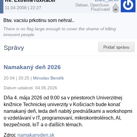
Re: ExtremeTuxRacer
Debian, OpenSuse
11.04.2008 | 22:27
Používateľ
Btw. vacsiu prkotinu som nehral..
There is no flag large enough to cover the shame of killing
innocent people
Správy
Pridať správu
Namakaný deň 2026
20.04 | 20:25
|
Miroslav Bendík
Dátum udalosti:
04.05.2026
Dňa 4. mája 2026 od 9:00 sa v priestoroch Univerzitnej
knižnice Technickej univerzity v Košiciach bude konať
namakaný deň, teda deň nabitý prednáškami a workshopmi
o vzdelávaní v IT, programovaní, mikrokontroléroch, AI,
bezpečnosti, IoT a o ďalších témach.
Zdroj:
namakanyden.sk