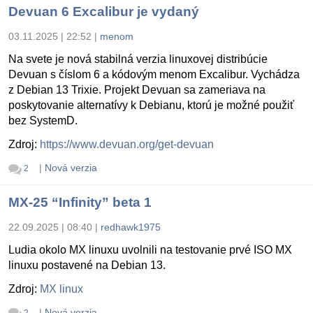
Devuan 6 Excalibur je vydaný
03.11.2025 | 22:52
|
menom
Na svete je nová stabilná verzia linuxovej distribúcie
Devuan s číslom 6 a kódovým menom Excalibur. Vychádza
z Debian 13 Trixie. Projekt Devuan sa zameriava na
poskytovanie alternatívy k Debianu, ktorú je možné použiť
bez SystemD.
Zdroj:
https://www.devuan.org/get-devuan
|
Nová verzia
2
MX-25 “Infinity” beta 1
22.09.2025 | 08:40
|
redhawk1975
Ludia okolo MX linuxu uvolnili na testovanie prvé ISO MX
linuxu postavené na Debian 13.
Zdroj:
MX linux
|
Nová verzia
2