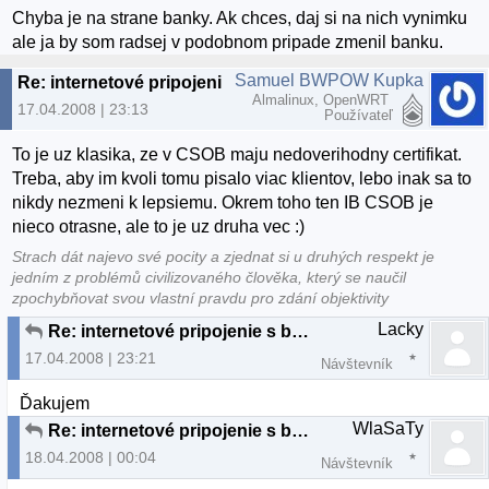
Chyba je na strane banky. Ak chces, daj si na nich vynimku
ale ja by som radsej v podobnom pripade zmenil banku.
Samuel BWPOW Kupka
Re: internetové pripojenie s bankou
Almalinux, OpenWRT
17.04.2008 | 23:13
Používateľ
To je uz klasika, ze v CSOB maju nedoverihodny certifikat.
Treba, aby im kvoli tomu pisalo viac klientov, lebo inak sa to
nikdy nezmeni k lepsiemu. Okrem toho ten IB CSOB je
nieco otrasne, ale to je uz druha vec :)
Strach dát najevo své pocity a zjednat si u druhých respekt je
jedním z problémů civilizovaného člověka, který se naučil
zpochybňovat svou vlastní pravdu pro zdání objektivity
Lacky
Re: internetové pripojenie s bankou
17.04.2008 | 23:21
Návštevník
Ďakujem
WlaSaTy
Re: internetové pripojenie s bankou
18.04.2008 | 00:04
Návštevník