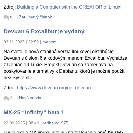
Zdroj:
Building a Computer with the CREATOR of Linux!
|
Zaujímavý článok
8
Devuan 6 Excalibur je vydaný
03.11.2025 | 22:52
|
menom
Na svete je nová stabilná verzia linuxovej distribúcie
Devuan s číslom 6 a kódovým menom Excalibur. Vychádza
z Debian 13 Trixie. Projekt Devuan sa zameriava na
poskytovanie alternatívy k Debianu, ktorú je možné použiť
bez SystemD.
Zdroj:
https://www.devuan.org/get-devuan
|
Nová verzia
2
MX-25 “Infinity” beta 1
22.09.2025 | 08:40
|
redhawk1975
Ludia okolo MX linuxu uvolnili na testovanie prvé ISO MX