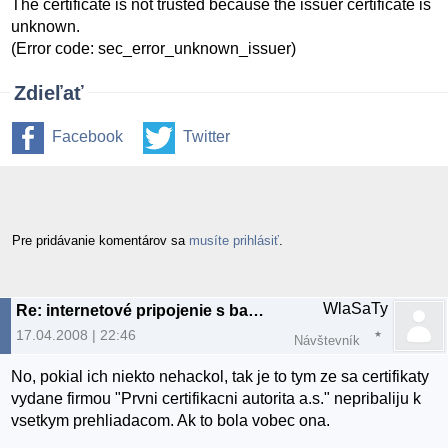
The certificate is not trusted because the issuer certificate is
unknown.
(Error code: sec_error_unknown_issuer)
Zdieľať
Facebook
Twitter
Pre pridávanie komentárov sa
musíte prihlásiť
.
WlaSaTy
Re: internetové pripojenie s bankou
17.04.2008 | 22:46
Návštevník
No, pokial ich niekto nehackol, tak je to tym ze sa certifikaty
vydane firmou "Prvni certifikacni autorita a.s." nepribaliju k
vsetkym prehliadacom. Ak to bola vobec ona.