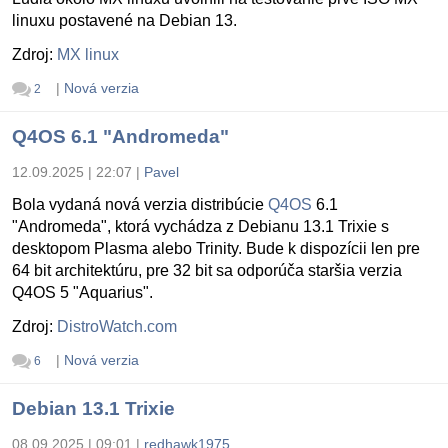
linuxu postavené na Debian 13.
Zdroj:
MX linux
|
Nová verzia
2
Q4OS 6.1 "Andromeda"
12.09.2025 | 22:07
|
Pavel
Bola vydaná nová verzia distribúcie
Q4OS
6.1
"Andromeda", ktorá vychádza z Debianu 13.1 Trixie s
desktopom Plasma alebo Trinity. Bude k dispozícii len pre
64 bit architektúru, pre 32 bit sa odporúča staršia verzia
Q4OS 5 "Aquarius".
Zdroj:
DistroWatch.com
|
Nová verzia
6
Debian 13.1 Trixie
08.09.2025 | 09:01
|
redhawk1975