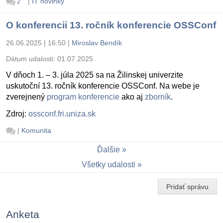
|
IT novinky
2
O konferencii 13. ročník konferencie OSSConf
26.06.2025 | 16:50
|
Miroslav Bendík
Dátum udalosti:
01.07.2025
V dňoch 1. – 3. júla 2025 sa na Žilinskej univerzite
uskutoční 13. ročník konferencie OSSConf. Na webe je
zverejnený
program konferencie
ako aj
zborník
.
Zdroj:
ossconf.fri.uniza.sk
|
Komunita
Ďalšie
Všetky udalosti
Pridať správu
Anketa