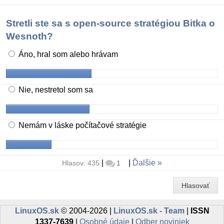
Stretli ste sa s open-source stratégiou Bitka o
Wesnoth?
Áno, hral som alebo hrávam
Nie, nestretol som sa
Nemám v láske počítačové stratégie
|
|
Ďalšie
Hlasov: 435
1
Hlasovať
LinuxOS.sk
© 2004-2026 |
LinuxOS.sk - Team
|
ISSN
1337-7639
|
Osobné údaje
|
Odber noviniek