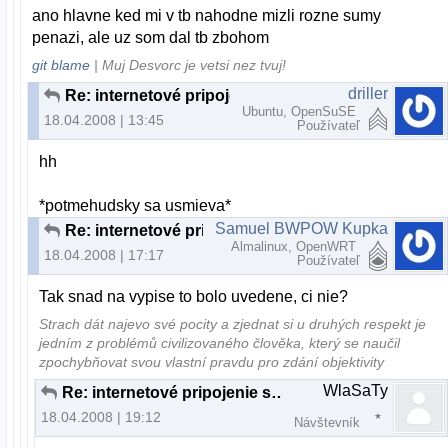
ano hlavne ked mi v tb nahodne mizli rozne sumy
penazi, ale uz som dal tb zbohom
git blame
| Muj Desvorc je vetsi nez tvuj!
driller
Re: internetové pripojenie s bankou
Ubuntu, OpenSuSE
18.04.2008 | 13:45
Používateľ
hh
*potmehudsky sa usmieva*
Samuel BWPOW Kupka
Re: internetové pripojenie s bankou
Almalinux, OpenWRT
18.04.2008 | 17:17
Používateľ
Tak snad na vypise to bolo uvedene, ci nie?
Strach dát najevo své pocity a zjednat si u druhých respekt je
jedním z problémů civilizovaného člověka, který se naučil
zpochybňovat svou vlastní pravdu pro zdání objektivity
WlaSaTy
Re: internetové pripojenie s bankou
18.04.2008 | 19:12
Návštevník