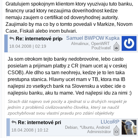
Gratulujem spokojnym klientom ktory vyuzivaju tuto banku,
financny urad ktory nezaujima doverihodnost kedze
nemaju zaujem o certifikat od doveryhodnej autority.
Zaujimalo by ma co by o tomto povedali v Markize, Novom
Case, Fiskali alebo inom bulvari.
Samuel BWPOW Kupka
Re: internetové pripojenie s bankou
Almalinux, OpenWRT
18.04.2008 | 02:19
Používateľ
Ja som otrokom tejto banky nedobrovolne, lebo casto
posielam a prijimam platby z CR (mam ucet aj v ceskej
CSOB). Ale dlho sa tam neohreju, kedze je to len taka
prestupna stanica. Hlavny ucet mam v TB, ktora ma IB
najlepsi zo vsetkych bank na Slovensku a vobec ide o
najlepsiu banku, aku tu mame. Ved najlepsi idu za nimi :)
Strach dát najevo své pocity a zjednat si u druhých respekt je
jedním z problémů civilizovaného člověka, který se naučil
zpochybňovat svou vlastní pravdu pro zdání objektivity
LUcoRP
Re: internetové pripojenie s bankou
Debian, *Ubuntu, Android
18.04.2008 | 10:12
Administrátor