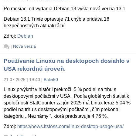
Po mesiaci od vydania Debian 13 vyšla nová verzia 13.1.
Debian 13.1 Trixie opravuje 71 chýb a pridáva 16
bezpečnostných aktualizácií.
Zdroj:
Debian
|
Nová verzia
Používanie Linuxu na desktopoch dosiahlo v
USA rekordnú úroveň.
21.07.2025 | 19:40
|
Balin50
Linux prvýkrát v histórii prekročil 5 % podiel na trhu s
desktopovými počítačmi v USA . Podľa globálnych štatistík
spoločnosti StatCounter za jún 2025 má Linux teraz 5,04 %
podiel na trhu s desktopovými počítačmi, čím prekonal
kategóriu „ Neznámy “, ktorá predstavuje 4,76 %.
Zdroj:
https://news.itsfoss.com/linux-desktop-usage-usa/