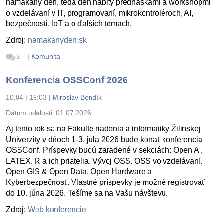
namakaný deň, teda deň nabitý prednáškami a workshopmi
o vzdelávaní v IT, programovaní, mikrokontroléroch, AI,
bezpečnosti, IoT a o ďalších témach.
Zdroj:
namakanyden.sk
|
Komunita
3
Konferencia OSSConf 2026
10.04 | 19:03
|
Miroslav Bendík
Dátum udalosti:
01.07.2026
Aj tento rok sa na Fakulte riadenia a informatiky Žilinskej
Univerzity v dňoch 1-3. júla 2026 bude konať konferencia
OSSConf. Príspevky budú zaradené v sekciách: Open AI,
LATEX, R a ich priatelia, Vývoj OSS, OSS vo vzdelávaní,
Open GIS & Open Data, Open Hardware a
Kyberbezpečnosť. Vlastné príspevky je možné registrovať
do 10. júna 2026. Tešíme sa na Vašu návštevu.
Zdroj:
Web konferencie