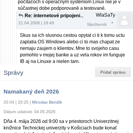
počítačoch s operačným systémom Linux nie je v
súčastnej dobe podporované a testované.
WlaSaTy
Re: internetové pripojenie s bankou
21.04.2008 | 18:49
Návštevník
Skus sa ich slusnou cestou opytat ci ti k tomu uctu
zaplatia OS Windows alebo ci to mas chapat ze
nemaju zaujem o klientov. Mne to svojeho casu
pomohlo v mojej banke a uz vela rokov im funguje
IB aj na Linuxe a nielen tam.
Správy
Pridať správu
Namakaný deň 2026
20.04 | 20:25
|
Miroslav Bendík
Dátum udalosti:
04.05.2026
Dňa 4. mája 2026 od 9:00 sa v priestoroch Univerzitnej
knižnice Technickej univerzity v Košiciach bude konať