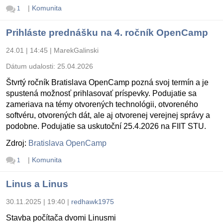
|
Komunita
1
Prihláste prednášku na 4. ročník OpenCamp
24.01 | 14:45
|
MarekGalinski
Dátum udalosti:
25.04.2026
Štvrtý ročník Bratislava OpenCamp pozná svoj termín a je
spustená možnosť prihlasovať príspevky. Podujatie sa
zameriava na témy otvorených technológii, otvoreného
softvéru, otvorených dát, ale aj otvorenej verejnej správy a
podobne. Podujatie sa uskutoční 25.4.2026 na FIIT STU.
Zdroj:
Bratislava OpenCamp
|
Komunita
1
Linus a Linus
30.11.2025 | 19:40
|
redhawk1975
Stavba počítača dvomi Linusmi