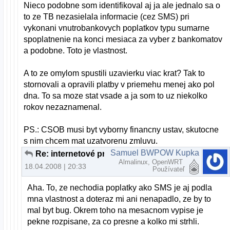
Nieco podobne som identifikoval aj ja ale jednalo sa o
to ze TB nezasielala informacie (cez SMS) pri
vykonani vnutrobankovych poplatkov typu sumarne
spoplatnenie na konci mesiaca za vyber z bankomatov
a podobne. Toto je vlastnost.
A to ze omylom spustili uzavierku viac krat? Tak to
stornovali a opravili platby v priemehu menej ako pol
dna. To sa moze stat vsade a ja som to uz niekolko
rokov nezaznamenal.
PS.: CSOB musi byt vyborny financny ustav, skutocne
s nim chcem mat uzatvorenu zmluvu.
Samuel BWPOW Kupka
Re: internetové pripojenie s bankou
Almalinux, OpenWRT
18.04.2008 | 20:33
Používateľ
Aha. To, ze nechodia poplatky ako SMS je aj podla
mna vlastnost a doteraz mi ani nenapadlo, ze by to
mal byt bug. Okrem toho na mesacnom vypise je
pekne rozpisane, za co presne a kolko mi strhli.