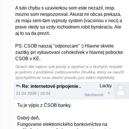
A tuto chybu s uzavierkou som este nezazil, resp.
mozno som nespozoroval. Akurat mi obcas prekaza,
ze maju sem-tam vypnuty system (vacsinou v noci) a
prave vtedy sa vzdy rozhodnem robit byrokraciu. Ale
aj to sa da prezit.
PS: CSOB naozaj "odporucam" :) Hlavne skvele
zazitky pri vybavovani cohokolvek v hlavnej pobocke
CSOB v KE.
Strach dát najevo své pocity a zjednat si u druhých respekt
je jedním z problémů civilizovaného člověka, který se naučil
zpochybňovat svou vlastní pravdu pro zdání objektivity
Lacky
Re: internetové pripojenie s bankou
21.04.2008 | 18:04
Návštevník
Tu je výpis z ČSOB banky.
Dobrý deň,
Fungovanie elektronického bankovníctva na