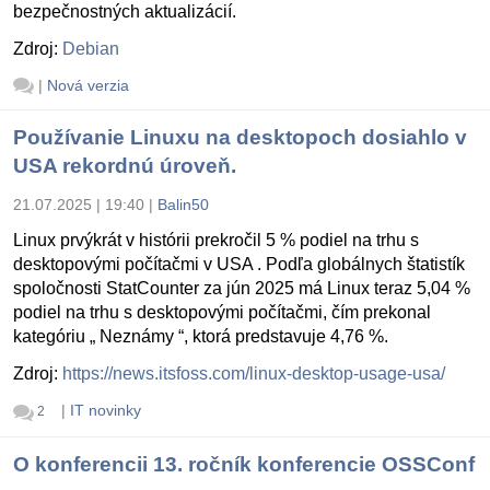
bezpečnostných aktualizácií.
Zdroj:
Debian
|
Nová verzia
Používanie Linuxu na desktopoch dosiahlo v
USA rekordnú úroveň.
21.07.2025 | 19:40
|
Balin50
Linux prvýkrát v histórii prekročil 5 % podiel na trhu s
desktopovými počítačmi v USA . Podľa globálnych štatistík
spoločnosti StatCounter za jún 2025 má Linux teraz 5,04 %
podiel na trhu s desktopovými počítačmi, čím prekonal
kategóriu „ Neznámy “, ktorá predstavuje 4,76 %.
Zdroj:
https://news.itsfoss.com/linux-desktop-usage-usa/
|
IT novinky
2
O konferencii 13. ročník konferencie OSSConf