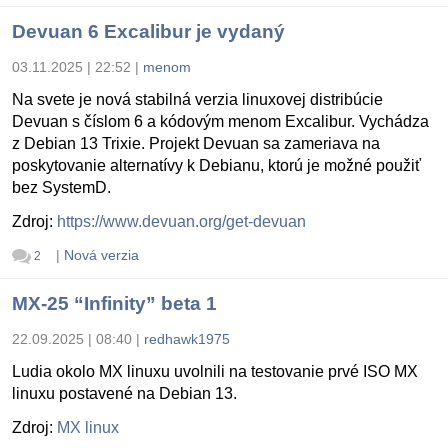
Devuan 6 Excalibur je vydaný
03.11.2025 | 22:52
|
menom
Na svete je nová stabilná verzia linuxovej distribúcie
Devuan s číslom 6 a kódovým menom Excalibur. Vychádza
z Debian 13 Trixie. Projekt Devuan sa zameriava na
poskytovanie alternatívy k Debianu, ktorú je možné použiť
bez SystemD.
Zdroj:
https://www.devuan.org/get-devuan
|
Nová verzia
2
MX-25 “Infinity” beta 1
22.09.2025 | 08:40
|
redhawk1975
Ludia okolo MX linuxu uvolnili na testovanie prvé ISO MX
linuxu postavené na Debian 13.
Zdroj:
MX linux