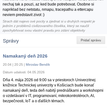
nechaj tak a pouzi, az ked bude potrebovat. Osobne si
napriklad bez netstatu, nmapu, tracepathu a ettercapu
neviem predstavit zivot :)
Strach dát najevo své pocity a zjednat si u druhých respekt je
jedním z problémů civilizovaného člověka, který se naučil
zpochybňovat svou vlastní pravdu pro zdání objektivity
Správy
Pridať správu
Namakaný deň 2026
20.04 | 20:25
|
Miroslav Bendík
Dátum udalosti:
04.05.2026
Dňa 4. mája 2026 od 9:00 sa v priestoroch Univerzitnej
knižnice Technickej univerzity v Košiciach bude konať
namakaný deň, teda deň nabitý prednáškami a workshopmi
o vzdelávaní v IT, programovaní, mikrokontroléroch, AI,
bezpečnosti, IoT a o ďalších témach.