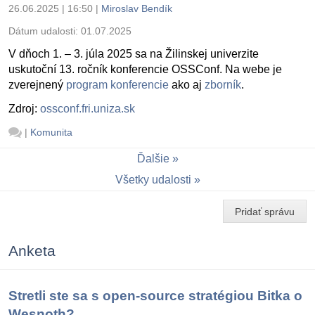
26.06.2025 | 16:50
|
Miroslav Bendík
Dátum udalosti:
01.07.2025
V dňoch 1. – 3. júla 2025 sa na Žilinskej univerzite
uskutoční 13. ročník konferencie OSSConf. Na webe je
zverejnený
program konferencie
ako aj
zborník
.
Zdroj:
ossconf.fri.uniza.sk
|
Komunita
Ďalšie
Všetky udalosti
Pridať správu
Anketa
Stretli ste sa s open-source stratégiou Bitka o
Wesnoth?