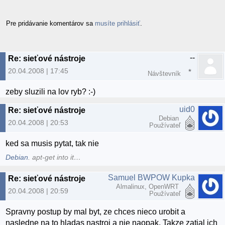
Pre pridávanie komentárov sa
musíte prihlásiť
.
--
Re: sieťové nástroje
20.04.2008 | 17:45
Návštevník
zeby sluzili na lov ryb? :-)
uid0
Re: sieťové nástroje
Debian
20.04.2008 | 20:53
Používateľ
ked sa musis pytat, tak nie
Debian
. apt-get into it…
Samuel BWPOW Kupka
Re: sieťové nástroje
Almalinux, OpenWRT
20.04.2008 | 20:59
Používateľ
Spravny postup by mal byt, ze chces nieco urobit a
nasledne na to hladas nastroj a nie naopak. Takze zatial ich