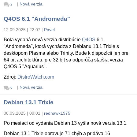
|
Nová verzia
2
Q4OS 6.1 "Andromeda"
12.09.2025 | 22:07
|
Pavel
Bola vydaná nová verzia distribúcie
Q4OS
6.1
"Andromeda", ktorá vychádza z Debianu 13.1 Trixie s
desktopom Plasma alebo Trinity. Bude k dispozícii len pre
64 bit architektúru, pre 32 bit sa odporúča staršia verzia
Q4OS 5 "Aquarius".
Zdroj:
DistroWatch.com
|
Nová verzia
6
Debian 13.1 Trixie
08.09.2025 | 09:01
|
redhawk1975
Po mesiaci od vydania Debian 13 vyšla nová verzia 13.1.
Debian 13.1 Trixie opravuje 71 chýb a pridáva 16