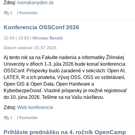
Zdroj:
namakanyden.sk
|
Komunita
3
Konferencia OSSConf 2026
10.04 | 19:03
|
Miroslav Bendík
Dátum udalosti:
01.07.2026
Aj tento rok sa na Fakulte riadenia a informatiky Žilinskej
Univerzity v dňoch 1-3. júla 2026 bude konať konferencia
OSSConf. Príspevky budú zaradené v sekciách: Open AI,
LATEX, R a ich priatelia, Vývoj OSS, OSS vo vzdelávaní,
Open GIS & Open Data, Open Hardware a
Kyberbezpečnosť. Vlastné príspevky je možné registrovať
do 10. júna 2026. Tešíme sa na Vašu návštevu.
Zdroj:
Web konferencie
|
Komunita
1
Prihláste prednášku na 4. ročník OpenCamp