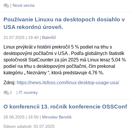
|
Nová verzia
Používanie Linuxu na desktopoch dosiahlo v
USA rekordnú úroveň.
21.07.2025 | 19:40
|
Balin50
Linux prvýkrát v histórii prekročil 5 % podiel na trhu s
desktopovými počítačmi v USA . Podľa globálnych štatistík
spoločnosti StatCounter za jún 2025 má Linux teraz 5,04 %
podiel na trhu s desktopovými počítačmi, čím prekonal
kategóriu „ Neznámy “, ktorá predstavuje 4,76 %.
Zdroj:
https://news.itsfoss.com/linux-desktop-usage-usa/
|
IT novinky
2
O konferencii 13. ročník konferencie OSSConf
26.06.2025 | 16:50
|
Miroslav Bendík
Dátum udalosti:
01.07.2025