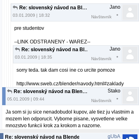
Jano
Re: slovenský návod na Blender
03.01.2009 | 18:32
Návštevník
pre studentov
--LINK ODSTRANENY - WAREZ--
Jano
Re: slovenský návod na Blender
03.01.2009 | 18:35
Návštevník
sorry teda. tak dam cosi ine co urcite pomoze
http://www.sweb.cz/blender/navody.html#zaklady
Stako
Re: slovenský návod na Blender
05.01.2009 | 09:44
Návštevník
Ja som si ju sice nenadobudol kupov, ale tiez ju vlastnim a
mozem len odporucit. Vyborne pisane, vysvetlene velke
mnozstvo funkcii krok za krokom a nazorne.
gUbA
Re: slovenský návod na Blender