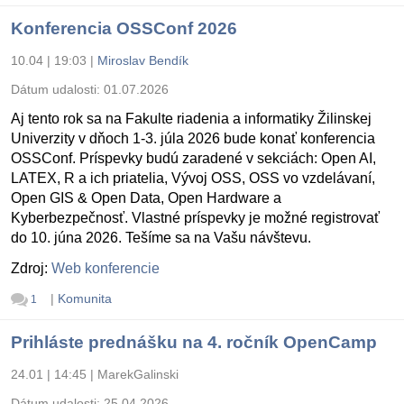
Konferencia OSSConf 2026
10.04 | 19:03
|
Miroslav Bendík
Dátum udalosti:
01.07.2026
Aj tento rok sa na Fakulte riadenia a informatiky Žilinskej
Univerzity v dňoch 1-3. júla 2026 bude konať konferencia
OSSConf. Príspevky budú zaradené v sekciách: Open AI,
LATEX, R a ich priatelia, Vývoj OSS, OSS vo vzdelávaní,
Open GIS & Open Data, Open Hardware a
Kyberbezpečnosť. Vlastné príspevky je možné registrovať
do 10. júna 2026. Tešíme sa na Vašu návštevu.
Zdroj:
Web konferencie
|
Komunita
1
Prihláste prednášku na 4. ročník OpenCamp
24.01 | 14:45
|
MarekGalinski
Dátum udalosti:
25.04.2026