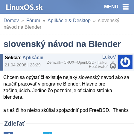
MENU
Domov
Fórum
Aplikácie & Desktop
slovenský
návod na Blender
slovenský návod na Blender
LukoV
Sekcia
:
Aplikácie & Desktop
Zenwalk~CRUX~OpenBSD~Haiku
21.04.2008 | 23:29
Používateľ
Chcem sa opýtať či existuje nejaký slovenský návod ako sa
naučiť pracovať v programe Blender. Hlavne pre
začinajúcich. Jedine čo poznám je oficialna stránka
blendera..
a tiež či ho niekto skúšal spojazdniť pod FreeBSD.. Thanks
Zdieľať