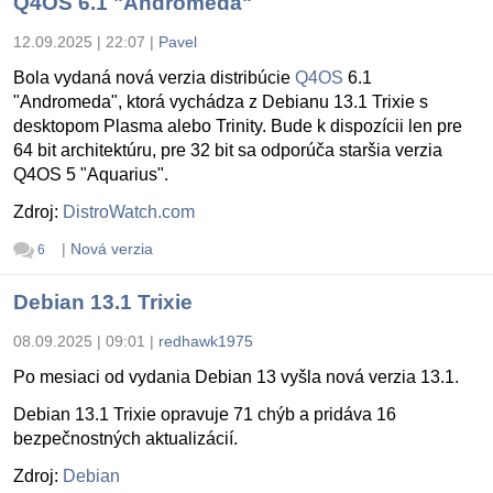
Q4OS 6.1 "Andromeda"
12.09.2025 | 22:07
|
Pavel
Bola vydaná nová verzia distribúcie
Q4OS
6.1
"Andromeda", ktorá vychádza z Debianu 13.1 Trixie s
desktopom Plasma alebo Trinity. Bude k dispozícii len pre
64 bit architektúru, pre 32 bit sa odporúča staršia verzia
Q4OS 5 "Aquarius".
Zdroj:
DistroWatch.com
|
Nová verzia
6
Debian 13.1 Trixie
08.09.2025 | 09:01
|
redhawk1975
Po mesiaci od vydania Debian 13 vyšla nová verzia 13.1.
Debian 13.1 Trixie opravuje 71 chýb a pridáva 16
bezpečnostných aktualizácií.
Zdroj:
Debian