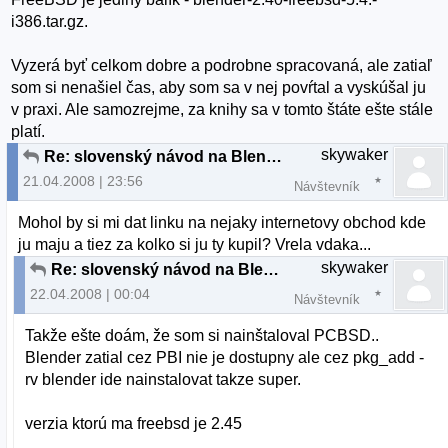
i386.tar.gz.
Vyzerá byť celkom dobre a podrobne spracovaná, ale zatiaľ
som si nenašiel čas, aby som sa v nej povŕtal a vyskúšal ju
v praxi. Ale samozrejme, za knihy sa v tomto štáte ešte stále
platí.
skywaker
Re: slovenský návod na Blender
21.04.2008 | 23:56
Návštevník
Mohol by si mi dat linku na nejaky internetovy obchod kde
ju maju a tiez za kolko si ju ty kupil? Vrela vdaka...
skywaker
Re: slovenský návod na Blender
22.04.2008 | 00:04
Návštevník
Takže ešte doám, že som si nainštaloval PCBSD..
Blender zatial cez PBI nie je dostupny ale cez pkg_add -
rv blender ide nainstalovat takze super.
verzia ktorú ma freebsd je 2.45