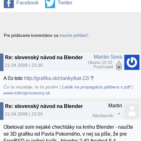
Facebook
Twitter
Pre pridávanie komentárov sa
musíte prihlásiť
.
Marián Sova
Re: slovenský návod na Blender
Ubuntu 10.10
21.04.2008 | 23:30
Používateľ
A čo toto
http://grafika.sk/clanky/kat-22/
?
Čo ťa nezabije, to ťa posilní |
Leták na propagáciu jabbera v pdf
|
www.mikroprocesory.sk
Martin
Re: slovenský návod na Blender
21.04.2008 | 23:50
Návštevník
Obetoval som nejaké chechtáky na knihu Blender - naučte
se 3D grafiku od Pavla Pokorného, v nej sa píše, že pre
FreeBSD je jediný balík - blender-2.40-freebsd-5.4.-