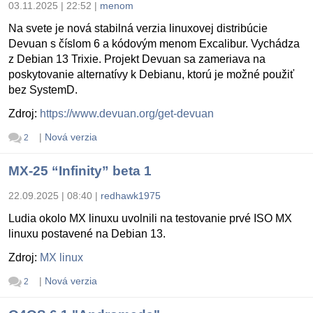
03.11.2025 | 22:52
|
menom
Na svete je nová stabilná verzia linuxovej distribúcie
Devuan s číslom 6 a kódovým menom Excalibur. Vychádza
z Debian 13 Trixie. Projekt Devuan sa zameriava na
poskytovanie alternatívy k Debianu, ktorú je možné použiť
bez SystemD.
Zdroj:
https://www.devuan.org/get-devuan
|
Nová verzia
2
MX-25 “Infinity” beta 1
22.09.2025 | 08:40
|
redhawk1975
Ludia okolo MX linuxu uvolnili na testovanie prvé ISO MX
linuxu postavené na Debian 13.
Zdroj:
MX linux
|
Nová verzia
2