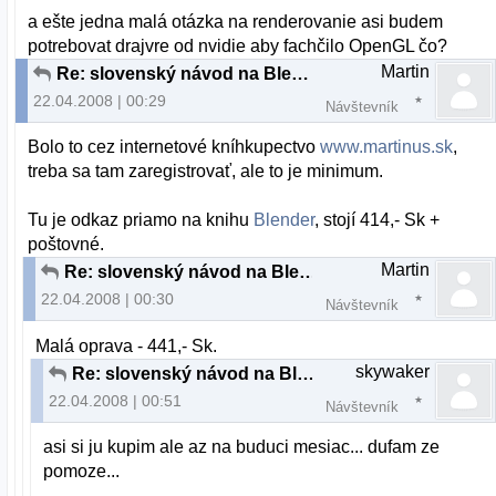
a ešte jedna malá otázka na renderovanie asi budem
potrebovat drajvre od nvidie aby fachčilo OpenGL čo?
Martin
Re: slovenský návod na Blender
22.04.2008 | 00:29
Návštevník
Bolo to cez internetové kníhkupectvo
www.martinus.sk
,
treba sa tam zaregistrovať, ale to je minimum.
Tu je odkaz priamo na knihu
Blender
, stojí 414,- Sk +
poštovné.
Martin
Re: slovenský návod na Blender
22.04.2008 | 00:30
Návštevník
Malá oprava - 441,- Sk.
skywaker
Re: slovenský návod na Blender
22.04.2008 | 00:51
Návštevník
asi si ju kupim ale az na buduci mesiac... dufam ze
pomoze...