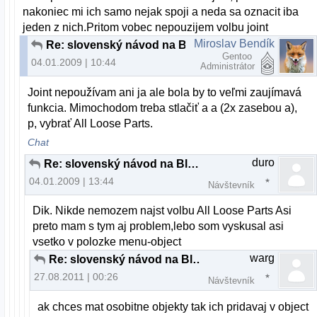
nakoniec mi ich samo nejak spoji a neda sa oznacit iba
jeden z nich.Pritom vobec nepouzijem volbu joint
Miroslav Bendík
Re: slovenský návod na Blender
Gentoo
04.01.2009 | 10:44
Administrátor
Joint nepoužívam ani ja ale bola by to veľmi zaujímavá
funkcia. Mimochodom treba stlačiť a a (2x zasebou a),
p, vybrať All Loose Parts.
Chat
duro
Re: slovenský návod na Blender
04.01.2009 | 13:44
Návštevník
Dik. Nikde nemozem najst volbu All Loose Parts Asi
preto mam s tym aj problem,lebo som vyskusal asi
vsetko v polozke menu-object
warg
Re: slovenský návod na Blender
27.08.2011 | 00:26
Návštevník
ak chces mat osobitne objekty tak ich pridavaj v object