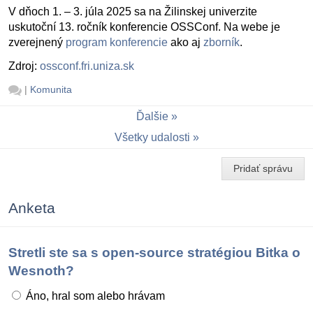
V dňoch 1. – 3. júla 2025 sa na Žilinskej univerzite
uskutoční 13. ročník konferencie OSSConf. Na webe je
zverejnený
program konferencie
ako aj
zborník
.
Zdroj:
ossconf.fri.uniza.sk
|
Komunita
Ďalšie
Všetky udalosti
Pridať správu
Anketa
Stretli ste sa s open-source stratégiou Bitka o
Wesnoth?
Áno, hral som alebo hrávam