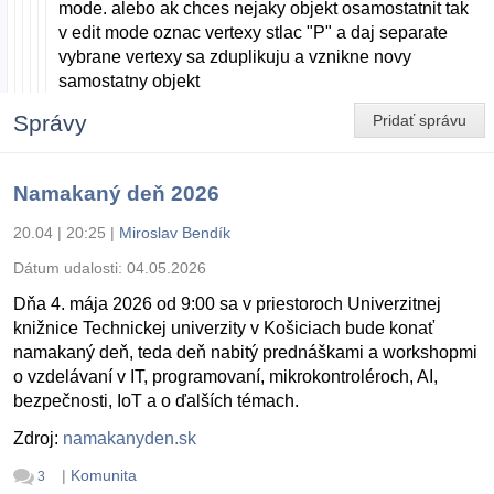
mode. alebo ak chces nejaky objekt osamostatnit tak
v edit mode oznac vertexy stlac "P" a daj separate
vybrane vertexy sa zduplikuju a vznikne novy
samostatny objekt
Správy
Pridať správu
Namakaný deň 2026
20.04 | 20:25
|
Miroslav Bendík
Dátum udalosti:
04.05.2026
Dňa 4. mája 2026 od 9:00 sa v priestoroch Univerzitnej
knižnice Technickej univerzity v Košiciach bude konať
namakaný deň, teda deň nabitý prednáškami a workshopmi
o vzdelávaní v IT, programovaní, mikrokontroléroch, AI,
bezpečnosti, IoT a o ďalších témach.
Zdroj:
namakanyden.sk
|
Komunita
3