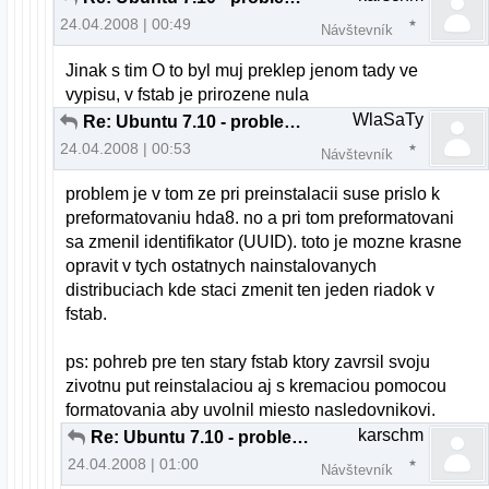
24.04.2008 | 00:49
Návštevník
Jinak s tim O to byl muj preklep jenom tady ve
vypisu, v fstab je prirozene nula
WlaSaTy
Re: Ubuntu 7.10 - problem s bootovanim
24.04.2008 | 00:53
Návštevník
problem je v tom ze pri preinstalacii suse prislo k
preformatovaniu hda8. no a pri tom preformatovani
sa zmenil identifikator (UUID). toto je mozne krasne
opravit v tych ostatnych nainstalovanych
distribuciach kde staci zmenit ten jeden riadok v
fstab.
ps: pohreb pre ten stary fstab ktory zavrsil svoju
zivotnu put reinstalaciou aj s kremaciou pomocou
formatovania aby uvolnil miesto nasledovnikovi.
karschm
Re: Ubuntu 7.10 - problem s bootovanim
24.04.2008 | 01:00
Návštevník