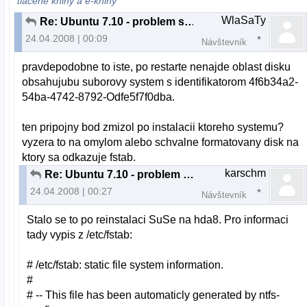
tlačené knihy a e-knihy
WlaSaTy
Re: Ubuntu 7.10 - problem s bootovanim
24.04.2008 | 00:09
Návštevník
pravdepodobne to iste, po restarte nenajde oblast disku
obsahujubu suborovy system s identifikatorom 4f6b34a2-
54ba-4742-8792-Odfe5f7f0dba.
ten pripojny bod zmizol po instalacii ktoreho systemu?
vyzera to na omylom alebo schvalne formatovany disk na
ktory sa odkazuje fstab.
karschm
Re: Ubuntu 7.10 - problem s bootovanim
24.04.2008 | 00:27
Návštevník
Stalo se to po reinstalaci SuSe na hda8. Pro informaci
tady vypis z /etc/fstab:
# /etc/fstab: static file system information.
#
# -- This file has been automaticly generated by ntfs-