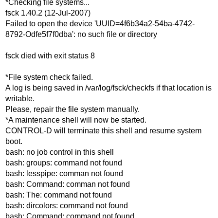
*Checking file systems...
fsck 1.40.2 (12-Jul-2007)
Failed to open the device 'UUID=4f6b34a2-54ba-4742-
8792-Odfe5f7f0dba': no such file or directory
fsck died with exit status 8
*File system check failed.
A log is being saved in /var/log/fsck/checkfs if that location is
writable.
Please, repair the file system manually.
*A maintenance shell will now be started.
CONTROL-D will terminate this shell and resume system
boot.
bash: no job control in this shell
bash: groups: command not found
bash: lesspipe: comman not found
bash: Command: comman not found
bash: The: command not found
bash: dircolors: command not found
bash: Command: command not found