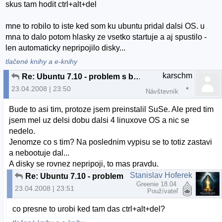
skus tam hodit ctrl+alt+del
mne to robilo to iste ked som ku ubuntu pridal dalsi OS. u
mna to dalo potom hlasky ze vsetko startuje a aj spustilo -
len automaticky nepripojilo disky...
tlačené knihy a e-knihy
karschm
Re: Ubuntu 7.10 - problem s bootovanim
23.04.2008 | 23:50
Návštevník
Bude to asi tim, protoze jsem preinstalil SuSe. Ale pred tim
jsem mel uz delsi dobu dalsi 4 linuxove OS a nic se
nedelo.
Jenomze co s tim? Na poslednim vypisu se to totiz zastavi
a nebootuje dal...
A disky se rovnez nepripoji, to mas pravdu.
Stanislav Hoferek
Re: Ubuntu 7.10 - problem s bootovanim
Greenie 18.04
23.04.2008 | 23:51
Používateľ
co presne to urobi ked tam das ctrl+alt+del?