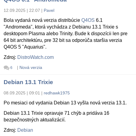
12.09.2025 | 22:07
|
Pavel
Bola vydaná nová verzia distribúcie
Q4OS
6.1
"Andromeda", ktorá vychádza z Debianu 13.1 Trixie s
desktopom Plasma alebo Trinity. Bude k dispozícii len pre
64 bit architektúru, pre 32 bit sa odporúča staršia verzia
Q4OS 5 "Aquarius".
Zdroj:
DistroWatch.com
|
Nová verzia
6
Debian 13.1 Trixie
08.09.2025 | 09:01
|
redhawk1975
Po mesiaci od vydania Debian 13 vyšla nová verzia 13.1.
Debian 13.1 Trixie opravuje 71 chýb a pridáva 16
bezpečnostných aktualizácií.
Zdroj:
Debian