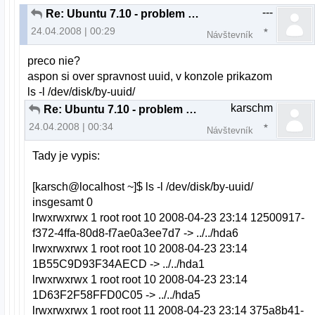
---
Re: Ubuntu 7.10 - problem s bootovanim
24.04.2008 | 00:29
Návštevník
preco nie?
aspon si over spravnost uuid, v konzole prikazom
ls -l /dev/disk/by-uuid/
karschm
Re: Ubuntu 7.10 - problem s bootovanim
24.04.2008 | 00:34
Návštevník
Tady je vypis:
[karsch@localhost ~]$ ls -l /dev/disk/by-uuid/
insgesamt 0
lrwxrwxrwx 1 root root 10 2008-04-23 23:14 12500917-
f372-4ffa-80d8-f7ae0a3ee7d7 -> ../../hda6
lrwxrwxrwx 1 root root 10 2008-04-23 23:14
1B55C9D93F34AECD -> ../../hda1
lrwxrwxrwx 1 root root 10 2008-04-23 23:14
1D63F2F58FFD0C05 -> ../../hda5
lrwxrwxrwx 1 root root 11 2008-04-23 23:14 375a8b41-