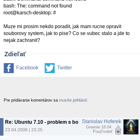
bash: The: command not found
root@karsch-desktop: #
Muze mi prosim nekdo poradit, jak mam rucne opravit
souborovy system, jak to pise? Co se vubec stalo a jde to
nejak zachranit?
Zdieľať
Facebook
Twitter
Pre pridávanie komentárov sa
musíte prihlásiť
.
Stanislav Hoferek
Re: Ubuntu 7.10 - problem s bootovanim
Greenie 18.04
23.04.2008 | 23:25
Používateľ