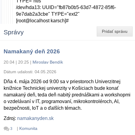
TYPE="ntfs"
/dev/hda13: UUID="fb87b0b5-63d7-4872-85f6-
9e7dab2a3cbe" TYPE="ext2"
[root@localhost karsch]#
Správy
Pridať správu
Namakaný deň 2026
20.04 | 20:25
|
Miroslav Bendík
Dátum udalosti:
04.05.2026
Dňa 4. mája 2026 od 9:00 sa v priestoroch Univerzitnej
knižnice Technickej univerzity v Košiciach bude konať
namakaný deň, teda deň nabitý prednáškami a workshopmi
o vzdelávaní v IT, programovaní, mikrokontroléroch, AI,
bezpečnosti, IoT a o ďalších témach.
Zdroj:
namakanyden.sk
|
Komunita
3