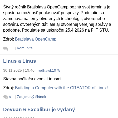
Štvrtý ročník Bratislava OpenCamp pozná svoj termín a je
spustená možnosť prihlasovať príspevky. Podujatie sa
zameriava na témy otvorených technológii, otvoreného
softvéru, otvorených dát, ale aj otvorenej verejnej správy a
podobne. Podujatie sa uskutoční 25.4.2026 na FIIT STU.
Zdroj:
Bratislava OpenCamp
|
Komunita
1
Linus a Linus
30.11.2025 | 19:40
|
redhawk1975
Stavba počítača dvomi Linusmi
Zdroj:
Building a Computer with the CREATOR of Linux!
|
Zaujímavý článok
8
Devuan 6 Excalibur je vydaný