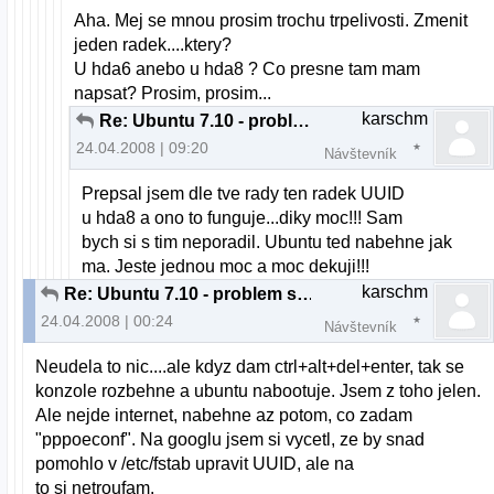
Aha. Mej se mnou prosim trochu trpelivosti. Zmenit
jeden radek....ktery?
U hda6 anebo u hda8 ? Co presne tam mam
napsat? Prosim, prosim...
karschm
Re: Ubuntu 7.10 - problem s bootovanim
24.04.2008 | 09:20
Návštevník
Prepsal jsem dle tve rady ten radek UUID
u hda8 a ono to funguje...diky moc!!! Sam
bych si s tim neporadil. Ubuntu ted nabehne jak
ma. Jeste jednou moc a moc dekuji!!!
karschm
Re: Ubuntu 7.10 - problem s bootovanim
24.04.2008 | 00:24
Návštevník
Neudela to nic....ale kdyz dam ctrl+alt+del+enter, tak se
konzole rozbehne a ubuntu nabootuje. Jsem z toho jelen.
Ale nejde internet, nabehne az potom, co zadam
"pppoeconf". Na googlu jsem si vycetl, ze by snad
pomohlo v /etc/fstab upravit UUID, ale na
to si netroufam.