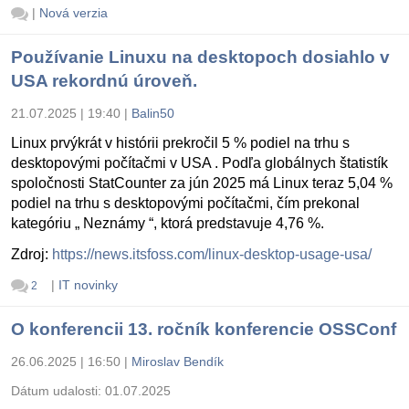
|
Nová verzia
Používanie Linuxu na desktopoch dosiahlo v
USA rekordnú úroveň.
21.07.2025 | 19:40
|
Balin50
Linux prvýkrát v histórii prekročil 5 % podiel na trhu s
desktopovými počítačmi v USA . Podľa globálnych štatistík
spoločnosti StatCounter za jún 2025 má Linux teraz 5,04 %
podiel na trhu s desktopovými počítačmi, čím prekonal
kategóriu „ Neznámy “, ktorá predstavuje 4,76 %.
Zdroj:
https://news.itsfoss.com/linux-desktop-usage-usa/
|
IT novinky
2
O konferencii 13. ročník konferencie OSSConf
26.06.2025 | 16:50
|
Miroslav Bendík
Dátum udalosti:
01.07.2025