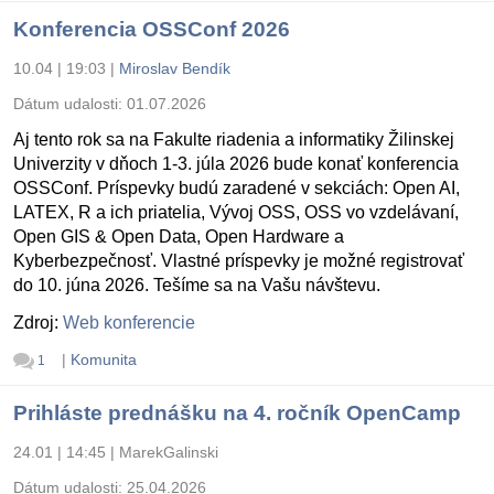
Konferencia OSSConf 2026
10.04 | 19:03
|
Miroslav Bendík
Dátum udalosti:
01.07.2026
Aj tento rok sa na Fakulte riadenia a informatiky Žilinskej
Univerzity v dňoch 1-3. júla 2026 bude konať konferencia
OSSConf. Príspevky budú zaradené v sekciách: Open AI,
LATEX, R a ich priatelia, Vývoj OSS, OSS vo vzdelávaní,
Open GIS & Open Data, Open Hardware a
Kyberbezpečnosť. Vlastné príspevky je možné registrovať
do 10. júna 2026. Tešíme sa na Vašu návštevu.
Zdroj:
Web konferencie
|
Komunita
1
Prihláste prednášku na 4. ročník OpenCamp
24.01 | 14:45
|
MarekGalinski
Dátum udalosti:
25.04.2026