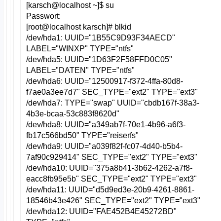
[karsch@localhost ~]$ su
Passwort:
[root@localhost karsch]# blkid
/dev/hda1: UUID="1B55C9D93F34AECD"
LABEL="WINXP" TYPE="ntfs"
/dev/hda5: UUID="1D63F2F58FFD0C05"
LABEL="DATEN" TYPE="ntfs"
/dev/hda6: UUID="12500917-f372-4ffa-80d8-
f7ae0a3ee7d7" SEC_TYPE="ext2" TYPE="ext3"
/dev/hda7: TYPE="swap" UUID="cbdb167f-38a3-
4b3e-bcaa-53c883f8620d"
/dev/hda8: UUID="a349ab7f-70e1-4b96-a6f3-
fb17c566bd50" TYPE="reiserfs"
/dev/hda9: UUID="a039f82f-fc07-4d40-b5b4-
7af90c929414" SEC_TYPE="ext2" TYPE="ext3"
/dev/hda10: UUID="375a8b41-3b62-4262-a7f8-
eacc8fb95e5b" SEC_TYPE="ext2" TYPE="ext3"
/dev/hda11: UUID="d5d9ed3e-20b9-4261-8861-
18546b43e426" SEC_TYPE="ext2" TYPE="ext3"
/dev/hda12: UUID="FAE452B4E45272BD"