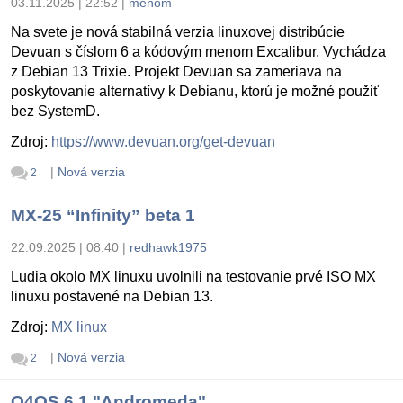
03.11.2025 | 22:52
|
menom
Na svete je nová stabilná verzia linuxovej distribúcie
Devuan s číslom 6 a kódovým menom Excalibur. Vychádza
z Debian 13 Trixie. Projekt Devuan sa zameriava na
poskytovanie alternatívy k Debianu, ktorú je možné použiť
bez SystemD.
Zdroj:
https://www.devuan.org/get-devuan
|
Nová verzia
2
MX-25 “Infinity” beta 1
22.09.2025 | 08:40
|
redhawk1975
Ludia okolo MX linuxu uvolnili na testovanie prvé ISO MX
linuxu postavené na Debian 13.
Zdroj:
MX linux
|
Nová verzia
2
Q4OS 6.1 "Andromeda"