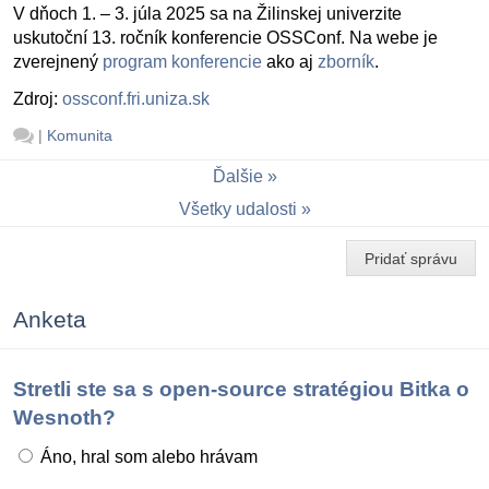
V dňoch 1. – 3. júla 2025 sa na Žilinskej univerzite
uskutoční 13. ročník konferencie OSSConf. Na webe je
zverejnený
program konferencie
ako aj
zborník
.
Zdroj:
ossconf.fri.uniza.sk
|
Komunita
Ďalšie
Všetky udalosti
Pridať správu
Anketa
Stretli ste sa s open-source stratégiou Bitka o
Wesnoth?
Áno, hral som alebo hrávam