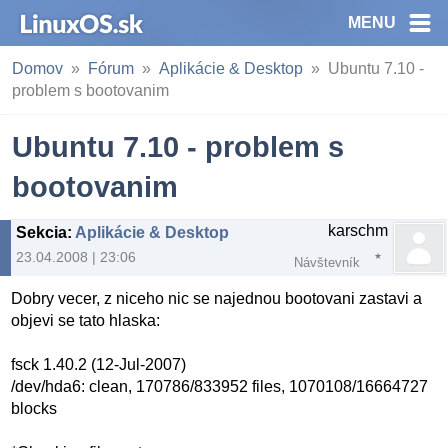
MENU
Domov
Fórum
Aplikácie & Desktop
Ubuntu 7.10 -
problem s bootovanim
Ubuntu 7.10 - problem s
bootovanim
karschm
Sekcia
:
Aplikácie & Desktop
23.04.2008 | 23:06
Návštevník
Dobry vecer, z niceho nic se najednou bootovani zastavi a
objevi se tato hlaska:
fsck 1.40.2 (12-Jul-2007)
/dev/hda6: clean, 170786/833952 files, 1070108/16664727
blocks