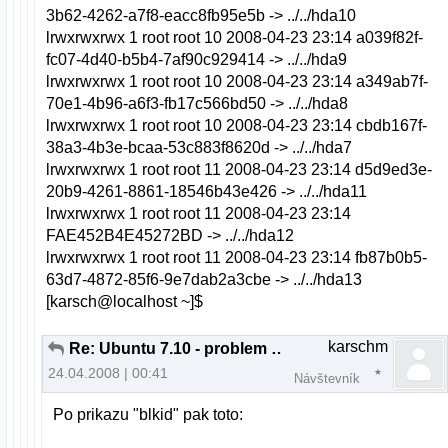
3b62-4262-a7f8-eacc8fb95e5b -> ../../hda10
lrwxrwxrwx 1 root root 10 2008-04-23 23:14 a039f82f-
fc07-4d40-b5b4-7af90c929414 -> ../../hda9
lrwxrwxrwx 1 root root 10 2008-04-23 23:14 a349ab7f-
70e1-4b96-a6f3-fb17c566bd50 -> ../../hda8
lrwxrwxrwx 1 root root 10 2008-04-23 23:14 cbdb167f-
38a3-4b3e-bcaa-53c883f8620d -> ../../hda7
lrwxrwxrwx 1 root root 11 2008-04-23 23:14 d5d9ed3e-
20b9-4261-8861-18546b43e426 -> ../../hda11
lrwxrwxrwx 1 root root 11 2008-04-23 23:14
FAE452B4E45272BD -> ../../hda12
lrwxrwxrwx 1 root root 11 2008-04-23 23:14 fb87b0b5-
63d7-4872-85f6-9e7dab2a3cbe -> ../../hda13
[karsch@localhost ~]$
karschm
Re: Ubuntu 7.10 - problem s bootovanim
24.04.2008 | 00:41
Návštevník
Po prikazu "blkid" pak toto: