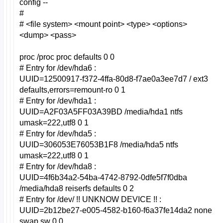
config --
#
# <file system> <mount point> <type> <options>
<dump> <pass>
proc /proc proc defaults 0 0
# Entry for /dev/hda6 :
UUID=12500917-f372-4ffa-80d8-f7ae0a3ee7d7 / ext3
defaults,errors=remount-ro 0 1
# Entry for /dev/hda1 :
UUID=A2F03A5FF03A39BD /media/hda1 ntfs
umask=222,utf8 0 1
# Entry for /dev/hda5 :
UUID=306053E76053B1F8 /media/hda5 ntfs
umask=222,utf8 0 1
# Entry for /dev/hda8 :
UUID=4f6b34a2-54ba-4742-8792-0dfe5f7f0dba
/media/hda8 reiserfs defaults 0 2
# Entry for /dev/ !! UNKNOW DEVICE !! :
UUID=2b12be27-e005-4582-b160-f6a37fe14da2 none
swap sw 0 0