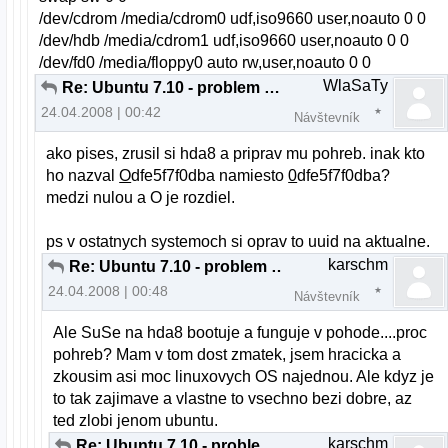
/dev/cdrom /media/cdrom0 udf,iso9660 user,noauto 0 0
/dev/hdb /media/cdrom1 udf,iso9660 user,noauto 0 0
/dev/fd0 /media/floppy0 auto rw,user,noauto 0 0
WlaSaTy
Re: Ubuntu 7.10 - problem s bootovanim
24.04.2008 | 00:42
Návštevník
ako pises, zrusil si hda8 a priprav mu pohreb. inak kto
ho nazval
O
dfe5f7f0dba namiesto
0
dfe5f7f0dba?
medzi nulou a O je rozdiel.
ps v ostatnych systemoch si oprav to uuid na aktualne.
karschm
Re: Ubuntu 7.10 - problem s bootovanim
24.04.2008 | 00:48
Návštevník
Ale SuSe na hda8 bootuje a funguje v pohode....proc
pohreb? Mam v tom dost zmatek, jsem hracicka a
zkousim asi moc linuxovych OS najednou. Ale kdyz je
to tak zajimave a vlastne to vsechno bezi dobre, az
ted zlobi jenom ubuntu.
karschm
Re: Ubuntu 7.10 - problem s bootovanim