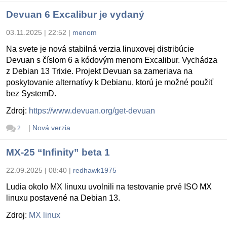
Devuan 6 Excalibur je vydaný
03.11.2025 | 22:52
|
menom
Na svete je nová stabilná verzia linuxovej distribúcie
Devuan s číslom 6 a kódovým menom Excalibur. Vychádza
z Debian 13 Trixie. Projekt Devuan sa zameriava na
poskytovanie alternatívy k Debianu, ktorú je možné použiť
bez SystemD.
Zdroj:
https://www.devuan.org/get-devuan
|
Nová verzia
2
MX-25 “Infinity” beta 1
22.09.2025 | 08:40
|
redhawk1975
Ludia okolo MX linuxu uvolnili na testovanie prvé ISO MX
linuxu postavené na Debian 13.
Zdroj:
MX linux