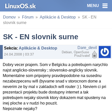
MENU
Domov
Fórum
Aplikácie & Desktop
SK - EN
slovnik surne
SK - EN slovnik surne
Dare_devil
Sekcia
:
Aplikácie & Desktop
Debian, OpenSuse
24.04.2008 | 03:37
Používateľ
Dobry vecer prajem. Som v Belgicku a potrebujem narychlo
najst anglicko-slovensky ; slovensko-anglicky slovnik.
Momentalne som pripojeny pravdepodobne na susednu
nezabezpecenu wifi (byvame snad v storocnom dome a
neverim ze by mal v zakladoch wifi router :) ). Neviem ci pri
prezentacii projektu bude dostupny internet a tak
potrebujem nejaky slovnik ktory dokazem mat spusteny na
inej ploche a v nudzi ho pouzit.
Nepoznate nejaky?