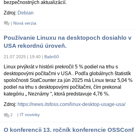
bezpečnostných aktualizácií.
Zdroj:
Debian
|
Nová verzia
Používanie Linuxu na desktopoch dosiahlo v
USA rekordnú úroveň.
21.07.2025 | 19:40
|
Balin50
Linux prvýkrát v histórii prekročil 5 % podiel na trhu s
desktopovými počítačmi v USA . Podľa globálnych štatistík
spoločnosti StatCounter za jún 2025 má Linux teraz 5,04 %
podiel na trhu s desktopovými počítačmi, čím prekonal
kategóriu „ Neznámy “, ktorá predstavuje 4,76 %.
Zdroj:
https://news.itsfoss.com/linux-desktop-usage-usa/
|
IT novinky
2
O konferencii 13. ročník konferencie OSSConf