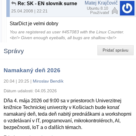
Matej Krajčovič
Re: SK - EN slovnik surne
Ubuntu 8.10
25.04.2008 | 22:21
Používateľ
StarDict je velmi dobry
You are registered as user #457083 with the Linux Counter.
<br/> Given enough eyeballs, all bugs are shallow.<br/>
Správy
Pridať správu
Namakaný deň 2026
20.04 | 20:25
|
Miroslav Bendík
Dátum udalosti:
04.05.2026
Dňa 4. mája 2026 od 9:00 sa v priestoroch Univerzitnej
knižnice Technickej univerzity v Košiciach bude konať
namakaný deň, teda deň nabitý prednáškami a workshopmi
o vzdelávaní v IT, programovaní, mikrokontroléroch, AI,
bezpečnosti, IoT a o ďalších témach.