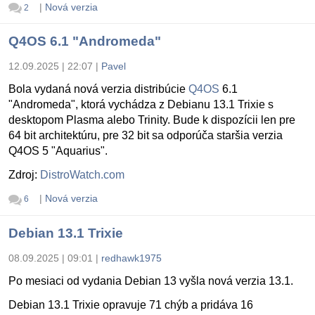
|
Nová verzia
2
Q4OS 6.1 "Andromeda"
12.09.2025 | 22:07
|
Pavel
Bola vydaná nová verzia distribúcie
Q4OS
6.1
"Andromeda", ktorá vychádza z Debianu 13.1 Trixie s
desktopom Plasma alebo Trinity. Bude k dispozícii len pre
64 bit architektúru, pre 32 bit sa odporúča staršia verzia
Q4OS 5 "Aquarius".
Zdroj:
DistroWatch.com
|
Nová verzia
6
Debian 13.1 Trixie
08.09.2025 | 09:01
|
redhawk1975
Po mesiaci od vydania Debian 13 vyšla nová verzia 13.1.
Debian 13.1 Trixie opravuje 71 chýb a pridáva 16