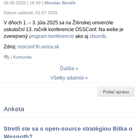
26.06.2025 | 16:50
|
Miroslav Bendík
Dátum udalosti:
01.07.2025
V dňoch 1. – 3. júla 2025 sa na Žilinskej univerzite
uskutoční 13. ročník konferencie OSSConf. Na webe je
zverejnený
program konferencie
ako aj
zborník
.
Zdroj:
ossconf.fri.uniza.sk
|
Komunita
Ďalšie
Všetky udalosti
Pridať správu
Anketa
Stretli ste sa s open-source stratégiou Bitka o
Wesnoth?