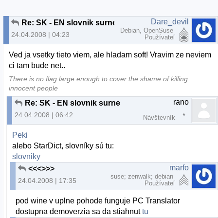
Dare_devil
Re: SK - EN slovnik surne
Debian, OpenSuse
24.04.2008 | 04:23
Používateľ
Ved ja vsetky tieto viem, ale hladam soft! Vravim ze neviem
ci tam bude net..
There is no flag large enough to cover the shame of killing
innocent people
rano
Re: SK - EN slovnik surne
24.04.2008 | 06:42
Návštevník
Peki
alebo StarDict, slovníky sú tu:
slovniky
marfo
<<<>>>
suse; zenwalk; debian
24.04.2008 | 17:35
Používateľ
pod wine v uplne pohode funguje PC Translator
dostupna demoverzia sa da stiahnut
tu