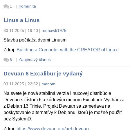
|
Komunita
1
Linus a Linus
30.11.2025 | 19:40
|
redhawk1975
Stavba počítača dvomi Linusmi
Zdroj:
Building a Computer with the CREATOR of Linux!
|
Zaujímavý článok
8
Devuan 6 Excalibur je vydaný
03.11.2025 | 22:52
|
menom
Na svete je nová stabilná verzia linuxovej distribúcie
Devuan s číslom 6 a kódovým menom Excalibur. Vychádza
z Debian 13 Trixie. Projekt Devuan sa zameriava na
poskytovanie alternatívy k Debianu, ktorú je možné použiť
bez SystemD.
Zdroj:
https://www.devuan.org/get-devuan