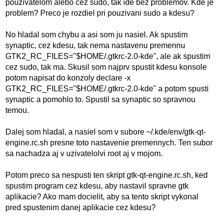
pouzivatelom alebo cez sudo, tak ide bez problemov. Kde je
problem? Preco je rozdiel pri pouzivani sudo a kdesu?
No hladal som chybu a asi som ju nasiel. Ak spustim
synaptic, cez kdesu, tak nema nastavenu premennu
GTK2_RC_FILES="$HOME/.gtkrc-2.0-kde", ale ak spustim
cez sudo, tak ma. Skusil som najprv spustit kdesu konsole
potom napisat do konzoly declare -x
GTK2_RC_FILES="$HOME/.gtkrc-2.0-kde" a potom spusti
synaptic a pomohlo to. Spustil sa synaptic so spravnou
temou.
Dalej som hladal, a nasiel som v subore ~/.kde/env/gtk-qt-
engine.rc.sh presne toto nastavenie premennych. Ten subor
sa nachadza aj v uzivatelolvi root aj v mojom.
Potom preco sa nespusti ten skript gtk-qt-engine.rc.sh, ked
spustim program cez kdesu, aby nastavil spravne gtk
aplikacie? Ako mam docielit, aby sa tento skript vykonal
pred spustenim danej aplikacie cez kdesu?