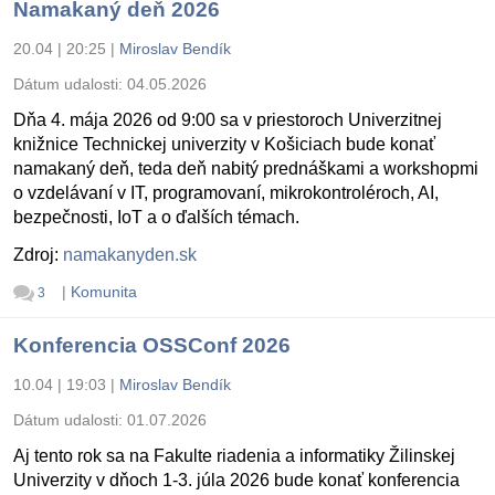
Namakaný deň 2026
20.04 | 20:25
|
Miroslav Bendík
Dátum udalosti:
04.05.2026
Dňa 4. mája 2026 od 9:00 sa v priestoroch Univerzitnej
knižnice Technickej univerzity v Košiciach bude konať
namakaný deň, teda deň nabitý prednáškami a workshopmi
o vzdelávaní v IT, programovaní, mikrokontroléroch, AI,
bezpečnosti, IoT a o ďalších témach.
Zdroj:
namakanyden.sk
|
Komunita
3
Konferencia OSSConf 2026
10.04 | 19:03
|
Miroslav Bendík
Dátum udalosti:
01.07.2026
Aj tento rok sa na Fakulte riadenia a informatiky Žilinskej
Univerzity v dňoch 1-3. júla 2026 bude konať konferencia