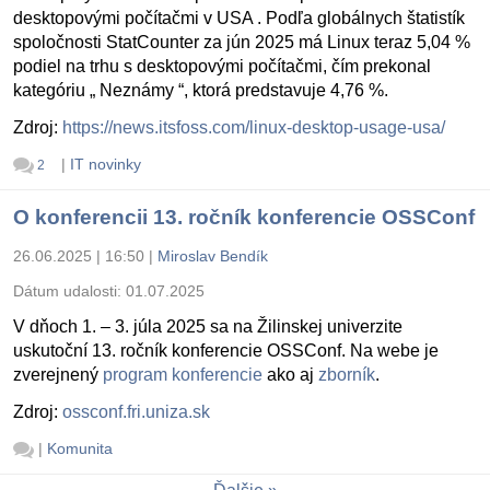
desktopovými počítačmi v USA . Podľa globálnych štatistík
spoločnosti StatCounter za jún 2025 má Linux teraz 5,04 %
podiel na trhu s desktopovými počítačmi, čím prekonal
kategóriu „ Neznámy “, ktorá predstavuje 4,76 %.
Zdroj:
https://news.itsfoss.com/linux-desktop-usage-usa/
|
IT novinky
2
O konferencii 13. ročník konferencie OSSConf
26.06.2025 | 16:50
|
Miroslav Bendík
Dátum udalosti:
01.07.2025
V dňoch 1. – 3. júla 2025 sa na Žilinskej univerzite
uskutoční 13. ročník konferencie OSSConf. Na webe je
zverejnený
program konferencie
ako aj
zborník
.
Zdroj:
ossconf.fri.uniza.sk
|
Komunita