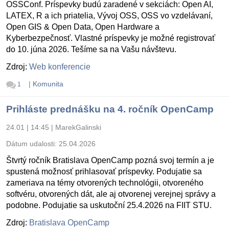
OSSConf. Príspevky budú zaradené v sekciách: Open AI,
LATEX, R a ich priatelia, Vývoj OSS, OSS vo vzdelávaní,
Open GIS & Open Data, Open Hardware a
Kyberbezpečnosť. Vlastné príspevky je možné registrovať
do 10. júna 2026. Tešíme sa na Vašu návštevu.
Zdroj:
Web konferencie
|
Komunita
1
Prihláste prednášku na 4. ročník OpenCamp
24.01 | 14:45
|
MarekGalinski
Dátum udalosti:
25.04.2026
Štvrtý ročník Bratislava OpenCamp pozná svoj termín a je
spustená možnosť prihlasovať príspevky. Podujatie sa
zameriava na témy otvorených technológii, otvoreného
softvéru, otvorených dát, ale aj otvorenej verejnej správy a
podobne. Podujatie sa uskutoční 25.4.2026 na FIIT STU.
Zdroj:
Bratislava OpenCamp