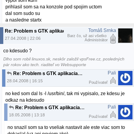
vypol som kdm
prihlasil som sa na konzole pod spojim uctom
dal som sudo su
a nasledne startx
Tomáš Srnka
Re: Problem s GTK aplikaciami po upgrade
Barz čo, už asi všetko
27.04.2008 | 22:06
Administrátor
co kdesudo ?
Dlho som robil linuxos.sk, neskôr založil vpsFree.cz, posledných
pár rokov ako tech. riaditeľ vo Websupporte
Pali
Re: Problem s GTK aplikaciami po upgrade
28.04.2008 | 16:15
Používateľ
no ked som dal ls -l /usr/bin/, tak mi vypisalo, ze kdesu je
odkaz na kdesudo
Pali
Re: Problem s GTK aplikaciami po upgrade
18.05.2008 | 13:18
Používateľ
no snazil som sa to vseliak nastavit ale este viac som to
dokaslal (uz ani neviem ako).