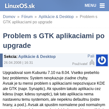
MENU
Domov
Fórum
Aplikácie & Desktop
Problem s
GTK aplikaciami po upgrade
Problem s GTK aplikaciami po
upgrade
Pali
Sekcia
:
Aplikácie & Desktop
26.04.2008 | 16:31
Používateľ
Upgradoval som Kubuntu 7.10 na 8.04. Vsetko prebehlo
bez problemov. System nevykazuje ziadne chyby.
Avsak je tu mensi problem s aplikaciami nepozivajuce KDE
ale GTK (napr. Synaptic). Ak spustim takuto aplikaciu cez
kdesu (napr. kdesu synaptic), tak tato aplikacia nema
nastavenu temu systemom, ale nepeknu defaultnu (ostre
hrany, a pod.). Avsak ak spustim normalene pod normalnym