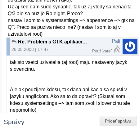
Uz aj ked dam sudo synaptic, tak uz aj vtedy sa nenacita
Qt3 ale sa puzije Raleight. Preco?
nastavil som to v systemsettings --> appearence --> gtk na
QT. Preco sa puziva nieco ine? (nastavil som to aj v
uzivatelovi root)
Pali
Re: Problem s GTK aplikaciami po upgrade
26.05.2008 | 17:47
Používateľ
takisto vsetci uzivatelia (aj root) maju nastaveny jazyk
slovencinu.
Ale ak pouzijem kdesu, tak dana aplikacia sa spusti v
jazyku anglickom. Ako sa to da opravit? (Skusal som
kdesu systemsettings --> tam som zvolil slovencinu ale
nepomohlo)
Správy
Pridať správu