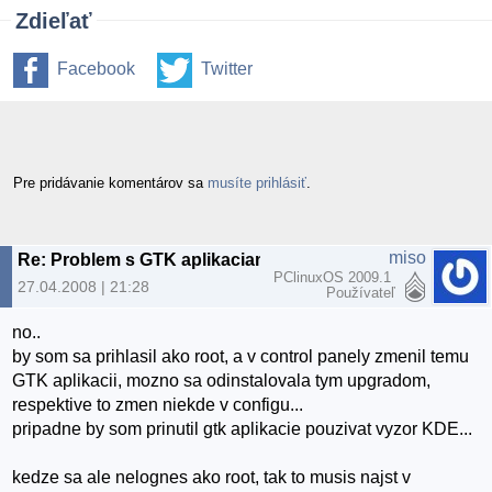
Zdieľať
Facebook
Twitter
Pre pridávanie komentárov sa
musíte prihlásiť
.
miso
Re: Problem s GTK aplikaciami po upgrade
PClinuxOS 2009.1
27.04.2008 | 21:28
Používateľ
no..
by som sa prihlasil ako root, a v control panely zmenil temu
GTK aplikacii, mozno sa odinstalovala tym upgradom,
respektive to zmen niekde v configu...
pripadne by som prinutil gtk aplikacie pouzivat vyzor KDE...
kedze sa ale nelognes ako root, tak to musis najst v