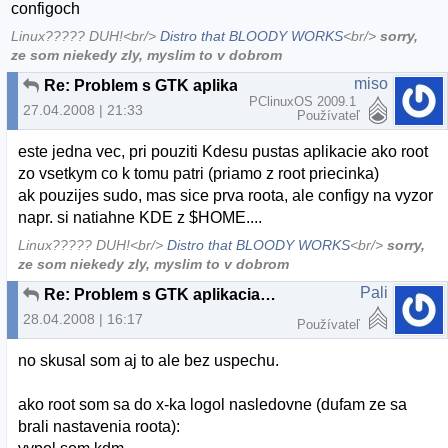
configoch
Linux????? DUH!<br/>
Distro that BLOODY WORKS
<br/>
sorry,
ze som niekedy zly, myslim to v dobrom
miso
Re: Problem s GTK aplikaciami po upgrade
PClinuxOS 2009.1
27.04.2008 | 21:33
Používateľ
este jedna vec, pri pouziti Kdesu pustas aplikacie ako root
zo vsetkym co k tomu patri (priamo z root priecinka)
ak pouzijes sudo, mas sice prva roota, ale configy na vyzor
napr. si natiahne KDE z $HOME....
Linux????? DUH!<br/>
Distro that BLOODY WORKS
<br/>
sorry,
ze som niekedy zly, myslim to v dobrom
Pali
Re: Problem s GTK aplikaciami po upgrade
28.04.2008 | 16:17
Používateľ
no skusal som aj to ale bez uspechu.
ako root som sa do x-ka logol nasledovne (dufam ze sa
brali nastavenia roota):