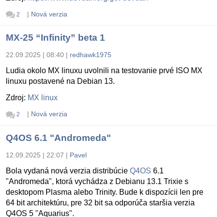
|
Nová verzia
2
MX-25 “Infinity” beta 1
22.09.2025 | 08:40
|
redhawk1975
Ludia okolo MX linuxu uvolnili na testovanie prvé ISO MX
linuxu postavené na Debian 13.
Zdroj:
MX linux
|
Nová verzia
2
Q4OS 6.1 "Andromeda"
12.09.2025 | 22:07
|
Pavel
Bola vydaná nová verzia distribúcie
Q4OS
6.1
"Andromeda", ktorá vychádza z Debianu 13.1 Trixie s
desktopom Plasma alebo Trinity. Bude k dispozícii len pre
64 bit architektúru, pre 32 bit sa odporúča staršia verzia
Q4OS 5 "Aquarius".