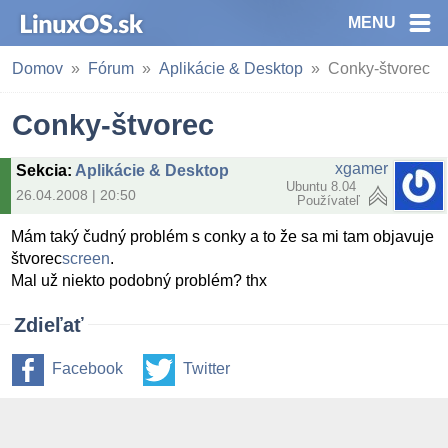
MENU
Domov
Fórum
Aplikácie & Desktop
Conky-štvorec
Conky-štvorec
xgamer
Sekcia
:
Aplikácie & Desktop
Ubuntu 8.04
26.04.2008 | 20:50
Používateľ
Mám taký čudný problém s conky a to že sa mi tam objavuje
štvorec
screen
.
Mal už niekto podobný problém? thx
Zdieľať
Facebook
Twitter