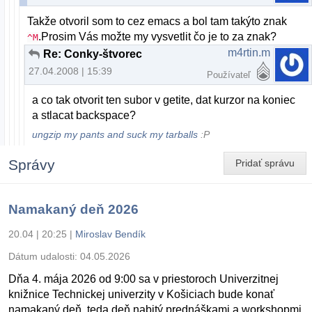
Takže otvoril som to cez emacs a bol tam takýto znak
.Prosim Vás možte my vysvetlit čo je to za znak?
^M
m4rtin.m
Re: Conky-štvorec
27.04.2008 | 15:39
Používateľ
a co tak otvorit ten subor v getite, dat kurzor na koniec
a stlacat backspace?
ungzip my pants and suck my tarballs
:P
Správy
Pridať správu
Namakaný deň 2026
20.04 | 20:25
|
Miroslav Bendík
Dátum udalosti:
04.05.2026
Dňa 4. mája 2026 od 9:00 sa v priestoroch Univerzitnej
knižnice Technickej univerzity v Košiciach bude konať
namakaný deň, teda deň nabitý prednáškami a workshopmi