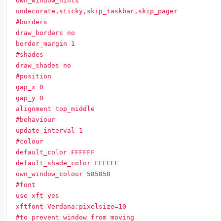
own_window_hints
undecorate,sticky,skip_taskbar,skip_pager
#borders
draw_borders no
border_margin 1
#shades
draw_shades no
#position
gap_x 0
gap_y 0
alignment top_middle
#behaviour
update_interval 1
#colour
default_color FFFFFF
default_shade_color FFFFFF
own_window_colour 585858
#font
use_xft yes
xftfont Verdana:pixelsize=10
#to prevent window from moving