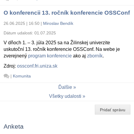
O konferencii 13. ročník konferencie OSSConf
26.06.2025 | 16:50
|
Miroslav Bendík
Dátum udalosti:
01.07.2025
V dňoch 1. – 3. júla 2025 sa na Žilinskej univerzite
uskutoční 13. ročník konferencie OSSConf. Na webe je
zverejnený
program konferencie
ako aj
zborník
.
Zdroj:
ossconf.fri.uniza.sk
|
Komunita
Ďalšie
Všetky udalosti
Pridať správu
Anketa