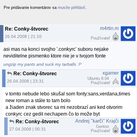
Pre pridávanie komentárov sa
musíte prihlásiť
.
m4rtin.m
Re: Conky-štvorec
26.04.2008 | 21:10
Používateľ
asi mas na konci svojho '.conkyrc' suboru nejake
neviditelne pismenko ktore nie je v tvojom fonte
ungzip my pants and suck my tarballs
:P
xgamer
Re: Conky-štvorec
Ubuntu 8.04
26.04.2008 | 23:31
Používateľ
v tomto nebude lebo skušal som fonty:sans,verdana,times
new roman a stále to tam bolo
a žiaden znak stvorec sa mi nezobrazí ani ked otvorim
conkyrc cez gedit nechapem čo to može byt
Andrej "karči" Krajči
Re: Conky-štvorec
Gentoo
27.04.2008 | 00:31
Používateľ