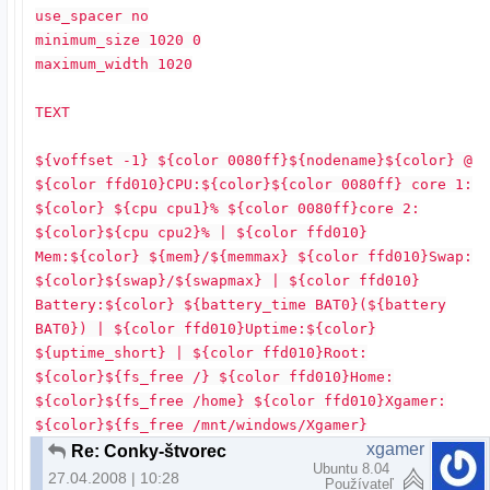
use_spacer no
minimum_size 1020 0
maximum_width 1020
TEXT
${voffset -1} ${color 0080ff}${nodename}${color} @
${color ffd010}CPU:${color}${color 0080ff} core 1:
${color} ${cpu cpu1}% ${color 0080ff}core 2:
${color}${cpu cpu2}% | ${color ffd010}
Mem:${color} ${mem}/${memmax} ${color ffd010}Swap:
${color}${swap}/${swapmax} | ${color ffd010}
Battery:${color} ${battery_time BAT0}(${battery
BAT0}) | ${color ffd010}Uptime:${color}
${uptime_short} | ${color ffd010}Root:
${color}${fs_free /} ${color ffd010}Home:
${color}${fs_free /home} ${color ffd010}Xgamer:
${color}${fs_free /mnt/windows/Xgamer}
xgamer
Re: Conky-štvorec
Ubuntu 8.04
27.04.2008 | 10:28
Používateľ