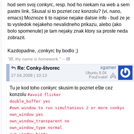
hod sem svoj conkyrc, resp. hod ho niekam na web a sem
pastni link. Skusal si to pozriet cez konzolu? (vi, nano,
emacs) Moznoze ti to napise nejake dalsie info - bud ze je
to vysledok nejakeho nevalidneho prikazu, alebo (ako
bolo spomenute) je tam nejaky znak ktory sa proste neda
zobrazit.
Kazdopadne, .conkyrc by bodlo ;)
"IB, thy name is homework." --
IB
xgamer
Re: Conky-štvorec
Ubuntu 8.04
27.04.2008 | 10:13
Používateľ
Tu je kod toho conkyrc skusim to pozriet ešte cez
konzolu
#avoid flicker
double_buffer yes
#own window to run simultanious 2 or more conkys
own_window yes
own_window_transparent no
own_window_type normal