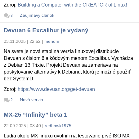
Zdroj:
Building a Computer with the CREATOR of Linux!
|
Zaujímavý článok
8
Devuan 6 Excalibur je vydaný
03.11.2025 | 22:52
|
menom
Na svete je nová stabilná verzia linuxovej distribúcie
Devuan s číslom 6 a kódovým menom Excalibur. Vychádza
z Debian 13 Trixie. Projekt Devuan sa zameriava na
poskytovanie alternatívy k Debianu, ktorú je možné použiť
bez SystemD.
Zdroj:
https://www.devuan.org/get-devuan
|
Nová verzia
2
MX-25 “Infinity” beta 1
22.09.2025 | 08:40
|
redhawk1975
Ludia okolo MX linuxu uvolnili na testovanie prvé ISO MX