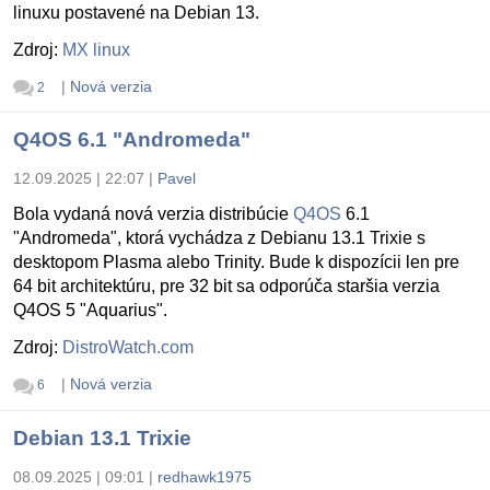
linuxu postavené na Debian 13.
Zdroj:
MX linux
|
Nová verzia
2
Q4OS 6.1 "Andromeda"
12.09.2025 | 22:07
|
Pavel
Bola vydaná nová verzia distribúcie
Q4OS
6.1
"Andromeda", ktorá vychádza z Debianu 13.1 Trixie s
desktopom Plasma alebo Trinity. Bude k dispozícii len pre
64 bit architektúru, pre 32 bit sa odporúča staršia verzia
Q4OS 5 "Aquarius".
Zdroj:
DistroWatch.com
|
Nová verzia
6
Debian 13.1 Trixie
08.09.2025 | 09:01
|
redhawk1975