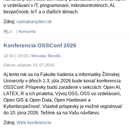
o vzdelávaní v IT, programovaní, mikrokontroléroch, AI,
bezpečnosti, IoT a o ďalších témach.
Zdroj:
namakanyden.sk
|
Komunita
3
Konferencia OSSConf 2026
10.04 | 19:03
|
Miroslav Bendík
Dátum udalosti:
01.07.2026
Aj tento rok sa na Fakulte riadenia a informatiky Žilinskej
Univerzity v dňoch 1-3. júla 2026 bude konať konferencia
OSSConf. Príspevky budú zaradené v sekciách: Open AI,
LATEX, R a ich priatelia, Vývoj OSS, OSS vo vzdelávaní,
Open GIS & Open Data, Open Hardware a
Kyberbezpečnosť. Vlastné príspevky je možné registrovať
do 10. júna 2026. Tešíme sa na Vašu návštevu.
Zdroj:
Web konferencie