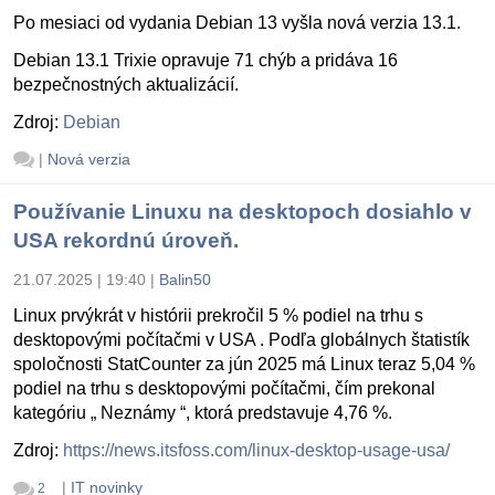
Po mesiaci od vydania Debian 13 vyšla nová verzia 13.1.
Debian 13.1 Trixie opravuje 71 chýb a pridáva 16
bezpečnostných aktualizácií.
Zdroj:
Debian
|
Nová verzia
Používanie Linuxu na desktopoch dosiahlo v
USA rekordnú úroveň.
21.07.2025 | 19:40
|
Balin50
Linux prvýkrát v histórii prekročil 5 % podiel na trhu s
desktopovými počítačmi v USA . Podľa globálnych štatistík
spoločnosti StatCounter za jún 2025 má Linux teraz 5,04 %
podiel na trhu s desktopovými počítačmi, čím prekonal
kategóriu „ Neznámy “, ktorá predstavuje 4,76 %.
Zdroj:
https://news.itsfoss.com/linux-desktop-usage-usa/
|
IT novinky
2