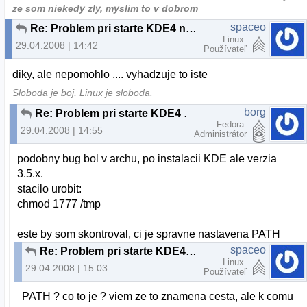
ze som niekedy zly, myslim to v dobrom
spaceo
Re: Problem pri starte KDE4 na PCLinuxOS
Linux
29.04.2008 | 14:42
Používateľ
diky, ale nepomohlo .... vyhadzuje to iste
Sloboda je boj, Linux je sloboda.
borg
Re: Problem pri starte KDE4 na PCLinuxOS
Fedora
29.04.2008 | 14:55
Administrátor
podobny bug bol v archu, po instalacii KDE ale verzia
3.5.x.
stacilo urobit:
chmod 1777 /tmp
este by som skontroval, ci je spravne nastavena PATH
spaceo
Re: Problem pri starte KDE4 na PCLinuxOS
Linux
29.04.2008 | 15:03
Používateľ
PATH ? co to je ? viem ze to znamena cesta, ale k comu