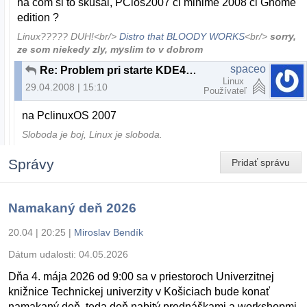
na com si to skusal, PClos2007 ci minime 2008 ci Gnome
edition ?
Linux????? DUH!<br/>
Distro that BLOODY WORKS
<br/>
sorry,
ze som niekedy zly, myslim to v dobrom
spaceo
Re: Problem pri starte KDE4 na PCLinuxOS
Linux
29.04.2008 | 15:10
Používateľ
na PclinuxOS 2007
Sloboda je boj, Linux je sloboda.
Správy
Pridať správu
Namakaný deň 2026
20.04 | 20:25
|
Miroslav Bendík
Dátum udalosti:
04.05.2026
Dňa 4. mája 2026 od 9:00 sa v priestoroch Univerzitnej
knižnice Technickej univerzity v Košiciach bude konať
namakaný deň, teda deň nabitý prednáškami a workshopmi