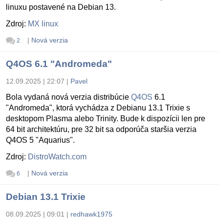
linuxu postavené na Debian 13.
Zdroj:
MX linux
|
Nová verzia
2
Q4OS 6.1 "Andromeda"
12.09.2025 | 22:07
|
Pavel
Bola vydaná nová verzia distribúcie
Q4OS
6.1
"Andromeda", ktorá vychádza z Debianu 13.1 Trixie s
desktopom Plasma alebo Trinity. Bude k dispozícii len pre
64 bit architektúru, pre 32 bit sa odporúča staršia verzia
Q4OS 5 "Aquarius".
Zdroj:
DistroWatch.com
|
Nová verzia
6
Debian 13.1 Trixie
08.09.2025 | 09:01
|
redhawk1975