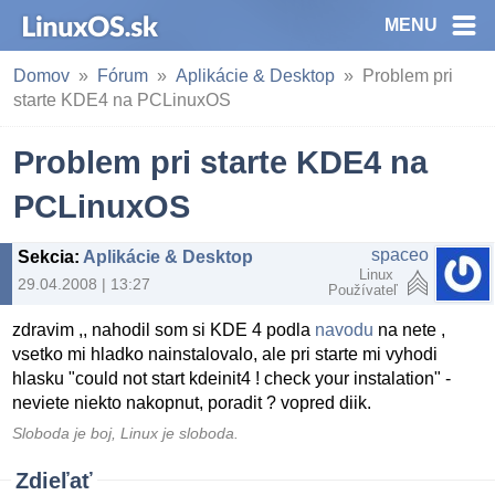
MENU
Domov
Fórum
Aplikácie & Desktop
Problem pri
starte KDE4 na PCLinuxOS
Problem pri starte KDE4 na
PCLinuxOS
spaceo
Sekcia
:
Aplikácie & Desktop
Linux
29.04.2008 | 13:27
Používateľ
zdravim ,, nahodil som si KDE 4 podla
navodu
na nete ,
vsetko mi hladko nainstalovalo, ale pri starte mi vyhodi
hlasku "could not start kdeinit4 ! check your instalation" -
neviete niekto nakopnut, poradit ? vopred diik.
Sloboda je boj, Linux je sloboda.
Zdieľať