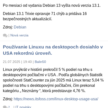
Po mesiaci od vydania Debian 13 vyšla nová verzia 13.1.
Debian 13.1 Trixie opravuje 71 chýb a pridáva 16
bezpečnostných aktualizácií.
Zdroj:
Debian
|
Nová verzia
Používanie Linuxu na desktopoch dosiahlo v
USA rekordnú úroveň.
21.07.2025 | 19:40
|
Balin50
Linux prvýkrát v histórii prekročil 5 % podiel na trhu s
desktopovými počítačmi v USA . Podľa globálnych štatistík
spoločnosti StatCounter za jún 2025 má Linux teraz 5,04 %
podiel na trhu s desktopovými počítačmi, čím prekonal
kategóriu „ Neznámy “, ktorá predstavuje 4,76 %.
Zdroj:
https://news.itsfoss.com/linux-desktop-usage-usa/
|
IT novinky
2