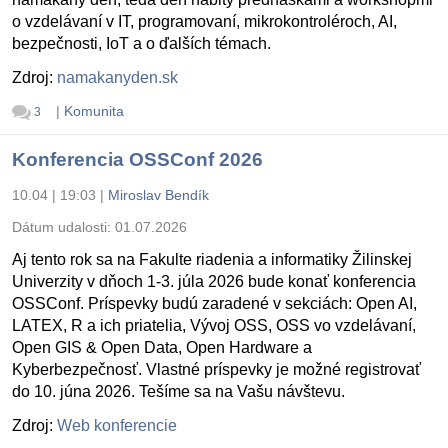
o vzdelávaní v IT, programovaní, mikrokontroléroch, AI,
bezpečnosti, IoT a o ďalších témach.
Zdroj:
namakanyden.sk
|
Komunita
3
Konferencia OSSConf 2026
10.04 | 19:03
|
Miroslav Bendík
Dátum udalosti:
01.07.2026
Aj tento rok sa na Fakulte riadenia a informatiky Žilinskej
Univerzity v dňoch 1-3. júla 2026 bude konať konferencia
OSSConf. Príspevky budú zaradené v sekciách: Open AI,
LATEX, R a ich priatelia, Vývoj OSS, OSS vo vzdelávaní,
Open GIS & Open Data, Open Hardware a
Kyberbezpečnosť. Vlastné príspevky je možné registrovať
do 10. júna 2026. Tešíme sa na Vašu návštevu.
Zdroj:
Web konferencie