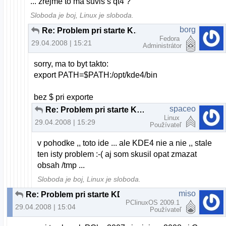
... zrejme to ma suvis s qt4 ?
Sloboda je boj, Linux je sloboda.
borg
Re: Problem pri starte KDE4 na PCLinuxOS
Fedora
29.04.2008 | 15:21
Administrátor
sorry, ma to byt takto:
export PATH=$PATH:/opt/kde4/bin
bez $ pri exporte
spaceo
Re: Problem pri starte KDE4 na PCLinuxOS
Linux
29.04.2008 | 15:29
Používateľ
v pohodke ,, toto ide ... ale KDE4 nie a nie ,, stale
ten isty problem :-( aj som skusil opat zmazat
obsah /tmp ...
Sloboda je boj, Linux je sloboda.
miso
Re: Problem pri starte KDE4 na PCLinuxOS
PClinuxOS 2009.1
29.04.2008 | 15:04
Používateľ