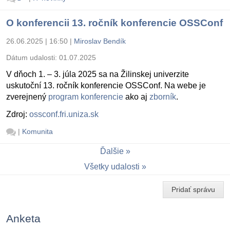
O konferencii 13. ročník konferencie OSSConf
26.06.2025 | 16:50
|
Miroslav Bendík
Dátum udalosti:
01.07.2025
V dňoch 1. – 3. júla 2025 sa na Žilinskej univerzite
uskutoční 13. ročník konferencie OSSConf. Na webe je
zverejnený
program konferencie
ako aj
zborník
.
Zdroj:
ossconf.fri.uniza.sk
|
Komunita
Ďalšie
Všetky udalosti
Pridať správu
Anketa