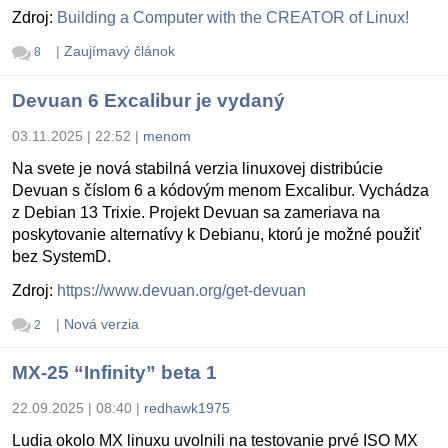
Zdroj:
Building a Computer with the CREATOR of Linux!
|
Zaujímavý článok
8
Devuan 6 Excalibur je vydaný
03.11.2025 | 22:52
|
menom
Na svete je nová stabilná verzia linuxovej distribúcie
Devuan s číslom 6 a kódovým menom Excalibur. Vychádza
z Debian 13 Trixie. Projekt Devuan sa zameriava na
poskytovanie alternatívy k Debianu, ktorú je možné použiť
bez SystemD.
Zdroj:
https://www.devuan.org/get-devuan
|
Nová verzia
2
MX-25 “Infinity” beta 1
22.09.2025 | 08:40
|
redhawk1975
Ludia okolo MX linuxu uvolnili na testovanie prvé ISO MX