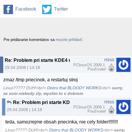
Facebook
Twitter
Pre pridávanie komentárov sa
musíte prihlásiť
.
miso
Re: Problem pri starte KDE4 na PCLinuxOS
PClinuxOS 2009.1
29.04.2008 | 14:18
Používateľ
zmaz /tmp priecinok, a restartuj stroj
Linux????? DUH!<br/>
Distro that BLOODY WORKS
<br/>
sorry,
ze som niekedy zly, myslim to v dobrom
miso
Re: Problem pri starte KDE4 na PCLinuxOS
PClinuxOS 2009.1
29.04.2008 | 14:18
Používateľ
teda, samozrejme obsah priecinka, nie cely folder!!!!!!!!
Linux????? DUH!<br/>
Distro that BLOODY WORKS
<br/>
sorry,