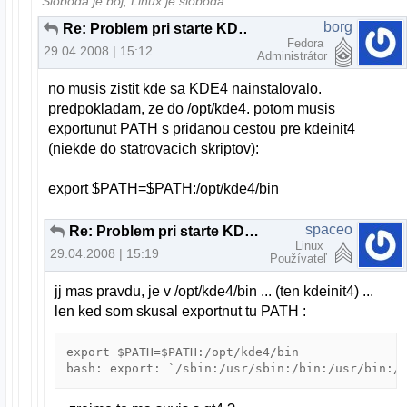
Sloboda je boj, Linux je sloboda.
borg
Re: Problem pri starte KDE4 na PCLinuxOS
Fedora
29.04.2008 | 15:12
Administrátor
no musis zistit kde sa KDE4 nainstalovalo.
predpokladam, ze do /opt/kde4. potom musis
exportunut PATH s pridanou cestou pre kdeinit4
(niekde do statrovacich skriptov):
export $PATH=$PATH:/opt/kde4/bin
spaceo
Re: Problem pri starte KDE4 na PCLinuxOS
Linux
29.04.2008 | 15:19
Používateľ
jj mas pravdu, je v /opt/kde4/bin ... (ten kdeinit4) ...
len ked som skusal exportnut tu PATH :
export $PATH=$PATH:/opt/kde4/bin
