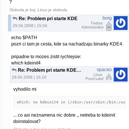
?
Sloboda je boj, Linux je sloboda.
borg
Re: Problem pri starte KDE4 na PCLinuxOS
Fedora
29.04.2008 | 15:04
Administrátor
echo $PATH
pozri ci tam je cesta, kde sa nachadzaju binarky KDE4.
pripadne to mozes zistit rychlejsie:
which kdeinit4
spaceo
Re: Problem pri starte KDE4 na PCLinuxOS
Linux
29.04.2008 | 15:10
Používateľ
vyhodilo mi
... co asi neznamena nic dobre ,, netreba to kdeinit
doinstalovat?