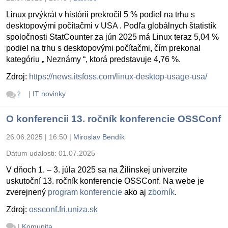
Linux prvýkrát v histórii prekročil 5 % podiel na trhu s
desktopovými počítačmi v USA . Podľa globálnych štatistík
spoločnosti StatCounter za jún 2025 má Linux teraz 5,04 %
podiel na trhu s desktopovými počítačmi, čím prekonal
kategóriu „ Neznámy “, ktorá predstavuje 4,76 %.
Zdroj:
https://news.itsfoss.com/linux-desktop-usage-usa/
|
IT novinky
2
O konferencii 13. ročník konferencie OSSConf
26.06.2025 | 16:50
|
Miroslav Bendík
Dátum udalosti:
01.07.2025
V dňoch 1. – 3. júla 2025 sa na Žilinskej univerzite
uskutoční 13. ročník konferencie OSSConf. Na webe je
zverejnený
program konferencie
ako aj
zborník
.
Zdroj:
ossconf.fri.uniza.sk
|
Komunita