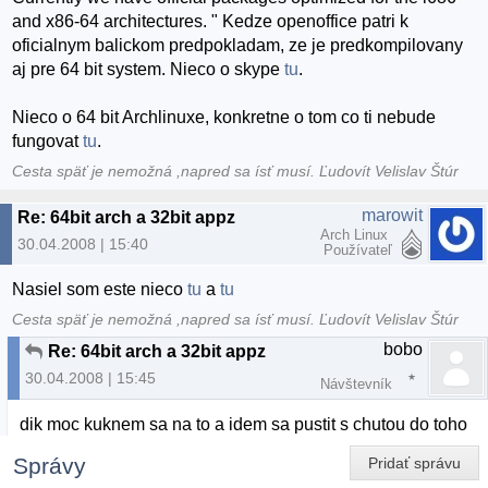
and x86-64 architectures. " Kedze openoffice patri k
oficialnym balickom predpokladam, ze je predkompilovany
aj pre 64 bit system. Nieco o skype
tu
.
Nieco o 64 bit Archlinuxe, konkretne o tom co ti nebude
fungovat
tu
.
Cesta späť je nemožná ,napred sa ísť musí. Ľudovít Velislav Štúr
marowit
Re: 64bit arch a 32bit appz
Arch Linux
30.04.2008 | 15:40
Používateľ
Nasiel som este nieco
tu
a
tu
Cesta späť je nemožná ,napred sa ísť musí. Ľudovít Velislav Štúr
bobo
Re: 64bit arch a 32bit appz
30.04.2008 | 15:45
Návštevník
dik moc kuknem sa na to a idem sa pustit s chutou do toho
Správy
Pridať správu