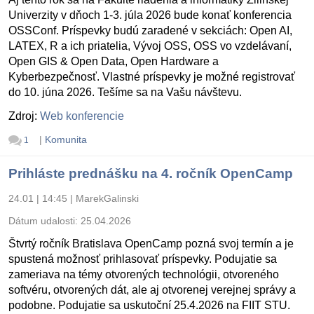
Univerzity v dňoch 1-3. júla 2026 bude konať konferencia
OSSConf. Príspevky budú zaradené v sekciách: Open AI,
LATEX, R a ich priatelia, Vývoj OSS, OSS vo vzdelávaní,
Open GIS & Open Data, Open Hardware a
Kyberbezpečnosť. Vlastné príspevky je možné registrovať
do 10. júna 2026. Tešíme sa na Vašu návštevu.
Zdroj:
Web konferencie
|
Komunita
1
Prihláste prednášku na 4. ročník OpenCamp
24.01 | 14:45
|
MarekGalinski
Dátum udalosti:
25.04.2026
Štvrtý ročník Bratislava OpenCamp pozná svoj termín a je
spustená možnosť prihlasovať príspevky. Podujatie sa
zameriava na témy otvorených technológii, otvoreného
softvéru, otvorených dát, ale aj otvorenej verejnej správy a
podobne. Podujatie sa uskutoční 25.4.2026 na FIIT STU.