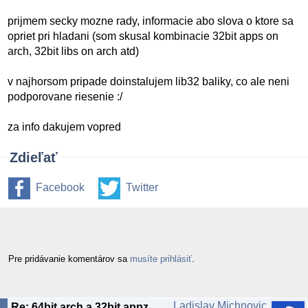
prijmem secky mozne rady, informacie abo slova o ktore sa
opriet pri hladani (som skusal kombinacie 32bit apps on
arch, 32bit libs on arch atd)
v najhorsom pripade doinstalujem lib32 baliky, co ale neni
podporovane riesenie :/
za info dakujem vopred
Zdieľať
Facebook
Twitter
Pre pridávanie komentárov sa
musíte prihlásiť
.
Ladislav Michnovic
Re: 64bit arch a 32bit appz