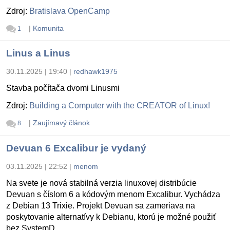
Zdroj:
Bratislava OpenCamp
|
Komunita
1
Linus a Linus
30.11.2025 | 19:40
|
redhawk1975
Stavba počítača dvomi Linusmi
Zdroj:
Building a Computer with the CREATOR of Linux!
|
Zaujímavý článok
8
Devuan 6 Excalibur je vydaný
03.11.2025 | 22:52
|
menom
Na svete je nová stabilná verzia linuxovej distribúcie
Devuan s číslom 6 a kódovým menom Excalibur. Vychádza
z Debian 13 Trixie. Projekt Devuan sa zameriava na
poskytovanie alternatívy k Debianu, ktorú je možné použiť
bez SystemD.