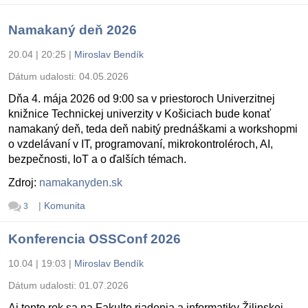
Namakaný deň 2026
20.04 | 20:25
|
Miroslav Bendík
Dátum udalosti:
04.05.2026
Dňa 4. mája 2026 od 9:00 sa v priestoroch Univerzitnej
knižnice Technickej univerzity v Košiciach bude konať
namakaný deň, teda deň nabitý prednáškami a workshopmi
o vzdelávaní v IT, programovaní, mikrokontroléroch, AI,
bezpečnosti, IoT a o ďalších témach.
Zdroj:
namakanyden.sk
|
Komunita
3
Konferencia OSSConf 2026
10.04 | 19:03
|
Miroslav Bendík
Dátum udalosti:
01.07.2026
Aj tento rok sa na Fakulte riadenia a informatiky Žilinskej