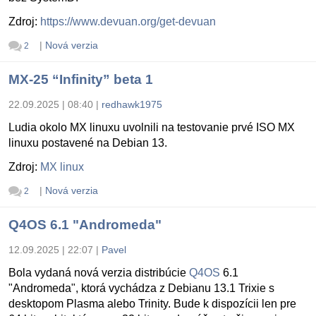
Zdroj:
https://www.devuan.org/get-devuan
|
Nová verzia
2
MX-25 “Infinity” beta 1
22.09.2025 | 08:40
|
redhawk1975
Ludia okolo MX linuxu uvolnili na testovanie prvé ISO MX
linuxu postavené na Debian 13.
Zdroj:
MX linux
|
Nová verzia
2
Q4OS 6.1 "Andromeda"
12.09.2025 | 22:07
|
Pavel
Bola vydaná nová verzia distribúcie
Q4OS
6.1
"Andromeda", ktorá vychádza z Debianu 13.1 Trixie s
desktopom Plasma alebo Trinity. Bude k dispozícii len pre