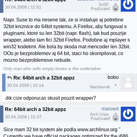
SuSE
30.04.2008 | 11:51
Používateľ
Napr. Suse to ma riesene tak, ze si instaluje aj potrebne
32bit kniznice do 64bit systemu. A Firefox, aby fungoval s
pluginami, ktore su len 32bit (napr. flash), tak bud pouzije
wrapper, alebo tam fici 32bit Firefox. Podobne aj mplayer s
win32 kodekmi. Ale bola by skoda mat mencoder len 32bit.
OOo je bezproblemov aj 64 bit, staci ho skompilovat, co
mozno bezproblemove nebude.
Only man who sells empty boxes is the undertaker.
bobo
Re: 64bit arch a 32bit appz
30.04.2008 | 15:14
Návštevník
dik cize odporucas skusit pouzit wrapper?
marowit
Re: 64bit arch a 32bit appz
Arch Linux
30.04.2008 | 15:37
Používateľ
Sice mam 32 bit system ale podla www.archlinux.org "
Currently we have official packages optimized for the i686