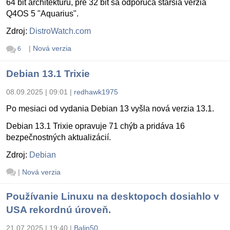
64 bit architektúru, pre 32 bit sa odporúča staršia verzia
Q4OS 5 "Aquarius".
Zdroj:
DistroWatch.com
|
Nová verzia
6
Debian 13.1 Trixie
08.09.2025 | 09:01
|
redhawk1975
Po mesiaci od vydania Debian 13 vyšla nová verzia 13.1.
Debian 13.1 Trixie opravuje 71 chýb a pridáva 16
bezpečnostných aktualizácií.
Zdroj:
Debian
|
Nová verzia
Používanie Linuxu na desktopoch dosiahlo v
USA rekordnú úroveň.
21.07.2025 | 19:40
|
Balin50