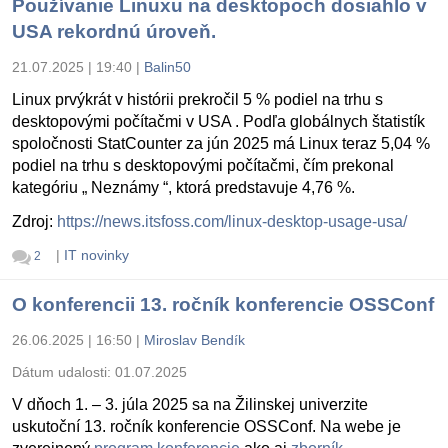
Používanie Linuxu na desktopoch dosiahlo v
USA rekordnú úroveň.
21.07.2025 | 19:40
|
Balin50
Linux prvýkrát v histórii prekročil 5 % podiel na trhu s
desktopovými počítačmi v USA . Podľa globálnych štatistík
spoločnosti StatCounter za jún 2025 má Linux teraz 5,04 %
podiel na trhu s desktopovými počítačmi, čím prekonal
kategóriu „ Neznámy “, ktorá predstavuje 4,76 %.
Zdroj:
https://news.itsfoss.com/linux-desktop-usage-usa/
|
IT novinky
2
O konferencii 13. ročník konferencie OSSConf
26.06.2025 | 16:50
|
Miroslav Bendík
Dátum udalosti:
01.07.2025
V dňoch 1. – 3. júla 2025 sa na Žilinskej univerzite
uskutoční 13. ročník konferencie OSSConf. Na webe je