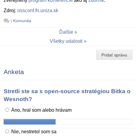
zverejnený
program konferencie
ako aj
zborník
.
Zdroj:
ossconf.fri.uniza.sk
|
Komunita
Ďalšie
Všetky udalosti
Pridať správu
Anketa
Stretli ste sa s open-source stratégiou Bitka o
Wesnoth?
Áno, hral som alebo hrávam
Nie, nestretol som sa