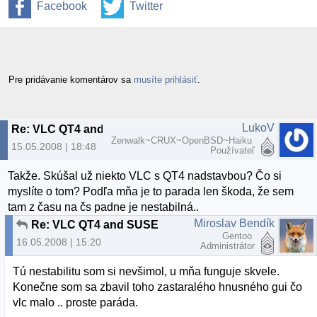
Facebook
Twitter
Pre pridávanie komentárov sa
musíte prihlásiť
.
LukoV
Re: VLC QT4 and SUSE
Zenwalk~CRUX~OpenBSD~Haiku
15.05.2008 | 18:48
Používateľ
Takže. Skúšal už niekto VLC s QT4 nadstavbou? Čo si
myslíte o tom? Podľa mňa je to parada len škoda, že sem
tam z času na čs padne je nestabilná..
Miroslav Bendík
Re: VLC QT4 and SUSE
Gentoo
16.05.2008 | 15:20
Administrátor
Tú nestabilitu som si nevšimol, u mňa funguje skvele.
Konečne som sa zbavil toho zastaralého hnusného gui čo
vlc malo .. proste paráda.