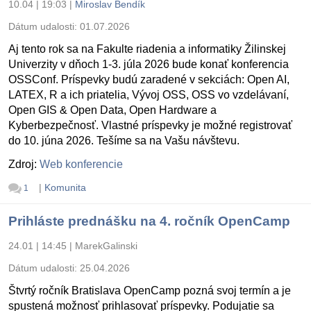
10.04 | 19:03
|
Miroslav Bendík
Dátum udalosti:
01.07.2026
Aj tento rok sa na Fakulte riadenia a informatiky Žilinskej
Univerzity v dňoch 1-3. júla 2026 bude konať konferencia
OSSConf. Príspevky budú zaradené v sekciách: Open AI,
LATEX, R a ich priatelia, Vývoj OSS, OSS vo vzdelávaní,
Open GIS & Open Data, Open Hardware a
Kyberbezpečnosť. Vlastné príspevky je možné registrovať
do 10. júna 2026. Tešíme sa na Vašu návštevu.
Zdroj:
Web konferencie
|
Komunita
1
Prihláste prednášku na 4. ročník OpenCamp
24.01 | 14:45
|
MarekGalinski
Dátum udalosti:
25.04.2026
Štvrtý ročník Bratislava OpenCamp pozná svoj termín a je
spustená možnosť prihlasovať príspevky. Podujatie sa