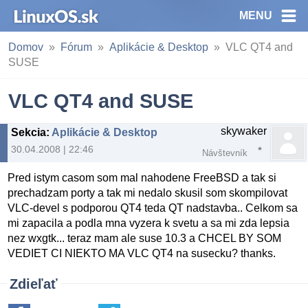
MENU
Domov
Fórum
Aplikácie & Desktop
VLC QT4 and
SUSE
VLC QT4 and SUSE
skywaker
Sekcia
:
Aplikácie & Desktop
30.04.2008 | 22:46
Návštevník
Pred istym casom som mal nahodene FreeBSD a tak si
prechadzam porty a tak mi nedalo skusil som skompilovat
VLC-devel s podporou QT4 teda QT nadstavba.. Celkom sa
mi zapacila a podla mna vyzera k svetu a sa mi zda lepsia
nez wxgtk... teraz mam ale suse 10.3 a CHCEL BY SOM
VEDIET CI NIEKTO MA VLC QT4 na susecku? thanks.
Zdieľať