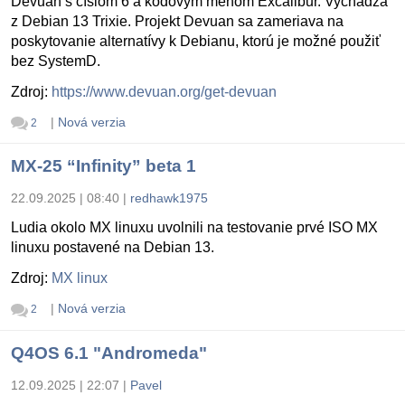
Devuan s číslom 6 a kódovým menom Excalibur. Vychádza
z Debian 13 Trixie. Projekt Devuan sa zameriava na
poskytovanie alternatívy k Debianu, ktorú je možné použiť
bez SystemD.
Zdroj:
https://www.devuan.org/get-devuan
|
Nová verzia
2
MX-25 “Infinity” beta 1
22.09.2025 | 08:40
|
redhawk1975
Ludia okolo MX linuxu uvolnili na testovanie prvé ISO MX
linuxu postavené na Debian 13.
Zdroj:
MX linux
|
Nová verzia
2
Q4OS 6.1 "Andromeda"
12.09.2025 | 22:07
|
Pavel