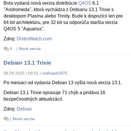
Bola vydaná nová verzia distribúcie
Q4OS
6.1
"Andromeda", ktorá vychádza z Debianu 13.1 Trixie s
desktopom Plasma alebo Trinity. Bude k dispozícii len pre
64 bit architektúru, pre 32 bit sa odporúča staršia verzia
Q4OS 5 "Aquarius".
Zdroj:
DistroWatch.com
|
Nová verzia
6
Debian 13.1 Trixie
08.09.2025 | 09:01
|
redhawk1975
Po mesiaci od vydania Debian 13 vyšla nová verzia 13.1.
Debian 13.1 Trixie opravuje 71 chýb a pridáva 16
bezpečnostných aktualizácií.
Zdroj:
Debian
|
Nová verzia