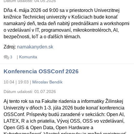
Dátum udalosti:
04.05.2026
Dňa 4. mája 2026 od 9:00 sa v priestoroch Univerzitnej
knižnice Technickej univerzity v Košiciach bude konať
namakaný deň, teda deň nabitý prednáškami a workshopmi
o vzdelávaní v IT, programovaní, mikrokontroléroch, AI,
bezpečnosti, IoT a o ďalších témach.
Zdroj:
namakanyden.sk
|
Komunita
3
Konferencia OSSConf 2026
10.04 | 19:03
|
Miroslav Bendík
Dátum udalosti:
01.07.2026
Aj tento rok sa na Fakulte riadenia a informatiky Žilinskej
Univerzity v dňoch 1-3. júla 2026 bude konať konferencia
OSSConf. Príspevky budú zaradené v sekciách: Open AI,
LATEX, R a ich priatelia, Vývoj OSS, OSS vo vzdelávaní,
Open GIS & Open Data, Open Hardware a