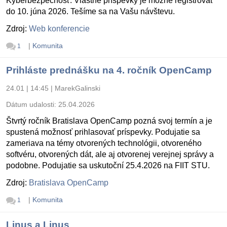
Kyberbezpečnosť. Vlastné príspevky je možné registrovať
do 10. júna 2026. Tešíme sa na Vašu návštevu.
Zdroj:
Web konferencie
|
Komunita
1
Prihláste prednášku na 4. ročník OpenCamp
24.01 | 14:45
|
MarekGalinski
Dátum udalosti:
25.04.2026
Štvrtý ročník Bratislava OpenCamp pozná svoj termín a je
spustená možnosť prihlasovať príspevky. Podujatie sa
zameriava na témy otvorených technológii, otvoreného
softvéru, otvorených dát, ale aj otvorenej verejnej správy a
podobne. Podujatie sa uskutoční 25.4.2026 na FIIT STU.
Zdroj:
Bratislava OpenCamp
|
Komunita
1
Linus a Linus