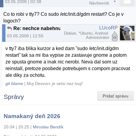
03.05.2008 | 02:38
Návštevník
Co to robi v tty7? Co sudo /etc/init.d/gdm restart? Co je v
logoch?
LUcoRP
Re: nechce nabehnut Gnome
Debian, *Ubuntu, Android
03.05.2008 | 12:55
Administrátor
v tty7 iba blika kurzor a ked dam ˝sudo /etc/init.d/gdm
restart˝ tak sa mi iba vypise ze zastavuje gnome a potom
ze spusta gnome a inak nic nerobi. Neva dal som uz
reinstall, pretoze poobede potrebujem s compom pracovat
ale diky za ochotu.
git blame
| Muj Desvorc je vetsi nez tvuj!
Správy
Pridať správu
Namakaný deň 2026
20.04 | 20:25
|
Miroslav Bendík