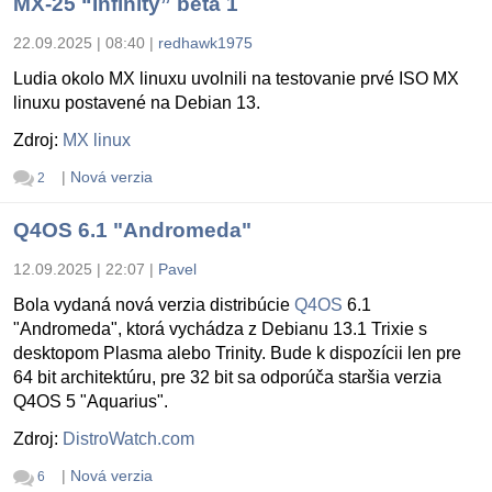
MX-25 “Infinity” beta 1
22.09.2025 | 08:40
|
redhawk1975
Ludia okolo MX linuxu uvolnili na testovanie prvé ISO MX
linuxu postavené na Debian 13.
Zdroj:
MX linux
|
Nová verzia
2
Q4OS 6.1 "Andromeda"
12.09.2025 | 22:07
|
Pavel
Bola vydaná nová verzia distribúcie
Q4OS
6.1
"Andromeda", ktorá vychádza z Debianu 13.1 Trixie s
desktopom Plasma alebo Trinity. Bude k dispozícii len pre
64 bit architektúru, pre 32 bit sa odporúča staršia verzia
Q4OS 5 "Aquarius".
Zdroj:
DistroWatch.com
|
Nová verzia
6