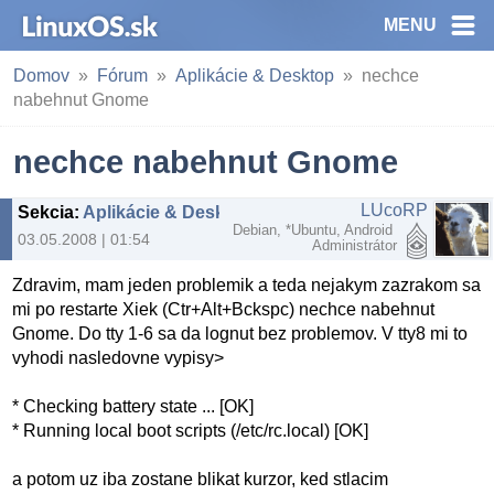
MENU
Domov
Fórum
Aplikácie & Desktop
nechce
nabehnut Gnome
nechce nabehnut Gnome
LUcoRP
Sekcia
:
Aplikácie & Desktop
Debian, *Ubuntu, Android
03.05.2008 | 01:54
Administrátor
Zdravim, mam jeden problemik a teda nejakym zazrakom sa
mi po restarte Xiek (Ctr+Alt+Bckspc) nechce nabehnut
Gnome. Do tty 1-6 sa da lognut bez problemov. V tty8 mi to
vyhodi nasledovne vypisy>
* Checking battery state ... [OK]
* Running local boot scripts (/etc/rc.local) [OK]
a potom uz iba zostane blikat kurzor, ked stlacim