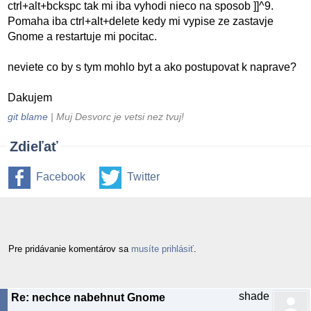
ctrl+alt+bckspc tak mi iba vyhodi nieco na sposob ]]^9.
Pomaha iba ctrl+alt+delete kedy mi vypise ze zastavje
Gnome a restartuje mi pocitac.
neviete co by s tym mohlo byt a ako postupovat k naprave?
Dakujem
git blame
| Muj Desvorc je vetsi nez tvuj!
Zdieľať
Facebook
Twitter
Pre pridávanie komentárov sa
musíte prihlásiť
.
shade
Re: nechce nabehnut Gnome