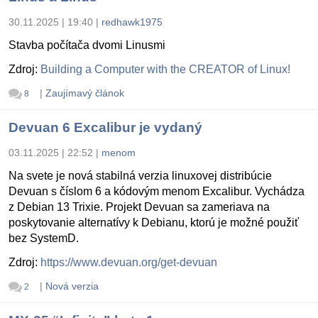
30.11.2025 | 19:40
|
redhawk1975
Stavba počítača dvomi Linusmi
Zdroj:
Building a Computer with the CREATOR of Linux!
|
Zaujímavý článok
8
Devuan 6 Excalibur je vydaný
03.11.2025 | 22:52
|
menom
Na svete je nová stabilná verzia linuxovej distribúcie
Devuan s číslom 6 a kódovým menom Excalibur. Vychádza
z Debian 13 Trixie. Projekt Devuan sa zameriava na
poskytovanie alternatívy k Debianu, ktorú je možné použiť
bez SystemD.
Zdroj:
https://www.devuan.org/get-devuan
|
Nová verzia
2