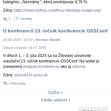
kategóriu „ Neznámy “, ktorá predstavuje 4,76 %.
Zdroj:
https://news.itsfoss.com/linux-desktop-usage-usa/
|
IT novinky
2
O konferencii 13. ročník konferencie OSSConf
26.06.2025 | 16:50
|
Miroslav Bendík
Dátum udalosti:
01.07.2025
V dňoch 1. – 3. júla 2025 sa na Žilinskej univerzite
uskutoční 13. ročník konferencie OSSConf. Na webe je
zverejnený
program konferencie
ako aj
zborník
.
Zdroj:
ossconf.fri.uniza.sk
|
Komunita
Ďalšie
Všetky udalosti