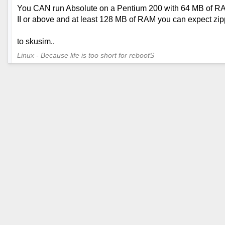
You CAN run Absolute on a Pentium 200 with 64 MB of RAM 
II or above and at least 128 MB of RAM you can expect zi
to skusim..
Linux - Because life is too short for rebootS