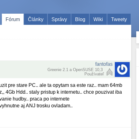
Fórum
Články
Správy
Blog
Wiki
Tweety
fantofas
Greenie 2.1 a OpenSUSE 10,3
Používateľ
ouzit pre stare PC.. ale ta opytam sa este raz.. mam 64mb
 4Gb Hdd.. staly pristup k internetu.. chce pouzivat iba
anie hudby.. praca po internete
evyhnutne aj ANJ trosku ovladam..