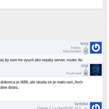
borg
Fedora
Administrátor
j by som ho vyuzil ako nejaky server, router, fw.
srigi
Používateľ
 dokonca je i686, ale skoda ze je malo ram, Arch
bre distro.
fantofas
Greenie 2.1 a OpenSUSE 10,3