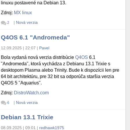
linuxu postavené na Debian 13.
Zdroj:
MX linux
|
Nová verzia
2
Q4OS 6.1 "Andromeda"
12.09.2025 | 22:07
|
Pavel
Bola vydaná nová verzia distribúcie
Q4OS
6.1
"Andromeda", ktorá vychádza z Debianu 13.1 Trixie s
desktopom Plasma alebo Trinity. Bude k dispozícii len pre
64 bit architektúru, pre 32 bit sa odporúča staršia verzia
Q4OS 5 "Aquarius".
Zdroj:
DistroWatch.com
|
Nová verzia
6
Debian 13.1 Trixie
08.09.2025 | 09:01
|
redhawk1975