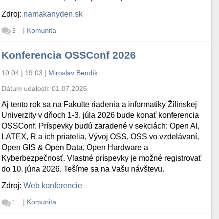
Zdroj:
namakanyden.sk
|
Komunita
3
Konferencia OSSConf 2026
10.04 | 19:03
|
Miroslav Bendík
Dátum udalosti:
01.07.2026
Aj tento rok sa na Fakulte riadenia a informatiky Žilinskej
Univerzity v dňoch 1-3. júla 2026 bude konať konferencia
OSSConf. Príspevky budú zaradené v sekciách: Open AI,
LATEX, R a ich priatelia, Vývoj OSS, OSS vo vzdelávaní,
Open GIS & Open Data, Open Hardware a
Kyberbezpečnosť. Vlastné príspevky je možné registrovať
do 10. júna 2026. Tešíme sa na Vašu návštevu.
Zdroj:
Web konferencie
|
Komunita
1