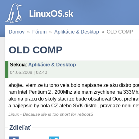
Domov
Fórum
Aplikácie & Desktop
OLD COMP
OLD COMP
Sekcia
:
Aplikácie & Desktop
04.05.2008 | 02:40
ahojte.. viem ze tu toho vela bolo napisane ze aku distro p
ram Intel Pentium 2 , 200Mhz ale mam zrychlene na 333Mhz,,
ako na pracu do skoly staci ze bude obsahovat Ooo. prehrav
a najlepsie by bola CZ alebo SVK distro.. pravdaze neni n
Linux - Because life is too short for rebootS
Zdieľať