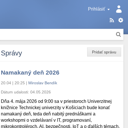
Prihlásiť
Správy
Pridať správu
Namakaný deň 2026
20.04 | 20:25
|
Miroslav Bendík
Dátum udalosti:
04.05.2026
Dňa 4. mája 2026 od 9:00 sa v priestoroch Univerzitnej
knižnice Technickej univerzity v Košiciach bude konať
namakaný deň, teda deň nabitý prednáškami a
workshopmi o vzdelávaní v IT, programovaní,
mikrokontroléroch, AI, bezpečnosti, IoT a o ďalších témach.