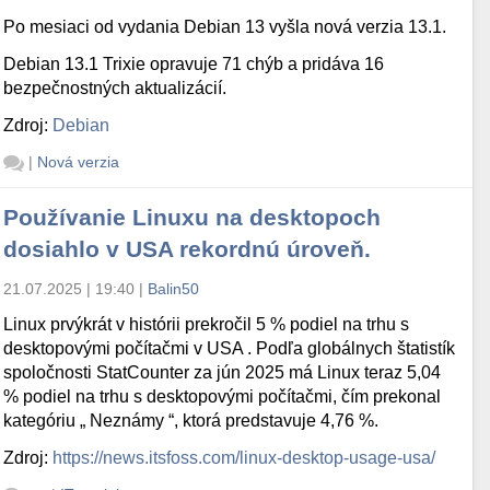
Po mesiaci od vydania Debian 13 vyšla nová verzia 13.1.
Debian 13.1 Trixie opravuje 71 chýb a pridáva 16
bezpečnostných aktualizácií.
Zdroj:
Debian
|
Nová verzia
Používanie Linuxu na desktopoch
dosiahlo v USA rekordnú úroveň.
21.07.2025 | 19:40
|
Balin50
Linux prvýkrát v histórii prekročil 5 % podiel na trhu s
desktopovými počítačmi v USA . Podľa globálnych štatistík
spoločnosti StatCounter za jún 2025 má Linux teraz 5,04
% podiel na trhu s desktopovými počítačmi, čím prekonal
kategóriu „ Neznámy “, ktorá predstavuje 4,76 %.
Zdroj:
https://news.itsfoss.com/linux-desktop-usage-usa/