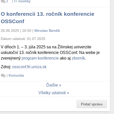
|
IT novinky
2
O konferencii 13. ročník konferencie
OSSConf
26.06.2025 | 16:50
|
Miroslav Bendík
Dátum udalosti:
01.07.2025
V dňoch 1. – 3. júla 2025 sa na Žilinskej univerzite
uskutoční 13. ročník konferencie OSSConf. Na webe je
zverejnený
program konferencie
ako aj
zborník
.
Zdroj:
ossconf.fri.uniza.sk
|
Komunita
Ďalšie
Všetky udalosti
Pridať správu