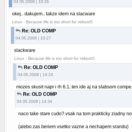
04.05.2008 | 10:26
okej.. dakujem.. takze idem na slacware
Linux - Because life is too short for rebootS
Re: OLD COMP
04.05.2008 | 10:27
slackware
Linux - Because life is too short for rebootS
Re: OLD COMP
04.05.2008 | 14:24
mozes skusit napr i rh 6.1, ten ide aj na slabsom c
Re: OLD COMP
04.05.2008 | 14:34
naco take stare cudo? vsak na tom prakticky ziadny nov
(alebo zas beriem vsetko vazne a nechapem srandu)