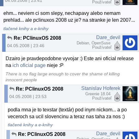
04.05.2008 | 23:41
Používateľ
ehm... neviem ci som slepy, nechapavy alebo nemam
prehlad... ale pclinuxos 2008 uz je? na stranke je len 2007...
tlačené knihy a e-knihy
Dare_devil
Re: PClinuxOS 2008
Debian, OpenSuse
04.05.2008 | 23:46
Používateľ
Dzairo je pravdepodobne vyvojar :) Este ani oficial release
na
ich oficial page
nieje :P
There is no flag large enough to cover the shame of killing
innocent people
Stanislav Hoferek
Re: PClinuxOS 2008
Greenie 18.04
04.05.2008 | 23:53
Používateľ
podla mna je to texstar (textár) pod inym nickom... a po
veceroch sa ucil slovencinu a teraz nas taha za nos :)
tlačené knihy a e-knihy
Dare_devil
Re: PClinuxOS 2008