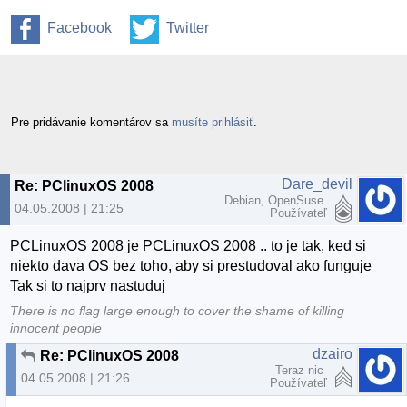
Facebook
Twitter
Pre pridávanie komentárov sa
musíte prihlásiť
.
Dare_devil
Re: PClinuxOS 2008
Debian, OpenSuse
04.05.2008 | 21:25
Používateľ
PCLinuxOS 2008 je PCLinuxOS 2008 .. to je tak, ked si
niekto dava OS bez toho, aby si prestudoval ako funguje
Tak si to najprv nastuduj
There is no flag large enough to cover the shame of killing
innocent people
dzairo
Re: PClinuxOS 2008
Teraz nic
04.05.2008 | 21:26
Používateľ