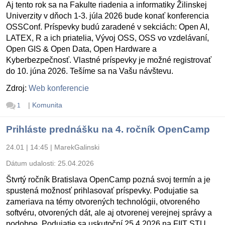
Aj tento rok sa na Fakulte riadenia a informatiky Žilinskej
Univerzity v dňoch 1-3. júla 2026 bude konať konferencia
OSSConf. Príspevky budú zaradené v sekciách: Open AI,
LATEX, R a ich priatelia, Vývoj OSS, OSS vo vzdelávaní,
Open GIS & Open Data, Open Hardware a
Kyberbezpečnosť. Vlastné príspevky je možné registrovať
do 10. júna 2026. Tešíme sa na Vašu návštevu.
Zdroj:
Web konferencie
|
Komunita
1
Prihláste prednášku na 4. ročník OpenCamp
24.01 | 14:45
|
MarekGalinski
Dátum udalosti:
25.04.2026
Štvrtý ročník Bratislava OpenCamp pozná svoj termín a je
spustená možnosť prihlasovať príspevky. Podujatie sa
zameriava na témy otvorených technológii, otvoreného
softvéru, otvorených dát, ale aj otvorenej verejnej správy a
podobne. Podujatie sa uskutoční 25.4.2026 na FIIT STU.