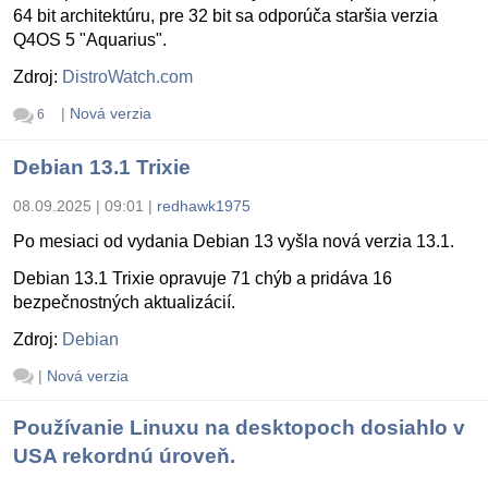
64 bit architektúru, pre 32 bit sa odporúča staršia verzia
Q4OS 5 "Aquarius".
Zdroj:
DistroWatch.com
|
Nová verzia
6
Debian 13.1 Trixie
08.09.2025 | 09:01
|
redhawk1975
Po mesiaci od vydania Debian 13 vyšla nová verzia 13.1.
Debian 13.1 Trixie opravuje 71 chýb a pridáva 16
bezpečnostných aktualizácií.
Zdroj:
Debian
|
Nová verzia
Používanie Linuxu na desktopoch dosiahlo v
USA rekordnú úroveň.