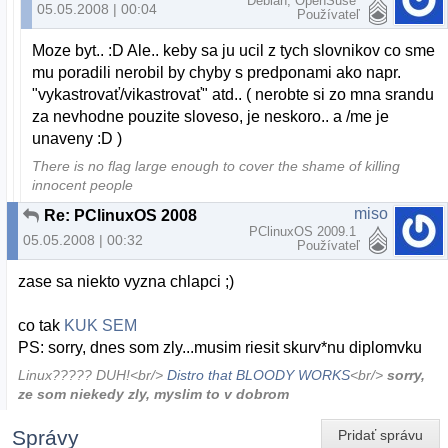
Debian, OpenSuse
05.05.2008 | 00:04
Používateľ
Moze byt.. :D Ale.. keby sa ju ucil z tych slovnikov co sme
mu poradili nerobil by chyby s predponami ako napr.
"vykastrovať/vikastrovať" atd.. ( nerobte si zo mna srandu
za nevhodne pouzite sloveso, je neskoro.. a /me je
unaveny :D )
There is no flag large enough to cover the shame of killing
innocent people
miso
Re: PClinuxOS 2008
PClinuxOS 2009.1
05.05.2008 | 00:32
Používateľ
zase sa niekto vyzna chlapci ;)
co tak
KUK SEM
PS: sorry, dnes som zly...musim riesit skurv*nu diplomvku
Linux????? DUH!<br/>
Distro that BLOODY WORKS
<br/>
sorry,
ze som niekedy zly, myslim to v dobrom
Správy
Pridať správu