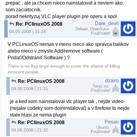
prepac . ale ja chcem nieco nainstalovat a neviem ako.
som zaciatocnik.
porad nekrityzuj VLC player plugin pre operu a spol
Dare_devil
Re: PClinuxOS 2008
Debian, OpenSuse
04.05.2008 | 21:28
Používateľ
V PCLinuxOS nemas v menu nieco ako spravca balikov
alebo nieco v zmysle Add/remove software (
Pridať/Odstrániť Software ) ?
There is no flag large enough to cover the shame of killing
innocent people
dzairo
Re: PClinuxOS 2008
Teraz nic
04.05.2008 | 21:31
Používateľ
je a ked som nainstaloval vlc player tak , nejde video
(nejake codeky som doininstaloval) a v firefoxe to nejde
stale hlasi ze nema plugin
Pesan
Re: PClinuxOS 2008
Ubuntu
04.05.2008 | 21:32
Používateľ