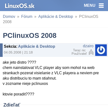
MENU
Domov
Fórum
Aplikácie & Desktop
PClinuxOS
2008
PClinuxOS 2008
dzairo
Sekcia
:
Aplikácie & Desktop
Teraz nic
04.05.2008 | 21:18
Používateľ
ake jeto distro ????
chem nainstalovat VLC player aby som mohol na web
strankach pozerat visielanie z VLC playera a neviem pre
aku distribuciu to mam stiahnut.
v zozname nieje pclinuxos
ktovie poradit????
Zdieľať