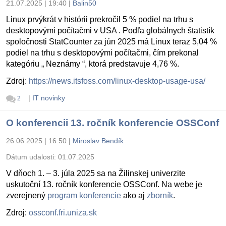
21.07.2025 | 19:40
|
Balin50
Linux prvýkrát v histórii prekročil 5 % podiel na trhu s
desktopovými počítačmi v USA . Podľa globálnych štatistík
spoločnosti StatCounter za jún 2025 má Linux teraz 5,04 %
podiel na trhu s desktopovými počítačmi, čím prekonal
kategóriu „ Neznámy “, ktorá predstavuje 4,76 %.
Zdroj:
https://news.itsfoss.com/linux-desktop-usage-usa/
|
IT novinky
2
O konferencii 13. ročník konferencie OSSConf
26.06.2025 | 16:50
|
Miroslav Bendík
Dátum udalosti:
01.07.2025
V dňoch 1. – 3. júla 2025 sa na Žilinskej univerzite
uskutoční 13. ročník konferencie OSSConf. Na webe je
zverejnený
program konferencie
ako aj
zborník
.
Zdroj:
ossconf.fri.uniza.sk