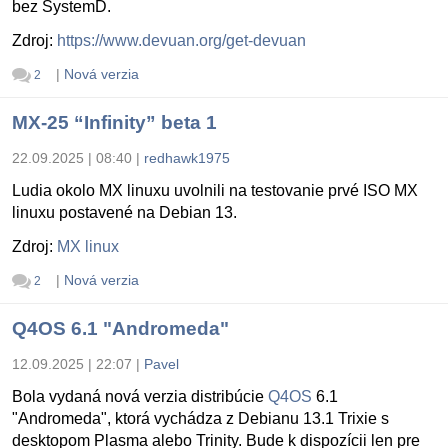
bez SystemD.
Zdroj:
https://www.devuan.org/get-devuan
|
Nová verzia
2
MX-25 “Infinity” beta 1
22.09.2025 | 08:40
|
redhawk1975
Ludia okolo MX linuxu uvolnili na testovanie prvé ISO MX
linuxu postavené na Debian 13.
Zdroj:
MX linux
|
Nová verzia
2
Q4OS 6.1 "Andromeda"
12.09.2025 | 22:07
|
Pavel
Bola vydaná nová verzia distribúcie
Q4OS
6.1
"Andromeda", ktorá vychádza z Debianu 13.1 Trixie s
desktopom Plasma alebo Trinity. Bude k dispozícii len pre