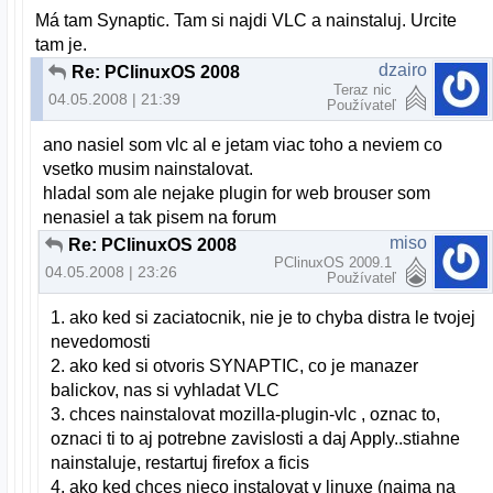
Má tam Synaptic. Tam si najdi VLC a nainstaluj. Urcite
tam je.
dzairo
Re: PClinuxOS 2008
Teraz nic
04.05.2008 | 21:39
Používateľ
ano nasiel som vlc al e jetam viac toho a neviem co
vsetko musim nainstalovat.
hladal som ale nejake plugin for web brouser som
nenasiel a tak pisem na forum
miso
Re: PClinuxOS 2008
PClinuxOS 2009.1
04.05.2008 | 23:26
Používateľ
1. ako ked si zaciatocnik, nie je to chyba distra le tvojej
nevedomosti
2. ako ked si otvoris SYNAPTIC, co je manazer
balickov, nas si vyhladat VLC
3. chces nainstalovat mozilla-plugin-vlc , oznac to,
oznaci ti to aj potrebne zavislosti a daj Apply..stiahne
nainstaluje, restartuj firefox a ficis
4. ako ked chces nieco instalovat v linuxe (najma na