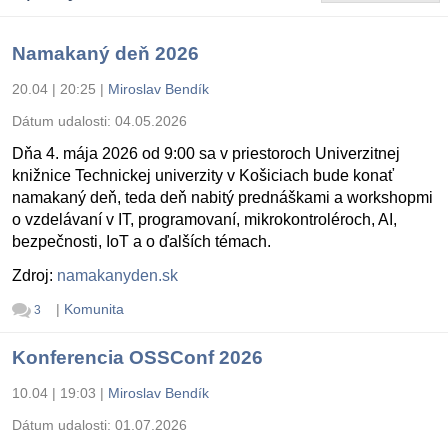
Namakaný deň 2026
20.04 | 20:25
|
Miroslav Bendík
Dátum udalosti:
04.05.2026
Dňa 4. mája 2026 od 9:00 sa v priestoroch Univerzitnej
knižnice Technickej univerzity v Košiciach bude konať
namakaný deň, teda deň nabitý prednáškami a workshopmi
o vzdelávaní v IT, programovaní, mikrokontroléroch, AI,
bezpečnosti, IoT a o ďalších témach.
Zdroj:
namakanyden.sk
|
Komunita
3
Konferencia OSSConf 2026
10.04 | 19:03
|
Miroslav Bendík
Dátum udalosti:
01.07.2026