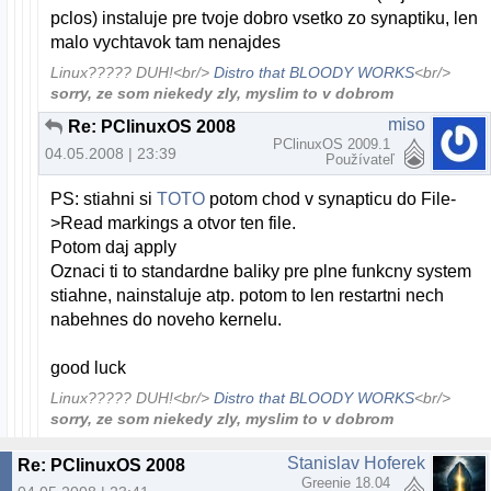
pclos) instaluje pre tvoje dobro vsetko zo synaptiku, len
malo vychtavok tam nenajdes
Linux????? DUH!<br/>
Distro that BLOODY WORKS
<br/>
sorry, ze som niekedy zly, myslim to v dobrom
miso
Re: PClinuxOS 2008
PClinuxOS 2009.1
04.05.2008 | 23:39
Používateľ
PS: stiahni si
TOTO
potom chod v synapticu do File-
>Read markings a otvor ten file.
Potom daj apply
Oznaci ti to standardne baliky pre plne funkcny system
stiahne, nainstaluje atp. potom to len restartni nech
nabehnes do noveho kernelu.
good luck
Linux????? DUH!<br/>
Distro that BLOODY WORKS
<br/>
sorry, ze som niekedy zly, myslim to v dobrom
Stanislav Hoferek
Re: PClinuxOS 2008
Greenie 18.04