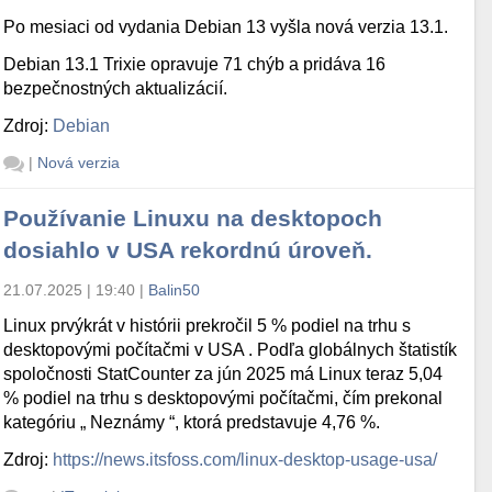
Po mesiaci od vydania Debian 13 vyšla nová verzia 13.1.
Debian 13.1 Trixie opravuje 71 chýb a pridáva 16
bezpečnostných aktualizácií.
Zdroj:
Debian
|
Nová verzia
Používanie Linuxu na desktopoch
dosiahlo v USA rekordnú úroveň.
21.07.2025 | 19:40
|
Balin50
Linux prvýkrát v histórii prekročil 5 % podiel na trhu s
desktopovými počítačmi v USA . Podľa globálnych štatistík
spoločnosti StatCounter za jún 2025 má Linux teraz 5,04
% podiel na trhu s desktopovými počítačmi, čím prekonal
kategóriu „ Neznámy “, ktorá predstavuje 4,76 %.
Zdroj:
https://news.itsfoss.com/linux-desktop-usage-usa/