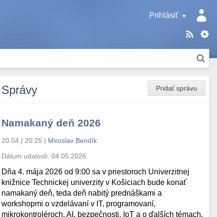
Prihlásiť
Správy
Pridať správu
Namakaný deň 2026
20.04 | 20:25
|
Miroslav Bendík
Dátum udalosti:
04.05.2026
Dňa 4. mája 2026 od 9:00 sa v priestoroch Univerzitnej
knižnice Technickej univerzity v Košiciach bude konať
namakaný deň, teda deň nabitý prednáškami a
workshopmi o vzdelávaní v IT, programovaní,
mikrokontroléroch, AI, bezpečnosti, IoT a o ďalších témach.