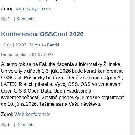
Zdroj:
namakanyden.sk
|
Komunita
3
Konferencia OSSConf 2026
10.04 | 19:03
|
Miroslav Bendík
Dátum udalosti:
01.07.2026
Aj tento rok sa na Fakulte riadenia a informatiky Žilinskej
Univerzity v dňoch 1-3. júla 2026 bude konať konferencia
OSSConf. Príspevky budú zaradené v sekciách: Open AI,
LATEX, R a ich priatelia, Vývoj OSS, OSS vo vzdelávaní,
Open GIS & Open Data, Open Hardware a
Kyberbezpečnosť. Vlastné príspevky je možné registrovať
do 10. júna 2026. Tešíme sa na Vašu návštevu.
Zdroj:
Web konferencie
|
Komunita
1