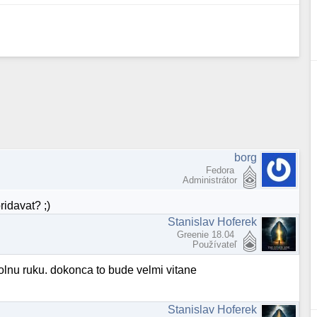
borg
Fedora
Administrátor
ridavat? ;)
Stanislav Hoferek
Greenie 18.04
Používateľ
volnu ruku. dokonca to bude velmi vitane
Stanislav Hoferek