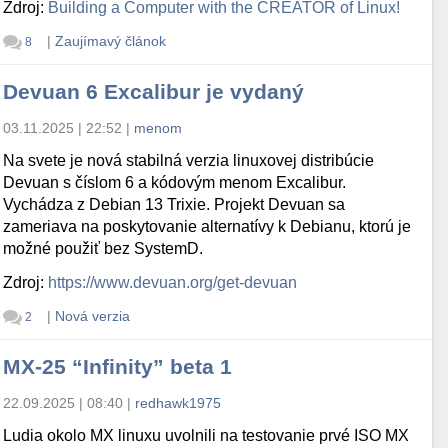
Zdroj:
Building a Computer with the CREATOR of Linux!
|
Zaujímavý článok
8
Devuan 6 Excalibur je vydaný
03.11.2025 | 22:52
|
menom
Na svete je nová stabilná verzia linuxovej distribúcie
Devuan s číslom 6 a kódovým menom Excalibur.
Vychádza z Debian 13 Trixie. Projekt Devuan sa
zameriava na poskytovanie alternatívy k Debianu, ktorú je
možné použiť bez SystemD.
Zdroj:
https://www.devuan.org/get-devuan
|
Nová verzia
2
MX-25 “Infinity” beta 1
22.09.2025 | 08:40
|
redhawk1975
Ludia okolo MX linuxu uvolnili na testovanie prvé ISO MX