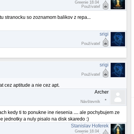
Greenie 18.04
Používateľ
tu stranocku so zoznamom balikov z repa...
srigi
Používateľ
srigi
Používateľ
at cez aptitude a nie cez apt.
Archer
Návštevník
iach kedy ti to ponukne ine riesenia .... ale pochybujem ze
ie jednotky a nuly pisalo na disk skaredo :)
Stanislav Hoferek
Greenie 18.04