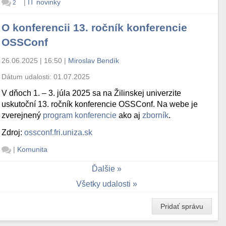
|
IT novinky
2
O konferencii 13. ročník konferencie
OSSConf
26.06.2025 | 16:50
|
Miroslav Bendík
Dátum udalosti:
01.07.2025
V dňoch 1. – 3. júla 2025 sa na Žilinskej univerzite
uskutoční 13. ročník konferencie OSSConf. Na webe je
zverejnený
program konferencie
ako aj
zborník
.
Zdroj:
ossconf.fri.uniza.sk
|
Komunita
Ďalšie
Všetky udalosti
Pridať správu