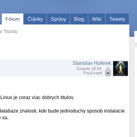
Fórum
Články
Správy
Blog
Wiki
Tweety
 v *buntu
Stanislav Hoferek
Greenie 18.04
Používateľ
inux je coraz viac dobrych titulov.
atabaze znalosti, kde bude jednoduchy sposob instalacie
e sa.