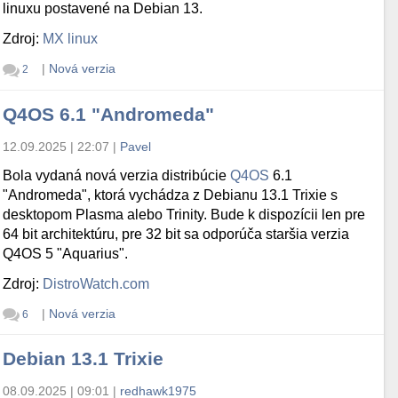
linuxu postavené na Debian 13.
Zdroj:
MX linux
|
Nová verzia
2
Q4OS 6.1 "Andromeda"
12.09.2025 | 22:07
|
Pavel
Bola vydaná nová verzia distribúcie
Q4OS
6.1
"Andromeda", ktorá vychádza z Debianu 13.1 Trixie s
desktopom Plasma alebo Trinity. Bude k dispozícii len pre
64 bit architektúru, pre 32 bit sa odporúča staršia verzia
Q4OS 5 "Aquarius".
Zdroj:
DistroWatch.com
|
Nová verzia
6
Debian 13.1 Trixie
08.09.2025 | 09:01
|
redhawk1975