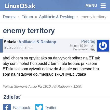
MENU
Domov
Fórum
Aplikácie & Desktop
enemy territory
enemy territory
Predrag
Sekcia
:
Aplikácie & Desktop
Ubuntu 10.04
05.05.2008 | 16:22
Používateľ
ahoj chcem sa opytat ako sa da vytvorit odkaz na ET tak
aby som mohol ho spustit z terminalu trebars prikazom
ET.skusal som vytvorit odkaz do /bin ale neuspesne.hru
som nainstaloval do /media/disk-1/Hry/Et .vdaka
Fujitsu Siemens Amilo Pa 1510, Ati Radeon x 1100.
Zdieľať
Facebook
Twitter