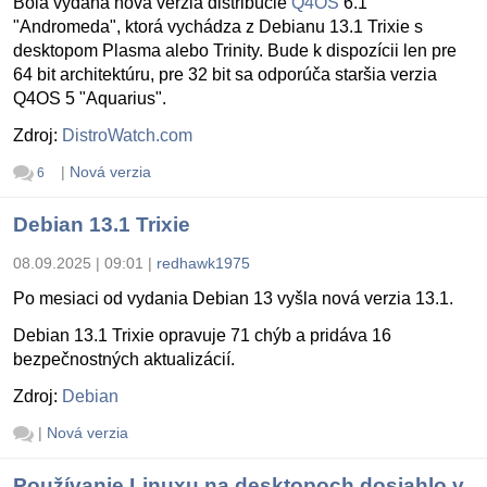
Bola vydaná nová verzia distribúcie
Q4OS
6.1
"Andromeda", ktorá vychádza z Debianu 13.1 Trixie s
desktopom Plasma alebo Trinity. Bude k dispozícii len pre
64 bit architektúru, pre 32 bit sa odporúča staršia verzia
Q4OS 5 "Aquarius".
Zdroj:
DistroWatch.com
|
Nová verzia
6
Debian 13.1 Trixie
08.09.2025 | 09:01
|
redhawk1975
Po mesiaci od vydania Debian 13 vyšla nová verzia 13.1.
Debian 13.1 Trixie opravuje 71 chýb a pridáva 16
bezpečnostných aktualizácií.
Zdroj:
Debian
|
Nová verzia
Používanie Linuxu na desktopoch dosiahlo v