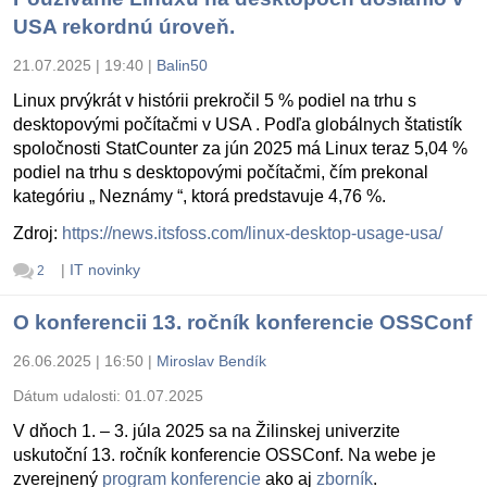
USA rekordnú úroveň.
21.07.2025 | 19:40
|
Balin50
Linux prvýkrát v histórii prekročil 5 % podiel na trhu s
desktopovými počítačmi v USA . Podľa globálnych štatistík
spoločnosti StatCounter za jún 2025 má Linux teraz 5,04 %
podiel na trhu s desktopovými počítačmi, čím prekonal
kategóriu „ Neznámy “, ktorá predstavuje 4,76 %.
Zdroj:
https://news.itsfoss.com/linux-desktop-usage-usa/
|
IT novinky
2
O konferencii 13. ročník konferencie OSSConf
26.06.2025 | 16:50
|
Miroslav Bendík
Dátum udalosti:
01.07.2025
V dňoch 1. – 3. júla 2025 sa na Žilinskej univerzite
uskutoční 13. ročník konferencie OSSConf. Na webe je
zverejnený
program konferencie
ako aj
zborník
.