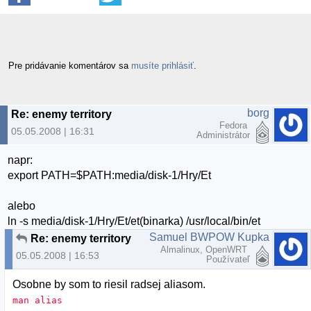
Pre pridávanie komentárov sa
musíte prihlásiť
.
borg
Re: enemy territory
Fedora
05.05.2008 | 16:31
Administrátor
napr:
export PATH=$PATH:media/disk-1/Hry/Et
alebo
ln -s media/disk-1/Hry/Et/et(binarka) /usr/local/bin/et
Samuel BWPOW Kupka
Re: enemy territory
Almalinux, OpenWRT
05.05.2008 | 16:53
Používateľ
Osobne by som to riesil radsej aliasom.
man alias