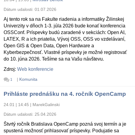
Dátum udalosti:
01.07.2026
Aj tento rok sa na Fakulte riadenia a informatiky Žilinskej
Univerzity v dňoch 1-3. júla 2026 bude konať konferencia
OSSConf. Príspevky budú zaradené v sekciách: Open AI,
LATEX, R a ich priatelia, Vývoj OSS, OSS vo vzdelávaní,
Open GIS & Open Data, Open Hardware a
Kyberbezpečnosť. Vlastné príspevky je možné registrovať
do 10. júna 2026. Tešíme sa na Vašu návštevu.
Zdroj:
Web konferencie
|
Komunita
1
Prihláste prednášku na 4. ročník OpenCamp
24.01 | 14:45
|
MarekGalinski
Dátum udalosti:
25.04.2026
Štvrtý ročník Bratislava OpenCamp pozná svoj termín a je
spustená možnosť prihlasovať príspevky. Podujatie sa