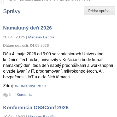
Fujitsu Siemens Amilo Pa 1510, Ati Radeon x 1100.
Správy
Pridať správu
Namakaný deň 2026
20.04 | 20:25
|
Miroslav Bendík
Dátum udalosti:
04.05.2026
Dňa 4. mája 2026 od 9:00 sa v priestoroch Univerzitnej
knižnice Technickej univerzity v Košiciach bude konať
namakaný deň, teda deň nabitý prednáškami a workshopmi
o vzdelávaní v IT, programovaní, mikrokontroléroch, AI,
bezpečnosti, IoT a o ďalších témach.
Zdroj:
namakanyden.sk
|
Komunita
3
Konferencia OSSConf 2026
10.04 | 19:03
|
Miroslav Bendík