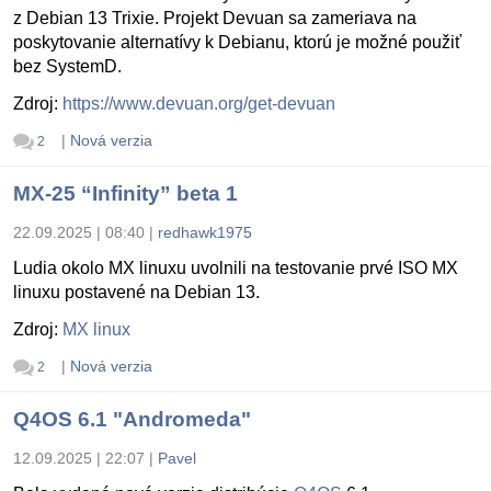
z Debian 13 Trixie. Projekt Devuan sa zameriava na
poskytovanie alternatívy k Debianu, ktorú je možné použiť
bez SystemD.
Zdroj:
https://www.devuan.org/get-devuan
|
Nová verzia
2
MX-25 “Infinity” beta 1
22.09.2025 | 08:40
|
redhawk1975
Ludia okolo MX linuxu uvolnili na testovanie prvé ISO MX
linuxu postavené na Debian 13.
Zdroj:
MX linux
|
Nová verzia
2
Q4OS 6.1 "Andromeda"
12.09.2025 | 22:07
|
Pavel