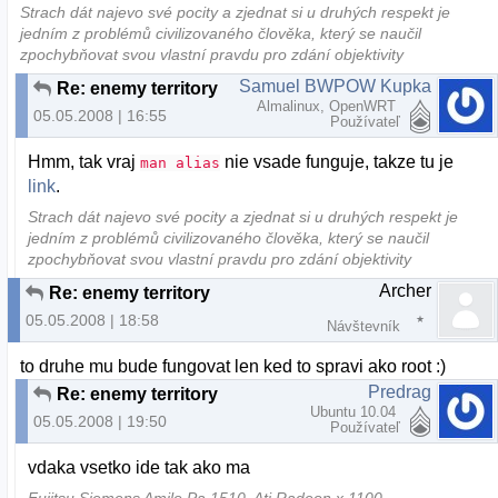
Strach dát najevo své pocity a zjednat si u druhých respekt je
jedním z problémů civilizovaného člověka, který se naučil
zpochybňovat svou vlastní pravdu pro zdání objektivity
Samuel BWPOW Kupka
Re: enemy territory
Almalinux, OpenWRT
05.05.2008 | 16:55
Používateľ
Hmm, tak vraj
nie vsade funguje, takze tu je
man alias
link
.
Strach dát najevo své pocity a zjednat si u druhých respekt je
jedním z problémů civilizovaného člověka, který se naučil
zpochybňovat svou vlastní pravdu pro zdání objektivity
Archer
Re: enemy territory
05.05.2008 | 18:58
Návštevník
to druhe mu bude fungovat len ked to spravi ako root :)
Predrag
Re: enemy territory
Ubuntu 10.04
05.05.2008 | 19:50
Používateľ
vdaka vsetko ide tak ako ma