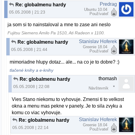
Predrag
Re: globalmenu hardy
Ubuntu 10.04
05.05.2008 | 21:23
Používateľ
ja som si to nainstaloval a mne to zase ani neslo
Fujitsu Siemens Amilo Pa 1510, Ati Radeon x 1100.
Stanislav Hoferek
Re: globalmenu hardy
Greenie 18.04
05.05.2008 | 21:44
Používateľ
mimoriadne hlupy dotaz... ale... na co je to dobre? :)
tlačené knihy a e-knihy
thomash
Re: globalmenu hardy
05.05.2008 | 22:08
Návštevník
Vies Stano niekomu to vyhovuje. Zmensi ti to velkost
okna a menu mas pekne v panely. Je to sila zvyku a
komu co viac vyhovuje.
Stanislav Hoferek
Re: globalmenu hardy
Greenie 18.04
05.05.2008 | 22:14
Používateľ