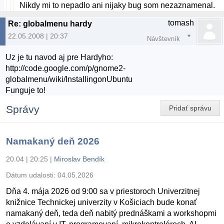
Nikdy mi to nepadlo ani nijaky bug som nezaznamenal.
tomash
Re: globalmenu hardy
22.05.2008 | 20:37
Návštevník
Uz je tu navod aj pre Hardyho:
http://code.google.com/p/gnome2-
globalmenu/wiki/InstallingonUbuntu
Funguje to!
Správy
Pridať správu
Namakaný deň 2026
20.04 | 20:25
|
Miroslav Bendík
Dátum udalosti:
04.05.2026
Dňa 4. mája 2026 od 9:00 sa v priestoroch Univerzitnej
knižnice Technickej univerzity v Košiciach bude konať
namakaný deň, teda deň nabitý prednáškami a workshopmi