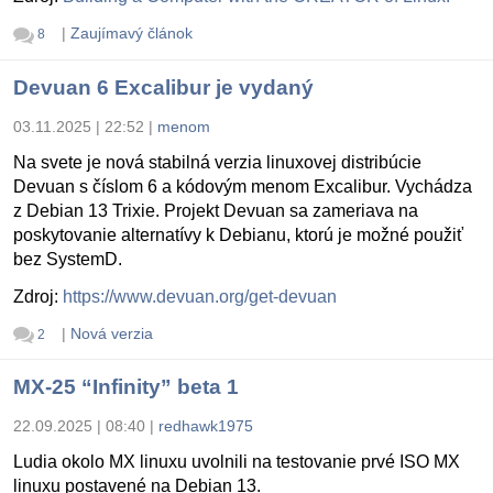
|
Zaujímavý článok
8
Devuan 6 Excalibur je vydaný
03.11.2025 | 22:52
|
menom
Na svete je nová stabilná verzia linuxovej distribúcie
Devuan s číslom 6 a kódovým menom Excalibur. Vychádza
z Debian 13 Trixie. Projekt Devuan sa zameriava na
poskytovanie alternatívy k Debianu, ktorú je možné použiť
bez SystemD.
Zdroj:
https://www.devuan.org/get-devuan
|
Nová verzia
2
MX-25 “Infinity” beta 1
22.09.2025 | 08:40
|
redhawk1975
Ludia okolo MX linuxu uvolnili na testovanie prvé ISO MX
linuxu postavené na Debian 13.