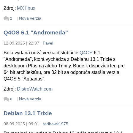
Zdroj:
MX linux
|
Nová verzia
2
Q4OS 6.1 "Andromeda"
12.09.2025 | 22:07
|
Pavel
Bola vydaná nová verzia distribúcie
Q4OS
6.1
"Andromeda", ktorá vychádza z Debianu 13.1 Trixie s
desktopom Plasma alebo Trinity. Bude k dispozícii len pre
64 bit architektúru, pre 32 bit sa odporúča staršia verzia
Q4OS 5 "Aquarius".
Zdroj:
DistroWatch.com
|
Nová verzia
6
Debian 13.1 Trixie
08.09.2025 | 09:01
|
redhawk1975