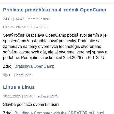
Prihláste prednášku na 4. ročník OpenCamp
24.01 | 14:45
|
MarekGalinski
Dátum udalosti:
25.04.2026
Štvrtý ročník Bratislava OpenCamp pozná svoj termín a je
spustená možnosť prihlasovať príspevky. Podujatie sa
zameriava na témy otvorených technológii, otvoreného
softvéru, otvorených dát, ale aj otvorenej verejnej správy a
podobne. Podujatie sa uskutoční 25.4.2026 na FIIT STU.
Zdroj:
Bratislava OpenCamp
|
Komunita
1
Linus a Linus
30.11.2025 | 19:40
|
redhawk1975
Stavba počítača dvomi Linusmi
Zdroj:
Building a Computer with the CREATOR of Linux!