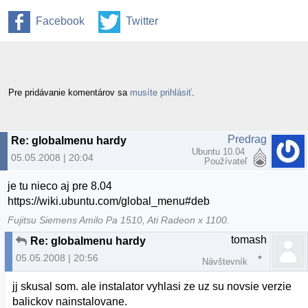
Facebook
Twitter
Pre pridávanie komentárov sa
musíte prihlásiť
.
Predrag
Re: globalmenu hardy
Ubuntu 10.04
05.05.2008 | 20:04
Používateľ
je tu nieco aj pre 8.04
https://wiki.ubuntu.com/global_menu#deb
Fujitsu Siemens Amilo Pa 1510, Ati Radeon x 1100.
tomash
Re: globalmenu hardy
05.05.2008 | 20:56
Návštevník
jj skusal som. ale instalator vyhlasi ze uz su novsie verzie
balickov nainstalovane.