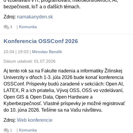
o vzdelávaní v IT, programovaní, mikrokontroléroch, AI,
bezpečnosti, IoT a o ďalších témach.
Zdroj:
namakanyden.sk
|
Komunita
3
Konferencia OSSConf 2026
10.04 | 19:03
|
Miroslav Bendík
Dátum udalosti:
01.07.2026
Aj tento rok sa na Fakulte riadenia a informatiky Žilinskej
Univerzity v dňoch 1-3. júla 2026 bude konať konferencia
OSSConf. Príspevky budú zaradené v sekciách: Open AI,
LATEX, R a ich priatelia, Vývoj OSS, OSS vo vzdelávaní,
Open GIS & Open Data, Open Hardware a
Kyberbezpečnosť. Vlastné príspevky je možné registrovať
do 10. júna 2026. Tešíme sa na Vašu návštevu.
Zdroj:
Web konferencie
|
Komunita
1