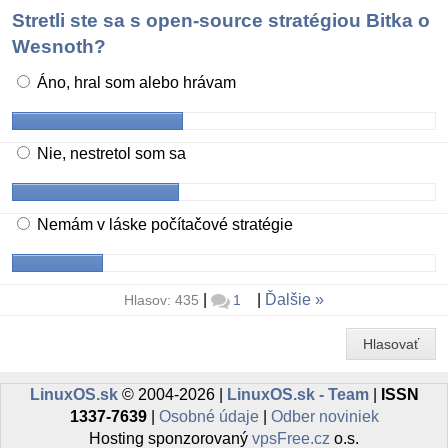
Stretli ste sa s open-source stratégiou Bitka o
Wesnoth?
Áno, hral som alebo hrávam
Nie, nestretol som sa
Nemám v láske počítačové stratégie
|
|
Ďalšie
Hlasov: 435
1
Hlasovať
LinuxOS.sk
© 2004-2026 |
LinuxOS.sk - Team
|
ISSN
1337-7639
|
Osobné údaje
|
Odber noviniek
Hosting sponzorovaný
vpsFree.cz
o.s.