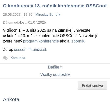
O konferencii 13. ročník konferencie OSSConf
26.06.2025 | 16:50
|
Miroslav Bendík
Dátum udalosti:
01.07.2025
V dňoch 1. – 3. júla 2025 sa na Žilinskej univerzite
uskutoční 13. ročník konferencie OSSConf. Na webe je
zverejnený
program konferencie
ako aj
zborník
.
Zdroj:
ossconf.fri.uniza.sk
|
Komunita
Ďalšie
Všetky udalosti
Pridať správu
Anketa