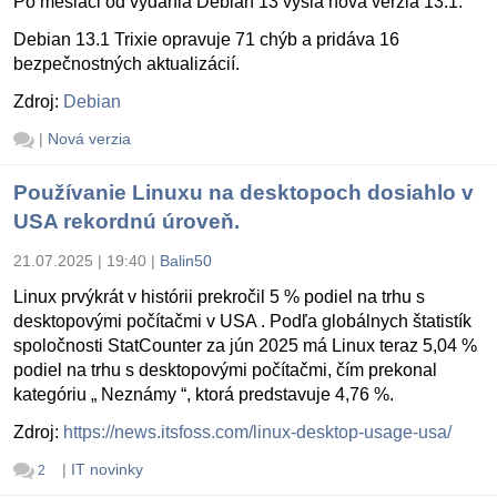
Po mesiaci od vydania Debian 13 vyšla nová verzia 13.1.
Debian 13.1 Trixie opravuje 71 chýb a pridáva 16
bezpečnostných aktualizácií.
Zdroj:
Debian
|
Nová verzia
Používanie Linuxu na desktopoch dosiahlo v
USA rekordnú úroveň.
21.07.2025 | 19:40
|
Balin50
Linux prvýkrát v histórii prekročil 5 % podiel na trhu s
desktopovými počítačmi v USA . Podľa globálnych štatistík
spoločnosti StatCounter za jún 2025 má Linux teraz 5,04 %
podiel na trhu s desktopovými počítačmi, čím prekonal
kategóriu „ Neznámy “, ktorá predstavuje 4,76 %.
Zdroj:
https://news.itsfoss.com/linux-desktop-usage-usa/
|
IT novinky
2