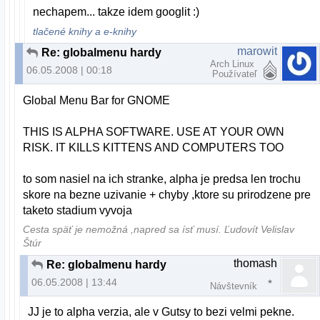
nechapem... takze idem googlit :)
tlačené knihy a e-knihy
marowit
Re: globalmenu hardy
Arch Linux
06.05.2008 | 00:18
Používateľ
Global Menu Bar for GNOME
THIS IS ALPHA SOFTWARE. USE AT YOUR OWN
RISK. IT KILLS KITTENS AND COMPUTERS TOO
to som nasiel na ich stranke, alpha je predsa len trochu
skore na bezne uzivanie + chyby ,ktore su prirodzene pre
taketo stadium vyvoja
Cesta späť je nemožná ,napred sa ísť musí. Ľudovít Velislav
Štúr
thomash
Re: globalmenu hardy
06.05.2008 | 13:44
Návštevník
JJ je to alpha verzia, ale v Gutsy to bezi velmi pekne.