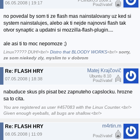
PClinuxOS 2009.1
06.05.2008 | 19:17
Používateľ
no povedal by som ti ze flash mas nainstalovany uz ked si
system nainstalujes, alebo ak ti nejde najnovsi flash tak
otvor synaptic a updatni si mozzilla-flash-plugin....
ale asi ti to moc nepomoze ;)
Linux????? DUH!<br/>
Distro that BLOODY WORKS
<br/>
sorry,
ze som niekedy zly, myslim to v dobrom
Matej Krajčovič
Re: FLASH HRY
Ubuntu 8.10
07.05.2008 | 18:38
Používateľ
nabuduce skus pls pisat bez zapnuteho capslocku. hrozne
sa to cita.
You are registered as user #457083 with the Linux Counter.<br/>
Given enough eyeballs, all bugs are shallow.<br/>
m4rtin.m
Re: FLASH HRY
08.05.2008 | 11:09
Používateľ