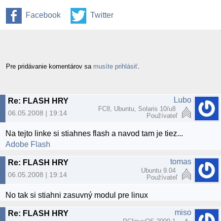
Facebook
Twitter
Pre pridávanie komentárov sa
musíte prihlásiť
.
Lubo
Re: FLASH HRY
FC8, Ubuntu, Solaris 10/u8
06.05.2008 | 19:14
Používateľ
Na tejto linke si stiahnes flash a navod tam je tiez...
Adobe Flash
tomas
Re: FLASH HRY
Ubuntu 9.04
06.05.2008 | 19:14
Používateľ
No tak si stiahni zasuvný modul pre linux
miso
Re: FLASH HRY