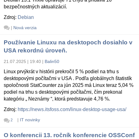
bezpečnostných aktualizácií.
Zdroj:
Debian
|
Nová verzia
Používanie Linuxu na desktopoch dosiahlo v
USA rekordnú úroveň.
21.07.2025 | 19:40
|
Balin50
Linux prvýkrát v histórii prekročil 5 % podiel na trhu s
desktopovými počítačmi v USA . Podľa globálnych štatistík
spoločnosti StatCounter za jún 2025 má Linux teraz 5,04 %
podiel na trhu s desktopovými počítačmi, čím prekonal
kategóriu „ Neznámy “, ktorá predstavuje 4,76 %.
Zdroj:
https://news.itsfoss.com/linux-desktop-usage-usa/
|
IT novinky
2
O konferencii 13. ročník konferencie OSSConf