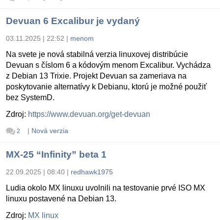
Devuan 6 Excalibur je vydaný
03.11.2025 | 22:52
|
menom
Na svete je nová stabilná verzia linuxovej distribúcie
Devuan s číslom 6 a kódovým menom Excalibur. Vychádza
z Debian 13 Trixie. Projekt Devuan sa zameriava na
poskytovanie alternatívy k Debianu, ktorú je možné použiť
bez SystemD.
Zdroj:
https://www.devuan.org/get-devuan
|
Nová verzia
2
MX-25 “Infinity” beta 1
22.09.2025 | 08:40
|
redhawk1975
Ludia okolo MX linuxu uvolnili na testovanie prvé ISO MX
linuxu postavené na Debian 13.
Zdroj:
MX linux