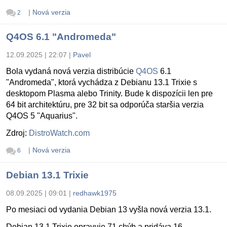
|
Nová verzia
2
Q4OS 6.1 "Andromeda"
12.09.2025 | 22:07
|
Pavel
Bola vydaná nová verzia distribúcie
Q4OS
6.1
"Andromeda", ktorá vychádza z Debianu 13.1 Trixie s
desktopom Plasma alebo Trinity. Bude k dispozícii len pre
64 bit architektúru, pre 32 bit sa odporúča staršia verzia
Q4OS 5 "Aquarius".
Zdroj:
DistroWatch.com
|
Nová verzia
6
Debian 13.1 Trixie
08.09.2025 | 09:01
|
redhawk1975
Po mesiaci od vydania Debian 13 vyšla nová verzia 13.1.
Debian 13.1 Trixie opravuje 71 chýb a pridáva 16