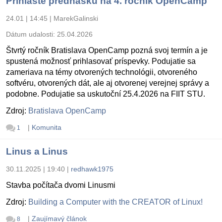
Prihláste prednášku na 4. ročník OpenCamp
24.01 | 14:45
|
MarekGalinski
Dátum udalosti:
25.04.2026
Štvrtý ročník Bratislava OpenCamp pozná svoj termín a je
spustená možnosť prihlasovať príspevky. Podujatie sa
zameriava na témy otvorených technológii, otvoreného
softvéru, otvorených dát, ale aj otvorenej verejnej správy a
podobne. Podujatie sa uskutoční 25.4.2026 na FIIT STU.
Zdroj:
Bratislava OpenCamp
|
Komunita
1
Linus a Linus
30.11.2025 | 19:40
|
redhawk1975
Stavba počítača dvomi Linusmi
Zdroj:
Building a Computer with the CREATOR of Linux!
|
Zaujímavý článok
8