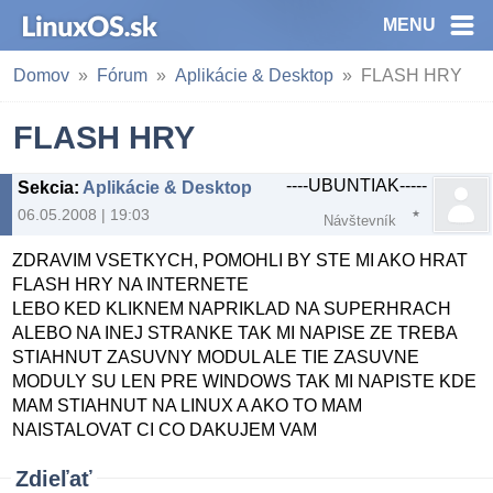
MENU
Domov
Fórum
Aplikácie & Desktop
FLASH HRY
FLASH HRY
----UBUNTIAK-----
Sekcia
:
Aplikácie & Desktop
06.05.2008 | 19:03
Návštevník
ZDRAVIM VSETKYCH, POMOHLI BY STE MI AKO HRAT
FLASH HRY NA INTERNETE
LEBO KED KLIKNEM NAPRIKLAD NA SUPERHRACH
ALEBO NA INEJ STRANKE TAK MI NAPISE ZE TREBA
STIAHNUT ZASUVNY MODUL ALE TIE ZASUVNE
MODULY SU LEN PRE WINDOWS TAK MI NAPISTE KDE
MAM STIAHNUT NA LINUX A AKO TO MAM
NAISTALOVAT CI CO DAKUJEM VAM
Zdieľať