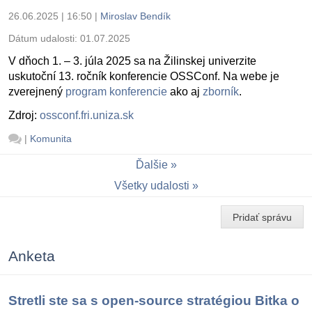
26.06.2025 | 16:50
|
Miroslav Bendík
Dátum udalosti:
01.07.2025
V dňoch 1. – 3. júla 2025 sa na Žilinskej univerzite
uskutoční 13. ročník konferencie OSSConf. Na webe je
zverejnený
program konferencie
ako aj
zborník
.
Zdroj:
ossconf.fri.uniza.sk
|
Komunita
Ďalšie
Všetky udalosti
Pridať správu
Anketa
Stretli ste sa s open-source stratégiou Bitka o