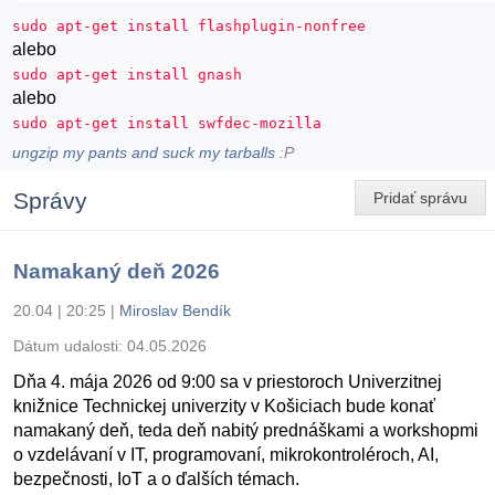
sudo apt-get install flashplugin-nonfree
alebo
sudo apt-get install gnash
alebo
sudo apt-get install swfdec-mozilla
ungzip my pants and suck my tarballs
:P
Správy
Pridať správu
Namakaný deň 2026
20.04 | 20:25
|
Miroslav Bendík
Dátum udalosti:
04.05.2026
Dňa 4. mája 2026 od 9:00 sa v priestoroch Univerzitnej
knižnice Technickej univerzity v Košiciach bude konať
namakaný deň, teda deň nabitý prednáškami a workshopmi
o vzdelávaní v IT, programovaní, mikrokontroléroch, AI,
bezpečnosti, IoT a o ďalších témach.