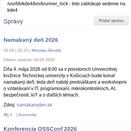
/usr/lib/kde4/bin/krunner_lock - toto zablokuje sedenie na
kde4
Správy
Pridať správu
Namakaný deň 2026
20.04 | 20:25
|
Miroslav Bendík
Dátum udalosti:
04.05.2026
Dňa 4. mája 2026 od 9:00 sa v priestoroch Univerzitnej
knižnice Technickej univerzity v Košiciach bude konať
namakaný deň, teda deň nabitý prednáškami a workshopmi
o vzdelávaní v IT, programovaní, mikrokontroléroch, AI,
bezpečnosti, IoT a o ďalších témach.
Zdroj:
namakanyden.sk
|
Komunita
3
Konferencia OSSConf 2026