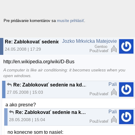
Pre pridávanie komentárov sa
musíte prihlásiť
.
Jozko Mrkvicka Matejovie
Re: Zablokovať sedenie na kde4
Gentoo
24.05.2008 | 17:29
Používateľ
http://en.wikipedia.org/wiki/D-Bus
A computer is like air conditioning: it becomes useless when you
open windows.
Pali
Re: Zablokovať sedenie na kde4
27.05.2008 | 15:03
Používateľ
a ako presne?
Pali
Re: Zablokovať sedenie na kde4
28.05.2008 | 15:04
Používateľ
no konecne som to nasiel: