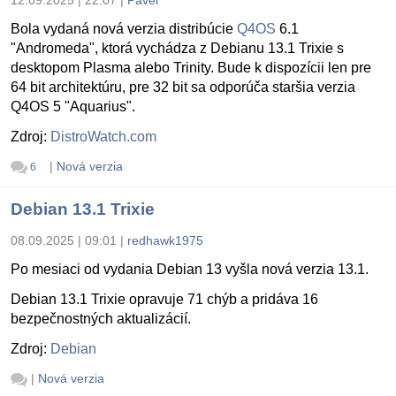
Bola vydaná nová verzia distribúcie
Q4OS
6.1
"Andromeda", ktorá vychádza z Debianu 13.1 Trixie s
desktopom Plasma alebo Trinity. Bude k dispozícii len pre
64 bit architektúru, pre 32 bit sa odporúča staršia verzia
Q4OS 5 "Aquarius".
Zdroj:
DistroWatch.com
|
Nová verzia
6
Debian 13.1 Trixie
08.09.2025 | 09:01
|
redhawk1975
Po mesiaci od vydania Debian 13 vyšla nová verzia 13.1.
Debian 13.1 Trixie opravuje 71 chýb a pridáva 16
bezpečnostných aktualizácií.
Zdroj:
Debian
|
Nová verzia