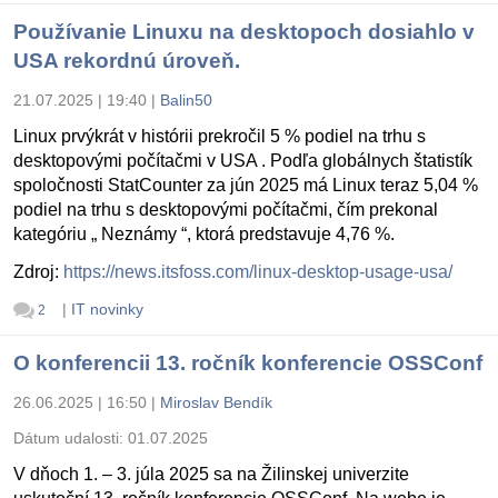
Používanie Linuxu na desktopoch dosiahlo v
USA rekordnú úroveň.
21.07.2025 | 19:40
|
Balin50
Linux prvýkrát v histórii prekročil 5 % podiel na trhu s
desktopovými počítačmi v USA . Podľa globálnych štatistík
spoločnosti StatCounter za jún 2025 má Linux teraz 5,04 %
podiel na trhu s desktopovými počítačmi, čím prekonal
kategóriu „ Neznámy “, ktorá predstavuje 4,76 %.
Zdroj:
https://news.itsfoss.com/linux-desktop-usage-usa/
|
IT novinky
2
O konferencii 13. ročník konferencie OSSConf
26.06.2025 | 16:50
|
Miroslav Bendík
Dátum udalosti:
01.07.2025
V dňoch 1. – 3. júla 2025 sa na Žilinskej univerzite