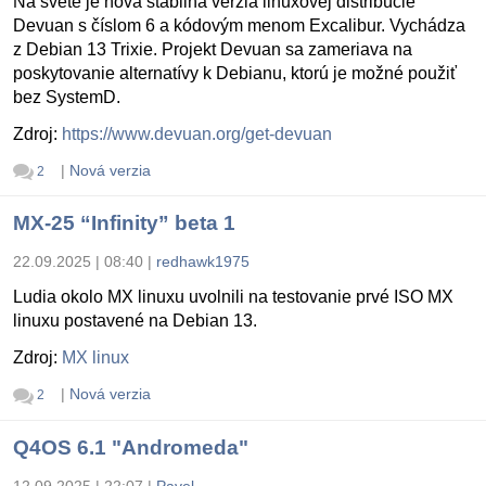
Na svete je nová stabilná verzia linuxovej distribúcie
Devuan s číslom 6 a kódovým menom Excalibur. Vychádza
z Debian 13 Trixie. Projekt Devuan sa zameriava na
poskytovanie alternatívy k Debianu, ktorú je možné použiť
bez SystemD.
Zdroj:
https://www.devuan.org/get-devuan
|
Nová verzia
2
MX-25 “Infinity” beta 1
22.09.2025 | 08:40
|
redhawk1975
Ludia okolo MX linuxu uvolnili na testovanie prvé ISO MX
linuxu postavené na Debian 13.
Zdroj:
MX linux
|
Nová verzia
2
Q4OS 6.1 "Andromeda"
12.09.2025 | 22:07
|
Pavel