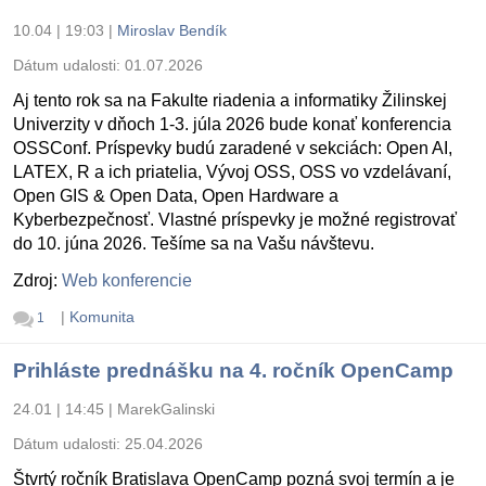
10.04 | 19:03
|
Miroslav Bendík
Dátum udalosti:
01.07.2026
Aj tento rok sa na Fakulte riadenia a informatiky Žilinskej
Univerzity v dňoch 1-3. júla 2026 bude konať konferencia
OSSConf. Príspevky budú zaradené v sekciách: Open AI,
LATEX, R a ich priatelia, Vývoj OSS, OSS vo vzdelávaní,
Open GIS & Open Data, Open Hardware a
Kyberbezpečnosť. Vlastné príspevky je možné registrovať
do 10. júna 2026. Tešíme sa na Vašu návštevu.
Zdroj:
Web konferencie
|
Komunita
1
Prihláste prednášku na 4. ročník OpenCamp
24.01 | 14:45
|
MarekGalinski
Dátum udalosti:
25.04.2026
Štvrtý ročník Bratislava OpenCamp pozná svoj termín a je