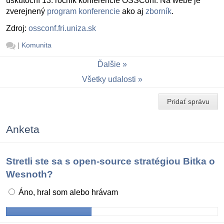
uskutoční 13. ročník konferencie OSSConf. Na webe je
zverejnený
program konferencie
ako aj
zborník
.
Zdroj:
ossconf.fri.uniza.sk
|
Komunita
Ďalšie
Všetky udalosti
Pridať správu
Anketa
Stretli ste sa s open-source stratégiou Bitka o
Wesnoth?
Áno, hral som alebo hrávam