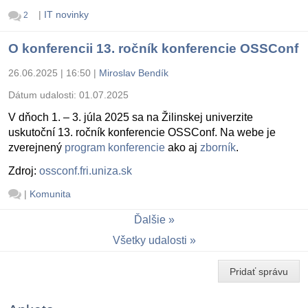
|
IT novinky
2
O konferencii 13. ročník konferencie OSSConf
26.06.2025 | 16:50
|
Miroslav Bendík
Dátum udalosti:
01.07.2025
V dňoch 1. – 3. júla 2025 sa na Žilinskej univerzite
uskutoční 13. ročník konferencie OSSConf. Na webe je
zverejnený
program konferencie
ako aj
zborník
.
Zdroj:
ossconf.fri.uniza.sk
|
Komunita
Ďalšie
Všetky udalosti
Pridať správu