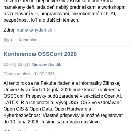
knižnice Technickej univerzity v Košiciach bude konať
namakaný deň, teda deň nabitý prednáškami a workshopmi
o vzdelávaní v IT, programovaní, mikrokontroléroch, AI,
bezpečnosti, IoT a o ďalších témach.
Zdroj:
namakanyden.sk
|
Komunita
3
Konferencia OSSConf 2026
10.04 | 19:03
|
Miroslav Bendík
Dátum udalosti:
01.07.2026
Aj tento rok sa na Fakulte riadenia a informatiky Žilinskej
Univerzity v dňoch 1-3. júla 2026 bude konať konferencia
OSSConf. Príspevky budú zaradené v sekciách: Open AI,
LATEX, R a ich priatelia, Vývoj OSS, OSS vo vzdelávaní,
Open GIS & Open Data, Open Hardware a
Kyberbezpečnosť. Vlastné príspevky je možné registrovať
do 10. júna 2026. Tešíme sa na Vašu návštevu.