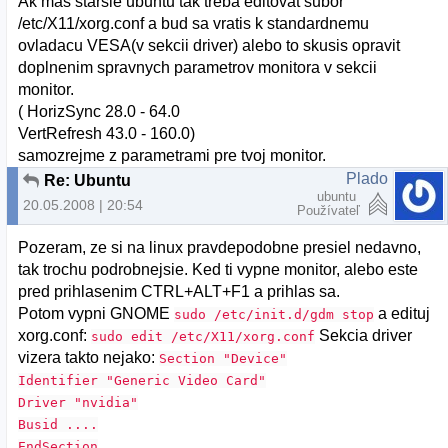
Ak mas starsie ubuntu tak treba editovat subor
/etc/X11/xorg.conf a bud sa vratis k standardnemu
ovladacu VESA(v sekcii driver) alebo to skusis opravit
doplnenim spravnych parametrov monitora v sekcii
monitor.
( HorizSync 28.0 - 64.0
VertRefresh 43.0 - 160.0)
samozrejme z parametrami pre tvoj monitor.
Plado
Re: Ubuntu
ubuntu
20.05.2008 | 20:54
Používateľ
Pozeram, ze si na linux pravdepodobne presiel nedavno,
tak trochu podrobnejsie. Ked ti vypne monitor, alebo este
pred prihlasenim CTRL+ALT+F1 a prihlas sa.
Potom vypni GNOME
a edituj
sudo /etc/init.d/gdm stop
xorg.conf:
Sekcia driver
sudo edit /etc/X11/xorg.conf
vizera takto nejako:
Section "Device"
Identifier "Generic Video Card"
Driver "nvidia"
Busid ....
EndSection