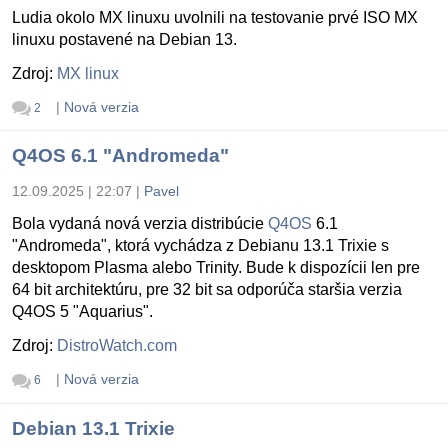
Ludia okolo MX linuxu uvolnili na testovanie prvé ISO MX
linuxu postavené na Debian 13.
Zdroj:
MX linux
|
Nová verzia
2
Q4OS 6.1 "Andromeda"
12.09.2025 | 22:07
|
Pavel
Bola vydaná nová verzia distribúcie
Q4OS
6.1
"Andromeda", ktorá vychádza z Debianu 13.1 Trixie s
desktopom Plasma alebo Trinity. Bude k dispozícii len pre
64 bit architektúru, pre 32 bit sa odporúča staršia verzia
Q4OS 5 "Aquarius".
Zdroj:
DistroWatch.com
|
Nová verzia
6
Debian 13.1 Trixie