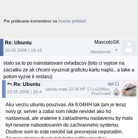
Pre pridávanie komentárov sa
musíte prihlásiť
.
MaxcoloSK
Re: Ubuntu
20.05.2008 | 19:16
Návštevník
stalo sa to po nainstalovani ovladacov (toto ci vypise na
zaciatku ze ak chcem vyuzivat graficku kartu naplo.. a take a
potom vyzve k restaru)
qw11
Re: Ubuntu
ubuntu mate 22.04 HP 17-ca1006nc
20.05.2008 | 20:40
Používateľ
Aku verziu ubuntu pouzivas. Ak 8.04HH tak tam je teraz
novy gr. server a zatial som nikde nevidel ako ho
nastavovat, ale vratenie k zakladnemu nastaveniu by malo
byt riesene nabootovanim do zachranneho systemu.
Osobne som to este nerobil tak presnejsie neporadim.