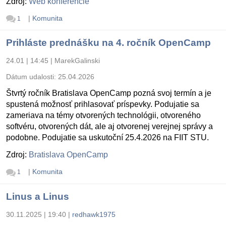
Zdroj:
Web konferencie
|
Komunita
1
Prihláste prednášku na 4. ročník OpenCamp
24.01 | 14:45
|
MarekGalinski
Dátum udalosti:
25.04.2026
Štvrtý ročník Bratislava OpenCamp pozná svoj termín a je
spustená možnosť prihlasovať príspevky. Podujatie sa
zameriava na témy otvorených technológii, otvoreného
softvéru, otvorených dát, ale aj otvorenej verejnej správy a
podobne. Podujatie sa uskutoční 25.4.2026 na FIIT STU.
Zdroj:
Bratislava OpenCamp
|
Komunita
1
Linus a Linus
30.11.2025 | 19:40
|
redhawk1975