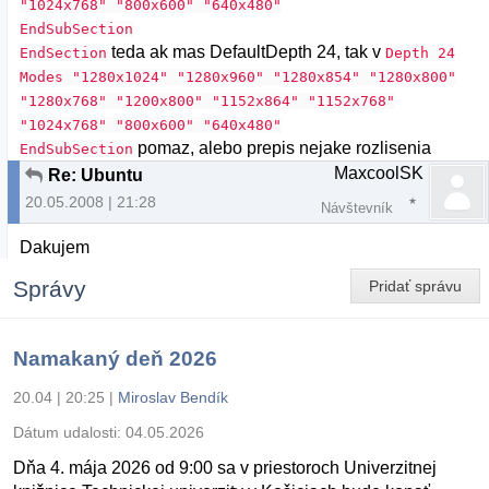
"1024x768" "800x600" "640x480"
EndSubSection
teda ak mas DefaultDepth 24, tak v
EndSection
Depth 24
Modes "1280x1024" "1280x960" "1280x854" "1280x800"
"1280x768" "1200x800" "1152x864" "1152x768"
"1024x768" "800x600" "640x480"
pomaz, alebo prepis nejake rozlisenia
EndSubSection
MaxcoolSK
Re: Ubuntu
20.05.2008 | 21:28
Návštevník
Dakujem
Správy
Pridať správu
Namakaný deň 2026
20.04 | 20:25
|
Miroslav Bendík
Dátum udalosti:
04.05.2026
Dňa 4. mája 2026 od 9:00 sa v priestoroch Univerzitnej