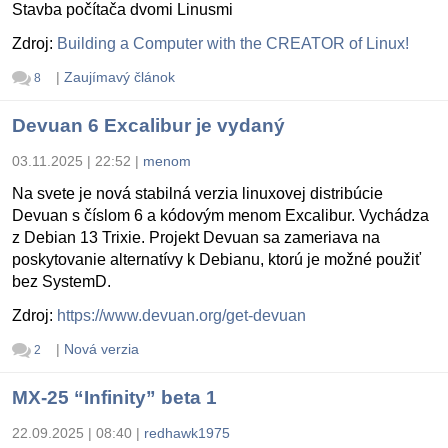
Stavba počítača dvomi Linusmi
Zdroj:
Building a Computer with the CREATOR of Linux!
|
Zaujímavý článok
8
Devuan 6 Excalibur je vydaný
03.11.2025 | 22:52
|
menom
Na svete je nová stabilná verzia linuxovej distribúcie
Devuan s číslom 6 a kódovým menom Excalibur. Vychádza
z Debian 13 Trixie. Projekt Devuan sa zameriava na
poskytovanie alternatívy k Debianu, ktorú je možné použiť
bez SystemD.
Zdroj:
https://www.devuan.org/get-devuan
|
Nová verzia
2
MX-25 “Infinity” beta 1
22.09.2025 | 08:40
|
redhawk1975