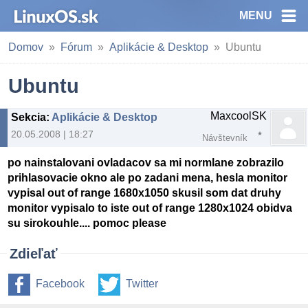
MENU
Domov
Fórum
Aplikácie & Desktop
Ubuntu
Ubuntu
MaxcoolSK
Sekcia
:
Aplikácie & Desktop
20.05.2008 | 18:27
Návštevník
po nainstalovani ovladacov sa mi normlane zobrazilo
prihlasovacie okno ale po zadani mena, hesla monitor
vypisal out of range 1680x1050 skusil som dat druhy
monitor vypisalo to iste out of range 1280x1024 obidva
su sirokouhle.... pomoc please
Zdieľať
Facebook
Twitter