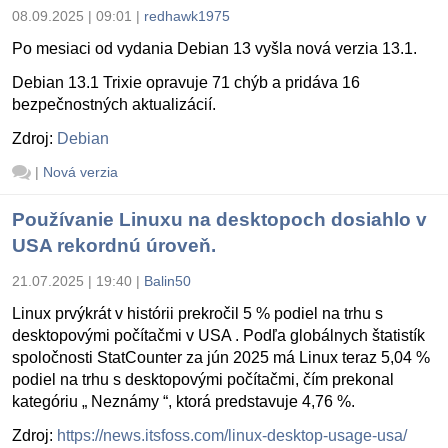
08.09.2025 | 09:01
|
redhawk1975
Po mesiaci od vydania Debian 13 vyšla nová verzia 13.1.
Debian 13.1 Trixie opravuje 71 chýb a pridáva 16
bezpečnostných aktualizácií.
Zdroj:
Debian
|
Nová verzia
Používanie Linuxu na desktopoch dosiahlo v
USA rekordnú úroveň.
21.07.2025 | 19:40
|
Balin50
Linux prvýkrát v histórii prekročil 5 % podiel na trhu s
desktopovými počítačmi v USA . Podľa globálnych štatistík
spoločnosti StatCounter za jún 2025 má Linux teraz 5,04 %
podiel na trhu s desktopovými počítačmi, čím prekonal
kategóriu „ Neznámy “, ktorá predstavuje 4,76 %.
Zdroj:
https://news.itsfoss.com/linux-desktop-usage-usa/