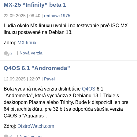
MX-25 “Infinity” beta 1
22.09.2025 | 08:40
|
redhawk1975
Ludia okolo MX linuxu uvolnili na testovanie prvé ISO MX
linuxu postavené na Debian 13.
Zdroj:
MX linux
|
Nová verzia
2
Q4OS 6.1 "Andromeda"
12.09.2025 | 22:07
|
Pavel
Bola vydaná nová verzia distribúcie
Q4OS
6.1
"Andromeda", ktorá vychádza z Debianu 13.1 Trixie s
desktopom Plasma alebo Trinity. Bude k dispozícii len pre
64 bit architektúru, pre 32 bit sa odporúča staršia verzia
Q4OS 5 "Aquarius".
Zdroj:
DistroWatch.com
|
Nová verzia
6