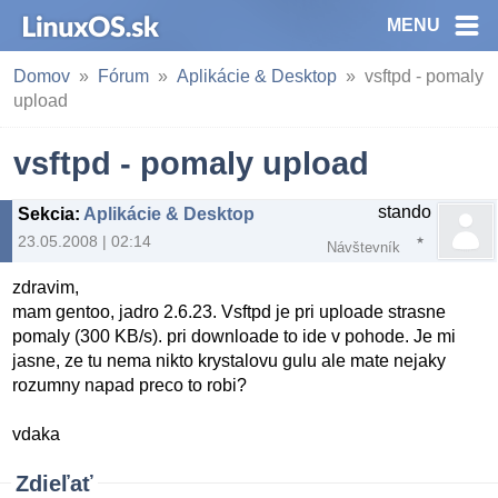
MENU
Domov
Fórum
Aplikácie & Desktop
vsftpd - pomaly
upload
vsftpd - pomaly upload
stando
Sekcia
:
Aplikácie & Desktop
23.05.2008 | 02:14
Návštevník
zdravim,
mam gentoo, jadro 2.6.23. Vsftpd je pri uploade strasne
pomaly (300 KB/s). pri downloade to ide v pohode. Je mi
jasne, ze tu nema nikto krystalovu gulu ale mate nejaky
rozumny napad preco to robi?
vdaka
Zdieľať