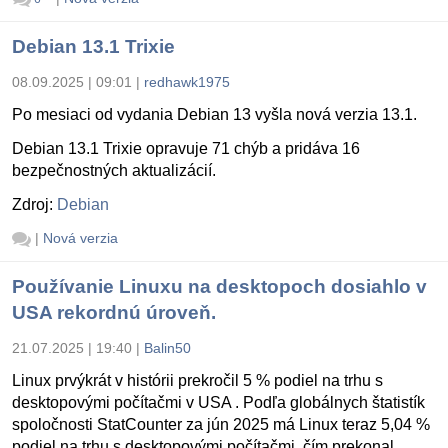
Debian 13.1 Trixie
08.09.2025 | 09:01
|
redhawk1975
Po mesiaci od vydania Debian 13 vyšla nová verzia 13.1.
Debian 13.1 Trixie opravuje 71 chýb a pridáva 16
bezpečnostných aktualizácií.
Zdroj:
Debian
|
Nová verzia
Používanie Linuxu na desktopoch dosiahlo v
USA rekordnú úroveň.
21.07.2025 | 19:40
|
Balin50
Linux prvýkrát v histórii prekročil 5 % podiel na trhu s
desktopovými počítačmi v USA . Podľa globálnych štatistík
spoločnosti StatCounter za jún 2025 má Linux teraz 5,04 %
podiel na trhu s desktopovými počítačmi, čím prekonal