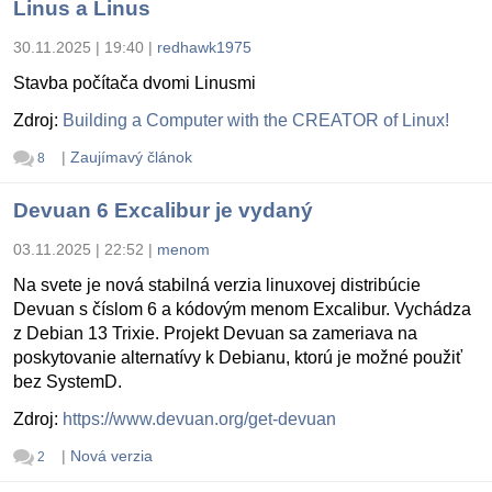
Linus a Linus
30.11.2025 | 19:40
|
redhawk1975
Stavba počítača dvomi Linusmi
Zdroj:
Building a Computer with the CREATOR of Linux!
|
Zaujímavý článok
8
Devuan 6 Excalibur je vydaný
03.11.2025 | 22:52
|
menom
Na svete je nová stabilná verzia linuxovej distribúcie
Devuan s číslom 6 a kódovým menom Excalibur. Vychádza
z Debian 13 Trixie. Projekt Devuan sa zameriava na
poskytovanie alternatívy k Debianu, ktorú je možné použiť
bez SystemD.
Zdroj:
https://www.devuan.org/get-devuan
|
Nová verzia
2