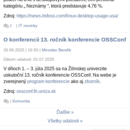
kategóriu „ Neznámy “, ktorá predstavuje 4,76 %.
Zdroj:
https://news.itsfoss.com/linux-desktop-usage-usa/
|
IT novinky
2
O konferencii 13. ročník konferencie OSSConf
26.06.2025 | 16:50
|
Miroslav Bendík
Dátum udalosti:
01.07.2025
V dňoch 1. – 3. júla 2025 sa na Žilinskej univerzite
uskutoční 13. ročník konferencie OSSConf. Na webe je
zverejnený
program konferencie
ako aj
zborník
.
Zdroj:
ossconf.fri.uniza.sk
|
Komunita
Ďalšie
Všetky udalosti