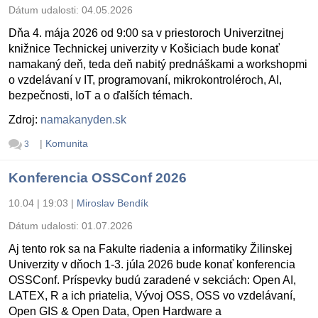
Dátum udalosti:
04.05.2026
Dňa 4. mája 2026 od 9:00 sa v priestoroch Univerzitnej
knižnice Technickej univerzity v Košiciach bude konať
namakaný deň, teda deň nabitý prednáškami a workshopmi
o vzdelávaní v IT, programovaní, mikrokontroléroch, AI,
bezpečnosti, IoT a o ďalších témach.
Zdroj:
namakanyden.sk
|
Komunita
3
Konferencia OSSConf 2026
10.04 | 19:03
|
Miroslav Bendík
Dátum udalosti:
01.07.2026
Aj tento rok sa na Fakulte riadenia a informatiky Žilinskej
Univerzity v dňoch 1-3. júla 2026 bude konať konferencia
OSSConf. Príspevky budú zaradené v sekciách: Open AI,
LATEX, R a ich priatelia, Vývoj OSS, OSS vo vzdelávaní,
Open GIS & Open Data, Open Hardware a