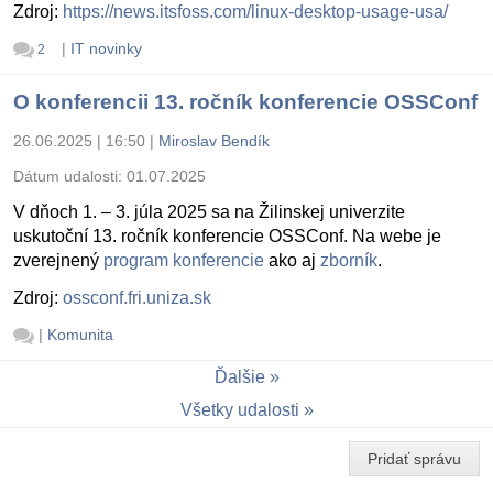
Zdroj:
https://news.itsfoss.com/linux-desktop-usage-usa/
|
IT novinky
2
O konferencii 13. ročník konferencie OSSConf
26.06.2025 | 16:50
|
Miroslav Bendík
Dátum udalosti:
01.07.2025
V dňoch 1. – 3. júla 2025 sa na Žilinskej univerzite
uskutoční 13. ročník konferencie OSSConf. Na webe je
zverejnený
program konferencie
ako aj
zborník
.
Zdroj:
ossconf.fri.uniza.sk
|
Komunita
Ďalšie
Všetky udalosti
Pridať správu