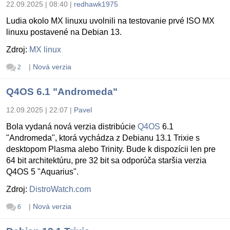
22.09.2025 | 08:40
|
redhawk1975
Ludia okolo MX linuxu uvolnili na testovanie prvé ISO MX
linuxu postavené na Debian 13.
Zdroj:
MX linux
|
Nová verzia
2
Q4OS 6.1 "Andromeda"
12.09.2025 | 22:07
|
Pavel
Bola vydaná nová verzia distribúcie
Q4OS
6.1
"Andromeda", ktorá vychádza z Debianu 13.1 Trixie s
desktopom Plasma alebo Trinity. Bude k dispozícii len pre
64 bit architektúru, pre 32 bit sa odporúča staršia verzia
Q4OS 5 "Aquarius".
Zdroj:
DistroWatch.com
|
Nová verzia
6