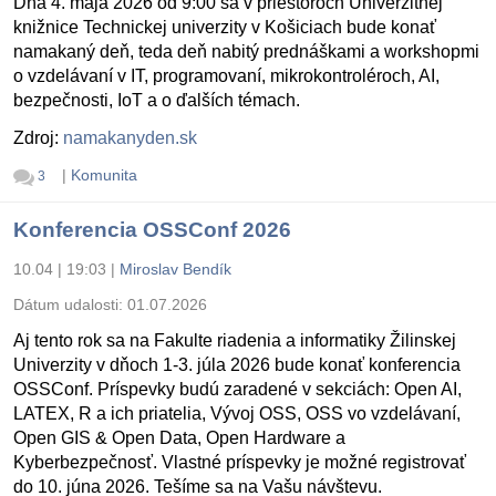
Dňa 4. mája 2026 od 9:00 sa v priestoroch Univerzitnej
knižnice Technickej univerzity v Košiciach bude konať
namakaný deň, teda deň nabitý prednáškami a workshopmi
o vzdelávaní v IT, programovaní, mikrokontroléroch, AI,
bezpečnosti, IoT a o ďalších témach.
Zdroj:
namakanyden.sk
|
Komunita
3
Konferencia OSSConf 2026
10.04 | 19:03
|
Miroslav Bendík
Dátum udalosti:
01.07.2026
Aj tento rok sa na Fakulte riadenia a informatiky Žilinskej
Univerzity v dňoch 1-3. júla 2026 bude konať konferencia
OSSConf. Príspevky budú zaradené v sekciách: Open AI,
LATEX, R a ich priatelia, Vývoj OSS, OSS vo vzdelávaní,
Open GIS & Open Data, Open Hardware a
Kyberbezpečnosť. Vlastné príspevky je možné registrovať
do 10. júna 2026. Tešíme sa na Vašu návštevu.