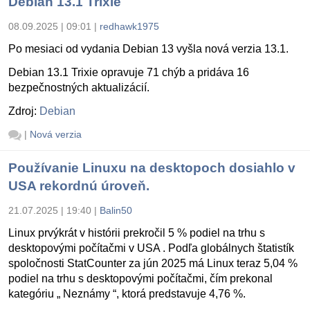
Debian 13.1 Trixie
08.09.2025 | 09:01
|
redhawk1975
Po mesiaci od vydania Debian 13 vyšla nová verzia 13.1.
Debian 13.1 Trixie opravuje 71 chýb a pridáva 16
bezpečnostných aktualizácií.
Zdroj:
Debian
|
Nová verzia
Používanie Linuxu na desktopoch dosiahlo v
USA rekordnú úroveň.
21.07.2025 | 19:40
|
Balin50
Linux prvýkrát v histórii prekročil 5 % podiel na trhu s
desktopovými počítačmi v USA . Podľa globálnych štatistík
spoločnosti StatCounter za jún 2025 má Linux teraz 5,04 %
podiel na trhu s desktopovými počítačmi, čím prekonal
kategóriu „ Neznámy “, ktorá predstavuje 4,76 %.