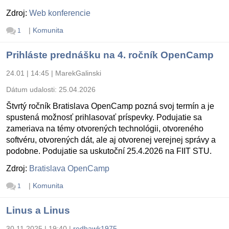
Zdroj:
Web konferencie
|
Komunita
1
Prihláste prednášku na 4. ročník OpenCamp
24.01 | 14:45
|
MarekGalinski
Dátum udalosti:
25.04.2026
Štvrtý ročník Bratislava OpenCamp pozná svoj termín a je
spustená možnosť prihlasovať príspevky. Podujatie sa
zameriava na témy otvorených technológii, otvoreného
softvéru, otvorených dát, ale aj otvorenej verejnej správy a
podobne. Podujatie sa uskutoční 25.4.2026 na FIIT STU.
Zdroj:
Bratislava OpenCamp
|
Komunita
1
Linus a Linus
30.11.2025 | 19:40
|
redhawk1975