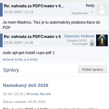
fredy
Re: nahrada za PDFCreator v linuxe
23.05.2008 | 13:13
Návštevník
Ja mam Madrivu. Tiez je tu automaticky podpora tlace do
PDF
Stanislav Hoferek
Re: nahrada za PDFCreator v linuxe
Greenie 18.04
23.05.2008 | 13:38
Používateľ
sudo apt-get install cups-pdf :)
tlačené knihy a e-knihy
Správy
Pridať správu
Namakaný deň 2026
20.04 | 20:25
|
Miroslav Bendík
Dátum udalosti:
04.05.2026