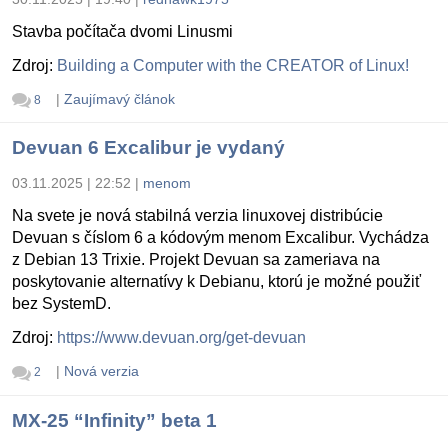
Stavba počítača dvomi Linusmi
Zdroj:
Building a Computer with the CREATOR of Linux!
|
Zaujímavý článok
8
Devuan 6 Excalibur je vydaný
03.11.2025 | 22:52
|
menom
Na svete je nová stabilná verzia linuxovej distribúcie
Devuan s číslom 6 a kódovým menom Excalibur. Vychádza
z Debian 13 Trixie. Projekt Devuan sa zameriava na
poskytovanie alternatívy k Debianu, ktorú je možné použiť
bez SystemD.
Zdroj:
https://www.devuan.org/get-devuan
|
Nová verzia
2
MX-25 “Infinity” beta 1