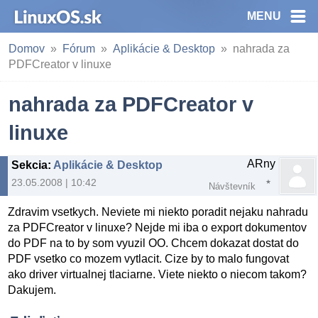
MENU
Domov
Fórum
Aplikácie & Desktop
nahrada za
PDFCreator v linuxe
nahrada za PDFCreator v
linuxe
ARny
Sekcia
:
Aplikácie & Desktop
23.05.2008 | 10:42
Návštevník
Zdravim vsetkych. Neviete mi niekto poradit nejaku nahradu
za PDFCreator v linuxe? Nejde mi iba o export dokumentov
do PDF na to by som vyuzil OO. Chcem dokazat dostat do
PDF vsetko co mozem vytlacit. Cize by to malo fungovat
ako driver virtualnej tlaciarne. Viete niekto o niecom takom?
Dakujem.