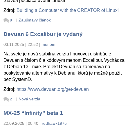
Stavba počítača dvomi Linusmi
Zdroj:
Building a Computer with the CREATOR of Linux!
|
Zaujímavý článok
8
Devuan 6 Excalibur je vydaný
03.11.2025 | 22:52
|
menom
Na svete je nová stabilná verzia linuxovej distribúcie
Devuan s číslom 6 a kódovým menom Excalibur. Vychádza
z Debian 13 Trixie. Projekt Devuan sa zameriava na
poskytovanie alternatívy k Debianu, ktorú je možné použiť
bez SystemD.
Zdroj:
https://www.devuan.org/get-devuan
|
Nová verzia
2
MX-25 “Infinity” beta 1
22.09.2025 | 08:40
|
redhawk1975