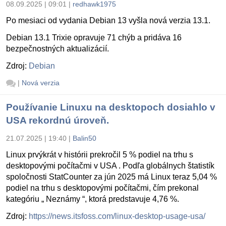
08.09.2025 | 09:01
|
redhawk1975
Po mesiaci od vydania Debian 13 vyšla nová verzia 13.1.
Debian 13.1 Trixie opravuje 71 chýb a pridáva 16
bezpečnostných aktualizácií.
Zdroj:
Debian
|
Nová verzia
Používanie Linuxu na desktopoch dosiahlo v
USA rekordnú úroveň.
21.07.2025 | 19:40
|
Balin50
Linux prvýkrát v histórii prekročil 5 % podiel na trhu s
desktopovými počítačmi v USA . Podľa globálnych štatistík
spoločnosti StatCounter za jún 2025 má Linux teraz 5,04 %
podiel na trhu s desktopovými počítačmi, čím prekonal
kategóriu „ Neznámy “, ktorá predstavuje 4,76 %.
Zdroj:
https://news.itsfoss.com/linux-desktop-usage-usa/