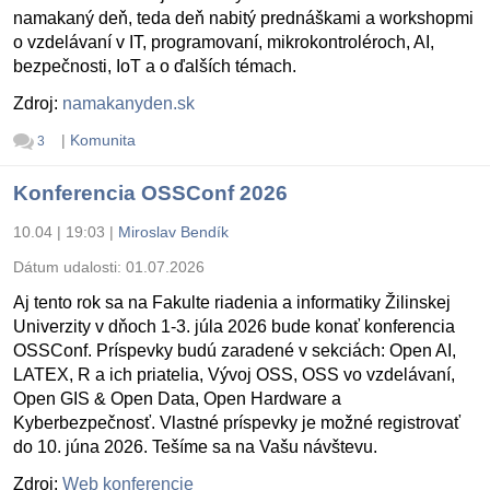
namakaný deň, teda deň nabitý prednáškami a workshopmi
o vzdelávaní v IT, programovaní, mikrokontroléroch, AI,
bezpečnosti, IoT a o ďalších témach.
Zdroj:
namakanyden.sk
|
Komunita
3
Konferencia OSSConf 2026
10.04 | 19:03
|
Miroslav Bendík
Dátum udalosti:
01.07.2026
Aj tento rok sa na Fakulte riadenia a informatiky Žilinskej
Univerzity v dňoch 1-3. júla 2026 bude konať konferencia
OSSConf. Príspevky budú zaradené v sekciách: Open AI,
LATEX, R a ich priatelia, Vývoj OSS, OSS vo vzdelávaní,
Open GIS & Open Data, Open Hardware a
Kyberbezpečnosť. Vlastné príspevky je možné registrovať
do 10. júna 2026. Tešíme sa na Vašu návštevu.
Zdroj:
Web konferencie