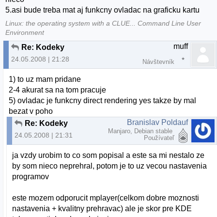
5.asi bude treba mat aj funkcny ovladac na graficku kartu
Linux: the operating system with a CLUE... Command Line User
Environment
muff
Re: Kodeky
24.05.2008 | 21:28
Návštevník
1) to uz mam pridane
2-4 akurat sa na tom pracuje
5) ovladac je funkcny direct rendering yes takze by mal
bezat v poho
Branislav Poldauf
Re: Kodeky
Manjaro, Debian stable
24.05.2008 | 21:31
Používateľ
ja vzdy urobim to co som popisal a este sa mi nestalo ze
by som nieco neprehral, potom je to uz vecou nastavenia
programov
este mozem odporucit mplayer(celkom dobre moznosti
nastavenia + kvalitny prehravac) ale je skor pre KDE