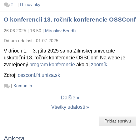
|
IT novinky
2
O konferencii 13. ročník konferencie OSSConf
26.06.2025 | 16:50
|
Miroslav Bendík
Dátum udalosti:
01.07.2025
V dňoch 1. – 3. júla 2025 sa na Žilinskej univerzite
uskutoční 13. ročník konferencie OSSConf. Na webe je
zverejnený
program konferencie
ako aj
zborník
.
Zdroj:
ossconf.fri.uniza.sk
|
Komunita
Ďalšie
Všetky udalosti
Pridať správu
Anketa