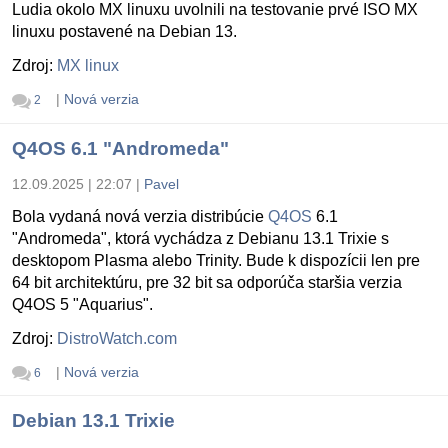
Ludia okolo MX linuxu uvolnili na testovanie prvé ISO MX
linuxu postavené na Debian 13.
Zdroj:
MX linux
|
Nová verzia
2
Q4OS 6.1 "Andromeda"
12.09.2025 | 22:07
|
Pavel
Bola vydaná nová verzia distribúcie
Q4OS
6.1
"Andromeda", ktorá vychádza z Debianu 13.1 Trixie s
desktopom Plasma alebo Trinity. Bude k dispozícii len pre
64 bit architektúru, pre 32 bit sa odporúča staršia verzia
Q4OS 5 "Aquarius".
Zdroj:
DistroWatch.com
|
Nová verzia
6
Debian 13.1 Trixie