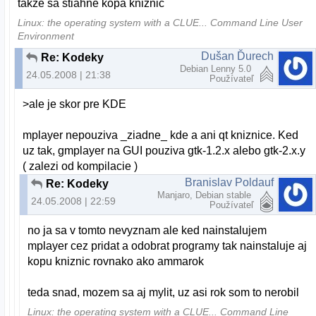
takze sa stiahne kopa kniznic
Linux: the operating system with a CLUE... Command Line User
Environment
Dušan Ďurech
Re: Kodeky
Debian Lenny 5.0
24.05.2008 | 21:38
Používateľ
>ale je skor pre KDE
mplayer nepouziva _ziadne_ kde a ani qt kniznice. Ked
uz tak, gmplayer na GUI pouziva gtk-1.2.x alebo gtk-2.x.y
( zalezi od kompilacie )
Branislav Poldauf
Re: Kodeky
Manjaro, Debian stable
24.05.2008 | 22:59
Používateľ
no ja sa v tomto nevyznam ale ked nainstalujem
mplayer cez pridat a odobrat programy tak nainstaluje aj
kopu kniznic rovnako ako ammarok
teda snad, mozem sa aj mylit, uz asi rok som to nerobil
Linux: the operating system with a CLUE... Command Line