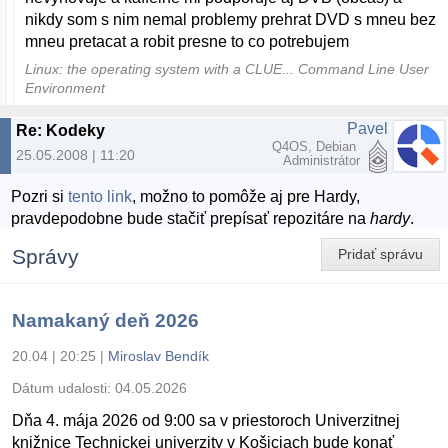
nikdy som s nim nemal problemy prehrat DVD s mneu bez
mneu pretacat a robit presne to co potrebujem
Linux: the operating system with a CLUE... Command Line User
Environment
Pavel
Re: Kodeky
Q4OS, Debian
25.05.2008 | 11:20
Administrátor
Pozri si
tento link
, možno to pomôže aj pre Hardy,
pravdepodobne bude stačiť prepísať repozitáre na
hardy
.
Správy
Pridať správu
Namakaný deň 2026
20.04 | 20:25
|
Miroslav Bendík
Dátum udalosti:
04.05.2026
Dňa 4. mája 2026 od 9:00 sa v priestoroch Univerzitnej
knižnice Technickej univerzity v Košiciach bude konať