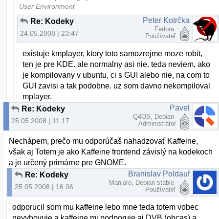
User Environment
Peter Kotrčka
Re: Kodeky
Fedora
24.05.2008 | 23:47
Používateľ
existuje kmplayer, ktory toto samozrejme moze robit,
ten je pre KDE. ale normalny asi nie. teda neviem, ako
je kompilovany v ubuntu, ci s GUI alebo nie, na com to
GUI zavisi a tak podobne. uz som davno nekompiloval
mplayer.
Pavel
Re: Kodeky
Q4OS, Debian
25.05.2008 | 11:17
Administrátor
Nechápem, prečo mu odporúčaš nahadzovať Kaffeine,
však aj Totem je ako Kaffeine frontend závislý na kodekoch
a je určený primárne pre GNOME.
Branislav Poldauf
Re: Kodeky
Manjaro, Debian stable
25.05.2008 | 16:06
Používateľ
odporucil som mu kaffeine lebo mne teda totem vobec
nevyhovuje a kaffeine mi podporuje aj DVB (obcas) a