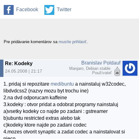
Facebook
Twitter
Pre pridávanie komentárov sa
musíte prihlásiť
.
Branislav Poldauf
Re: Kodeky
Manjaro, Debian stable
24.05.2008 | 21:17
Používateľ
1. pridaj si repozitare
medibuntu
a nainstaluj w32codec,
libdvdcss2 (nazvy mozu byt trochu ine)
2.na dvd odporucam kaffeine
3.kodeky : otvor pridat a odobrat programy nainstaluj
a)vsetky kodeky co najde po zadani : gstreamer
b)ubuntu restricted extras alebo tak
c)kodeky ktore najde po zadani codec
4.mozes otvorit synaptic a zadat codec a nainstalovat si
nieco