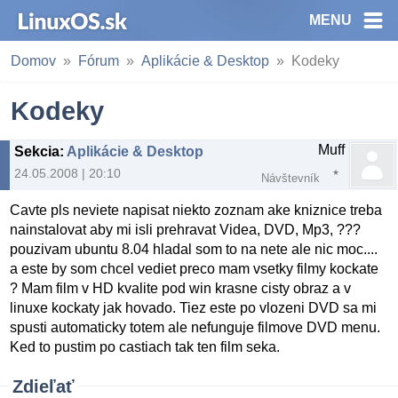
MENU
Domov
Fórum
Aplikácie & Desktop
Kodeky
Kodeky
Muff
Sekcia
:
Aplikácie & Desktop
24.05.2008 | 20:10
Návštevník
Cavte pls neviete napisat niekto zoznam ake kniznice treba
nainstalovat aby mi isli prehravat Videa, DVD, Mp3, ???
pouzivam ubuntu 8.04 hladal som to na nete ale nic moc....
a este by som chcel vediet preco mam vsetky filmy kockate
? Mam film v HD kvalite pod win krasne cisty obraz a v
linuxe kockaty jak hovado. Tiez este po vlozeni DVD sa mi
spusti automaticky totem ale nefunguje filmove DVD menu.
Ked to pustim po castiach tak ten film seka.
Zdieľať