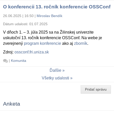
O konferencii 13. ročník konferencie OSSConf
26.06.2025 | 16:50
|
Miroslav Bendík
Dátum udalosti:
01.07.2025
V dňoch 1. – 3. júla 2025 sa na Žilinskej univerzite
uskutoční 13. ročník konferencie OSSConf. Na webe je
zverejnený
program konferencie
ako aj
zborník
.
Zdroj:
ossconf.fri.uniza.sk
|
Komunita
Ďalšie
Všetky udalosti
Pridať správu
Anketa