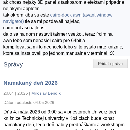
ak chces nejaky 3D panel s taskbarom a efektami pripadne
nejakymi appletmi
tak okrem kiba su este
cairo-dock
awn (avant window
navigator)
tie sa mi pozdavali najviac,
cairo bol asi najlepsi
dalo sa na nom nastavit takmer vsetko.. teraz frcim na
awn lebo som nenasiel cairo pre 64bit a
kompilovat sa mi to nechcelo lebo si to pytalo mrte kniznic,
ktore sa instalovali po jednom manualne v terminali :X
Správy
Pridať správu
Namakaný deň 2026
20.04 | 20:25
|
Miroslav Bendík
Dátum udalosti:
04.05.2026
Dňa 4. mája 2026 od 9:00 sa v priestoroch Univerzitnej
knižnice Technickej univerzity v Košiciach bude konať
namakaný deň, teda deň nabitý prednáškami a workshopmi