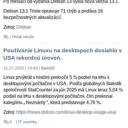
Po mesiaci od vydania Debian 13 vyšla nová verzia 13.1.
Debian 13.1 Trixie opravuje 71 chýb a pridáva 16
bezpečnostných aktualizácií.
Zdroj:
Debian
|
Nová verzia
Používanie Linuxu na desktopoch dosiahlo v
USA rekordnú úroveň.
21.07.2025 | 19:40
|
Balin50
Linux prvýkrát v histórii prekročil 5 % podiel na trhu s
desktopovými počítačmi v USA . Podľa globálnych štatistík
spoločnosti StatCounter za jún 2025 má Linux teraz 5,04 %
podiel na trhu s desktopovými počítačmi, čím prekonal
kategóriu „ Neznámy “, ktorá predstavuje 4,76 %.
Zdroj:
https://news.itsfoss.com/linux-desktop-usage-usa/
|
IT novinky
2