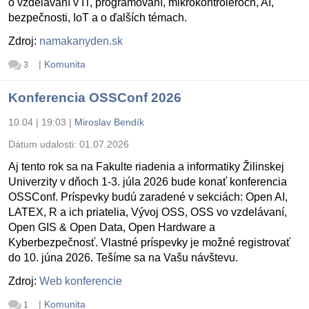
o vzdelávaní v IT, programovaní, mikrokontroléroch, AI,
bezpečnosti, IoT a o ďalších témach.
Zdroj:
namakanyden.sk
|
Komunita
3
Konferencia OSSConf 2026
10.04 | 19:03
|
Miroslav Bendík
Dátum udalosti:
01.07.2026
Aj tento rok sa na Fakulte riadenia a informatiky Žilinskej
Univerzity v dňoch 1-3. júla 2026 bude konať konferencia
OSSConf. Príspevky budú zaradené v sekciách: Open AI,
LATEX, R a ich priatelia, Vývoj OSS, OSS vo vzdelávaní,
Open GIS & Open Data, Open Hardware a
Kyberbezpečnosť. Vlastné príspevky je možné registrovať
do 10. júna 2026. Tešíme sa na Vašu návštevu.
Zdroj:
Web konferencie
|
Komunita
1