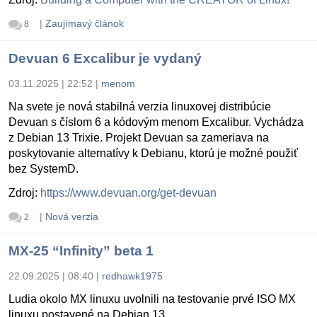
|
Zaujímavý článok
8
Devuan 6 Excalibur je vydaný
03.11.2025 | 22:52
|
menom
Na svete je nová stabilná verzia linuxovej distribúcie
Devuan s číslom 6 a kódovým menom Excalibur. Vychádza
z Debian 13 Trixie. Projekt Devuan sa zameriava na
poskytovanie alternatívy k Debianu, ktorú je možné použiť
bez SystemD.
Zdroj:
https://www.devuan.org/get-devuan
|
Nová verzia
2
MX-25 “Infinity” beta 1
22.09.2025 | 08:40
|
redhawk1975
Ludia okolo MX linuxu uvolnili na testovanie prvé ISO MX
linuxu postavené na Debian 13.