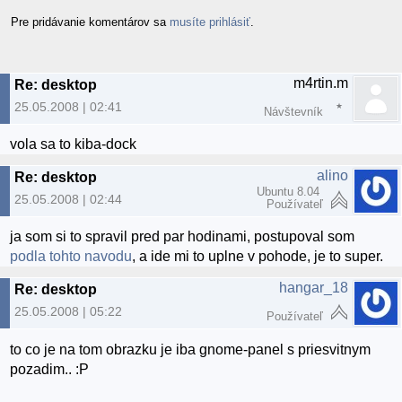
Pre pridávanie komentárov sa
musíte prihlásiť
.
m4rtin.m
Re: desktop
25.05.2008 | 02:41
Návštevník
vola sa to kiba-dock
alino
Re: desktop
Ubuntu 8.04
25.05.2008 | 02:44
Používateľ
ja som si to spravil pred par hodinami, postupoval som
podla tohto navodu
, a ide mi to uplne v pohode, je to super.
hangar_18
Re: desktop
25.05.2008 | 05:22
Používateľ
to co je na tom obrazku je iba gnome-panel s priesvitnym
pozadim.. :P