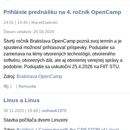
Prihláste prednášku na 4. ročník OpenCamp
24.01 | 14:45
|
MarekGalinski
Dátum udalosti:
25.04.2026
Štvrtý ročník Bratislava OpenCamp pozná svoj termín a je
spustená možnosť prihlasovať príspevky. Podujatie sa
zameriava na témy otvorených technológii, otvoreného
softvéru, otvorených dát, ale aj otvorenej verejnej správy a
podobne. Podujatie sa uskutoční 25.4.2026 na FIIT STU.
Zdroj:
Bratislava OpenCamp
|
Komunita
1
Linus a Linus
30.11.2025 | 19:40
|
redhawk1975
Stavba počítača dvomi Linusmi
Zdroj:
Building a Computer with the CREATOR of Linux!