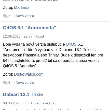
Zdroj:
MX linux
|
Nová verzia
2
Q4OS 6.1 "Andromeda"
12.09.2025 | 22:07
|
Pavel
Bola vydaná nová verzia distribúcie
Q4OS
6.1
"Andromeda", ktorá vychádza z Debianu 13.1 Trixie s
desktopom Plasma alebo Trinity. Bude k dispozícii len pre
64 bit architektúru, pre 32 bit sa odporúča staršia verzia
Q4OS 5 "Aquarius".
Zdroj:
DistroWatch.com
|
Nová verzia
6
Debian 13.1 Trixie
08.09.2025 | 09:01
|
redhawk1975