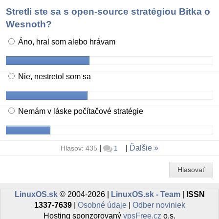
Stretli ste sa s open-source stratégiou Bitka o
Wesnoth?
Áno, hral som alebo hrávam
Nie, nestretol som sa
Nemám v láske počítačové stratégie
|
|
Ďalšie
Hlasov: 435
1
Hlasovať
LinuxOS.sk
© 2004-2026 |
LinuxOS.sk - Team
|
ISSN
1337-7639
|
Osobné údaje
|
Odber noviniek
Hosting sponzorovaný
vpsFree.cz
o.s.