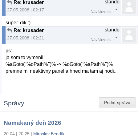
stando
Re: krusader
27.05.2008 | 02:17
Návštevník
super. dik :)
stando
Re: krusader
27.05.2008 | 02:21
Návštevník
ps:
ja som to vymenil:
%aGoto("%oPath%")% -> %oGoto("%aPath%")%
premne mi neaktivny panel a hned ma tam aj hodi...
Správy
Pridať správu
Namakaný deň 2026
20.04 | 20:25
|
Miroslav Bendík