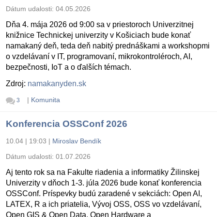
Dátum udalosti:
04.05.2026
Dňa 4. mája 2026 od 9:00 sa v priestoroch Univerzitnej
knižnice Technickej univerzity v Košiciach bude konať
namakaný deň, teda deň nabitý prednáškami a workshopmi
o vzdelávaní v IT, programovaní, mikrokontroléroch, AI,
bezpečnosti, IoT a o ďalších témach.
Zdroj:
namakanyden.sk
|
Komunita
3
Konferencia OSSConf 2026
10.04 | 19:03
|
Miroslav Bendík
Dátum udalosti:
01.07.2026
Aj tento rok sa na Fakulte riadenia a informatiky Žilinskej
Univerzity v dňoch 1-3. júla 2026 bude konať konferencia
OSSConf. Príspevky budú zaradené v sekciách: Open AI,
LATEX, R a ich priatelia, Vývoj OSS, OSS vo vzdelávaní,
Open GIS & Open Data, Open Hardware a