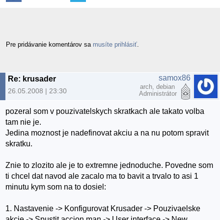
Pre pridávanie komentárov sa
musíte prihlásiť
.
samox86
Re: krusader
arch, debian
26.05.2008 | 23:30
Administrátor
pozeral som v pouzivatelskych skratkach ale takato volba
tam nie je.
Jedina moznost je nadefinovat akciu a na nu potom spravit
skratku.
Znie to zlozito ale je to extremne jednoduche. Povedne som
ti chcel dat navod ale zacalo ma to bavit a trvalo to asi 1
minutu kym som na to dosiel:
1. Nastavenie -> Konfigurovat Krusader -> Pouzivaelske
akcie -> Spustit accion man -> User interface -> New