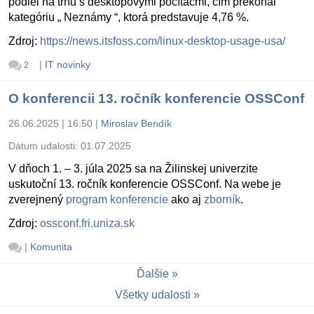
podiel na trhu s desktopovými počítačmi, čím prekonal
kategóriu „ Neznámy “, ktorá predstavuje 4,76 %.
Zdroj:
https://news.itsfoss.com/linux-desktop-usage-usa/
|
IT novinky
2
O konferencii 13. ročník konferencie OSSConf
26.06.2025 | 16:50
|
Miroslav Bendík
Dátum udalosti:
01.07.2025
V dňoch 1. – 3. júla 2025 sa na Žilinskej univerzite
uskutoční 13. ročník konferencie OSSConf. Na webe je
zverejnený
program konferencie
ako aj
zborník
.
Zdroj:
ossconf.fri.uniza.sk
|
Komunita
Ďalšie
Všetky udalosti