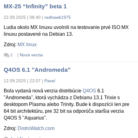
MX-25 “Infinity” beta 1
22.09.2025 | 08:40
|
redhawk1975
Ludia okolo MX linuxu uvolnili na testovanie prvé ISO MX
linuxu postavené na Debian 13.
Zdroj:
MX linux
|
Nová verzia
2
Q4OS 6.1 "Andromeda"
12.09.2025 | 22:07
|
Pavel
Bola vydaná nová verzia distribúcie
Q4OS
6.1
"Andromeda", ktorá vychádza z Debianu 13.1 Trixie s
desktopom Plasma alebo Trinity. Bude k dispozícii len pre
64 bit architektúru, pre 32 bit sa odporúča staršia verzia
Q4OS 5 "Aquarius".
Zdroj:
DistroWatch.com