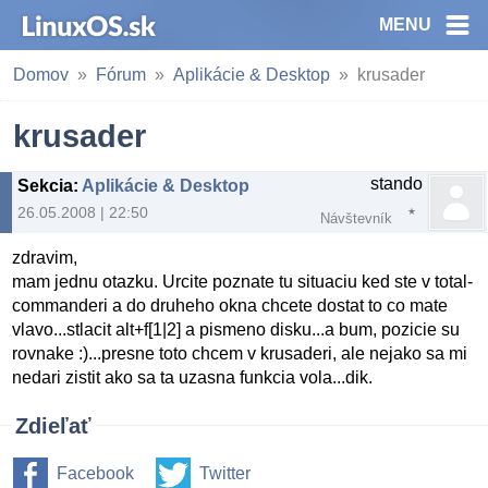
MENU
Domov
Fórum
Aplikácie & Desktop
krusader
krusader
stando
Sekcia
:
Aplikácie & Desktop
26.05.2008 | 22:50
Návštevník
zdravim,
mam jednu otazku. Urcite poznate tu situaciu ked ste v total-
commanderi a do druheho okna chcete dostat to co mate
vlavo...stlacit alt+f[1|2] a pismeno disku...a bum, pozicie su
rovnake :)...presne toto chcem v krusaderi, ale nejako sa mi
nedari zistit ako sa ta uzasna funkcia vola...dik.
Zdieľať
Facebook
Twitter