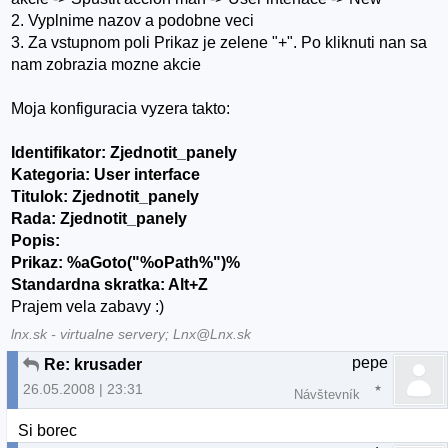
2. Vyplnime nazov a podobne veci
3. Za vstupnom poli Prikaz je zelene "+". Po kliknuti nan sa
nam zobrazia mozne akcie
Moja konfiguracia vyzera takto:
Identifikator: Zjednotit_panely
Kategoria: User interface
Titulok: Zjednotit_panely
Rada: Zjednotit_panely
Popis:
Prikaz: %aGoto("%oPath%")%
Standardna skratka: Alt+Z
Prajem vela zabavy :)
lnx.sk - virtualne servery; Lnx@Lnx.sk
pepe
Re: krusader
26.05.2008 | 23:31
Návštevník
Si borec