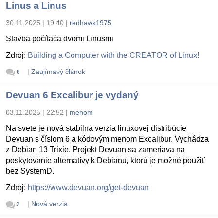
Linus a Linus
30.11.2025 | 19:40
|
redhawk1975
Stavba počítača dvomi Linusmi
Zdroj:
Building a Computer with the CREATOR of Linux!
|
Zaujímavý článok
8
Devuan 6 Excalibur je vydaný
03.11.2025 | 22:52
|
menom
Na svete je nová stabilná verzia linuxovej distribúcie
Devuan s číslom 6 a kódovým menom Excalibur. Vychádza
z Debian 13 Trixie. Projekt Devuan sa zameriava na
poskytovanie alternatívy k Debianu, ktorú je možné použiť
bez SystemD.
Zdroj:
https://www.devuan.org/get-devuan
|
Nová verzia
2