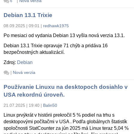
|
Nová verzia
6
Debian 13.1 Trixie
08.09.2025 | 09:01
|
redhawk1975
Po mesiaci od vydania Debian 13 vyšla nová verzia 13.1.
Debian 13.1 Trixie opravuje 71 chýb a pridáva 16
bezpečnostných aktualizácií.
Zdroj:
Debian
|
Nová verzia
Používanie Linuxu na desktopoch dosiahlo v
USA rekordnú úroveň.
21.07.2025 | 19:40
|
Balin50
Linux prvýkrát v histórii prekročil 5 % podiel na trhu s
desktopovými počítačmi v USA . Podľa globálnych štatistík
spoločnosti StatCounter za jún 2025 má Linux teraz 5,04 %