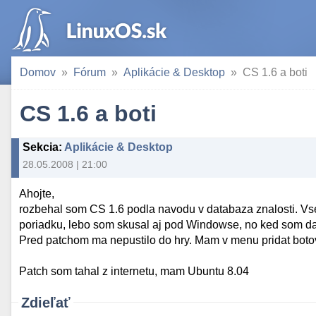
Domov
Fórum
Aplikácie & Desktop
CS 1.6 a boti
CS 1.6 a boti
Sekcia
:
Aplikácie & Desktop
28.05.2008 | 21:00
Ahojte,
rozbehal som CS 1.6 podla navodu v databaza znalosti. Vset
poriadku, lebo som skusal aj pod Windowse, no ked som dal
Pred patchom ma nepustilo do hry. Mam v menu pridat botov,
Patch som tahal z internetu, mam Ubuntu 8.04
Zdieľať