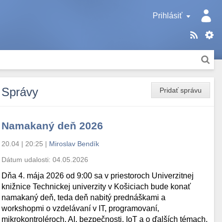
Prihlásiť
Správy
Pridať správu
Namakaný deň 2026
20.04 | 20:25
|
Miroslav Bendík
Dátum udalosti:
04.05.2026
Dňa 4. mája 2026 od 9:00 sa v priestoroch Univerzitnej
knižnice Technickej univerzity v Košiciach bude konať
namakaný deň, teda deň nabitý prednáškami a
workshopmi o vzdelávaní v IT, programovaní,
mikrokontroléroch, AI, bezpečnosti, IoT a o ďalších témach.