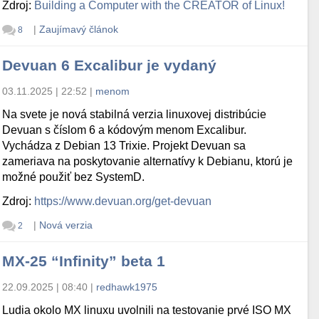
Zdroj:
Building a Computer with the CREATOR of Linux!
|
Zaujímavý článok
8
Devuan 6 Excalibur je vydaný
03.11.2025 | 22:52
|
menom
Na svete je nová stabilná verzia linuxovej distribúcie
Devuan s číslom 6 a kódovým menom Excalibur.
Vychádza z Debian 13 Trixie. Projekt Devuan sa
zameriava na poskytovanie alternatívy k Debianu, ktorú je
možné použiť bez SystemD.
Zdroj:
https://www.devuan.org/get-devuan
|
Nová verzia
2
MX-25 “Infinity” beta 1
22.09.2025 | 08:40
|
redhawk1975
Ludia okolo MX linuxu uvolnili na testovanie prvé ISO MX