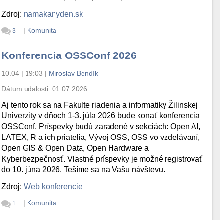
Zdroj:
namakanyden.sk
|
Komunita
3
Konferencia OSSConf 2026
10.04 | 19:03
|
Miroslav Bendík
Dátum udalosti:
01.07.2026
Aj tento rok sa na Fakulte riadenia a informatiky Žilinskej
Univerzity v dňoch 1-3. júla 2026 bude konať konferencia
OSSConf. Príspevky budú zaradené v sekciách: Open AI,
LATEX, R a ich priatelia, Vývoj OSS, OSS vo vzdelávaní,
Open GIS & Open Data, Open Hardware a
Kyberbezpečnosť. Vlastné príspevky je možné registrovať
do 10. júna 2026. Tešíme sa na Vašu návštevu.
Zdroj:
Web konferencie
|
Komunita
1