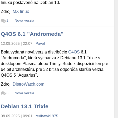
linuxu postavené na Debian 13.
Zdroj:
MX linux
|
Nová verzia
2
Q4OS 6.1 "Andromeda"
12.09.2025 | 22:07
|
Pavel
Bola vydaná nová verzia distribúcie
Q4OS
6.1
"Andromeda", ktorá vychádza z Debianu 13.1 Trixie s
desktopom Plasma alebo Trinity. Bude k dispozícii len pre
64 bit architektúru, pre 32 bit sa odporúča staršia verzia
Q4OS 5 "Aquarius".
Zdroj:
DistroWatch.com
|
Nová verzia
6
Debian 13.1 Trixie
08.09.2025 | 09:01
|
redhawk1975