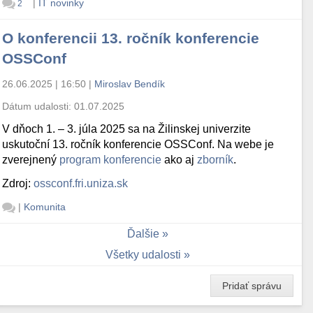
|
IT novinky
2
O konferencii 13. ročník konferencie
OSSConf
26.06.2025 | 16:50
|
Miroslav Bendík
Dátum udalosti:
01.07.2025
V dňoch 1. – 3. júla 2025 sa na Žilinskej univerzite
uskutoční 13. ročník konferencie OSSConf. Na webe je
zverejnený
program konferencie
ako aj
zborník
.
Zdroj:
ossconf.fri.uniza.sk
|
Komunita
Ďalšie
Všetky udalosti
Pridať správu