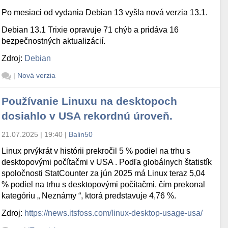
Po mesiaci od vydania Debian 13 vyšla nová verzia 13.1.
Debian 13.1 Trixie opravuje 71 chýb a pridáva 16
bezpečnostných aktualizácií.
Zdroj:
Debian
|
Nová verzia
Používanie Linuxu na desktopoch
dosiahlo v USA rekordnú úroveň.
21.07.2025 | 19:40
|
Balin50
Linux prvýkrát v histórii prekročil 5 % podiel na trhu s
desktopovými počítačmi v USA . Podľa globálnych štatistík
spoločnosti StatCounter za jún 2025 má Linux teraz 5,04
% podiel na trhu s desktopovými počítačmi, čím prekonal
kategóriu „ Neznámy “, ktorá predstavuje 4,76 %.
Zdroj:
https://news.itsfoss.com/linux-desktop-usage-usa/