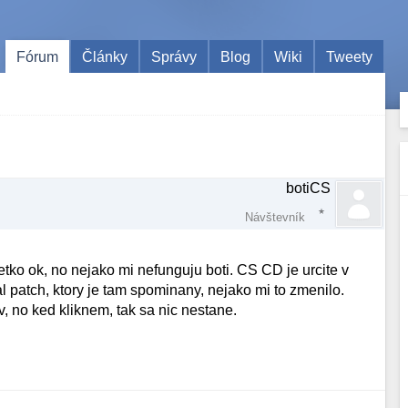
Fórum
Články
Správy
Blog
Wiki
Tweety
botiCS
Návštevník
ko ok, no nejako mi nefunguju boti. CS CD je urcite v
 patch, ktory je tam spominany, nejako mi to zmenilo.
 no ked kliknem, tak sa nic nestane.