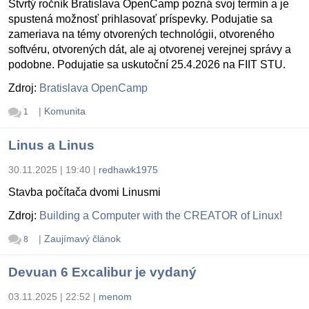
Štvrtý ročník Bratislava OpenCamp pozná svoj termín a je
spustená možnosť prihlasovať príspevky. Podujatie sa
zameriava na témy otvorených technológii, otvoreného
softvéru, otvorených dát, ale aj otvorenej verejnej správy a
podobne. Podujatie sa uskutoční 25.4.2026 na FIIT STU.
Zdroj:
Bratislava OpenCamp
|
Komunita
1
Linus a Linus
30.11.2025 | 19:40
|
redhawk1975
Stavba počítača dvomi Linusmi
Zdroj:
Building a Computer with the CREATOR of Linux!
|
Zaujímavý článok
8
Devuan 6 Excalibur je vydaný
03.11.2025 | 22:52
|
menom