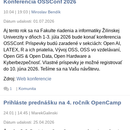
Konferencia OSSConf 2026
10.04 | 19:03
|
Miroslav Bendík
Dátum udalosti:
01.07.2026
Aj tento rok sa na Fakulte riadenia a informatiky Žilinskej
Univerzity v dňoch 1-3. júla 2026 bude konať konferencia
OSSConf. Príspevky budú zaradené v sekciách: Open AI,
LATEX, R a ich priatelia, Vývoj OSS, OSS vo vzdelávaní,
Open GIS & Open Data, Open Hardware a
Kyberbezpečnosť. Vlastné príspevky je možné registrovať
do 10. júna 2026. Tešíme sa na Vašu návštevu.
Zdroj:
Web konferencie
|
Komunita
1
Prihláste prednášku na 4. ročník OpenCamp
24.01 | 14:45
|
MarekGalinski
Dátum udalosti:
25.04.2026