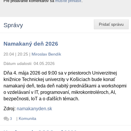
Pre pridávanie komentárov sa
musíte prihlásiť
.
Správy
Pridať správu
Namakaný deň 2026
20.04 | 20:25
|
Miroslav Bendík
Dátum udalosti:
04.05.2026
Dňa 4. mája 2026 od 9:00 sa v priestoroch Univerzitnej
knižnice Technickej univerzity v Košiciach bude konať
namakaný deň, teda deň nabitý prednáškami a workshopmi
o vzdelávaní v IT, programovaní, mikrokontroléroch, AI,
bezpečnosti, IoT a o ďalších témach.
Zdroj:
namakanyden.sk
|
Komunita
3