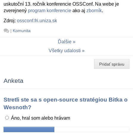
uskutoční 13. ročník konferencie OSSConf. Na webe je
zverejnený
program konferencie
ako aj
zborník
.
Zdroj:
ossconf.fri.uniza.sk
|
Komunita
Ďalšie
Všetky udalosti
Pridať správu
Anketa
Stretli ste sa s open-source stratégiou Bitka o
Wesnoth?
Áno, hral som alebo hrávam