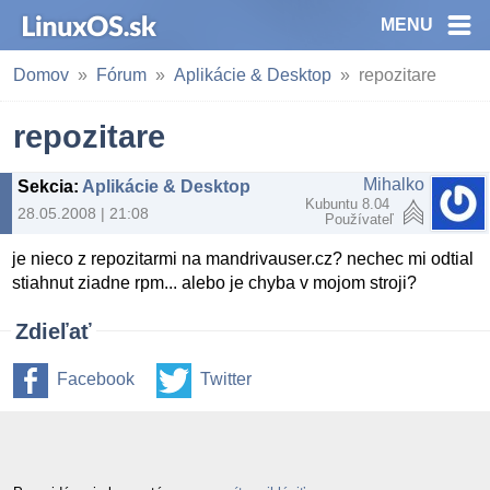
MENU
Domov
Fórum
Aplikácie & Desktop
repozitare
repozitare
Mihalko
Sekcia
:
Aplikácie & Desktop
Kubuntu 8.04
28.05.2008 | 21:08
Používateľ
je nieco z repozitarmi na mandrivauser.cz? nechec mi odtial
stiahnut ziadne rpm... alebo je chyba v mojom stroji?
Zdieľať
Facebook
Twitter