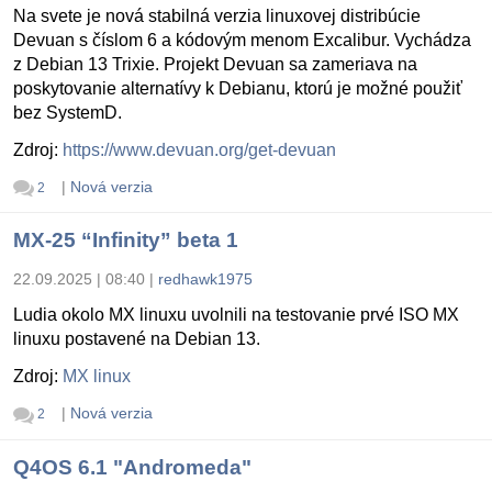
Na svete je nová stabilná verzia linuxovej distribúcie
Devuan s číslom 6 a kódovým menom Excalibur. Vychádza
z Debian 13 Trixie. Projekt Devuan sa zameriava na
poskytovanie alternatívy k Debianu, ktorú je možné použiť
bez SystemD.
Zdroj:
https://www.devuan.org/get-devuan
|
Nová verzia
2
MX-25 “Infinity” beta 1
22.09.2025 | 08:40
|
redhawk1975
Ludia okolo MX linuxu uvolnili na testovanie prvé ISO MX
linuxu postavené na Debian 13.
Zdroj:
MX linux
|
Nová verzia
2
Q4OS 6.1 "Andromeda"