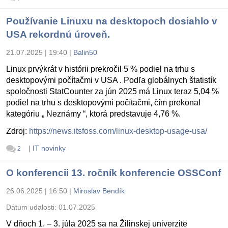
Používanie Linuxu na desktopoch dosiahlo v
USA rekordnú úroveň.
21.07.2025 | 19:40
|
Balin50
Linux prvýkrát v histórii prekročil 5 % podiel na trhu s
desktopovými počítačmi v USA . Podľa globálnych štatistík
spoločnosti StatCounter za jún 2025 má Linux teraz 5,04 %
podiel na trhu s desktopovými počítačmi, čím prekonal
kategóriu „ Neznámy “, ktorá predstavuje 4,76 %.
Zdroj:
https://news.itsfoss.com/linux-desktop-usage-usa/
|
IT novinky
2
O konferencii 13. ročník konferencie OSSConf
26.06.2025 | 16:50
|
Miroslav Bendík
Dátum udalosti:
01.07.2025
V dňoch 1. – 3. júla 2025 sa na Žilinskej univerzite