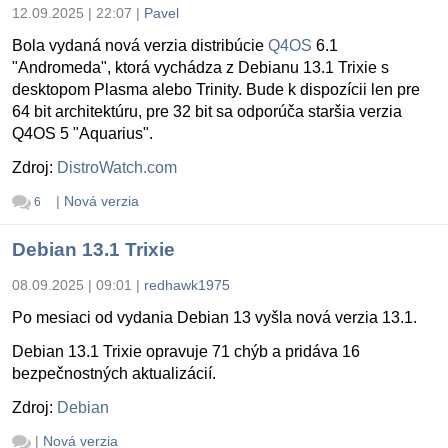
12.09.2025 | 22:07
|
Pavel
Bola vydaná nová verzia distribúcie
Q4OS
6.1
"Andromeda", ktorá vychádza z Debianu 13.1 Trixie s
desktopom Plasma alebo Trinity. Bude k dispozícii len pre
64 bit architektúru, pre 32 bit sa odporúča staršia verzia
Q4OS 5 "Aquarius".
Zdroj:
DistroWatch.com
|
Nová verzia
6
Debian 13.1 Trixie
08.09.2025 | 09:01
|
redhawk1975
Po mesiaci od vydania Debian 13 vyšla nová verzia 13.1.
Debian 13.1 Trixie opravuje 71 chýb a pridáva 16
bezpečnostných aktualizácií.
Zdroj:
Debian
|
Nová verzia