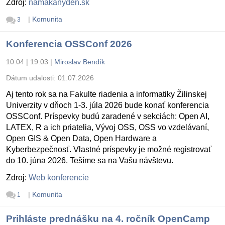
Zdroj:
namakanyden.sk
|
Komunita
3
Konferencia OSSConf 2026
10.04 | 19:03
|
Miroslav Bendík
Dátum udalosti:
01.07.2026
Aj tento rok sa na Fakulte riadenia a informatiky Žilinskej
Univerzity v dňoch 1-3. júla 2026 bude konať konferencia
OSSConf. Príspevky budú zaradené v sekciách: Open AI,
LATEX, R a ich priatelia, Vývoj OSS, OSS vo vzdelávaní,
Open GIS & Open Data, Open Hardware a
Kyberbezpečnosť. Vlastné príspevky je možné registrovať
do 10. júna 2026. Tešíme sa na Vašu návštevu.
Zdroj:
Web konferencie
|
Komunita
1
Prihláste prednášku na 4. ročník OpenCamp