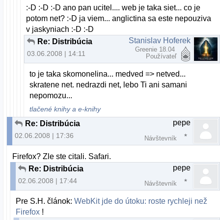
:-D :-D :-D ano pan ucitel.... web je taka siet... co je
potom net? :-D ja viem... anglictina sa este nepouziva
v jaskyniach :-D :-D
Stanislav Hoferek
Re: Distribúcia
Greenie 18.04
03.06.2008 | 14:11
Používateľ
to je taka skomonelina... medved => netved...
skratene net. nedrazdi net, lebo Ti ani samani
nepomozu...
tlačené knihy a e-knihy
pepe
Re: Distribúcia
02.06.2008 | 17:36
Návštevník
Firefox? Zle ste citali. Safari.
pepe
Re: Distribúcia
02.06.2008 | 17:44
Návštevník
Pre S.H. článok:
WebKit jde do útoku: roste rychleji než
Firefox
!