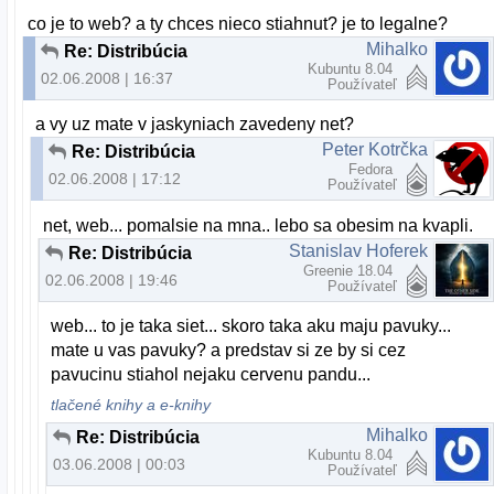
co je to web? a ty chces nieco stiahnut? je to legalne?
Mihalko
Re: Distribúcia
Kubuntu 8.04
02.06.2008 | 16:37
Používateľ
a vy uz mate v jaskyniach zavedeny net?
Peter Kotrčka
Re: Distribúcia
Fedora
02.06.2008 | 17:12
Používateľ
net, web... pomalsie na mna.. lebo sa obesim na kvapli.
Stanislav Hoferek
Re: Distribúcia
Greenie 18.04
02.06.2008 | 19:46
Používateľ
web... to je taka siet... skoro taka aku maju pavuky...
mate u vas pavuky? a predstav si ze by si cez
pavucinu stiahol nejaku cervenu pandu...
tlačené knihy a e-knihy
Mihalko
Re: Distribúcia
Kubuntu 8.04
03.06.2008 | 00:03
Používateľ