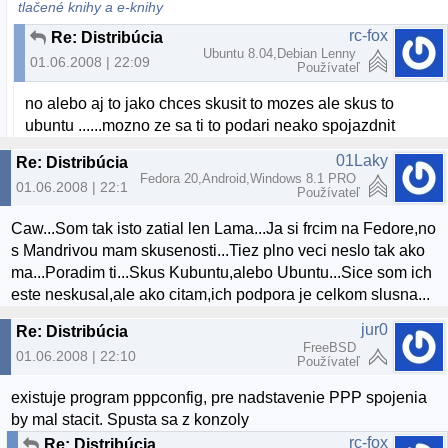
tlačené knihy a e-knihy
rc-fox
Re: Distribúcia
Ubuntu 8.04,Debian Lenny
01.06.2008 | 22:09
Používateľ
no alebo aj to jako chces skusit to mozes ale skus to
ubuntu ......mozno ze sa ti to podari neako spojazdnit
01Laky
Re: Distribúcia
Fedora 20,Android,Windows 8.1 PRO
01.06.2008 | 22:10
Používateľ
Caw...Som tak isto zatial len Lama...Ja si frcim na Fedore,no
s Mandrivou mam skusenosti...Tiez plno veci neslo tak ako
ma...Poradim ti...Skus Kubuntu,alebo Ubuntu...Sice som ich
este neskusal,ale ako citam,ich podpora je celkom slusna...
jur0
Re: Distribúcia
FreeBSD
01.06.2008 | 22:10
Používateľ
existuje program pppconfig, pre nadstavenie PPP spojenia
by mal stacit. Spusta sa z konzoly
rc-fox
Re: Distribúcia