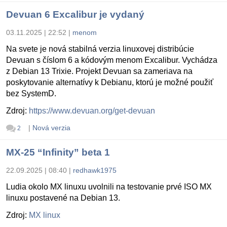
Devuan 6 Excalibur je vydaný
03.11.2025 | 22:52
|
menom
Na svete je nová stabilná verzia linuxovej distribúcie
Devuan s číslom 6 a kódovým menom Excalibur. Vychádza
z Debian 13 Trixie. Projekt Devuan sa zameriava na
poskytovanie alternatívy k Debianu, ktorú je možné použiť
bez SystemD.
Zdroj:
https://www.devuan.org/get-devuan
|
Nová verzia
2
MX-25 “Infinity” beta 1
22.09.2025 | 08:40
|
redhawk1975
Ludia okolo MX linuxu uvolnili na testovanie prvé ISO MX
linuxu postavené na Debian 13.
Zdroj:
MX linux