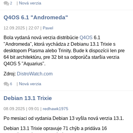
|
Nová verzia
2
Q4OS 6.1 "Andromeda"
12.09.2025 | 22:07
|
Pavel
Bola vydaná nová verzia distribúcie
Q4OS
6.1
"Andromeda", ktorá vychádza z Debianu 13.1 Trixie s
desktopom Plasma alebo Trinity. Bude k dispozícii len pre
64 bit architektúru, pre 32 bit sa odporúča staršia verzia
Q4OS 5 "Aquarius".
Zdroj:
DistroWatch.com
|
Nová verzia
6
Debian 13.1 Trixie
08.09.2025 | 09:01
|
redhawk1975
Po mesiaci od vydania Debian 13 vyšla nová verzia 13.1.
Debian 13.1 Trixie opravuje 71 chýb a pridáva 16