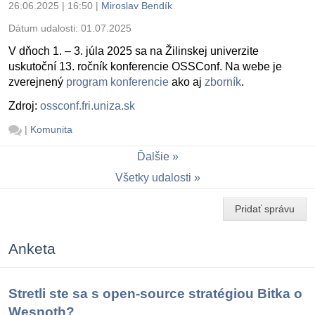
26.06.2025 | 16:50
|
Miroslav Bendík
Dátum udalosti:
01.07.2025
V dňoch 1. – 3. júla 2025 sa na Žilinskej univerzite
uskutoční 13. ročník konferencie OSSConf. Na webe je
zverejnený
program konferencie
ako aj
zborník
.
Zdroj:
ossconf.fri.uniza.sk
|
Komunita
Ďalšie
Všetky udalosti
Pridať správu
Anketa
Stretli ste sa s open-source stratégiou Bitka o
Wesnoth?