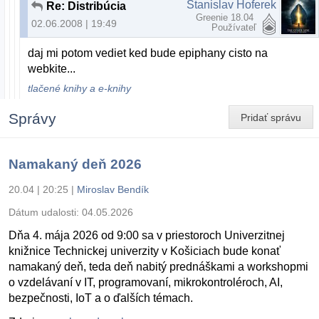
Stanislav Hoferek
Re: Distribúcia
Greenie 18.04
02.06.2008 | 19:49
Používateľ
daj mi potom vediet ked bude epiphany cisto na
webkite...
tlačené knihy a e-knihy
Správy
Pridať správu
Namakaný deň 2026
20.04 | 20:25
|
Miroslav Bendík
Dátum udalosti:
04.05.2026
Dňa 4. mája 2026 od 9:00 sa v priestoroch Univerzitnej
knižnice Technickej univerzity v Košiciach bude konať
namakaný deň, teda deň nabitý prednáškami a workshopmi
o vzdelávaní v IT, programovaní, mikrokontroléroch, AI,
bezpečnosti, IoT a o ďalších témach.