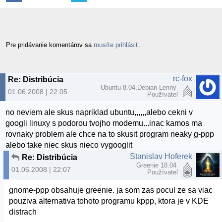
Pre pridávanie komentárov sa
musíte prihlásiť
.
rc-fox
Re: Distribúcia
Ubuntu 8.04,Debian Lenny
01.06.2008 | 22:05
Používateľ
no neviem ale skus napriklad ubuntu,,,,,,alebo cekni v
googli linuxy s podorou tvojho modemu...inac kamos ma
rovnaky problem ale chce na to skusit program neaky g-ppp
alebo take niec skus nieco vygooglit
Stanislav Hoferek
Re: Distribúcia
Greenie 18.04
01.06.2008 | 22:07
Používateľ
gnome-ppp obsahuje greenie. ja som zas pocul ze sa viac
pouziva alternativa tohoto programu kppp, ktora je v KDE
distrach