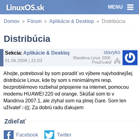
MENU
Domov
Fórum
Aplikácie & Desktop
Distribúcia
Distribúcia
stavyko
Sekcia
:
Aplikácie & Desktop
Mandriva Linux 2006
01.06.2008 | 22:03
Používateľ
Ahojte, potreboval by som poradiť vo výbere najvhodnejšej
distribúcie Linux, kde by som s minimálnymi resp.
bezproblémovo rozbehal pripojenie na internet, pomocou
modemu HUAWEI 220 od orange. Skúšal som to v
Mandriva 2007.1, ale zlyhal som na plnej čiare. Som len
užívateľ :-(((. Za dobrú radu ďakujem
Zdieľať
Facebook
Twitter