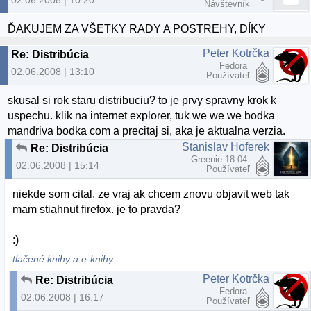
Návštevník
ĎAKUJEM ZA VŠETKY RADY A POSTREHY, DÍKY
Peter Kotrčka
Re: Distribúcia
Fedora
02.06.2008 | 13:10
Používateľ
skusal si rok staru distribuciu? to je prvy spravny krok k
uspechu. klik na internet explorer, tuk we we we bodka
mandriva bodka com a precitaj si, aka je aktualna verzia.
Stanislav Hoferek
Re: Distribúcia
Greenie 18.04
02.06.2008 | 15:14
Používateľ
niekde som cital, ze vraj ak chcem znovu objavit web tak
mam stiahnut firefox. je to pravda?
:)
tlačené knihy a e-knihy
Peter Kotrčka
Re: Distribúcia
Fedora
02.06.2008 | 16:17
Používateľ