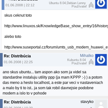
Ubuntu 8.04,Debian Lenny
01.06.2008 | 22:12
Používateľ
skus ceknut toto
http://www.linuxos.sk/KnowledgeBase_show_entry/16/history
alebo toto
http://www.suseportal.cz/forum/umts_usb_modem_huawei_
Mihalko
Re: Distribúcia
Kubuntu 8.04
01.06.2008 | 22:25
Používateľ
ano skus ubuntu... tam aspon ako som ja videl sa
standardne instaluju utility ppp (ja mam KPPP :-) ) a potom
das meno a heslo localhost, a este par veci v nastaveniach
a malo by ti to ist.. ja som tak robil davnejsie podobne
modem a islo to v pohode
stavyko
Re: Distribúcia
02.06.2008 | 10:20