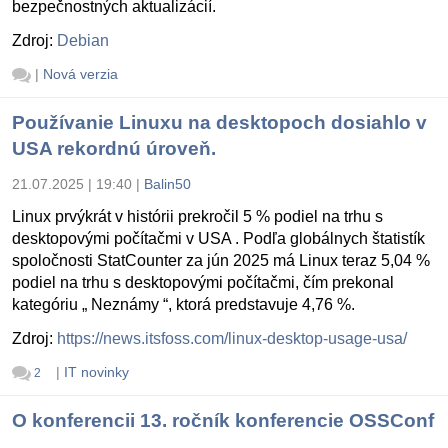
bezpečnostných aktualizácií.
Zdroj:
Debian
|
Nová verzia
Používanie Linuxu na desktopoch dosiahlo v
USA rekordnú úroveň.
21.07.2025 | 19:40
|
Balin50
Linux prvýkrát v histórii prekročil 5 % podiel na trhu s
desktopovými počítačmi v USA . Podľa globálnych štatistík
spoločnosti StatCounter za jún 2025 má Linux teraz 5,04 %
podiel na trhu s desktopovými počítačmi, čím prekonal
kategóriu „ Neznámy “, ktorá predstavuje 4,76 %.
Zdroj:
https://news.itsfoss.com/linux-desktop-usage-usa/
|
IT novinky
2
O konferencii 13. ročník konferencie OSSConf