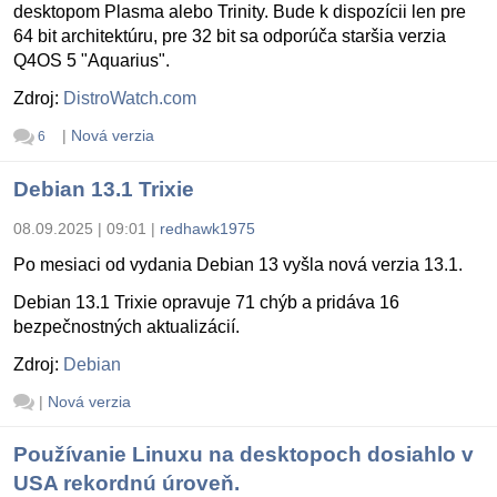
desktopom Plasma alebo Trinity. Bude k dispozícii len pre
64 bit architektúru, pre 32 bit sa odporúča staršia verzia
Q4OS 5 "Aquarius".
Zdroj:
DistroWatch.com
|
Nová verzia
6
Debian 13.1 Trixie
08.09.2025 | 09:01
|
redhawk1975
Po mesiaci od vydania Debian 13 vyšla nová verzia 13.1.
Debian 13.1 Trixie opravuje 71 chýb a pridáva 16
bezpečnostných aktualizácií.
Zdroj:
Debian
|
Nová verzia
Používanie Linuxu na desktopoch dosiahlo v
USA rekordnú úroveň.