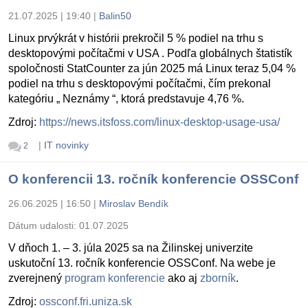
21.07.2025 | 19:40
|
Balin50
Linux prvýkrát v histórii prekročil 5 % podiel na trhu s
desktopovými počítačmi v USA . Podľa globálnych štatistík
spoločnosti StatCounter za jún 2025 má Linux teraz 5,04 %
podiel na trhu s desktopovými počítačmi, čím prekonal
kategóriu „ Neznámy “, ktorá predstavuje 4,76 %.
Zdroj:
https://news.itsfoss.com/linux-desktop-usage-usa/
|
IT novinky
2
O konferencii 13. ročník konferencie OSSConf
26.06.2025 | 16:50
|
Miroslav Bendík
Dátum udalosti:
01.07.2025
V dňoch 1. – 3. júla 2025 sa na Žilinskej univerzite
uskutoční 13. ročník konferencie OSSConf. Na webe je
zverejnený
program konferencie
ako aj
zborník
.
Zdroj:
ossconf.fri.uniza.sk