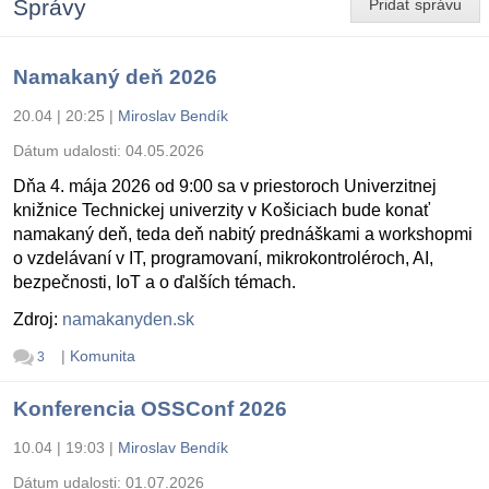
Správy
Pridať správu
Namakaný deň 2026
20.04 | 20:25
|
Miroslav Bendík
Dátum udalosti:
04.05.2026
Dňa 4. mája 2026 od 9:00 sa v priestoroch Univerzitnej
knižnice Technickej univerzity v Košiciach bude konať
namakaný deň, teda deň nabitý prednáškami a workshopmi
o vzdelávaní v IT, programovaní, mikrokontroléroch, AI,
bezpečnosti, IoT a o ďalších témach.
Zdroj:
namakanyden.sk
|
Komunita
3
Konferencia OSSConf 2026
10.04 | 19:03
|
Miroslav Bendík
Dátum udalosti:
01.07.2026