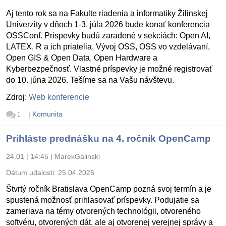
Aj tento rok sa na Fakulte riadenia a informatiky Žilinskej
Univerzity v dňoch 1-3. júla 2026 bude konať konferencia
OSSConf. Príspevky budú zaradené v sekciách: Open AI,
LATEX, R a ich priatelia, Vývoj OSS, OSS vo vzdelávaní,
Open GIS & Open Data, Open Hardware a
Kyberbezpečnosť. Vlastné príspevky je možné registrovať
do 10. júna 2026. Tešíme sa na Vašu návštevu.
Zdroj:
Web konferencie
|
Komunita
1
Prihláste prednášku na 4. ročník OpenCamp
24.01 | 14:45
|
MarekGalinski
Dátum udalosti:
25.04.2026
Štvrtý ročník Bratislava OpenCamp pozná svoj termín a je
spustená možnosť prihlasovať príspevky. Podujatie sa
zameriava na témy otvorených technológii, otvoreného
softvéru, otvorených dát, ale aj otvorenej verejnej správy a