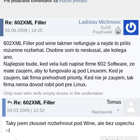
Pre pridávanie komentárov sa
musíte prihlásiť
.
Ladislav Michnovic
Re: 602XML Filler
SuSE
02.06.2008 | 14:25
Používateľ
602XML Filler pod wine takmer nefunguje a nejde to prilis
rozumne rozbehat. Osobne som to neskusal, ale kolega
ano.
Najlepsie bude, ked vela ludi napise firme 602 Software, ze
mate zaujem, aby to fungovalo aj pod Linuxom. Ked je
zaujem, tak firma prehodnoti priority. Ked nie je zaujem, tak
firma nema dovod robit port pre Linux.
Only man who sells empty boxes is the undertaker.
Tomas
Re: 602XML Filler
04.03.2009 | 12:52
Návštevník
Taky jsem zkousel rozbehnout pod Wine, ale bez uspechu
:-(