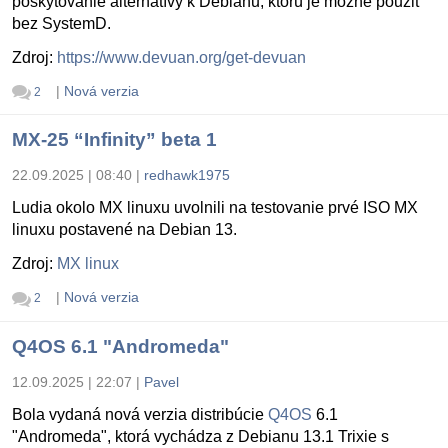
poskytovanie alternatívy k Debianu, ktorú je možné použiť
bez SystemD.
Zdroj:
https://www.devuan.org/get-devuan
|
Nová verzia
2
MX-25 “Infinity” beta 1
22.09.2025 | 08:40
|
redhawk1975
Ludia okolo MX linuxu uvolnili na testovanie prvé ISO MX
linuxu postavené na Debian 13.
Zdroj:
MX linux
|
Nová verzia
2
Q4OS 6.1 "Andromeda"
12.09.2025 | 22:07
|
Pavel
Bola vydaná nová verzia distribúcie
Q4OS
6.1
"Andromeda", ktorá vychádza z Debianu 13.1 Trixie s