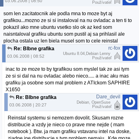
03.06.2008 | 08:50
Používateľ
som len zacitatocnik ale podla mna to moze byt aj
grafikou...mozno ze si si instaloval na nu ovladac a ten ti to
pokazil ako mne ubuntu vsetko slo ok az ked som
naisntaloval grafiku ubuntu som pustil aj sa prihlasil ale
plocha ostala uz len biela musel som to cele reinstal
rc-fox
Re: Blbne grafika
Ubuntu 8.04,Debian Lenny
03.06.2008 | 08:52
Používateľ
inac to ze moze to by tgrafikou som myslel tak ze asi tym
ze si si dal na nu ovladac alebo nieco..... a inac aku mas
grafiku ja osobne som mal problem z ATIckom SAPHIRE
X1650
Dare_devil
Re: Blbne grafika
Debian, OpenSuse
03.06.2008 | 20:27
Používateľ
Reinstal systemu si nemozem dovolit. Skusam rozne
distribucie a vzdy je nieco co prave mne nejde ( mam
notebook ). Btw. ja mam grafiku vstavanu intel na doske,
ziadne ine distribucie s tym problem nemaju.. Kde moze