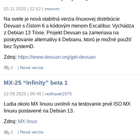
03.11.2025 | 22:52
|
menom
Na svete je nová stabilná verzia linuxovej distribúcie
Devuan s číslom 6 a kódovým menom Excalibur. Vychádza
z Debian 13 Trixie. Projekt Devuan sa zameriava na
poskytovanie alternatívy k Debianu, ktorú je možné použiť
bez SystemD.
Zdroj:
https://www.devuan.org/get-devuan
|
Nová verzia
2
MX-25 “Infinity” beta 1
22.09.2025 | 08:40
|
redhawk1975
Ludia okolo MX linuxu uvolnili na testovanie prvé ISO MX
linuxu postavené na Debian 13.
Zdroj:
MX linux
|
Nová verzia
2