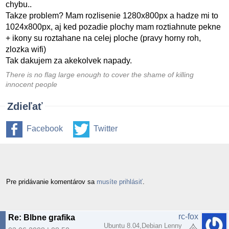
chybu..
Takze problem? Mam rozlisenie 1280x800px a hadze mi to
1024x800px, aj ked pozadie plochy mam roztiahnute pekne
+ ikony su roztahane na celej ploche (pravy horny roh,
zlozka wifi)
Tak dakujem za akekolvek napady.
There is no flag large enough to cover the shame of killing
innocent people
Zdieľať
Facebook
Twitter
Pre pridávanie komentárov sa
musíte prihlásiť
.
rc-fox
Re: Blbne grafika
Ubuntu 8.04,Debian Lenny