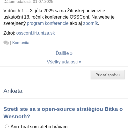
Dátum udalosti:
01.07.2025
V dňoch 1. – 3. júla 2025 sa na Žilinskej univerzite
uskutoční 13. ročník konferencie OSSConf. Na webe je
zverejnený
program konferencie
ako aj
zborník
.
Zdroj:
ossconf.fri.uniza.sk
|
Komunita
Ďalšie
Všetky udalosti
Pridať správu
Anketa
Stretli ste sa s open-source stratégiou Bitka o
Wesnoth?
Áno, hral som alebo hrávam