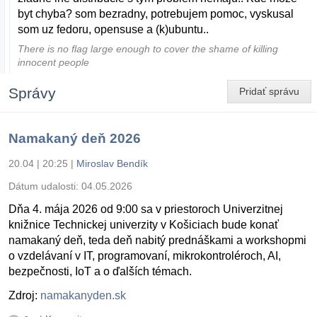
byt chyba? som bezradny, potrebujem pomoc, vyskusal
som uz fedoru, opensuse a (k)ubuntu..
There is no flag large enough to cover the shame of killing
innocent people
Správy
Pridať správu
Namakaný deň 2026
20.04 | 20:25
|
Miroslav Bendík
Dátum udalosti:
04.05.2026
Dňa 4. mája 2026 od 9:00 sa v priestoroch Univerzitnej
knižnice Technickej univerzity v Košiciach bude konať
namakaný deň, teda deň nabitý prednáškami a workshopmi
o vzdelávaní v IT, programovaní, mikrokontroléroch, AI,
bezpečnosti, IoT a o ďalších témach.
Zdroj:
namakanyden.sk