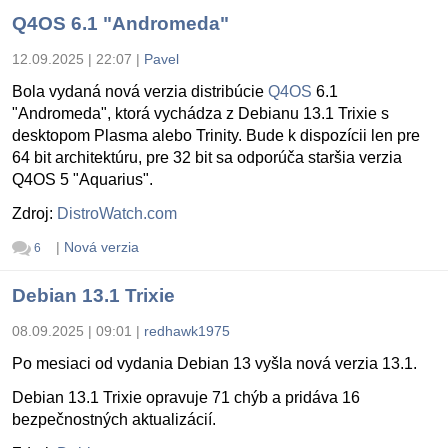
Q4OS 6.1 "Andromeda"
12.09.2025 | 22:07
|
Pavel
Bola vydaná nová verzia distribúcie
Q4OS
6.1
"Andromeda", ktorá vychádza z Debianu 13.1 Trixie s
desktopom Plasma alebo Trinity. Bude k dispozícii len pre
64 bit architektúru, pre 32 bit sa odporúča staršia verzia
Q4OS 5 "Aquarius".
Zdroj:
DistroWatch.com
|
Nová verzia
6
Debian 13.1 Trixie
08.09.2025 | 09:01
|
redhawk1975
Po mesiaci od vydania Debian 13 vyšla nová verzia 13.1.
Debian 13.1 Trixie opravuje 71 chýb a pridáva 16
bezpečnostných aktualizácií.