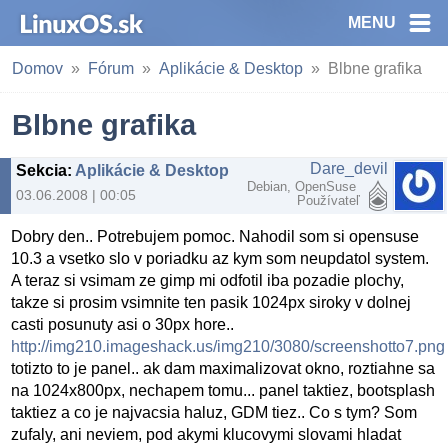
MENU
Domov
Fórum
Aplikácie & Desktop
Blbne grafika
Blbne grafika
Dare_devil
Sekcia
:
Aplikácie & Desktop
Debian, OpenSuse
03.06.2008 | 00:05
Používateľ
Dobry den.. Potrebujem pomoc. Nahodil som si opensuse
10.3 a vsetko slo v poriadku az kym som neupdatol system.
A teraz si vsimam ze gimp mi odfotil iba pozadie plochy,
takze si prosim vsimnite ten pasik 1024px siroky v dolnej
casti posunuty asi o 30px hore..
http://img210.imageshack.us/img210/3080/screenshotto7.png
totizto to je panel.. ak dam maximalizovat okno, roztiahne sa
na 1024x800px, nechapem tomu... panel taktiez, bootsplash
taktiez a co je najvacsia haluz, GDM tiez.. Co s tym? Som
zufaly, ani neviem, pod akymi klucovymi slovami hladat