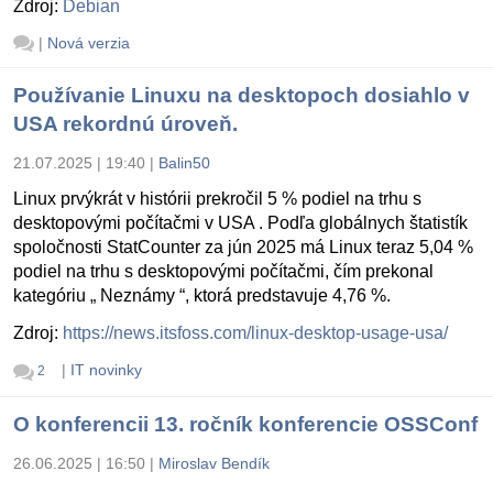
Zdroj:
Debian
|
Nová verzia
Používanie Linuxu na desktopoch dosiahlo v
USA rekordnú úroveň.
21.07.2025 | 19:40
|
Balin50
Linux prvýkrát v histórii prekročil 5 % podiel na trhu s
desktopovými počítačmi v USA . Podľa globálnych štatistík
spoločnosti StatCounter za jún 2025 má Linux teraz 5,04 %
podiel na trhu s desktopovými počítačmi, čím prekonal
kategóriu „ Neznámy “, ktorá predstavuje 4,76 %.
Zdroj:
https://news.itsfoss.com/linux-desktop-usage-usa/
|
IT novinky
2
O konferencii 13. ročník konferencie OSSConf
26.06.2025 | 16:50
|
Miroslav Bendík