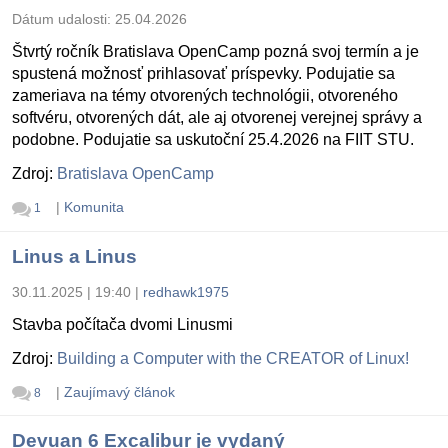
Dátum udalosti:
25.04.2026
Štvrtý ročník Bratislava OpenCamp pozná svoj termín a je
spustená možnosť prihlasovať príspevky. Podujatie sa
zameriava na témy otvorených technológii, otvoreného
softvéru, otvorených dát, ale aj otvorenej verejnej správy a
podobne. Podujatie sa uskutoční 25.4.2026 na FIIT STU.
Zdroj:
Bratislava OpenCamp
|
Komunita
1
Linus a Linus
30.11.2025 | 19:40
|
redhawk1975
Stavba počítača dvomi Linusmi
Zdroj:
Building a Computer with the CREATOR of Linux!
|
Zaujímavý článok
8
Devuan 6 Excalibur je vydaný