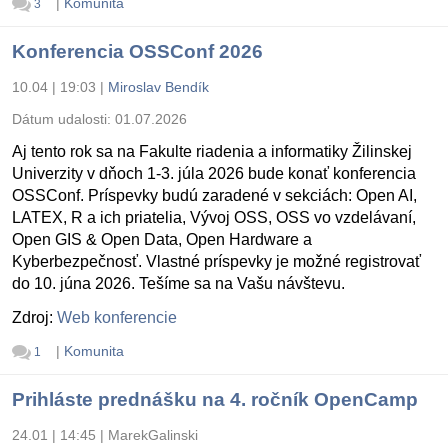
|
Komunita
3
Konferencia OSSConf 2026
10.04 | 19:03
|
Miroslav Bendík
Dátum udalosti:
01.07.2026
Aj tento rok sa na Fakulte riadenia a informatiky Žilinskej
Univerzity v dňoch 1-3. júla 2026 bude konať konferencia
OSSConf. Príspevky budú zaradené v sekciách: Open AI,
LATEX, R a ich priatelia, Vývoj OSS, OSS vo vzdelávaní,
Open GIS & Open Data, Open Hardware a
Kyberbezpečnosť. Vlastné príspevky je možné registrovať
do 10. júna 2026. Tešíme sa na Vašu návštevu.
Zdroj:
Web konferencie
|
Komunita
1
Prihláste prednášku na 4. ročník OpenCamp
24.01 | 14:45
|
MarekGalinski