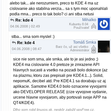
alebo tak... ale nerozumiem, preco to KDE 4 ma uz
cislovanie ako stabilna verzia... sa s tym moc uponahlali
podla mna... preco to tak bolo? ci ani stba netusi
Mihalko
Re: kde 4
Kubuntu 8.04
04.06.2008 | 02:49
Používateľ
stba... srna som myslel :)
Tomáš Srnka
Re: kde 4
Barz čo, už asi všetko
04.06.2008 | 08:47
Administrátor
sice nie som srna, ale srnka, ale to je asi jedno ;)
KDE4 ma cislovanie 4.0 pretoze je zmrazene API
hlavnych sucasti a vsetko na pozadi bolo dokonce (az
na plazmu, ktoru zas prepisali pre KDE4.1...). Solid,
nepomuK, decibel atd. Pre KDE4.1 sa dorabaju uz aj
aplikacie. Samotne KDE4.0 bolo oznacene vyvojarmi
ako DEVELOPER RELEASE (cize vyvojove vydanie,
urcene hlavne vyvojarom, aby portovali svoje APP na
QT4/KDE4).
Dlho som robil linuxos.sk, neskôr založil vpsFree.cz,