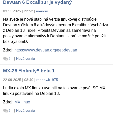
Devuan 6 Excalibur je vydaný
03.11.2025 | 22:52
|
menom
Na svete je nová stabilná verzia linuxovej distribúcie
Devuan s číslom 6 a kódovým menom Excalibur. Vychádza
z Debian 13 Trixie. Projekt Devuan sa zameriava na
poskytovanie alternatívy k Debianu, ktorú je možné použiť
bez SystemD.
Zdroj:
https://www.devuan.org/get-devuan
|
Nová verzia
2
MX-25 “Infinity” beta 1
22.09.2025 | 08:40
|
redhawk1975
Ludia okolo MX linuxu uvolnili na testovanie prvé ISO MX
linuxu postavené na Debian 13.
Zdroj:
MX linux
|
Nová verzia
2