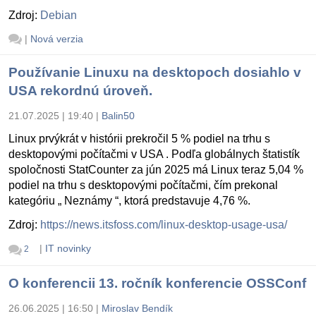
Zdroj:
Debian
|
Nová verzia
Používanie Linuxu na desktopoch dosiahlo v
USA rekordnú úroveň.
21.07.2025 | 19:40
|
Balin50
Linux prvýkrát v histórii prekročil 5 % podiel na trhu s
desktopovými počítačmi v USA . Podľa globálnych štatistík
spoločnosti StatCounter za jún 2025 má Linux teraz 5,04 %
podiel na trhu s desktopovými počítačmi, čím prekonal
kategóriu „ Neznámy “, ktorá predstavuje 4,76 %.
Zdroj:
https://news.itsfoss.com/linux-desktop-usage-usa/
|
IT novinky
2
O konferencii 13. ročník konferencie OSSConf
26.06.2025 | 16:50
|
Miroslav Bendík