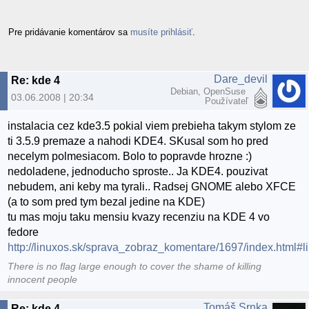
Pre pridávanie komentárov sa
musíte prihlásiť
.
Dare_devil
Re: kde 4
Debian, OpenSuse
03.06.2008 | 20:34
Používateľ
instalacia cez kde3.5 pokial viem prebieha takym stylom ze
ti 3.5.9 premaze a nahodi KDE4. SKusal som ho pred
necelym polmesiacom. Bolo to popravde hrozne :)
nedoladene, jednoducho sproste.. Ja KDE4. pouzivat
nebudem, ani keby ma tyrali.. Radsej GNOME alebo XFCE
(a to som pred tym bezal jedine na KDE)
tu mas moju taku mensiu kvazy recenziu na KDE 4 vo
fedore
http://linuxos.sk/sprava_zobraz_komentare/1697/index.html#
There is no flag large enough to cover the shame of killing
innocent people
Tomáš Srnka
Re: kde 4