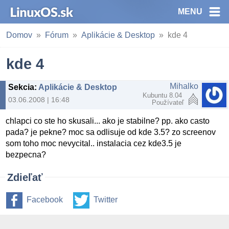
MENU
Domov
Fórum
Aplikácie & Desktop
kde 4
kde 4
Mihalko
Sekcia
:
Aplikácie & Desktop
Kubuntu 8.04
03.06.2008 | 16:48
Používateľ
chlapci co ste ho skusali... ako je stabilne? pp. ako casto
pada? je pekne? moc sa odlisuje od kde 3.5? zo screenov
som toho moc nevycital.. instalacia cez kde3.5 je
bezpecna?
Zdieľať
Facebook
Twitter