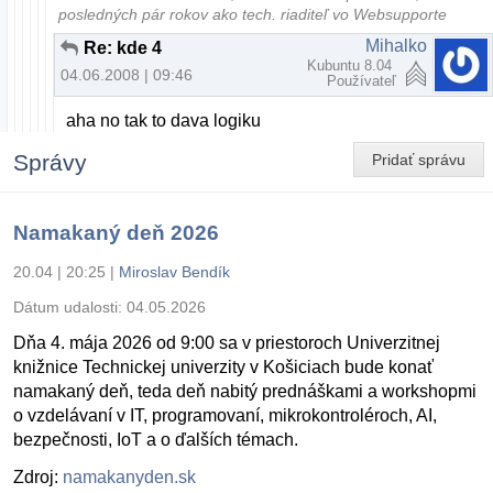
posledných pár rokov ako tech. riaditeľ vo Websupporte
Mihalko
Re: kde 4
Kubuntu 8.04
04.06.2008 | 09:46
Používateľ
aha no tak to dava logiku
Správy
Pridať správu
Namakaný deň 2026
20.04 | 20:25
|
Miroslav Bendík
Dátum udalosti:
04.05.2026
Dňa 4. mája 2026 od 9:00 sa v priestoroch Univerzitnej
knižnice Technickej univerzity v Košiciach bude konať
namakaný deň, teda deň nabitý prednáškami a workshopmi
o vzdelávaní v IT, programovaní, mikrokontroléroch, AI,
bezpečnosti, IoT a o ďalších témach.
Zdroj:
namakanyden.sk