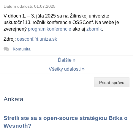
Dátum udalosti:
01.07.2025
V dňoch 1. – 3. júla 2025 sa na Žilinskej univerzite
uskutoční 13. ročník konferencie OSSConf. Na webe je
zverejnený
program konferencie
ako aj
zborník
.
Zdroj:
ossconf.fri.uniza.sk
|
Komunita
Ďalšie
Všetky udalosti
Pridať správu
Anketa
Stretli ste sa s open-source stratégiou Bitka o
Wesnoth?