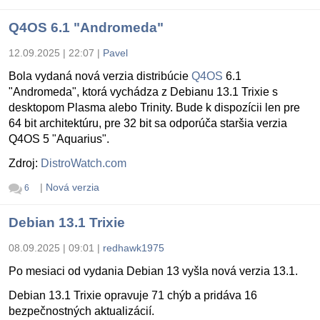
Q4OS 6.1 "Andromeda"
12.09.2025 | 22:07
|
Pavel
Bola vydaná nová verzia distribúcie
Q4OS
6.1
"Andromeda", ktorá vychádza z Debianu 13.1 Trixie s
desktopom Plasma alebo Trinity. Bude k dispozícii len pre
64 bit architektúru, pre 32 bit sa odporúča staršia verzia
Q4OS 5 "Aquarius".
Zdroj:
DistroWatch.com
|
Nová verzia
6
Debian 13.1 Trixie
08.09.2025 | 09:01
|
redhawk1975
Po mesiaci od vydania Debian 13 vyšla nová verzia 13.1.
Debian 13.1 Trixie opravuje 71 chýb a pridáva 16
bezpečnostných aktualizácií.