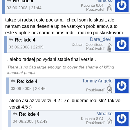
Mihalko
Re: kde 4
Kubuntu 8.04
03.06.2008 | 21:44
Používateľ
takze si radsej este pockam... chcel som to skusit, ale
nemam cas na riesenie uplne vsetkych problemov, a to
este v uplne neznamom prostredi... mozno po skuskovom
Dare_devil
Re: kde 4
Debian, OpenSuse
03.06.2008 | 22:09
Používateľ
..alebo radsej po vydani stable final verzie..
There is no flag large enough to cover the shame of killing
innocent people
Tommy Angelo
Re: kde 4
03.06.2008 | 23:46
Používateľ
alebo asi az vo verzii 4.2 :D ci budeme realisti? Tak vo
verzii 4.5 ;)
Mihalko
Re: kde 4
Kubuntu 8.04
04.06.2008 | 02:49
Používateľ