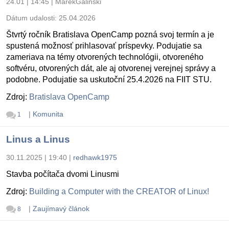
24.01 | 14:45
|
MarekGalinski
Dátum udalosti:
25.04.2026
Štvrtý ročník Bratislava OpenCamp pozná svoj termín a je
spustená možnosť prihlasovať príspevky. Podujatie sa
zameriava na témy otvorených technológii, otvoreného
softvéru, otvorených dát, ale aj otvorenej verejnej správy a
podobne. Podujatie sa uskutoční 25.4.2026 na FIIT STU.
Zdroj:
Bratislava OpenCamp
|
Komunita
1
Linus a Linus
30.11.2025 | 19:40
|
redhawk1975
Stavba počítača dvomi Linusmi
Zdroj:
Building a Computer with the CREATOR of Linux!
|
Zaujímavý článok
8