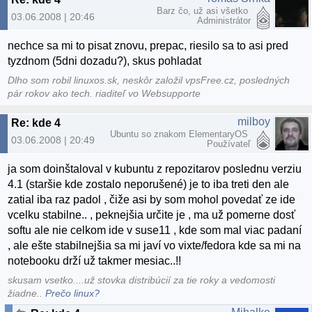
Barz čo, už asi všetko
03.06.2008 | 20:46
Administrátor
nechce sa mi to pisat znovu, prepac, riesilo sa to asi pred
tyzdnom (5dni dozadu?), skus pohladat
Dlho som robil linuxos.sk, neskôr založil vpsFree.cz, posledných
pár rokov ako tech. riaditeľ vo Websupporte
milboy
Re: kde 4
Ubuntu so znakom ElementaryOS
03.06.2008 | 20:49
Používateľ
ja som doinštaloval v kubuntu z repozitarov poslednu verziu
4.1 (staršie kde zostalo neporušené) je to iba treti den ale
zatial iba raz padol , čiže asi by som mohol povedať ze ide
vcelku stabilne.. , peknejšia určite je , ma už pomerne dosť
softu ale nie celkom ide v suse11 , kde som mal viac padaní
, ale ešte stabilnejšia sa mi javí vo vixte/fedora kde sa mi na
notebooku drží už takmer mesiac..!!
skusam vsetko....už stovka distribúcií za tie roky a vedomosti
žiadne..
Prečo linux?