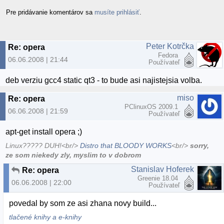
Pre pridávanie komentárov sa
musíte prihlásiť
.
Peter Kotrčka
Re: opera
Fedora
06.06.2008 | 21:44
Používateľ
deb verziu gcc4 static qt3 - to bude asi najistejsia volba.
miso
Re: opera
PClinuxOS 2009.1
06.06.2008 | 21:59
Používateľ
apt-get install opera ;)
Linux????? DUH!<br/>
Distro that BLOODY WORKS
<br/>
sorry,
ze som niekedy zly, myslim to v dobrom
Stanislav Hoferek
Re: opera
Greenie 18.04
06.06.2008 | 22:00
Používateľ
povedal by som ze asi zhana novy build...
tlačené knihy a e-knihy