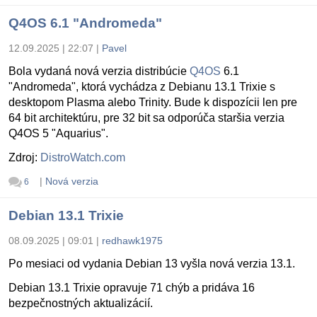
Q4OS 6.1 "Andromeda"
12.09.2025 | 22:07
|
Pavel
Bola vydaná nová verzia distribúcie
Q4OS
6.1
"Andromeda", ktorá vychádza z Debianu 13.1 Trixie s
desktopom Plasma alebo Trinity. Bude k dispozícii len pre
64 bit architektúru, pre 32 bit sa odporúča staršia verzia
Q4OS 5 "Aquarius".
Zdroj:
DistroWatch.com
|
Nová verzia
6
Debian 13.1 Trixie
08.09.2025 | 09:01
|
redhawk1975
Po mesiaci od vydania Debian 13 vyšla nová verzia 13.1.
Debian 13.1 Trixie opravuje 71 chýb a pridáva 16
bezpečnostných aktualizácií.