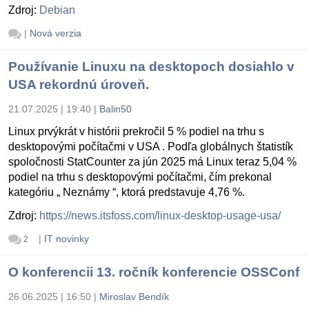
Zdroj:
Debian
|
Nová verzia
Používanie Linuxu na desktopoch dosiahlo v
USA rekordnú úroveň.
21.07.2025 | 19:40
|
Balin50
Linux prvýkrát v histórii prekročil 5 % podiel na trhu s
desktopovými počítačmi v USA . Podľa globálnych štatistík
spoločnosti StatCounter za jún 2025 má Linux teraz 5,04 %
podiel na trhu s desktopovými počítačmi, čím prekonal
kategóriu „ Neznámy “, ktorá predstavuje 4,76 %.
Zdroj:
https://news.itsfoss.com/linux-desktop-usage-usa/
|
IT novinky
2
O konferencii 13. ročník konferencie OSSConf
26.06.2025 | 16:50
|
Miroslav Bendík