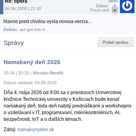
uid0
Re: opera
Debian
06.06.2008 | 23:30
Používateľ
hlavne pred chvilou vysla novsia verzia...
Debian
. apt-get into it…
Správy
Pridať správu
Namakaný deň 2026
20.04 | 20:25
|
Miroslav Bendík
Dátum udalosti:
04.05.2026
Dňa 4. mája 2026 od 9:00 sa v priestoroch Univerzitnej
knižnice Technickej univerzity v Košiciach bude konať
namakaný deň, teda deň nabitý prednáškami a workshopmi
o vzdelávaní v IT, programovaní, mikrokontroléroch, AI,
bezpečnosti, IoT a o ďalších témach.
Zdroj:
namakanyden.sk