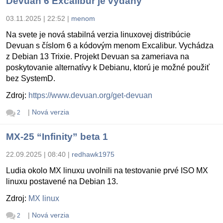
Devuan 6 Excalibur je vydaný
03.11.2025 | 22:52
|
menom
Na svete je nová stabilná verzia linuxovej distribúcie
Devuan s číslom 6 a kódovým menom Excalibur. Vychádza
z Debian 13 Trixie. Projekt Devuan sa zameriava na
poskytovanie alternatívy k Debianu, ktorú je možné použiť
bez SystemD.
Zdroj:
https://www.devuan.org/get-devuan
|
Nová verzia
2
MX-25 “Infinity” beta 1
22.09.2025 | 08:40
|
redhawk1975
Ludia okolo MX linuxu uvolnili na testovanie prvé ISO MX
linuxu postavené na Debian 13.
Zdroj:
MX linux
|
Nová verzia
2