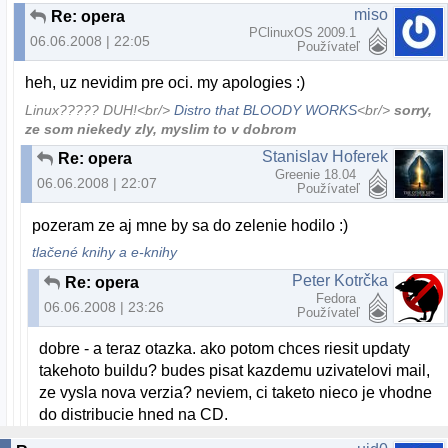
miso
Re: opera
PClinuxOS 2009.1
06.06.2008 | 22:05
Používateľ
heh, uz nevidim pre oci. my apologies :)
Linux????? DUH!<br/>
Distro that BLOODY WORKS
<br/>
sorry,
ze som niekedy zly, myslim to v dobrom
Stanislav Hoferek
Re: opera
Greenie 18.04
06.06.2008 | 22:07
Používateľ
pozeram ze aj mne by sa do zelenie hodilo :)
tlačené knihy a e-knihy
Peter Kotrčka
Re: opera
Fedora
06.06.2008 | 23:26
Používateľ
dobre - a teraz otazka. ako potom chces riesit updaty
takehoto buildu? budes pisat kazdemu uzivatelovi mail,
ze vysla nova verzia? neviem, ci taketo nieco je vhodne
do distribucie hned na CD.