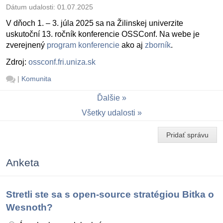
Dátum udalosti:
01.07.2025
V dňoch 1. – 3. júla 2025 sa na Žilinskej univerzite
uskutoční 13. ročník konferencie OSSConf. Na webe je
zverejnený
program konferencie
ako aj
zborník
.
Zdroj:
ossconf.fri.uniza.sk
|
Komunita
Ďalšie
Všetky udalosti
Pridať správu
Anketa
Stretli ste sa s open-source stratégiou Bitka o
Wesnoth?