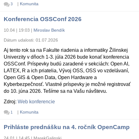
|
Komunita
3
Konferencia OSSConf 2026
10.04 | 19:03
|
Miroslav Bendík
Dátum udalosti:
01.07.2026
Aj tento rok sa na Fakulte riadenia a informatiky Žilinskej
Univerzity v dňoch 1-3. júla 2026 bude konať konferencia
OSSConf. Príspevky budú zaradené v sekciách: Open AI,
LATEX, R a ich priatelia, Vývoj OSS, OSS vo vzdelávaní,
Open GIS & Open Data, Open Hardware a
Kyberbezpečnosť. Vlastné príspevky je možné registrovať
do 10. júna 2026. Tešíme sa na Vašu návštevu.
Zdroj:
Web konferencie
|
Komunita
1
Prihláste prednášku na 4. ročník OpenCamp
24.01 | 14:45
|
MarekGalinski