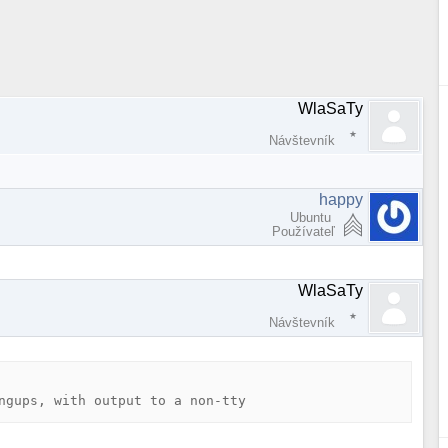
WlaSaTy
Návštevník
happy
Ubuntu
Používateľ
WlaSaTy
Návštevník