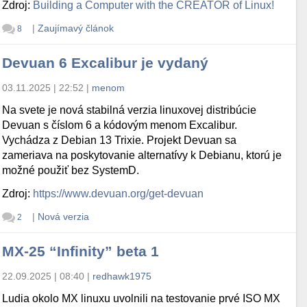
Zdroj:
Building a Computer with the CREATOR of Linux!
|
Zaujímavý článok
8
Devuan 6 Excalibur je vydaný
03.11.2025 | 22:52
|
menom
Na svete je nová stabilná verzia linuxovej distribúcie
Devuan s číslom 6 a kódovým menom Excalibur.
Vychádza z Debian 13 Trixie. Projekt Devuan sa
zameriava na poskytovanie alternatívy k Debianu, ktorú je
možné použiť bez SystemD.
Zdroj:
https://www.devuan.org/get-devuan
|
Nová verzia
2
MX-25 “Infinity” beta 1
22.09.2025 | 08:40
|
redhawk1975
Ludia okolo MX linuxu uvolnili na testovanie prvé ISO MX