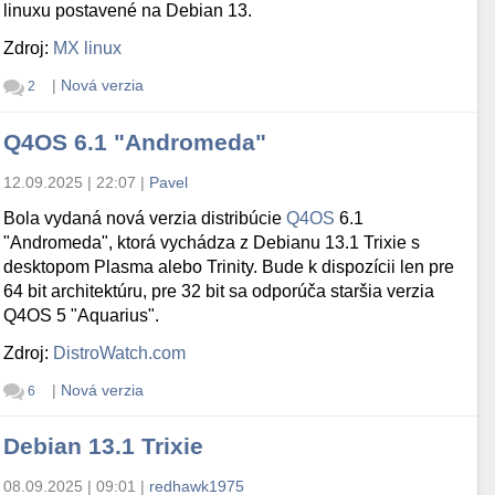
linuxu postavené na Debian 13.
Zdroj:
MX linux
|
Nová verzia
2
Q4OS 6.1 "Andromeda"
12.09.2025 | 22:07
|
Pavel
Bola vydaná nová verzia distribúcie
Q4OS
6.1
"Andromeda", ktorá vychádza z Debianu 13.1 Trixie s
desktopom Plasma alebo Trinity. Bude k dispozícii len pre
64 bit architektúru, pre 32 bit sa odporúča staršia verzia
Q4OS 5 "Aquarius".
Zdroj:
DistroWatch.com
|
Nová verzia
6
Debian 13.1 Trixie
08.09.2025 | 09:01
|
redhawk1975