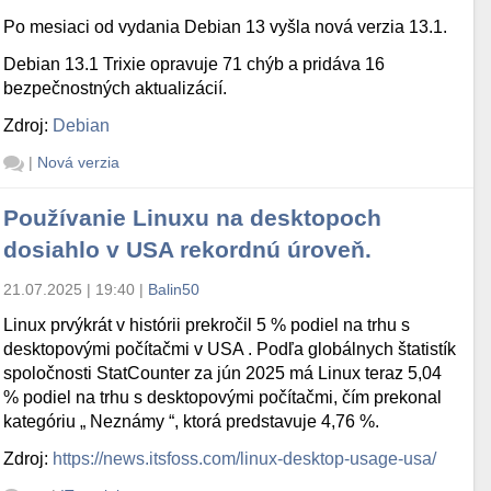
Po mesiaci od vydania Debian 13 vyšla nová verzia 13.1.
Debian 13.1 Trixie opravuje 71 chýb a pridáva 16
bezpečnostných aktualizácií.
Zdroj:
Debian
|
Nová verzia
Používanie Linuxu na desktopoch
dosiahlo v USA rekordnú úroveň.
21.07.2025 | 19:40
|
Balin50
Linux prvýkrát v histórii prekročil 5 % podiel na trhu s
desktopovými počítačmi v USA . Podľa globálnych štatistík
spoločnosti StatCounter za jún 2025 má Linux teraz 5,04
% podiel na trhu s desktopovými počítačmi, čím prekonal
kategóriu „ Neznámy “, ktorá predstavuje 4,76 %.
Zdroj:
https://news.itsfoss.com/linux-desktop-usage-usa/