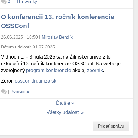
|
IT novinky
2
O konferencii 13. ročník konferencie
OSSConf
26.06.2025 | 16:50
|
Miroslav Bendík
Dátum udalosti:
01.07.2025
V dňoch 1. – 3. júla 2025 sa na Žilinskej univerzite
uskutoční 13. ročník konferencie OSSConf. Na webe je
zverejnený
program konferencie
ako aj
zborník
.
Zdroj:
ossconf.fri.uniza.sk
|
Komunita
Ďalšie
Všetky udalosti
Pridať správu