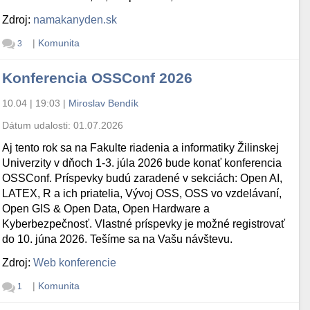
Zdroj:
namakanyden.sk
|
Komunita
3
Konferencia OSSConf 2026
10.04 | 19:03
|
Miroslav Bendík
Dátum udalosti:
01.07.2026
Aj tento rok sa na Fakulte riadenia a informatiky Žilinskej
Univerzity v dňoch 1-3. júla 2026 bude konať konferencia
OSSConf. Príspevky budú zaradené v sekciách: Open AI,
LATEX, R a ich priatelia, Vývoj OSS, OSS vo vzdelávaní,
Open GIS & Open Data, Open Hardware a
Kyberbezpečnosť. Vlastné príspevky je možné registrovať
do 10. júna 2026. Tešíme sa na Vašu návštevu.
Zdroj:
Web konferencie
|
Komunita
1