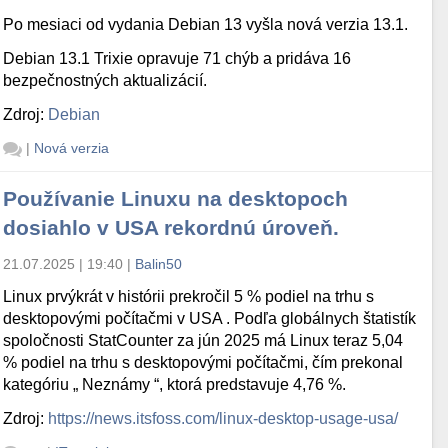
Po mesiaci od vydania Debian 13 vyšla nová verzia 13.1.
Debian 13.1 Trixie opravuje 71 chýb a pridáva 16
bezpečnostných aktualizácií.
Zdroj:
Debian
|
Nová verzia
Používanie Linuxu na desktopoch
dosiahlo v USA rekordnú úroveň.
21.07.2025 | 19:40
|
Balin50
Linux prvýkrát v histórii prekročil 5 % podiel na trhu s
desktopovými počítačmi v USA . Podľa globálnych štatistík
spoločnosti StatCounter za jún 2025 má Linux teraz 5,04
% podiel na trhu s desktopovými počítačmi, čím prekonal
kategóriu „ Neznámy “, ktorá predstavuje 4,76 %.
Zdroj:
https://news.itsfoss.com/linux-desktop-usage-usa/