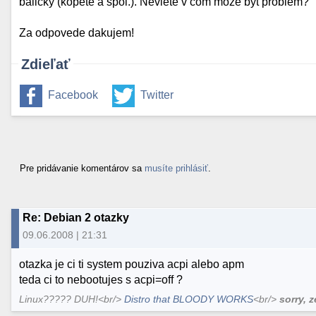
balicky (kopete a spol.). Neviete v com moze byt problem?
Za odpovede dakujem!
Zdieľať
Facebook
Twitter
Pre pridávanie komentárov sa
musíte prihlásiť
.
Re: Debian 2 otazky
09.06.2008 | 21:31
otazka je ci ti system pouziva acpi alebo apm
teda ci to nebootujes s acpi=off ?
Linux????? DUH!<br/>
Distro that BLOODY WORKS
<br/>
sorry, 