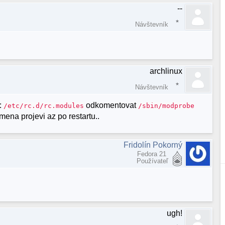
--
Návštevník
archlinux
Návštevník
:
odkomentovat
/etc/rc.d/rc.modules
/sbin/modprobe
mena projevi az po restartu..
Fridolín Pokorný
Fedora 21
Používateľ
ugh!