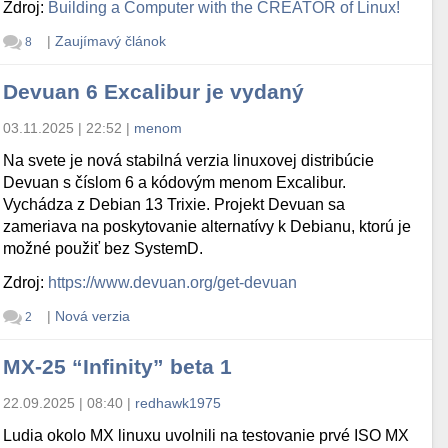
Zdroj:
Building a Computer with the CREATOR of Linux!
|
Zaujímavý článok
8
Devuan 6 Excalibur je vydaný
03.11.2025 | 22:52
|
menom
Na svete je nová stabilná verzia linuxovej distribúcie
Devuan s číslom 6 a kódovým menom Excalibur.
Vychádza z Debian 13 Trixie. Projekt Devuan sa
zameriava na poskytovanie alternatívy k Debianu, ktorú je
možné použiť bez SystemD.
Zdroj:
https://www.devuan.org/get-devuan
|
Nová verzia
2
MX-25 “Infinity” beta 1
22.09.2025 | 08:40
|
redhawk1975
Ludia okolo MX linuxu uvolnili na testovanie prvé ISO MX