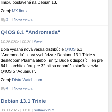
linuxu postavené na Debian 13.
Zdroj:
MX linux
|
Nová verzia
2
Q4OS 6.1 "Andromeda"
12.09.2025 | 22:07
|
Pavel
Bola vydaná nová verzia distribúcie
Q4OS
6.1
"Andromeda", ktorá vychádza z Debianu 13.1 Trixie s
desktopom Plasma alebo Trinity. Bude k dispozícii len pre
64 bit architektúru, pre 32 bit sa odporúča staršia verzia
Q4OS 5 "Aquarius".
Zdroj:
DistroWatch.com
|
Nová verzia
6
Debian 13.1 Trixie
08.09.2025 | 09:01
|
redhawk1975