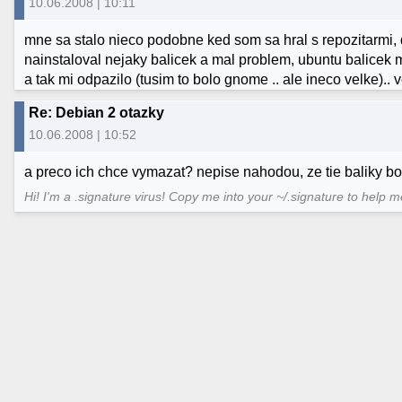
10.06.2008 | 10:11
mne sa stalo nieco podobne ked som sa hral s repozitarmi, d
nainstaloval nejaky balicek a mal problem, ubuntu balicek m
a tak mi odpazilo (tusim to bolo gnome .. ale ineco velke)..
Re: Debian 2 otazky
10.06.2008 | 10:52
a preco ich chce vymazat? nepise nahodou, ze tie baliky bo
Hi! I'm a .signature virus! Copy me into your ~/.signature to help 