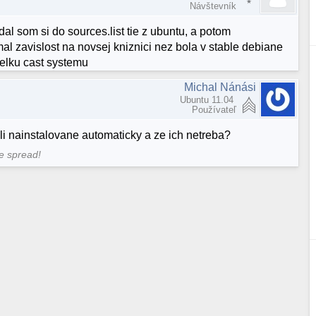
Návštevník
al som si do sources.list tie z ubuntu, a potom
al zavislost na novsej kniznici nez bola v stable debiane
 velku cast systemu
Michal Nánási
Ubuntu 11.04
Používateľ
li nainstalovane automaticky a ze ich netreba?
me spread!