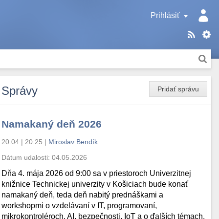
Prihlásiť
Správy
Pridať správu
Namakaný deň 2026
20.04 | 20:25
|
Miroslav Bendík
Dátum udalosti:
04.05.2026
Dňa 4. mája 2026 od 9:00 sa v priestoroch Univerzitnej
knižnice Technickej univerzity v Košiciach bude konať
namakaný deň, teda deň nabitý prednáškami a
workshopmi o vzdelávaní v IT, programovaní,
mikrokontroléroch, AI, bezpečnosti, IoT a o ďalších témach.