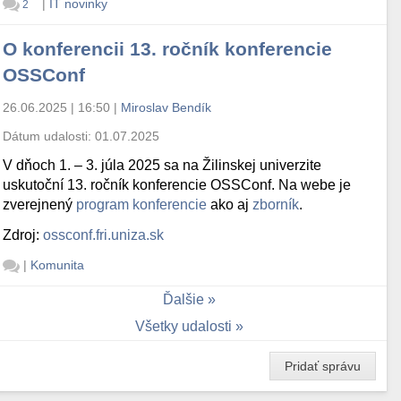
|
IT novinky
2
O konferencii 13. ročník konferencie
OSSConf
26.06.2025 | 16:50
|
Miroslav Bendík
Dátum udalosti:
01.07.2025
V dňoch 1. – 3. júla 2025 sa na Žilinskej univerzite
uskutoční 13. ročník konferencie OSSConf. Na webe je
zverejnený
program konferencie
ako aj
zborník
.
Zdroj:
ossconf.fri.uniza.sk
|
Komunita
Ďalšie
Všetky udalosti
Pridať správu