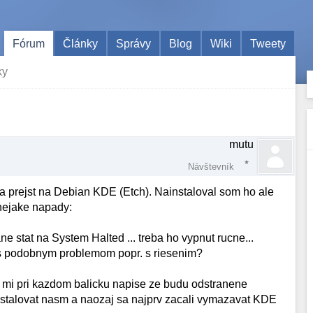
Fórum
Články
Správy
Blog
Wiki
Tweety
ky
mutu
Návštevník
a prejst na Debian KDE (Etch). Nainstaloval som ho ale
nejake napady:
 stat na System Halted ... treba ho vypnut rucne...
 s podobnym problemom popr. s riesenim?
k mi pri kazdom balicku napise ze budu odstranene
l instalovat nasm a naozaj sa najprv zacali vymazavat KDE