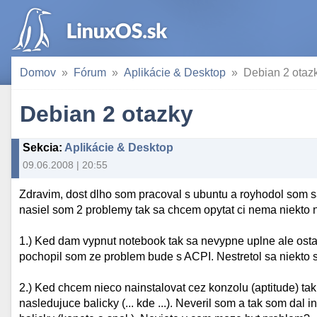
Domov
Fórum
Aplikácie & Desktop
Debian 2 otaz
Debian 2 otazky
Sekcia
:
Aplikácie & Desktop
09.06.2008 | 20:55
Zdravim, dost dlho som pracoval s ubuntu a royhodol som s
nasiel som 2 problemy tak sa chcem opytat ci nema niekto 
1.) Ked dam vypnut notebook tak sa nevypne uplne ale ostane
pochopil som ze problem bude s ACPI. Nestretol sa niekto
2.) Ked chcem nieco nainstalovat cez konzolu (aptitude) ta
nasledujuce balicky (... kde ...). Neveril som a tak som da