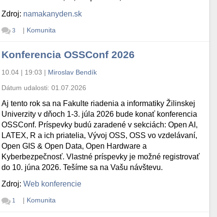
Zdroj:
namakanyden.sk
|
Komunita
3
Konferencia OSSConf 2026
10.04 | 19:03
|
Miroslav Bendík
Dátum udalosti:
01.07.2026
Aj tento rok sa na Fakulte riadenia a informatiky Žilinskej
Univerzity v dňoch 1-3. júla 2026 bude konať konferencia
OSSConf. Príspevky budú zaradené v sekciách: Open AI,
LATEX, R a ich priatelia, Vývoj OSS, OSS vo vzdelávaní,
Open GIS & Open Data, Open Hardware a
Kyberbezpečnosť. Vlastné príspevky je možné registrovať
do 10. júna 2026. Tešíme sa na Vašu návštevu.
Zdroj:
Web konferencie
|
Komunita
1