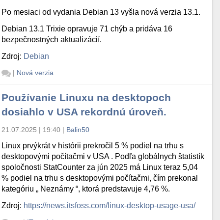
Po mesiaci od vydania Debian 13 vyšla nová verzia 13.1.
Debian 13.1 Trixie opravuje 71 chýb a pridáva 16
bezpečnostných aktualizácií.
Zdroj:
Debian
|
Nová verzia
Používanie Linuxu na desktopoch
dosiahlo v USA rekordnú úroveň.
21.07.2025 | 19:40
|
Balin50
Linux prvýkrát v histórii prekročil 5 % podiel na trhu s
desktopovými počítačmi v USA . Podľa globálnych štatistík
spoločnosti StatCounter za jún 2025 má Linux teraz 5,04
% podiel na trhu s desktopovými počítačmi, čím prekonal
kategóriu „ Neznámy “, ktorá predstavuje 4,76 %.
Zdroj:
https://news.itsfoss.com/linux-desktop-usage-usa/