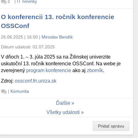
|
IT novinky
2
O konferencii 13. ročník konferencie
OSSConf
26.06.2025 | 16:50
|
Miroslav Bendík
Dátum udalosti:
01.07.2025
V dňoch 1. – 3. júla 2025 sa na Žilinskej univerzite
uskutoční 13. ročník konferencie OSSConf. Na webe je
zverejnený
program konferencie
ako aj
zborník
.
Zdroj:
ossconf.fri.uniza.sk
|
Komunita
Ďalšie
Všetky udalosti
Pridať správu