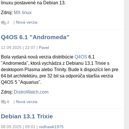
linuxu postavené na Debian 13.
Zdroj:
MX linux
|
Nová verzia
2
Q4OS 6.1 "Andromeda"
12.09.2025 | 22:07
|
Pavel
Bola vydaná nová verzia distribúcie
Q4OS
6.1
"Andromeda", ktorá vychádza z Debianu 13.1 Trixie s
desktopom Plasma alebo Trinity. Bude k dispozícii len pre
64 bit architektúru, pre 32 bit sa odporúča staršia verzia
Q4OS 5 "Aquarius".
Zdroj:
DistroWatch.com
|
Nová verzia
6
Debian 13.1 Trixie
08.09.2025 | 09:01
|
redhawk1975