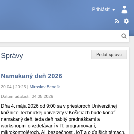
Prihlásiť
Správy
Pridať správu
Namakaný deň 2026
20.04 | 20:25
|
Miroslav Bendík
Dátum udalosti:
04.05.2026
Dňa 4. mája 2026 od 9:00 sa v priestoroch Univerzitnej
knižnice Technickej univerzity v Košiciach bude konať
namakaný deň, teda deň nabitý prednáškami a
workshopmi o vzdelávaní v IT, programovaní,
mikrokontroléroch, AI, bezpečnosti, IoT a o ďalších témach.