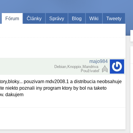
Fórum
Články
Správy
Blog
Wiki
Tweety
majo984
Debian,Knoppix,Mandriva
Používateľ
ry,bloky... pouzivam mdv2008.1 a distribucia neobsahuje
ste niekto poznali iny program ktory by bol na taketo
ov. dakujem