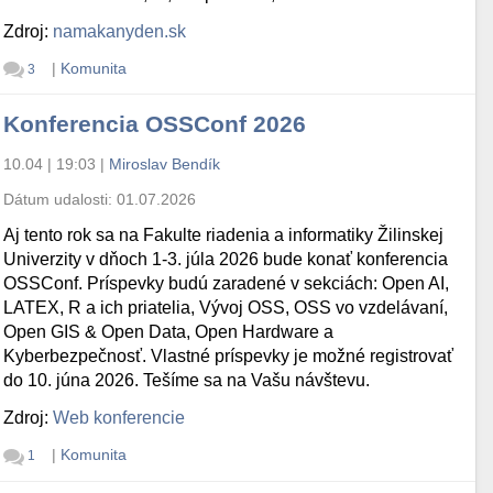
Zdroj:
namakanyden.sk
|
Komunita
3
Konferencia OSSConf 2026
10.04 | 19:03
|
Miroslav Bendík
Dátum udalosti:
01.07.2026
Aj tento rok sa na Fakulte riadenia a informatiky Žilinskej
Univerzity v dňoch 1-3. júla 2026 bude konať konferencia
OSSConf. Príspevky budú zaradené v sekciách: Open AI,
LATEX, R a ich priatelia, Vývoj OSS, OSS vo vzdelávaní,
Open GIS & Open Data, Open Hardware a
Kyberbezpečnosť. Vlastné príspevky je možné registrovať
do 10. júna 2026. Tešíme sa na Vašu návštevu.
Zdroj:
Web konferencie
|
Komunita
1