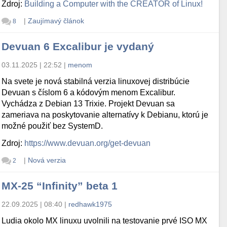
Zdroj:
Building a Computer with the CREATOR of Linux!
|
Zaujímavý článok
8
Devuan 6 Excalibur je vydaný
03.11.2025 | 22:52
|
menom
Na svete je nová stabilná verzia linuxovej distribúcie
Devuan s číslom 6 a kódovým menom Excalibur.
Vychádza z Debian 13 Trixie. Projekt Devuan sa
zameriava na poskytovanie alternatívy k Debianu, ktorú je
možné použiť bez SystemD.
Zdroj:
https://www.devuan.org/get-devuan
|
Nová verzia
2
MX-25 “Infinity” beta 1
22.09.2025 | 08:40
|
redhawk1975
Ludia okolo MX linuxu uvolnili na testovanie prvé ISO MX