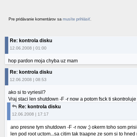
Pre pridávanie komentárov sa
musíte prihlásiť
.
Re: kontrola disku
12.06.2008 | 01:00
hop pardon moja chyba uz mam
Re: kontrola disku
12.06.2008 | 08:53
ako si to vyriesil?
Vraj staci len shutdown -F -r now a potom fsck ti skontroluje 
Re: kontrola disku
12.06.2008 | 17:17
ano presne tym shutdown -F -r now ;) okerm toho som prisie
len pod root uctom...sa citim tak traapne ze som si to hne